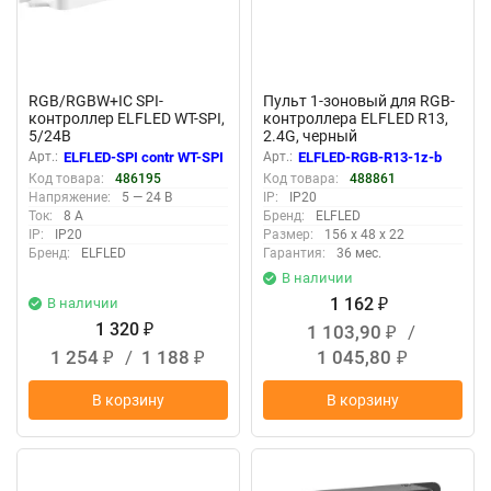
RGB/RGBW+IC SPI-
Пульт 1-зоновый для RGB-
контроллер ELFLED WT-SPI,
контроллера ELFLED R13,
5/24В
2.4G, черный
Арт.:
ELFLED-SPI contr WT-SPI
Арт.:
ELFLED-RGB-R13-1z-b
Код товара:
486195
Код товара:
488861
Напряжение:
5 — 24 В
IP:
IP20
Ток:
8 А
Бренд:
ELFLED
IP:
IP20
Размер:
156 x 48 x 22
Бренд:
ELFLED
Гарантия:
36 мес.
В наличии
1 162
В наличии
₽
1 320
1 103,90
/
₽
₽
1 254
/
1 188
1 045,80
₽
₽
₽
В корзину
В корзину
New
New