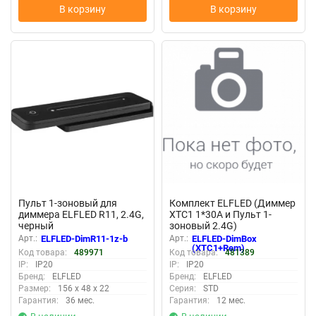
В корзину
В корзину
New
New
Пульт 1-зоновый для
Комплект ELFLED (Диммер
диммера ELFLED R11, 2.4G,
XTC1 1*30А и Пульт 1-
черный
зоновый 2.4G)
Арт.:
ELFLED-DimR11-1z-b
Арт.:
ELFLED-DimBox
(XTC1+Rem)
Код товара:
489971
Код товара:
481389
IP:
IP20
IP:
IP20
Бренд:
ELFLED
Бренд:
ELFLED
Размер:
156 x 48 x 22
Серия:
STD
Гарантия:
36 мес.
Гарантия:
12 мес.