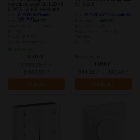
универсальный ELFLED V5-
SC, 5/24В
L (WT), 12/48В, 6A/канал
Арт.:
ELFLED-WiFicontr
Арт.:
ELFLED-CCT+IC contr SC
V5L(WT)
Код товара:
488057
Код товара:
489215
Напряжение:
12 — 48 В
Мощность:
1 Вт
IP:
IP20
Напряжение:
5 — 24 В
Бренд:
ELFLED
Ток:
8 А
Серия:
Контроллер
IP:
IP20
В наличии
3 515
В наличии
₽
1 036
3 339,25
/
₽
₽
3 163,50
984,20
/
932,40
₽
₽
₽
В корзину
В корзину
New
New