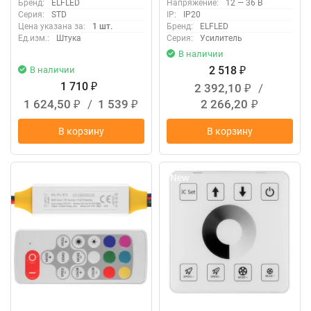
Бренд:
ELFLED
Напряжение:
12 — 36 В
Серия:
STD
IP:
IP20
Цена указана за:
1 шт.
Бренд:
ELFLED
Ед.изм.:
Штука
Серия:
Усилитель
В наличии
2 518
В наличии
₽
1 710
2 392,10
/
₽
₽
1 624,50
/
1 539
2 266,20
₽
₽
₽
В корзину
В корзину
New
New