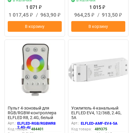
В наличии
В наличии
1 071
1 015
₽
₽
1 017,45
/
963,90
964,25
/
913,50
₽
₽
₽
₽
В корзину
В корзину
New
New
Пульт 4-зоновый для
Усилитель 4-канальный
RGB/RGBW-контроллера
ELFLED EV4, 12/36B, 2.4G,
ELFLED R8, 2.4G, белый
5A
Арт.:
ELFLED-RGB/RGBWR8
Арт.:
ELFLED-AMF-EV4-5A
2.4G-4z
Код товара:
484401
Код товара:
489375