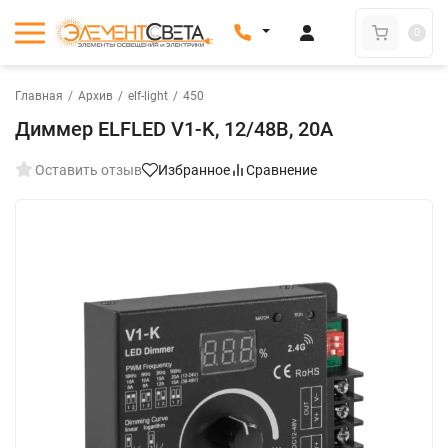
0
Главная
/
Архив
/
elf-light
/
450
Диммер ELFLED V1-K, 12/48В, 20A
Оставить отзыв
Избранное
Сравнение
New