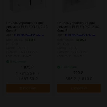
Панель управления для
Панель управления для
диммера ELFLED T21, 2.4G,
диммера ELFLED PK1, 2.4G,
белый
белый
Арт.:
ELFLED-DimT21-4z-w
Арт.:
ELFLED-DimPK1-1z-w
Код товара:
484451
Код товара:
489021
IP:
IP20
IP:
IP20
Бренд:
ELFLED
Бренд:
ELFLED
Размер:
86 х 61 х 20,5
Размер:
86 x 86 x 23
Гарантия:
36 мес.
Гарантия:
36 мес.
В наличии
1 875
В наличии
₽
900
1 781,25
/
₽
₽
1 687,50
855
/
810
₽
₽
₽
В корзину
В корзину