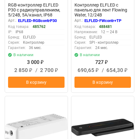
RGB-контроллер ELFLED
Контроллер ELFLED с
P30 с радиоуправлением,
панелью для лент Flowing
5/24В, 5А/канал, IP68
Water, 12/24В
Арт.:
ELFLED-RGBcontrP30
Арт.:
ELFLED-FWcontr+TP
Код товара:
485762
Код товара:
488481
IP:
IP68
Напряжение:
12 — 24 В
Бренд:
ELFLED
Бренд:
ELFLED
Серия:
Контроллер
Серия:
SPI - контроллер
Гарантия:
36 мес.
Гарантия:
24 мес.
В наличии
В наличии
3 000
727
₽
₽
2 850
/
2 700
690,65
/
654,30
₽
₽
₽
₽
В корзину
В корзину
New
New