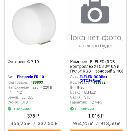
New
New
Фотореле ФР-10
Комплект ELFLED (RGB-
контроллер XTC3 3*10А и
Пульт RGB 1-зоновый 2.4G)
Арт.:
Photorele FR-10
Арт.:
ELFLED-RGBBox
(XTC3+Rem)
Код товара:
489803
Код товара:
481692
Напряжение:
220 — 220 В
IP:
IP20
IP:
IP42
Бренд:
ELFLED
Бренд:
ELFLED
Серия:
STD
Серия:
STD
Гарантия:
12 мес.
В наличии
В наличии
375
1 015
₽
₽
356,25
/
337,50
964,25
/
913,50
₽
₽
₽
₽