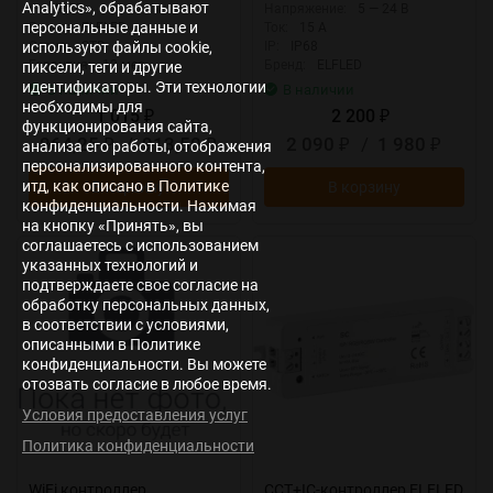
Analytics», обрабатывают
IP:
IP20
Напряжение:
5 — 24 В
персональные данные и
Бренд:
ELFLED
Ток:
15 А
Серия:
STD
IP:
IP68
используют файлы cookie,
Гарантия:
12 мес.
Бренд:
ELFLED
пиксели, теги и другие
идентификаторы. Эти технологии
В наличии
В наличии
необходимы для
1 015
2 200
₽
₽
функционирования сайта,
964,25
/
913,50
2 090
/
1 980
₽
₽
₽
₽
анализа его работы, отображения
персонализированного контента,
итд, как описано в Политике
В корзину
В корзину
конфиденциальности. Нажимая
на кнопку «Принять», вы
соглашаетесь с использованием
New
New
указанных технологий и
подтверждаете свое согласие на
обработку персональных данных,
в соответствии с условиями,
описанными в Политике
конфиденциальности. Вы можете
отозвать согласие в любое время.
Условия предоставления услуг
Политика конфиденциальности
WiFi контроллер
CCT+IC-контроллер ELFLED