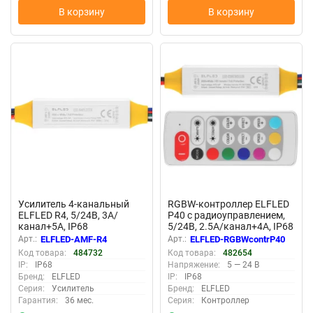
В корзину
В корзину
New
New
Усилитель 4-канальный
RGBW-контроллер ELFLED
ELFLED R4, 5/24B, 3A/
P40 с радиоуправлением,
канал+5A, IP68
5/24В, 2.5A/канал+4A, IP68
Арт.:
ELFLED-AMF-R4
Арт.:
ELFLED-RGBWcontrP40
Код товара:
484732
Код товара:
482654
IP:
IP68
Напряжение:
5 — 24 В
Бренд:
ELFLED
IP:
IP68
Серия:
Усилитель
Бренд:
ELFLED
Гарантия:
36 мес.
Серия:
Контроллер