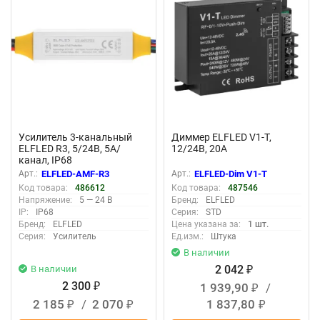
Усилитель 3-канальный
Диммер ELFLED V1-T,
ELFLED R3, 5/24B, 5A/
12/24В, 20A
канал, IP68
Арт.:
ELFLED-AMF-R3
Арт.:
ELFLED-Dim V1-T
Код товара:
486612
Код товара:
487546
Напряжение:
5 — 24 В
Бренд:
ELFLED
IP:
IP68
Серия:
STD
Бренд:
ELFLED
Цена указана за:
1 шт.
Серия:
Усилитель
Ед.изм.:
Штука
В наличии
2 042
В наличии
₽
2 300
1 939,90
/
₽
₽
2 185
/
2 070
1 837,80
₽
₽
₽