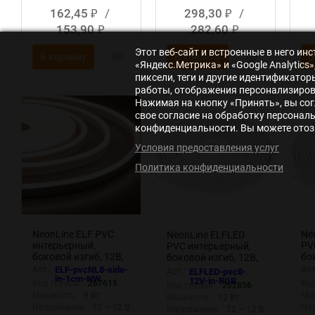
162,45
/
298,30
/
₽
₽
153,90
282,60
₽
₽
Этот веб-сайт и встроенные в него и
В корзину
В корзину
В
«Яндекс.Метрика» и «Google Analytic
пиксели, теги и другие идентификато
работы, отображения персонализирова
Нажимая на кнопку «Принять», вы сог
New
New
Ne
свое согласие на обработку персонал
конфиденциальности. Вы можете отозв
Условия предоставления услуг
Политика конфиденциальности
NeonLine ELF PVC
Ne
NeonLine ELFLED
интерьерный,
PV
PVC интерьерный,
боковой изгиб, 12В,
бо
боковой изгиб, 12В,
IP53, 8мм, 1м,
IP5
IP53, 8мм, 1м, RGB
Арт.:
ELF-pvcNL8-side-
Арт
Арт.:
ELFLED-pvc8-
кратность реза 1см,
in-1cm-NW
12V-in-RGB
Код товара:
267615
Код
Код товара:
262856
нейтрально белый
Мощность:
9 Вт
Мо
Мощность:
12 Вт
Напряжение:
12 — 12 В
На
Напряжение:
12 — 12 В