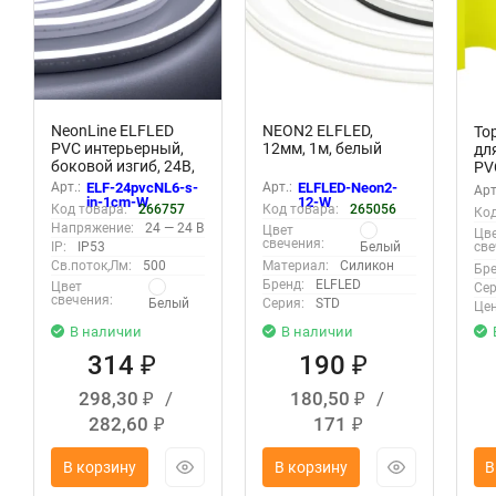
NeonLine ELFLED
NEON2 ELFLED,
То
PVC интерьерный,
12мм, 1м, белый
дл
боковой изгиб, 24В,
PV
IP53, 6мм, 1м,
6м
Арт.:
ELF-24pvcNL6-s-
Арт.:
ELFLED-Neon2-
Арт
кратность реза 1см,
in-1cm-W
12-W
ли
Код товара:
266757
Код товара:
265056
Код
белый
1с
Напряжение:
24 — 24 В
Цвет
Цв
свечения:
IP:
IP53
Белый
све
Св.поток,Лм:
500
Материал:
Силикон
Бре
Бренд:
ELFLED
Цвет
Сер
свечения:
Белый
Серия:
STD
Цен
В наличии
В наличии
314
190
₽
₽
298,30
/
180,50
/
₽
₽
282,60
171
₽
₽
В корзину
В корзину
В