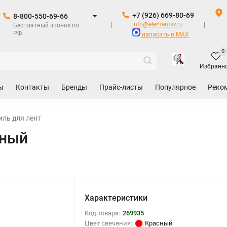
+7 (926) 669-80-69
8-800-550-69-66
info@elementsv.ru
Бесплатный звонок по
РФ
написать в MAX
0
Избранн
ы
Контакты
Бренды
Прайс-листы
Популярное
Реко
ль для лент
сный
Характеристики
Код товара:
269935
Цвет свечения:
Красный