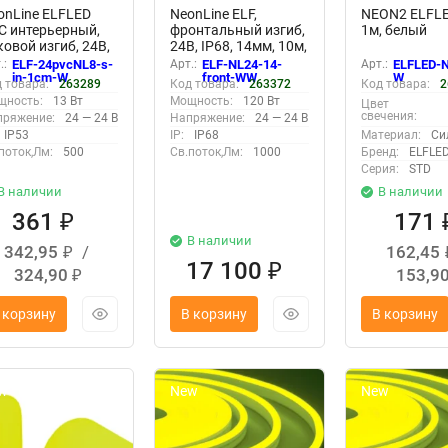
onLine ELFLED
NeonLine ELF,
NEON2 ELFLE
C интерьерный,
фронтальный изгиб,
1м, белый
ковой изгиб, 24В,
24В, IP68, 14мм, 10м,
3, 8мм, 1м,
теплый белый
.:
ELF-24pvcNL8-s-
Арт.:
ELF-NL24-14-
Арт.:
ELFLED-N
атность реза 1см,
in-1cm-W
front-WW
W
 товара:
263289
Код товара:
263372
Код товара:
2
лый
щность:
13 Вт
Мощность:
120 Вт
Цвет
свечения:
пряжение:
24 — 24 В
Напряжение:
24 — 24 В
IP53
IP:
IP68
Материал:
Си
поток,Лм:
500
Св.поток,Лм:
1000
Бренд:
ELFLE
Серия:
STD
В наличии
В наличии
361
171
₽
В наличии
342,95
/
162,45
₽
17 100
₽
324,90
153,9
₽
 корзину
В корзину
В корзину
w
New
New