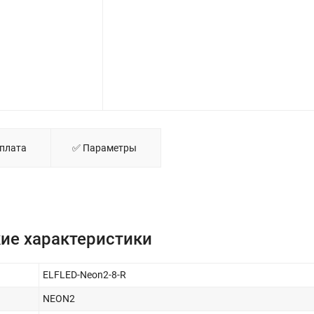
NEON2 ELFLED, 8мм, 1м, красны
Оплата
✅ Параметры
ие характеристики
ELFLED-Neon2-8-R
NEON2