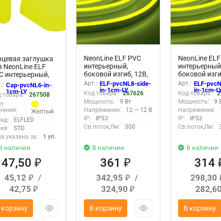
NeonLine ELF PVC
NeonLine EL
рцевая заглушка
интерьерный,
интерьерный
я NeonLine ELF
боковой изгиб, 12В,
боковой изги
C интерьерный,
IP53, 8мм, 1м,
IP53, 6мм, 1м
м, боковой изгиб,
Арт.:
ELF-pvcNL8-side-
Арт.:
ELF-pvcN
.:
Cap-pvcNL6-in-
кратность реза 1см,
кратность ре
in-1cm-LY
in-1cm-L
м.желтый, для
1cm-LY
Код товара:
267626
Код товара:
2
 товара:
267508
лимонно-желтый
лимонно-же
м (10 шт)
Мощность:
9 Вт
Мощность:
9 
ет
Напряжение:
12 — 12 В
Напряжение:
чения:
Желтый
IP:
IP53
IP:
IP53
нд:
ELFLED
Св.поток,Лм:
300
Св.поток,Лм:
ия:
STD
а указана за:
1 уп.
В наличии
В наличии
В наличии
47,50
361
314
₽
₽
45,12
/
342,95
/
298,30
₽
₽
42,75
324,90
282,6
₽
₽
 корзину
В корзину
В корзину