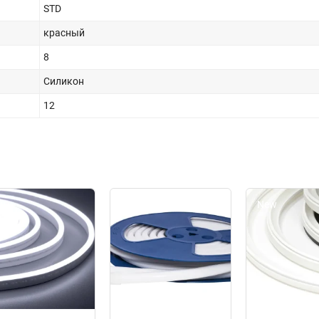
STD
красный
8
Силикон
12
w
New
New