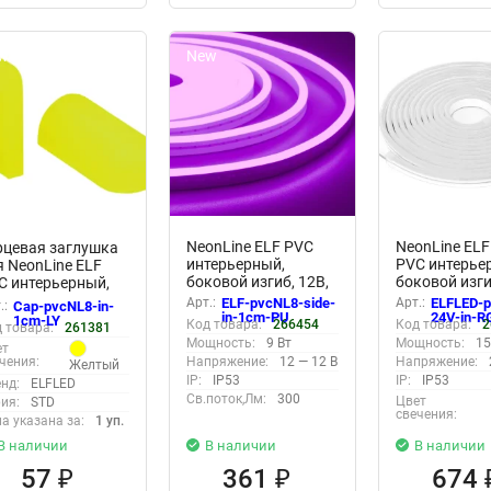
w
New
New
NeonLine ELF PVC
NeonLine EL
рцевая заглушка
интерьерный,
PVC интерье
я NeonLine ELF
боковой изгиб, 12В,
боковой изги
C интерьерный,
IP53, 8мм, 1м,
IP53, 6мм, 1
м, боковой изгиб,
Арт.:
ELF-pvcNL8-side-
Арт.:
ELFLED-p
.:
Cap-pvcNL8-in-
кратность реза 1см,
in-1cm-PU
24V-in-R
м.желтый, для
1cm-LY
Код товара:
266454
Код товара:
2
 товара:
261381
фиолетовый
м (10 шт)
Мощность:
9 Вт
Мощность:
15
ет
Напряжение:
12 — 12 В
Напряжение:
чения:
Желтый
IP:
IP53
IP:
IP53
нд:
ELFLED
Св.поток,Лм:
300
Цвет
ия:
STD
свечения:
а указана за:
1 уп.
В наличии
В наличии
В наличии
57
361
674
₽
₽