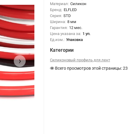
Материал:
Силикон
Бренд:
ELFLED
Серия:
STD
Ширина:
8 мм
Гарантия:
12 мес.
Цена указана за:
1 уп.
Ед.изм.:
Упаковка
Категории
›
Силиконовый профиль для лент
Всего просмотров этой страницы:
23