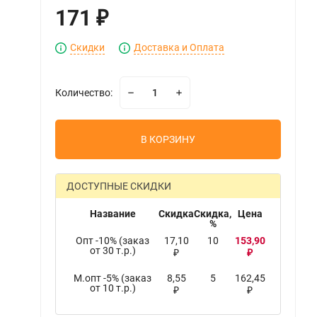
171
₽
Скидки
Доставка и Оплата
Количество:
В КОРЗИНУ
ДОСТУПНЫЕ СКИДКИ
Название
Скидка
Скидка,
Цена
%
Опт -10% (заказ
17,10
10
153,90
от 30 т.р.)
₽
₽
М.опт -5% (заказ
8,55
5
162,45
от 10 т.р.)
₽
₽