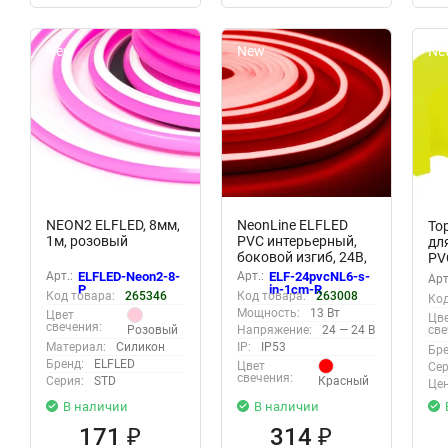
New
New
Ne
NEON2 ELFLED, 8мм,
NeonLine ELFLED
То
1м, розовый
PVC интерьерный,
дл
боковой изгиб, 24В,
PV
IP53, 6мм, 1м,
8м
Арт.:
ELFLED-Neon2-8-
Арт.:
ELF-24pvcNL6-s-
Арт
кратность реза 1см,
P
in-1cm-R
ли
Код товара:
265346
Код товара:
263008
Код
красный
1с
Мощность:
13 Вт
Цвет
Цв
свечения:
Розовый
Напряжение:
24 — 24 В
све
Материал:
Силикон
IP:
IP53
Бре
Бренд:
ELFLED
Цвет
Сер
свечения:
Серия:
STD
Красный
Цен
В наличии
В наличии
171
314
₽
₽