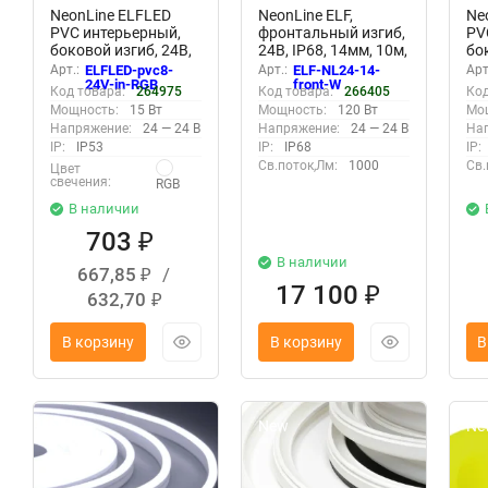
NeonLine ELFLED
NeonLine ELF,
Ne
PVC интерьерный,
фронтальный изгиб,
PV
боковой изгиб, 24В,
24В, IP68, 14мм, 10м,
бо
IP53, 8мм, 1м, RGB
белый
IP5
Арт.:
ELFLED-pvc8-
Арт.:
ELF-NL24-14-
Арт
кр
24V-in-RGB
front-W
Код товара:
264975
Код товара:
266405
Код
бе
Мощность:
15 Вт
Мощность:
120 Вт
Мо
Напряжение:
24 — 24 В
Напряжение:
24 — 24 В
На
IP:
IP53
IP:
IP68
IP:
Св.поток,Лм:
1000
Св.
Цвет
свечения:
RGB
В наличии
703
₽
В наличии
667,85
/
₽
17 100
₽
632,70
₽
В корзину
В корзину
В
New
New
Ne