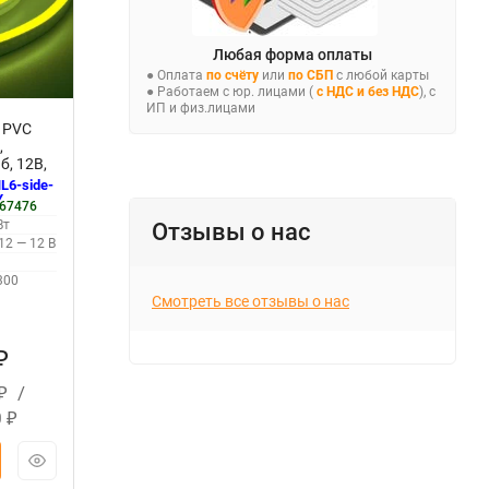
Любая форма оплаты
● Оплата
по счёту
или
по СБП
с любой карты
● Работаем с юр. лицами (
с НДС и без НДС
), с
ИП и физ.лицами
F PVC
,
б, 12В,
,
L6-side-
за 1см,
Y
67476
лтый
Вт
Отзывы о нас
12 — 12 В
300
Смотреть все отзывы о нас
₽
/
₽
0
₽