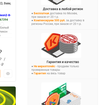
D, 8мм,
Доставка в любой регион
●
Бесплатная
доставка по Москве,
eon2-8-
при заказе от 20 т.р.
67394
●
Компенсируем 500 руб.
за доставку в
регионы России, при заказе от 20 т.р.
Белый
ликон
D
₽
/
₽
Гарантия и качество
0
₽
●
Не меркетплейс
- продаем только
проверенные товары
●
Гарантия
на весь товар