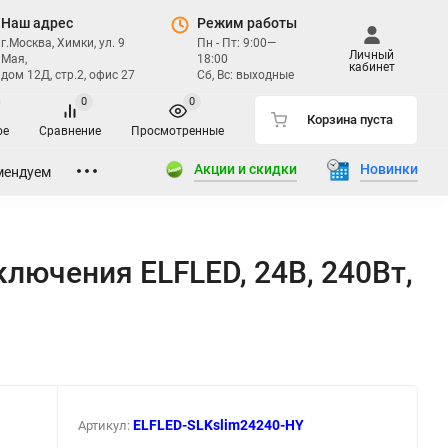
Наш адрес
Режим работы
г.Москва, Химки, ул. 9
Пн - Пт: 9:00—
Личный
Мая,
18:00
кабинет
дом 12Д, стр.2, офис 27
Сб, Вс: выходные
0
0
Корзина пуста
ое
Сравнение
Просмотренные
Акции и скидки
Новинки
мендуем
лючения ELFLED, 24В, 240Вт,
ELFLED-SLKslim24240-HY
Артикул: