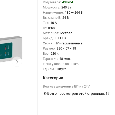
Код товара:
438704
Мощность:
240 Вт
Напряжение:
180 — 264 В
Вых.напр,В:
24 В
Ток:
10 А
IP:
IP68
Материал:
Металл
Бренд:
ELFLED
Серия:
HY - герметичные
Размер:
320 × 57 × 18
Вес:
620 кг
Гарантия:
48 мес.
›
Цена указана за:
1 шт.
Ед.изм.:
Штука
Категории
Влагозащищенные БП на 24V
Всего просмотров этой страницы:
17