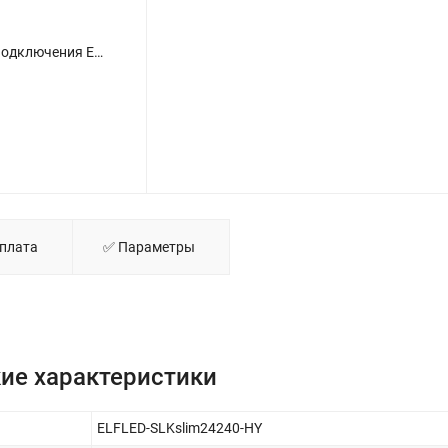
Блок питания герметичный плоский для параллельного подключения ELFLED, 24В, 240Вт, металл, IP68 - фото
Оплата
✅ Параметры
ие характеристики
ELFLED-SLKslim24240-HY