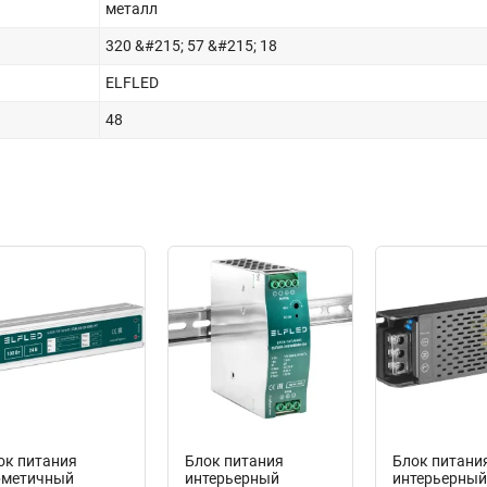
металл
320 &#215; 57 &#215; 18
ELFLED
48
w
New
New
ок питания
Блок питания
Блок питани
рметичный
интерьерный
интерьерны