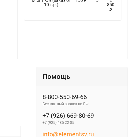
М.опт -5% (заказ от
150
5
2
₽
10 т.р.)
850
₽
Блок питания герметичный плоский для параллельного подключения ELFLED, 24В, 240Вт, металл, IP68 - фото 2
Помощь
8-800-550-69-66
Бесплатный звонок по РФ
+7 (926) 669-80-69
+7 (925) 485-22-85
info@elementsv.ru