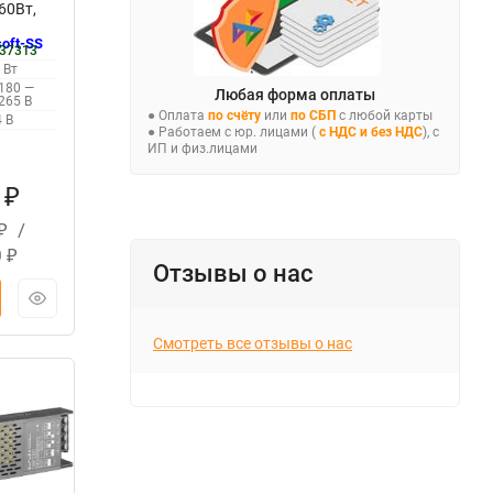
60Вт,
анный
oft-SS
37313
лавным
 Вт
180 —
Любая форма оплаты
265 В
● Оплата
по счёту
или
по СБП
с любой карты
4 В
● Работаем с юр. лицами (
с НДС и без НДС
), с
ИП и физ.лицами
6
₽
/
₽
0
₽
Отзывы о нас
Смотреть все отзывы о нас