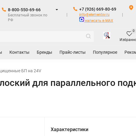
+7 (926) 669-80-69
8-800-550-69-66
info@elementsv.ru
Бесплатный звонок по
РФ
написать в MAX
0
Избранн
ы
Контакты
Бренды
Прайс-листы
Популярное
Реко
щищенные БП на 24V
лоский для параллельного подк
Характеристики