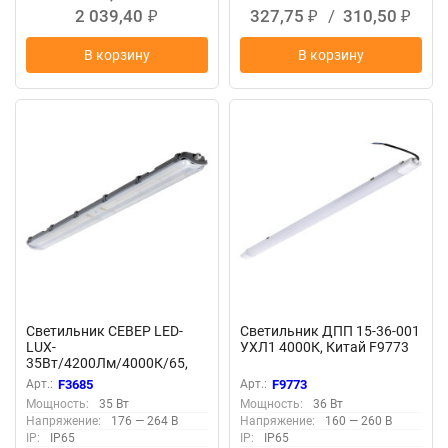
2 039,40
327,75
/
310,50
₽
₽
₽
В корзину
В корзину
Светильник СЕВЕР LED-
Светильник ДПП 15-36-001
LUX-
УХЛ1 4000К, Китай F9773
35Вт/4200Лм/4000К/65,
прозр F3685
Арт.:
F3685
Арт.:
F9773
Мощность:
35 Вт
Мощность:
36 Вт
Напряжение:
176 — 264 В
Напряжение:
160 — 260 В
IP:
IP65
IP:
IP65