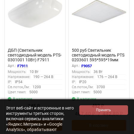
ДБП (Светильник
500 руб Светильник
светодиодный модель PTS-
светодиодный модель PTS
0301001 10Вт) F7911
0203601 595*595*19мм
36Вт 3700Лм F9057
Арт.:
F7911
Арт.:
F9057
Мощность:
10 Вт
Мощность:
36 Вт
Напряжение:
190 — 264 В
Напряжение:
176 — 264 В
IP:
IP54
IP:
IP20
Св.поток,Лм:
1200
Св.поток,Лм:
3700
Цвет.темп:
5000
Цвет.темп:
5000
В наличии
В наличии
345
492
₽
₽
Этот веб-сайт и встроенные в него
327,75
/
310,50
467,40
/
442,80
инструменты третьих сторон,
₽
₽
₽
₽
включая сервисы аналитики
«Яндекс.Метрика» и «Google
В корзину
В корзину
Analytics», обрабатывают