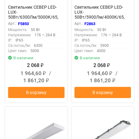
Светильник СЕВЕР LED-
Светильник СЕВЕР LED-
LUX-
LUX-
50Вт/6300Лм/5000К/65,
50Вт/5900Лм/4000К/65,
прозр F5850
опал F2863
Арт.:
F5850
Арт.:
F2863
Мощность:
50 Вт
Мощность:
50 Вт
Напряжение:
176 — 264 В
Напряжение:
176 — 264 В
IP:
IP65
IP:
IP65
Св.поток,Лм:
6300
Св.поток,Лм:
5900
Цвет.темп:
5000
Цвет.темп:
4000
В наличии
В наличии
2 068
2 068
₽
₽
1 964,60
/
1 964,60
/
₽
₽
1 861,20
1 861,20
₽
₽
В корзину
В корзину