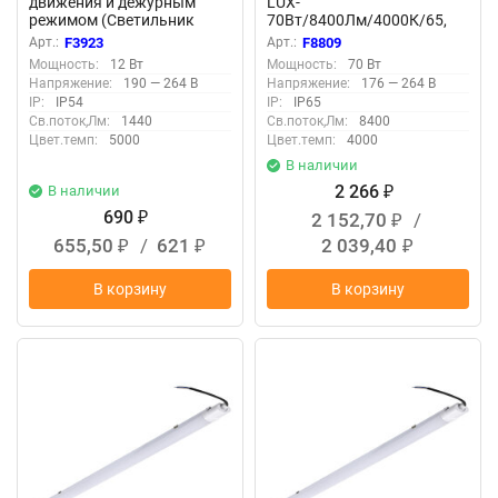
движения и дежурным
LUX-
режимом (Светильник
70Вт/8400Лм/4000К/65,
светодиодный модель PTS-
прозр F8809
Арт.:
F3923
Арт.:
F8809
0301201 12Вт ) F3923
Мощность:
12 Вт
Мощность:
70 Вт
Напряжение:
190 — 264 В
Напряжение:
176 — 264 В
IP:
IP54
IP:
IP65
Св.поток,Лм:
1440
Св.поток,Лм:
8400
Цвет.темп:
5000
Цвет.темп:
4000
В наличии
2 266
В наличии
₽
690
2 152,70
/
₽
₽
655,50
/
621
2 039,40
₽
₽
₽
В корзину
В корзину