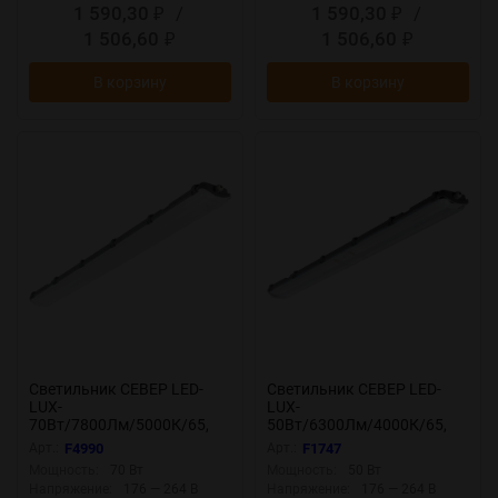
1 590,30
/
1 590,30
/
₽
₽
1 506,60
1 506,60
₽
₽
В корзину
В корзину
Светильник СЕВЕР LED-
Светильник СЕВЕР LED-
LUX-
LUX-
70Вт/7800Лм/5000К/65,
50Вт/6300Лм/4000К/65,
опал F4990
прозр F1747
Арт.:
F4990
Арт.:
F1747
Мощность:
70 Вт
Мощность:
50 Вт
Напряжение:
176 — 264 В
Напряжение:
176 — 264 В