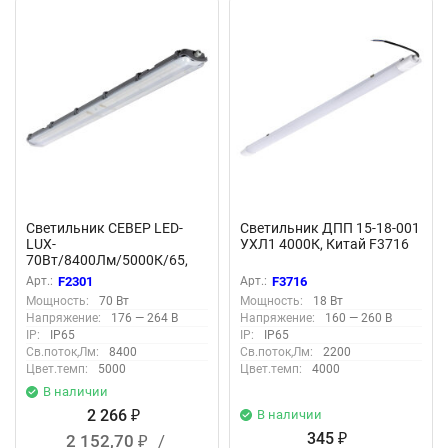
Светильник СЕВЕР LED-
Светильник ДПП 15-18-001
LUX-
УХЛ1 4000К, Китай F3716
70Вт/8400Лм/5000К/65,
прозр F2301
Арт.:
F2301
Арт.:
F3716
Мощность:
70 Вт
Мощность:
18 Вт
Напряжение:
176 — 264 В
Напряжение:
160 — 260 В
IP:
IP65
IP:
IP65
Св.поток,Лм:
8400
Св.поток,Лм:
2200
Цвет.темп:
5000
Цвет.темп:
4000
В наличии
2 266
В наличии
₽
345
2 152,70
/
₽
₽