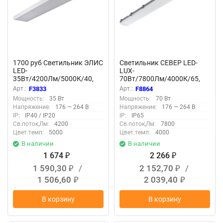
1700 руб Светильник ЭЛИС
Светильник СЕВЕР LED-
LED-
LUX-
35Вт/4200Лм/5000К/40,
70Вт/7800Лм/4000К/65,
прозр, 1200х180х40мм
опал F8864
Арт.:
F3833
Арт.:
F8864
F3833
Мощность:
35 Вт
Мощность:
70 Вт
Напряжение:
176 — 264 В
Напряжение:
176 — 264 В
IP:
IP40 / IP20
IP:
IP65
Св.поток,Лм:
4200
Св.поток,Лм:
7800
Цвет.темп:
5000
Цвет.темп:
4000
В наличии
В наличии
1 674
2 266
₽
₽
1 590,30
/
2 152,70
/
₽
₽
1 506,60
2 039,40
₽
₽
В корзину
В корзину