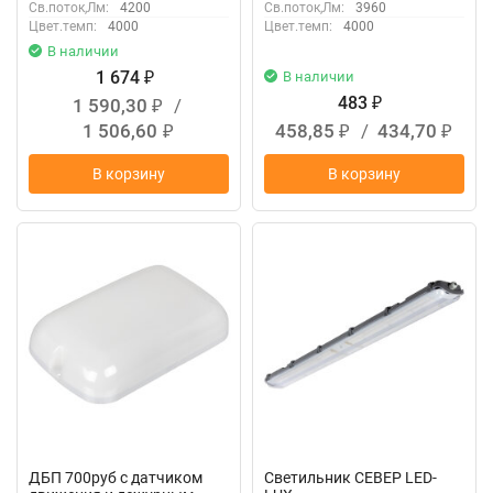
Св.поток,Лм:
4200
Св.поток,Лм:
3960
Цвет.темп:
4000
Цвет.темп:
4000
В наличии
1 674
В наличии
₽
483
1 590,30
/
₽
₽
1 506,60
458,85
/
434,70
₽
₽
₽
В корзину
В корзину
ДБП 700руб с датчиком
Светильник СЕВЕР LED-