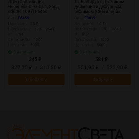
ЛПБ (Светильник
ЛПБ 590руб с Датчиком
Черепаха-02-7-0,01, 26сд,
движения и дежурным
6000К, 10Вт) F6456
режимом (Светильник
Черепаха-01-8-Д, 10Вт)
Арт.:
F6456
Арт.:
F9419
F9419
Мощность:
10 Вт
Мощность:
10 Вт
Напряжение:
190 — 264 В
Напряжение:
190 — 264 В
IP:
IP54
IP:
IP54
Св.поток,Лм:
1200
Св.поток,Лм:
1200
Цвет.темп:
5000
Цвет.темп:
5000
В наличии
В наличии
345
581
₽
₽
327,75
/
310,50
551,95
/
522,90
₽
₽
₽
₽
В корзину
В корзину