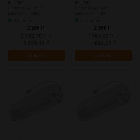
IP:
IP65
IP:
IP65
Св.поток,Лм:
7800
Св.поток,Лм:
6300
Цвет.темп:
5000
Цвет.темп:
4000
В наличии
В наличии
2 266
2 068
₽
₽
2 152,70
/
1 964,60
/
₽
₽
2 039,40
1 861,20
₽
₽
В корзину
В корзину