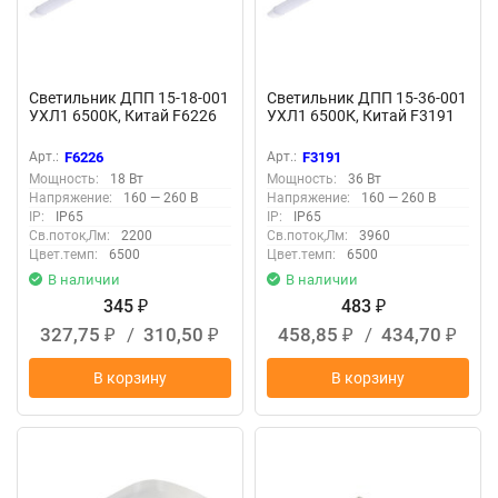
Светильник ДПП 15-18-001
Светильник ДПП 15-36-001
УХЛ1 6500К, Китай F6226
УХЛ1 6500К, Китай F3191
Арт.:
F6226
Арт.:
F3191
Мощность:
18 Вт
Мощность:
36 Вт
Напряжение:
160 — 260 В
Напряжение:
160 — 260 В
IP:
IP65
IP:
IP65
Св.поток,Лм:
2200
Св.поток,Лм:
3960
Цвет.темп:
6500
Цвет.темп:
6500
В наличии
В наличии
345
483
₽
₽
327,75
/
310,50
458,85
/
434,70
₽
₽
₽
₽
В корзину
В корзину