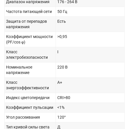
Диапазон напряжения
176 - 264 В
Частота питающей сети
50 Гц
Защита от перепадов
Есть
напряжения
Коэффициент мощности
>0,95
(PF/cos φ)
Класс
I
электробезопасности
Номинальное
220 В
напряжение
Класс
А+
энергоэффективности
Индекс цветопередачи
CRI>80
Коэффициент пульсации
<1%
Угол рассеивания
120°
Тип кривой силы света
Д