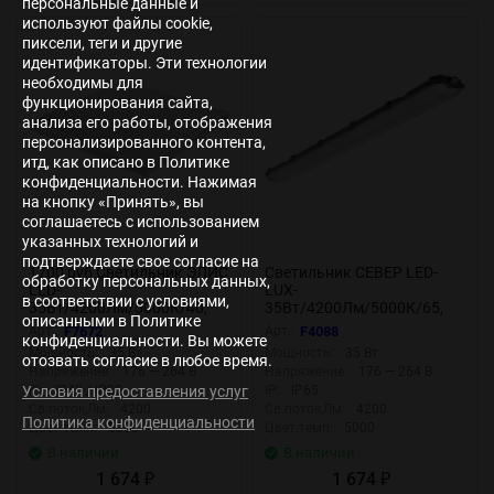
персональные данные и
используют файлы cookie,
пиксели, теги и другие
идентификаторы. Эти технологии
необходимы для
функционирования сайта,
анализа его работы, отображения
персонализированного контента,
итд, как описано в Политике
конфиденциальности. Нажимая
на кнопку «Принять», вы
соглашаетесь с использованием
указанных технологий и
подтверждаете свое согласие на
1700 руб Светильник ЭЛИС
Светильник СЕВЕР LED-
обработку персональных данных,
LED-
LUX-
в соответствии с условиями,
35Вт/4200Лм/5000К/40,
35Вт/4200Лм/5000К/65,
описанными в Политике
прозр F7672
прозр F4088
Арт.:
F7672
Арт.:
F4088
конфиденциальности. Вы можете
Мощность:
35 Вт
Мощность:
35 Вт
отозвать согласие в любое время.
Напряжение:
176 — 264 В
Напряжение:
176 — 264 В
IP:
IP40 / IP20
IP:
IP65
Условия предоставления услуг
Св.поток,Лм:
4200
Св.поток,Лм:
4200
Политика конфиденциальности
Цвет.темп:
5000
Цвет.темп:
5000
В наличии
В наличии
1 674
1 674
₽
₽