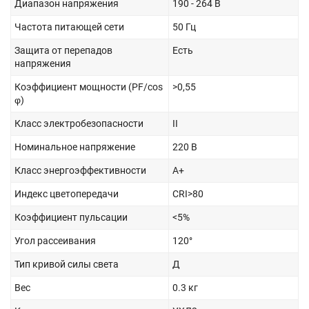
Диапазон напряжения
190 - 264 В
Частота питающей сети
50 Гц
Защита от перепадов
Есть
напряжения
Коэффициент мощности (PF/cos
>0,55
φ)
Класс электробезопасности
II
Номинальное напряжение
220 В
Класс энергоэффективности
А+
Индекс цветопередачи
CRI>80
Коэффициент пульсации
<5%
Угол рассеивания
120°
Тип кривой силы света
Д
Вес
0.3 кг