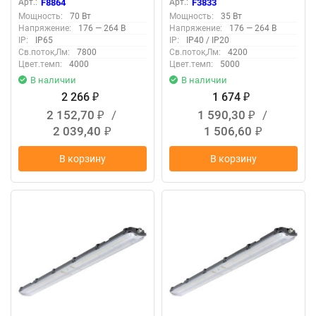
Арт.:
F8864
Арт.:
F3833
F3833
Мощность:
70 Вт
Мощность:
35 Вт
Напряжение:
176 — 264 В
Напряжение:
176 — 264 В
IP:
IP65
IP:
IP40 / IP20
Св.поток,Лм:
7800
Св.поток,Лм:
4200
Цвет.темп:
4000
Цвет.темп:
5000
В наличии
В наличии
2 266
1 674
₽
₽
2 152,70
/
1 590,30
/
₽
₽
2 039,40
1 506,60
₽
₽
В корзину
В корзину