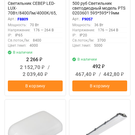
Светильник СЕВЕР LED-
500 руб Светильник
LUX-
светодиодный модель PTS
70Вт/8400Лм/4000К/65,
0203601 595*595*19мм
прозр F8809
36Вт 3700Лм F9057
Арт.:
F8809
Арт.:
F9057
Мощность:
70 Вт
Мощность:
36 Вт
Напряжение:
176 — 264 В
Напряжение:
176 — 264 В
IP:
IP65
IP:
IP20
Св.поток,Лм:
8400
Св.поток,Лм:
3700
Цвет.темп:
4000
Цвет.темп:
5000
В наличии
2 266
В наличии
₽
492
2 152,70
/
₽
₽
2 039,40
467,40
/
442,80
₽
₽
₽
В корзину
В корзину