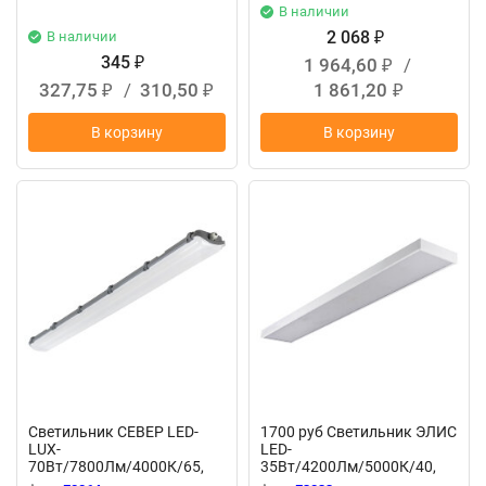
В наличии
2 068
В наличии
₽
345
1 964,60
/
₽
₽
327,75
/
310,50
1 861,20
₽
₽
₽
В корзину
В корзину
Светильник СЕВЕР LED-
1700 руб Светильник ЭЛИС
LUX-
LED-
70Вт/7800Лм/4000К/65,
35Вт/4200Лм/5000К/40,
опал F8864
прозр, 1200х180х40мм