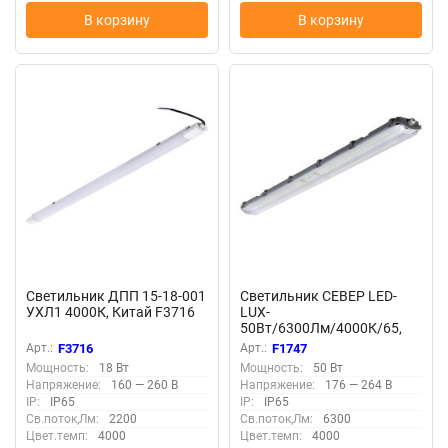
В корзину
В корзину
Светильник ДПП 15-18-001
Светильник СЕВЕР LED-
УХЛ1 4000К, Китай F3716
LUX-
50Вт/6300Лм/4000К/65,
прозр F1747
Арт.:
F3716
Арт.:
F1747
Мощность:
18 Вт
Мощность:
50 Вт
Напряжение:
160 — 260 В
Напряжение:
176 — 264 В
IP:
IP65
IP:
IP65
Св.поток,Лм:
2200
Св.поток,Лм:
6300
Цвет.темп:
4000
Цвет.темп:
4000