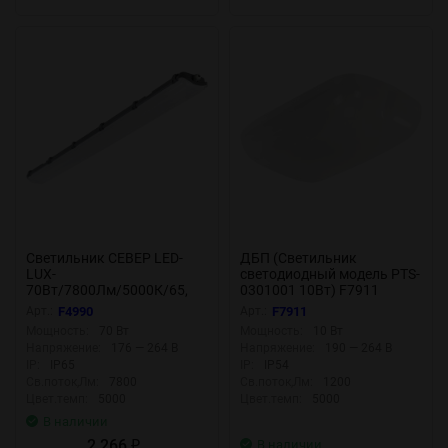
Светильник СЕВЕР LED-
ДБП (Светильник
LUX-
светодиодный модель PTS-
70Вт/7800Лм/5000К/65,
0301001 10Вт) F7911
опал F4990
Арт.:
F4990
Арт.:
F7911
Мощность:
70 Вт
Мощность:
10 Вт
Напряжение:
176 — 264 В
Напряжение:
190 — 264 В
IP:
IP65
IP:
IP54
Св.поток,Лм:
7800
Св.поток,Лм:
1200
Цвет.темп:
5000
Цвет.темп:
5000
В наличии
2 266
В наличии
₽