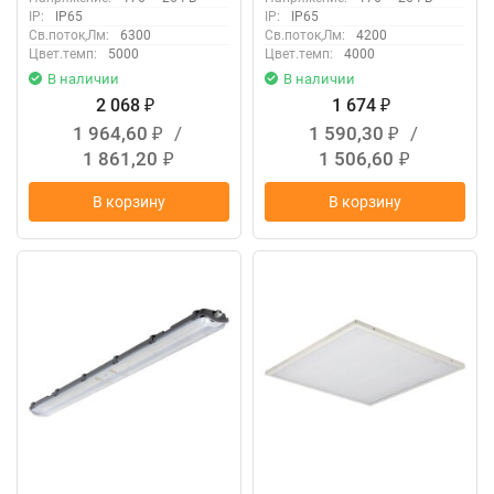
IP:
IP65
IP:
IP65
Св.поток,Лм:
6300
Св.поток,Лм:
4200
Цвет.темп:
5000
Цвет.темп:
4000
В наличии
В наличии
2 068
1 674
₽
₽
1 964,60
/
1 590,30
/
₽
₽
1 861,20
1 506,60
₽
₽
В корзину
В корзину