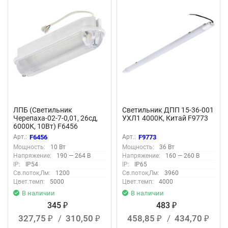
ЛПБ (Светильник
Светильник ДПП 15-36-001
Черепаха-02-7-0,01, 26сд,
УХЛ1 4000К, Китай F9773
6000К, 10Вт) F6456
Арт.:
F6456
Арт.:
F9773
Мощность:
10 Вт
Мощность:
36 Вт
Напряжение:
190 — 264 В
Напряжение:
160 — 260 В
IP:
IP54
IP:
IP65
Св.поток,Лм:
1200
Св.поток,Лм:
3960
Цвет.темп:
5000
Цвет.темп:
4000
В наличии
В наличии
345
483
₽
₽
327,75
/
310,50
458,85
/
434,70
₽
₽
₽
₽