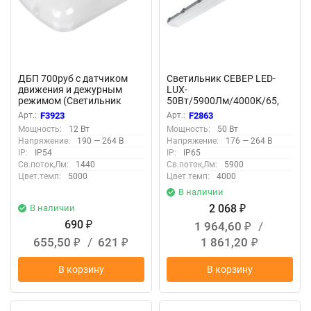
ДБП 700руб с датчиком
Светильник СЕВЕР LED-
движения и дежурным
LUX-
режимом (Светильник
50Вт/5900Лм/4000К/65,
светодиодный модель PTS-
опал F2863
Арт.:
F3923
Арт.:
F2863
0301201 12Вт ) F3923
Мощность:
12 Вт
Мощность:
50 Вт
Напряжение:
190 — 264 В
Напряжение:
176 — 264 В
IP:
IP54
IP:
IP65
Св.поток,Лм:
1440
Св.поток,Лм:
5900
Цвет.темп:
5000
Цвет.темп:
4000
В наличии
2 068
В наличии
₽
690
1 964,60
/
₽
₽
655,50
/
621
1 861,20
₽
₽
₽
В корзину
В корзину