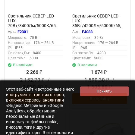
Светильник СЕВЕР LED-
Светильник СЕВЕР LED-
LUX-
LUX-
70Вт/8400Лм/5000К/65,
35Вт/4200Лм/5000К/65,
прозр F2301
прозр F4088
Арт.:
F2301
Арт.:
F4088
Мощность:
70 Вт
Мощность:
35 Вт
Напряжение:
176 — 264 В
Напряжение:
176 — 264 В
IP:
IP65
IP:
IP65
Св.поток,Лм:
8400
Св.поток,Лм:
4200
Цвет.темп:
5000
Цвет.темп:
5000
В наличии
В наличии
2 266
1 674
₽
₽
2 152,70
/
1 590,30
/
₽
₽
2 039,40
1 506,60
₽
₽
Этот веб-сайт и встроенные в него
инструменты третьих сторон,
В корзину
В корзину
включая сервисы аналитики
«Яндекс.Метрика» и «Google
Analytics», обрабатывают
персональные данные и
используют файлы cookie,
пиксели, теги и другие
идентификаторы. Эти технологии