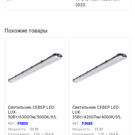
2020.
Похожие товары
Светильник СЕВЕР LED-
Светильник СЕВЕР LED-
LUX-
LUX-
50Вт/6300Лм/5000К/65,
35Вт/4200Лм/4000К/65,
прозр F5850
прозр F3685
Арт.:
F5850
Арт.:
F3685
Мощность:
50 Вт
Мощность:
35 Вт
Напряжение:
176 — 264 В
Напряжение:
176 — 264 В