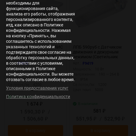
необходимы для
функционирования сайта,
анализа его работы, отображения
персонализированного контента,
итд, как описано в Политике
конфиденциальности. Нажимая
на кнопку «Принять», вы
соглашаетесь с использованием
указанных технологий и
1700 руб Светильник ЭЛИС
ЛПБ 590руб с Датчиком
LED-
движения и дежурным
подтверждаете свое согласие на
35Вт/4200Лм/5000К/40,
режимом (Светильник
обработку персональных данных,
прозр F7672
Черепаха-01-8-Д, 10Вт)
в соответствии с условиями,
Арт.:
F7672
Арт.:
F9419
F9419
описанными в Политике
Мощность:
35 Вт
Мощность:
10 Вт
конфиденциальности. Вы можете
Напряжение:
176 — 264 В
Напряжение:
190 — 264 В
отозвать согласие в любое время.
IP:
IP40 / IP20
IP:
IP54
Св.поток,Лм:
4200
Св.поток,Лм:
1200
Условия предоставления услуг
Цвет.темп:
5000
Цвет.темп:
5000
Политика конфиденциальности
В наличии
1 674
В наличии
₽
581
1 590,30
/
₽
₽
1 506,60
551,95
/
522,90
₽
₽
₽
В корзину
В корзину