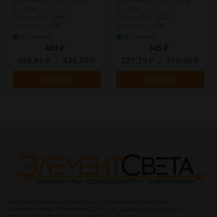
Напряжение:
160 — 260 В
Напряжение:
160 — 260 В
IP:
IP65
IP:
IP65
Св.поток,Лм:
3960
Св.поток,Лм:
2200
Цвет.темп:
6500
Цвет.темп:
6500
В наличии
В наличии
483
345
₽
₽
458,85
/
434,70
327,75
/
310,50
₽
₽
₽
₽
В корзину
В корзину
Интернет-магазин светодиодного освещения и электрики
«Элемент света». Работаем с 2014 года. Большой ассортимент
светодиодной продукции и электрики, гарантии.