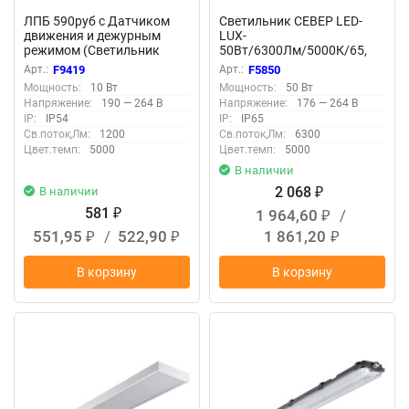
ЛПБ 590руб с Датчиком
Светильник СЕВЕР LED-
движения и дежурным
LUX-
режимом (Светильник
50Вт/6300Лм/5000К/65,
Черепаха-01-8-Д, 10Вт)
прозр F5850
Арт.:
F9419
Арт.:
F5850
F9419
Мощность:
10 Вт
Мощность:
50 Вт
Напряжение:
190 — 264 В
Напряжение:
176 — 264 В
IP:
IP54
IP:
IP65
Св.поток,Лм:
1200
Св.поток,Лм:
6300
Цвет.темп:
5000
Цвет.темп:
5000
В наличии
2 068
В наличии
₽
581
1 964,60
/
₽
₽
551,95
/
522,90
1 861,20
₽
₽
₽
В корзину
В корзину