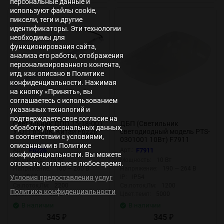
персональные данные и
используют файлы cookie,
пиксели, теги и другие
идентификаторы. Эти технологии
необходимы для
функционирования сайта,
анализа его работы, отображения
персонализированного контента,
итд, как описано в Политике
конфиденциальности. Нажимая
на кнопку «Принять», вы
соглашаетесь с использованием
указанных технологий и
подтверждаете свое согласие на
Светильник ДПП 15-18-001
ДБП (Светильник
обработку персональных данных,
УХЛ1 6500К, Китай F6226
светодиодный модель PTS-
в соответствии с условиями,
0301001 10Вт) F7911
описанными в Политике
Арт.:
F6226
Арт.:
F7911
конфиденциальности. Вы можете
Мощность:
18 Вт
Мощность:
10 Вт
отозвать согласие в любое время.
Напряжение:
160 — 260 В
Напряжение:
190 — 264 В
IP:
IP65
IP:
IP54
Условия предоставления услуг
Св.поток,Лм:
2200
Св.поток,Лм:
1200
Политика конфиденциальности
Цвет.темп:
6500
Цвет.темп:
5000
В наличии
В наличии
345
345
₽
₽