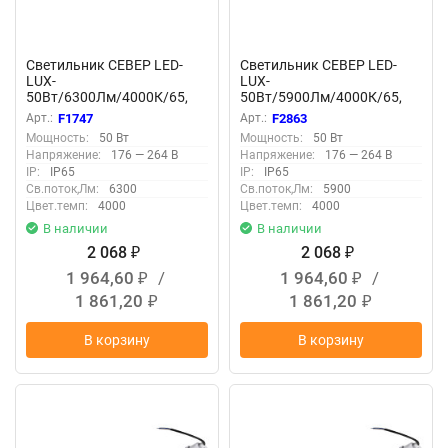
Светильник СЕВЕР LED-
Светильник СЕВЕР LED-
LUX-
LUX-
50Вт/6300Лм/4000К/65,
50Вт/5900Лм/4000К/65,
прозр F1747
опал F2863
Арт.:
F1747
Арт.:
F2863
Мощность:
50 Вт
Мощность:
50 Вт
Напряжение:
176 — 264 В
Напряжение:
176 — 264 В
IP:
IP65
IP:
IP65
Св.поток,Лм:
6300
Св.поток,Лм:
5900
Цвет.темп:
4000
Цвет.темп:
4000
В наличии
В наличии
2 068
2 068
₽
₽
1 964,60
/
1 964,60
/
₽
₽
1 861,20
1 861,20
₽
₽
В корзину
В корзину