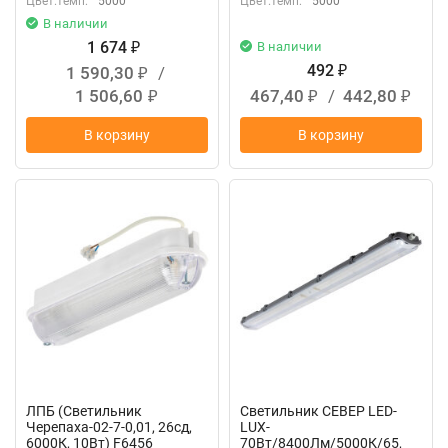
Цвет.темп:
5000
Цвет.темп:
5000
В наличии
1 674
В наличии
₽
492
1 590,30
/
₽
₽
1 506,60
467,40
/
442,80
₽
₽
₽
В корзину
В корзину
ЛПБ (Светильник
Светильник СЕВЕР LED-
Черепаха-02-7-0,01, 26сд,
LUX-
6000К, 10Вт) F6456
70Вт/8400Лм/5000К/65,