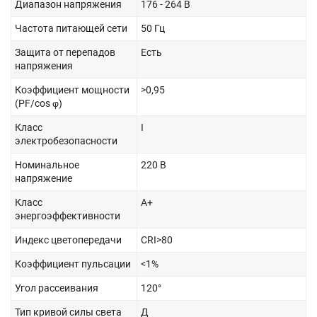
Диапазон напряжения
176 - 264 В
Частота питающей сети
50 Гц
Защита от перепадов
Есть
напряжения
Коэффициент мощности
>0,95
(PF/cos φ)
Класс
I
электробезопасности
Номинальное
220 В
напряжение
Класс
А+
энергоэффективности
Индекс цветопередачи
CRI>80
Коэффициент пульсации
<1%
Угол рассеивания
120°
Тип кривой силы света
Д