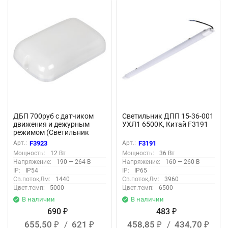
ДБП 700руб с датчиком
Светильник ДПП 15-36-001
движения и дежурным
УХЛ1 6500К, Китай F3191
режимом (Светильник
светодиодный модель PTS-
Арт.:
F3923
Арт.:
F3191
0301201 12Вт ) F3923
Мощность:
12 Вт
Мощность:
36 Вт
Напряжение:
190 — 264 В
Напряжение:
160 — 260 В
IP:
IP54
IP:
IP65
Св.поток,Лм:
1440
Св.поток,Лм:
3960
Цвет.темп:
5000
Цвет.темп:
6500
В наличии
В наличии
690
483
₽
₽
655,50
/
621
458,85
/
434,70
₽
₽
₽
₽