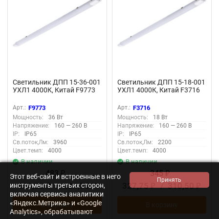
Светильник ДПП 15-36-001
Светильник ДПП 15-18-001
УХЛ1 4000К, Китай F9773
УХЛ1 4000К, Китай F3716
Арт.:
F9773
Арт.:
F3716
Мощность:
36 Вт
Мощность:
18 Вт
Напряжение:
160 — 260 В
Напряжение:
160 — 260 В
IP:
IP65
IP:
IP65
Св.поток,Лм:
3960
Св.поток,Лм:
2200
Цвет.темп:
4000
Цвет.темп:
4000
В наличии
В наличии
483
345
₽
₽
Этот веб-сайт и встроенные в него
458,85
/
434,70
327,75
/
310,50
инструменты третьих сторон,
₽
₽
₽
₽
включая сервисы аналитики
«Яндекс.Метрика» и «Google
В корзину
В корзину
Analytics», обрабатывают