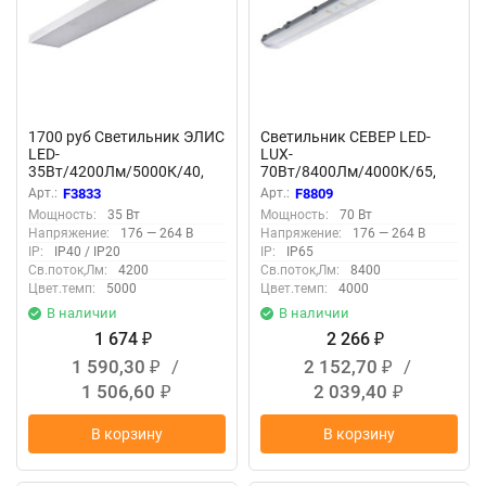
1700 руб Светильник ЭЛИС
Светильник СЕВЕР LED-
LED-
LUX-
35Вт/4200Лм/5000К/40,
70Вт/8400Лм/4000К/65,
прозр, 1200х180х40мм
прозр F8809
Арт.:
F3833
Арт.:
F8809
F3833
Мощность:
35 Вт
Мощность:
70 Вт
Напряжение:
176 — 264 В
Напряжение:
176 — 264 В
IP:
IP40 / IP20
IP:
IP65
Св.поток,Лм:
4200
Св.поток,Лм:
8400
Цвет.темп:
5000
Цвет.темп:
4000
В наличии
В наличии
1 674
2 266
₽
₽
1 590,30
/
2 152,70
/
₽
₽
1 506,60
2 039,40
₽
₽
В корзину
В корзину