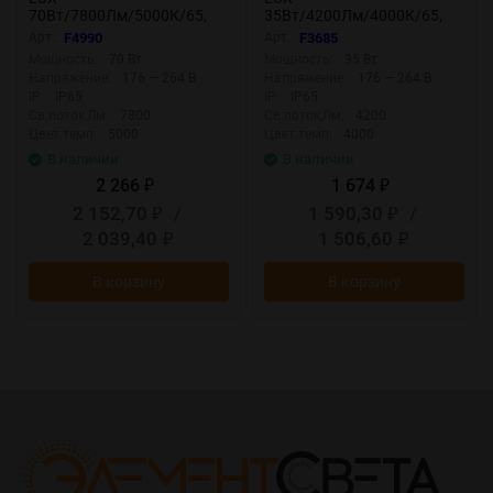
70Вт/7800Лм/5000К/65,
35Вт/4200Лм/4000К/65,
опал F4990
прозр F3685
Арт.:
F4990
Арт.:
F3685
Мощность:
70 Вт
Мощность:
35 Вт
Напряжение:
176 — 264 В
Напряжение:
176 — 264 В
IP:
IP65
IP:
IP65
Св.поток,Лм:
7800
Св.поток,Лм:
4200
Цвет.темп:
5000
Цвет.темп:
4000
В наличии
В наличии
2 266
1 674
₽
₽
2 152,70
/
1 590,30
/
₽
₽
2 039,40
1 506,60
₽
₽
В корзину
В корзину