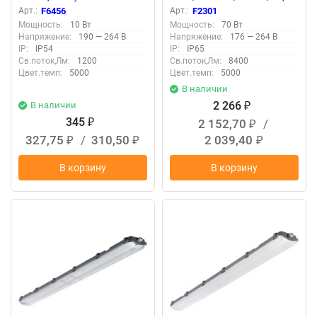
прозр F2301
Арт.:
F6456
Арт.:
F2301
Мощность:
10 Вт
Мощность:
70 Вт
Напряжение:
190 — 264 В
Напряжение:
176 — 264 В
IP:
IP54
IP:
IP65
Св.поток,Лм:
1200
Св.поток,Лм:
8400
Цвет.темп:
5000
Цвет.темп:
5000
В наличии
2 266
В наличии
₽
345
2 152,70
/
₽
₽
327,75
/
310,50
2 039,40
₽
₽
₽
В корзину
В корзину