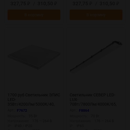
327,75
/
310,50
327,75
/
310,50
₽
₽
₽
₽
В корзину
В корзину
1700 руб Светильник ЭЛИС
Светильник СЕВЕР LED-
LED-
LUX-
35Вт/4200Лм/5000К/40,
70Вт/7800Лм/4000К/65,
прозр F7672
опал F8864
Арт.:
F7672
Арт.:
F8864
Мощность:
35 Вт
Мощность:
70 Вт
Напряжение:
176 — 264 В
Напряжение:
176 — 264 В
IP:
IP40 / IP20
IP:
IP65