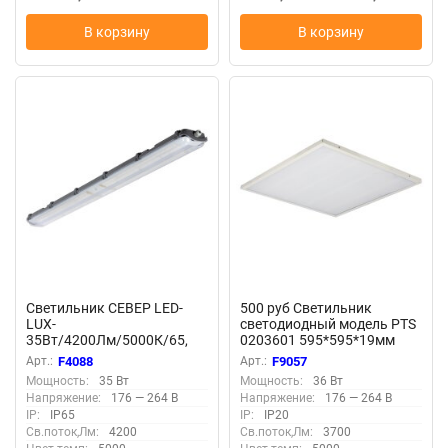
В корзину
В корзину
Светильник СЕВЕР LED-
500 руб Светильник
LUX-
светодиодный модель PTS
35Вт/4200Лм/5000К/65,
0203601 595*595*19мм
прозр F4088
36Вт 3700Лм F9057
Арт.:
F4088
Арт.:
F9057
Мощность:
35 Вт
Мощность:
36 Вт
Напряжение:
176 — 264 В
Напряжение:
176 — 264 В
IP:
IP65
IP:
IP20
Св.поток,Лм:
4200
Св.поток,Лм:
3700