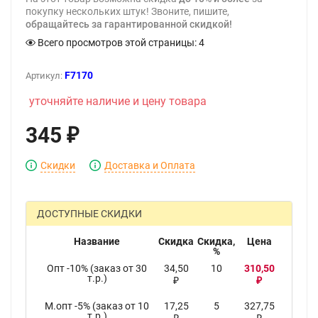
покупку нескольких штук! Звоните, пишите,
обращайтесь за гарантированной скидкой!
Всего просмотров этой страницы:
4
F7170
Артикул:
уточняйте наличие и цену товара
345
₽
Скидки
Доставка и Оплата
ДОСТУПНЫЕ СКИДКИ
Название
Скидка
Скидка,
Цена
%
Опт -10% (заказ от 30
34,50
10
310,50
т.р.)
₽
₽
М.опт -5% (заказ от 10
17,25
5
327,75
т.р.)