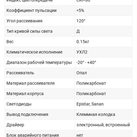
Индекс цветопередачи
CRI>80
Коэффициент пульсации
<5%
Угол рассеивания
120°
Тип кривой силы света
Д
Вес
0.15кг
Климатическое исполнение
УХЛ2
Диапазон рабочей температуры
-20° - +40°
Рассеиватель
Опал
Материал рассеивателя
Поликарбонат
Материал корпуса
Поликарбонат
Светодиоды
Epistar, Sanan
Вывод подключения
Клеммная колодка
Драйвер
электронный, встроенный
Блок аварийного питания
нет