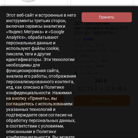
Этот веб-сайт и встроенные в него
инструменты третьих сторон,
ДБП 700руб с датчиком
ДБП (Светильник
включая сервисы аналитики
движения и дежурным
светодиодный модель PTS-
«Яндекс.Метрика» и «Google
режимом (Светильник
0301001 10Вт) F7911
Analytics», обрабатывают
светодиодный модель PTS-
Арт.:
F3923
Арт.:
F7911
персональные данные и
0301201 12Вт ) F3923
Мощность:
12 Вт
Мощность:
10 Вт
используют файлы cookie,
Напряжение:
190 — 264 В
Напряжение:
190 — 264 В
пиксели, теги и другие
IP:
IP54
IP:
IP54
идентификаторы. Эти технологии
Св.поток,Лм:
1440
Св.поток,Лм:
1200
необходимы для
Цвет.темп:
5000
Цвет.темп:
5000
функционирования сайта,
В наличии
В наличии
анализа его работы, отображения
690
345
₽
₽
персонализированного контента,
итд, как описано в Политике
655,50
/
621
327,75
/
310,50
₽
₽
₽
₽
конфиденциальности. Нажимая
на кнопку «Принять», вы
В корзину
В корзину
соглашаетесь с использованием
указанных технологий и
подтверждаете свое согласие на
обработку персональных данных,
в соответствии с условиями,
описанными в Политике
конфиденциальности. Вы можете