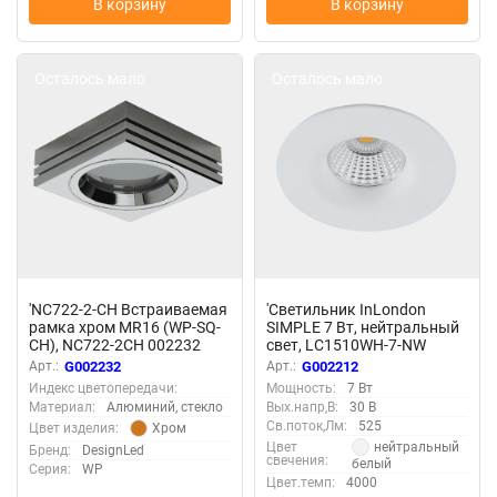
В корзину
В корзину
Осталось мало
Осталось мало
'NC722-2-CH Встраиваемая
'Светильник InLondon
рамка хром MR16 (WP-SQ-
SIMPLE 7 Вт, нейтральный
CH), NC722-2CH 002232
свет, LC1510WH-7-NW
002212
Арт.:
G002232
Арт.:
G002212
Индекс цветопередачи:
Мощность:
7 Вт
Материал:
Алюминий, стекло
Вых.напр,В:
30 В
Св.поток,Лм:
525
Хром
Цвет изделия:
нейтральный
Цвет
Бренд:
DesignLed
свечения:
белый
Серия:
WP
Цвет.темп:
4000