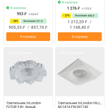
В наличии
В наличии
1 276
₽
1 772
₽
953
₽
1 324
₽
- 27%
Экономия
496
₽
1 212,20
/
- 28%
Экономия
371
₽
₽
905,35
/
857,70
1 148,40
₽
₽
₽
В корзину
В корзину
Осталось мало
Осталось мало
'Светильник InLondon
'Светильник InLondon HILL,
FUTUR 5 Вт, белый,
NC1874-FW 001740