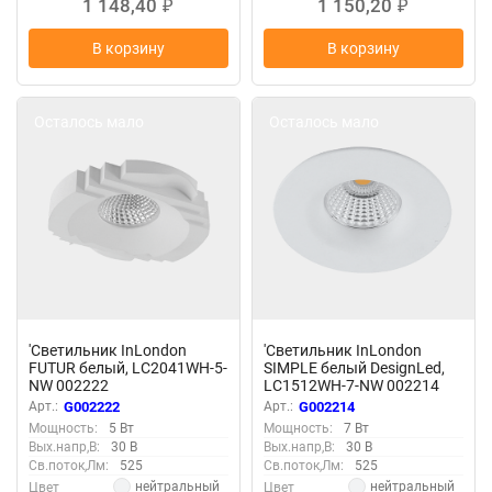
1 148,40
1 150,20
₽
₽
В корзину
В корзину
Осталось мало
Осталось мало
'Светильник InLondon
'Светильник InLondon
FUTUR белый, LC2041WH-5-
SIMPLE белый DesignLed,
NW 002222
LC1512WH-7-NW 002214
Арт.:
G002222
Арт.:
G002214
Мощность:
5 Вт
Мощность:
7 Вт
Вых.напр,В:
30 В
Вых.напр,В:
30 В
Св.поток,Лм:
525
Св.поток,Лм:
525
нейтральный
нейтральный
Цвет
Цвет