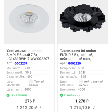
'Светильник InLondon
'Светильник InLondon
SIMPLE белый 7 Вт,
FUTUR 5 Вт, черный,
LC1431RWH-7-WW 002207
нейтральный свет,
LC2037BK-5-NW 002220
Арт.:
G002207
Арт.:
G002220
Мощность:
7 Вт
Мощность:
5 Вт
Вых.напр,В:
30 В
Вых.напр,В:
30 В
Св.поток,Лм:
490
Св.поток,Лм:
525
Теплый
нейтральный
Цвет
Цвет
свечения:
свечения:
белый
белый
Цвет.темп:
3000
Цвет.темп:
4000
В наличии
В наличии
1 276
1 278
₽
₽
1 212,20
/
1 214,10
/
₽
₽