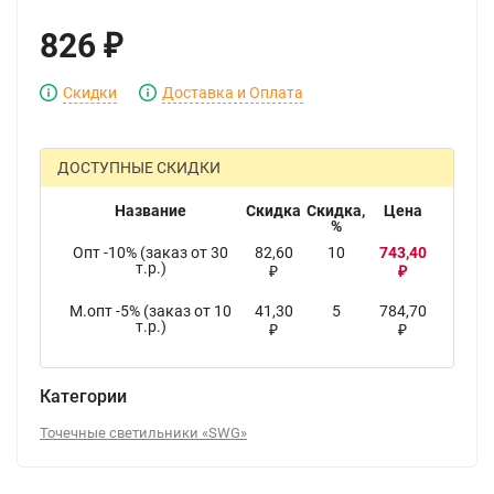
826
₽
Скидки
Доставка и Оплата
ДОСТУПНЫЕ СКИДКИ
Название
Скидка
Скидка,
Цена
%
Опт -10% (заказ от 30
82,60
10
743,40
т.р.)
₽
₽
М.опт -5% (заказ от 10
41,30
5
784,70
т.р.)
₽
₽
Категории
Точечные светильники «SWG»