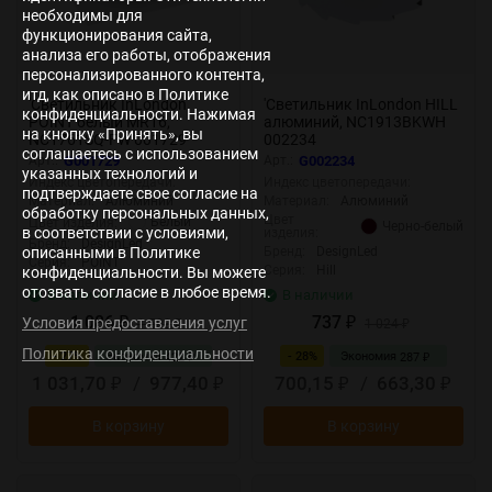
необходимы для
функционирования сайта,
анализа его работы, отображения
персонализированного контента,
итд, как описано в Политике
'Светильник InLondon
'Светильник InLondon HILL
конфиденциальности. Нажимая
POINT белый MR16,
алюминий, NC1913BKWH
на кнопку «Принять», вы
NC1761SQ-FW 001729
002234
соглашаетесь с использованием
Арт.:
G001729
Арт.:
G002234
указанных технологий и
Индекс цветопередачи:
Индекс цветопередачи:
подтверждаете свое согласие на
Материал:
Алюминий
Материал:
Алюминий
обработку персональных данных,
Цвет
Белый
Цвет изделия:
Черно-белый
в соответствии с условиями,
изделия:
Бренд:
DesignLed
описанными в Политике
Бренд:
DesignLed
Серия:
POINT
Серия:
Hill
конфиденциальности. Вы можете
отозвать согласие в любое время.
В наличии
В наличии
1 086
737
Условия предоставления услуг
₽
1 508
₽
1 024
₽
₽
Политика конфиденциальности
- 27%
Экономия
- 28%
Экономия
422
287
₽
₽
1 031,70
/
977,40
700,15
/
663,30
₽
₽
₽
₽
В корзину
В корзину