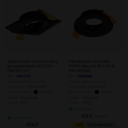
Осталось мало
Осталось мало
'Светильник InLondon HILL
'Светильник InLondon
встраиваемый, NC1874-
POINT черный, NC1761R-
FBK 001741
FBK 002666
Арт.:
G001741
Арт.:
G002666
Индекс цветопередачи:
Индекс цветопередачи:
Материал:
Алюминий
Материал:
Алюминий
Черный
Черный
Цвет изделия:
Цвет изделия:
Бренд:
DesignLed
Бренд:
DesignLed
Серия:
Hill
Серия:
POINT
В наличии
936
₽
1 300
₽
В наличии
874
- 28%
Экономия
₽
364
₽