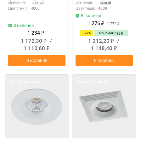
свечения:
свечения:
белый
белый
Цвет.темп:
4000
Цвет.темп:
4000
В наличии
1 276
₽
1 772
₽
В наличии
1 234
- 27%
Экономия
₽
496
₽
1 172,30
/
1 212,20
/
₽
₽
1 110,60
1 148,40
₽
₽
В корзину
В корзину
Осталось мало
Осталось мало