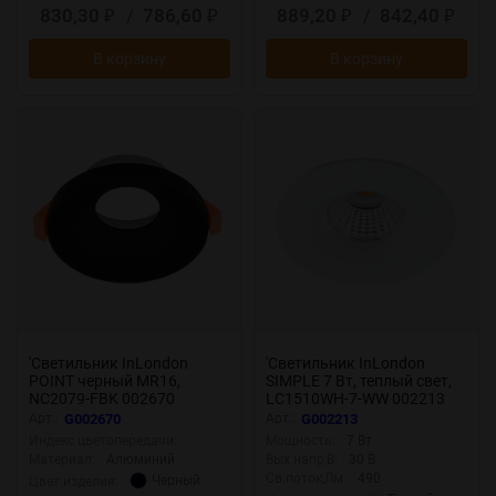
830,30
/
786,60
889,20
/
842,40
₽
₽
₽
₽
В корзину
В корзину
Осталось мало
Осталось мало
'Светильник InLondon
'Светильник InLondon
POINT черный MR16,
SIMPLE 7 Вт, теплый свет,
NC2079-FBK 002670
LC1510WH-7-WW 002213
Арт.:
G002670
Арт.:
G002213
Индекс цветопередачи:
Мощность:
7 Вт
Материал:
Алюминий
Вых.напр,В:
30 В
Св.поток,Лм:
490
Черный
Цвет изделия: