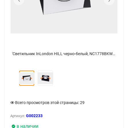
'Светильник InLondon HILL черно-белый, NC1778BKWH. Фото 2
'Светильник InLondon HILL черно-белый, NC1778BKWH - фото
Всего просмотров этой страницы:
29
G002233
Артикул:
в наличии