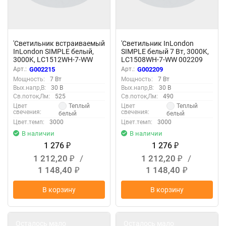
'Светильник встраиваемый
'Светильник InLondon
InLondon SIMPLE белый,
SIMPLE белый 7 Вт, 3000K,
3000K, LC1512WH-7-WW
LC1508WH-7-WW 002209
002215
Арт.:
G002215
Арт.:
G002209
Мощность:
7 Вт
Мощность:
7 Вт
Вых.напр,В:
30 В
Вых.напр,В:
30 В
Св.поток,Лм:
525
Св.поток,Лм:
490
Теплый
Теплый
Цвет
Цвет
свечения:
свечения:
белый
белый
Цвет.темп:
3000
Цвет.темп:
3000
В наличии
В наличии
1 276
1 276
₽
₽
1 212,20
/
1 212,20
/
₽
₽
1 148,40
1 148,40
₽
₽
В корзину
В корзину
Осталось мало
Осталось мало