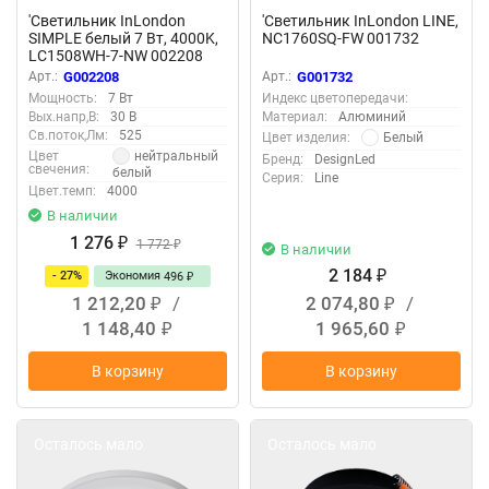
'Светильник InLondon
'Светильник InLondon LINE,
SIMPLE белый 7 Вт, 4000K,
NC1760SQ-FW 001732
LC1508WH-7-NW 002208
Арт.:
G002208
Арт.:
G001732
Мощность:
7 Вт
Индекс цветопередачи:
Вых.напр,В:
30 В
Материал:
Алюминий
Св.поток,Лм:
525
Белый
Цвет изделия:
нейтральный
Цвет
Бренд:
DesignLed
свечения:
белый
Серия:
Line
Цвет.темп:
4000
В наличии
1 276
₽
1 772
₽
В наличии
2 184
- 27%
Экономия
₽
496
₽
1 212,20
/
2 074,80
/
₽
₽
1 148,40
1 965,60
₽
₽
В корзину
В корзину
Осталось мало
Осталось мало