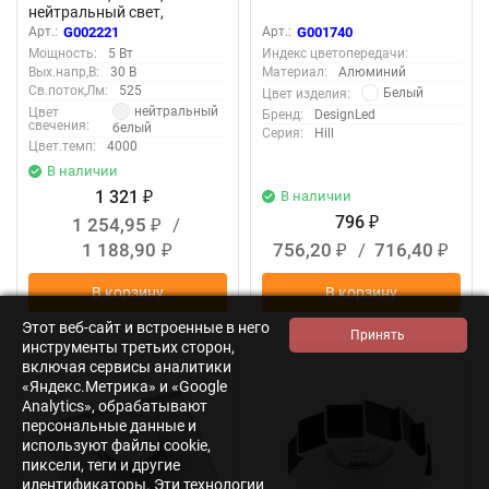
нейтральный свет,
LC2037WH-5-NW 002221
Арт.:
G002221
Арт.:
G001740
Мощность:
5 Вт
Индекс цветопередачи:
Вых.напр,В:
30 В
Материал:
Алюминий
Св.поток,Лм:
525
Белый
Цвет изделия:
нейтральный
Цвет
Бренд:
DesignLed
свечения:
белый
Серия:
Hill
Цвет.темп:
4000
В наличии
1 321
В наличии
₽
796
1 254,95
/
₽
₽
1 188,90
756,20
/
716,40
₽
₽
₽
В корзину
В корзину
Этот веб-сайт и встроенные в него
инструменты третьих сторон,
Осталось мало
Осталось мало
включая сервисы аналитики
«Яндекс.Метрика» и «Google
Analytics», обрабатывают
персональные данные и
используют файлы cookie,
пиксели, теги и другие
идентификаторы. Эти технологии