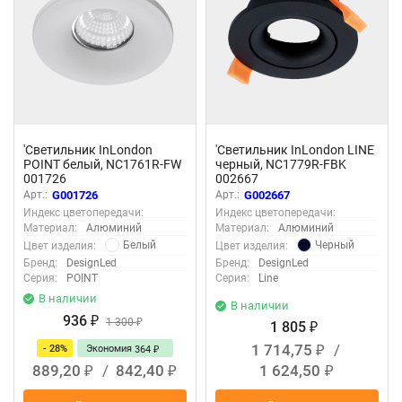
'Светильник InLondon
'Светильник InLondon LINE
POINT белый, NC1761R-FW
черный, NC1779R-FBK
001726
002667
Арт.:
G001726
Арт.:
G002667
Индекс цветопередачи:
Индекс цветопередачи:
Материал:
Алюминий
Материал:
Алюминий
Белый
Черный
Цвет изделия:
Цвет изделия:
Бренд:
DesignLed
Бренд:
DesignLed
Серия:
POINT
Серия:
Line
В наличии
В наличии
936
₽
1 300
₽
1 805
₽
1 714,75
/
- 28%
Экономия
364
₽
₽
889,20
/
842,40
1 624,50
₽
₽
₽