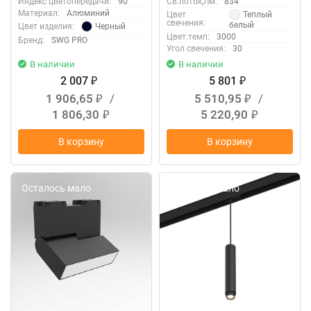
Индекс цветопередачи:
90
Св.поток,Лм:
834
Материал:
Алюминий
Теплый
Цвет
свечения:
белый
Черный
Цвет изделия:
Цвет.темп:
3000
Бренд:
SWG PRO
Угол свечения:
30
В наличии
В наличии
2 007
5 801
₽
₽
1 906,65
/
5 510,95
/
₽
₽
1 806,30
5 220,90
₽
₽
В корзину
В корзину
Осталось мало
Осталось мало