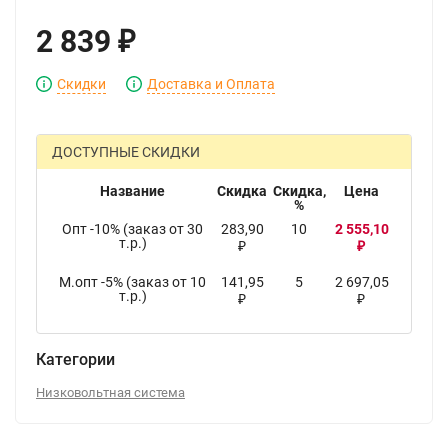
2 839
₽
Скидки
Доставка и Оплата
ДОСТУПНЫЕ СКИДКИ
Название
Скидка
Скидка,
Цена
%
Опт -10% (заказ от 30
283,90
10
2 555,10
т.р.)
₽
₽
М.опт -5% (заказ от 10
141,95
5
2 697,05
т.р.)
₽
₽
Категории
Низковольтная система