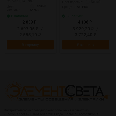
Св.поток,Лм:
397
Белый
Цвет изделия:
Теплый
Цвет
Бренд:
SWG PRO
свечения:
белый
В наличии
В наличии
2 839
4 136
₽
₽
2 697,05
/
3 929,20
/
₽
₽
2 555,10
3 722,40
₽
₽
В корзину
В корзину
Интернет-магазин светодиодного освещения и электрики
«Элемент света». Работаем с 2014 года. Большой ассортимент