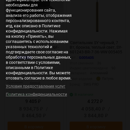
необходимы для
функционирования сайта,
анализа его работы, отображения
персонализированного контента,
итд, как описано в Политике
конфиденциальности. Нажимая
на кнопку «Принять», вы
соглашаетесь с использованием
'Светильник для трека SY
'Светильник SY черный, 7
указанных технологий и
черный, 20 Вт, SY-601256F-
Вт, бронза, теплый свет, SY-
подтверждаете свое согласие на
20-BL-NW 012934
601243-BR-7-36-WW 005405
обработку персональных данных,
Арт.:
G012934
Арт.:
G005405
в соответствии с условиями,
Мощность:
20 Вт
Угол свечения:
36
описанными в Политике
Напряжение:
24 — 24 В
Индекс цветопередачи:
90
конфиденциальности. Вы можете
Св.поток,Лм:
1160
Материал:
Алюминий
отозвать согласие в любое время.
нейтральный
Латунь
Цвет
Цвет изделия:
свечения:
белый
Бренд:
SWG PRO
Условия предоставления услуг
Цвет.темп:
4000
Политика конфиденциальности
В наличии
В наличии
9 405
4 272
₽
₽
8 934,75
/
4 058,40
/
₽
₽
8 464,50
3 844,80
₽
₽
В корзину
В корзину