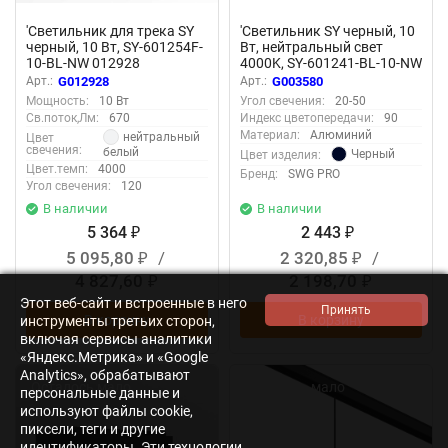
'Светильник для трека SY
'Светильник SY черный, 10
черный, 10 Вт, SY-601254F-
Вт, нейтральный свет
10-BL-NW 012928
4000K, SY-601241-BL-10-NW
003580
Арт.:
G012928
Арт.:
G003580
Мощность:
10 Вт
Угол свечения:
20-50
Св.поток,Лм:
670
Индекс цветопередачи:
90
Материал:
Алюминий
нейтральный
Цвет
свечения:
белый
Черный
Цвет изделия:
Цвет.темп:
4000
Бренд:
SWG PRO
Угол свечения:
120
В наличии
В наличии
5 364
2 443
₽
₽
5 095,80
/
2 320,85
/
₽
₽
4 827,60
2 198,70
₽
₽
Этот веб-сайт и встроенные в него
В корзину
В корзину
инструменты третьих сторон,
включая сервисы аналитики
«Яндекс.Метрика» и «Google
Analytics», обрабатывают
Осталось мало
Осталось мало
персональные данные и
используют файлы cookie,
пиксели, теги и другие
идентификаторы. Эти технологии