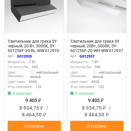
'Светильник для трека SY
'Светильник для трека SY
черный, 20 Вт, 3000К, SY-
черный, 20Вт, 3000К, SY-
601256F-20-BL-WW 012935
601256F-20-WH-WW 012937
Арт.:
G012935
Арт.:
G012937
Мощность:
7 Вт
Мощность:
7 Вт
Св.поток,Лм:
560
Св.поток,Лм:
560
нейтральный
нейтральный
Цвет
Цвет
свечения:
свечения:
белый
белый
Цвет.темп:
4000
Цвет.темп:
4000
Угол свечения:
120
Угол свечения:
120
В наличии
В наличии
9 405
9 405
₽
₽
8 934,75
/
8 934,75
/
₽
₽
8 464,50
8 464,50
₽
₽
В корзину
В корзину