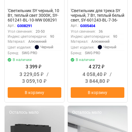
'Светильник SY черный, 10
'Светильник для трека SY
Вт, теплый свет 3000K, SY-
черный, 7 Вт, теплый белый
601241-BL-10-WW 008291
свет, SY-601243-BL-7-36-
WW 005404
Арт.:
G008291
Арт.:
G005404
Угол свечения:
20-50
Угол свечения:
36
Индекс цветопередачи:
90
Индекс цветопередачи:
90
Материал:
Алюминий
Материал:
Алюминий
Черный
Черный
Цвет изделия:
Цвет изделия:
Бренд:
SWG PRO
Бренд:
SWG PRO
В наличии
В наличии
3 399
4 272
₽
₽
3 229,05
/
4 058,40
/
₽
₽
3 059,10
3 844,80
₽
₽
В корзину
В корзину
Осталось мало
Осталось мало