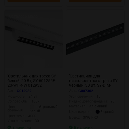
Осталось мало
'Светильник для трека SY
'Светильник для
белый, 20 Вт, SY-601255F-
низковольтного трека SY
20-WH-NW 012932
черный, 30 Вт, SY-DIM-
601225-BL-30-NW 007362
Арт.:
G012932
Арт.:
G007362
Мощность:
24 Вт
Угол свечения:
15
Св.поток,Лм:
1657
Индекс цветопередачи:
90
Материал:
Алюминий
нейтральный
Цвет
свечения:
белый
Черный
Цвет изделия:
Цвет.темп:
4000
Бренд:
SWG PRO
Угол свечения:
30
В наличии
В наличии