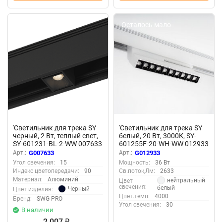
Осталось мало
Осталось мало
'Светильник для трека SY
'Светильник для трека SY
черный, 2 Вт, теплый свет,
белый, 20 Вт, 3000К, SY-
SY-601231-BL-2-WW 007633
601255F-20-WH-WW 012933
Арт.:
G007633
Арт.:
G012933
Угол свечения:
15
Мощность:
36 Вт
Индекс цветопередачи:
90
Св.поток,Лм:
2633
Материал:
Алюминий
нейтральный
Цвет
свечения:
белый
Черный
Цвет изделия:
Цвет.темп:
4000
Бренд:
SWG PRO
Угол свечения:
30
В наличии
2 007
₽