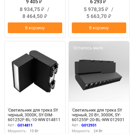
9 405
6 293
₽
₽
8 934,75
/
5 978,35
/
₽
₽
8 464,50
5 663,70
₽
₽
В корзину
В корзину
Осталось мало
Осталось мало
'Светильник для трека SY
'Светильник для трека SY
черный, 3000K, SY-DIM-
черный, 20 Вт, 3000К, SY-
601252F-BL-10-WW 014811
601255F-20-BL-WW 012931
Арт.:
G014811
Арт.:
G012931
Мощность:
10 Вт
Мощность:
24 Вт