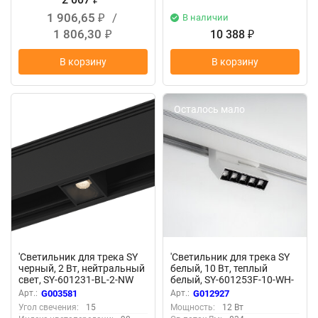
1 906,65
/
В наличии
₽
1 806,30
10 388
₽
₽
В корзину
В корзину
Осталось мало
Осталось мало
'Светильник для трека SY
'Светильник для трека SY
черный, 2 Вт, нейтральный
белый, 10 Вт, теплый
свет, SY-601231-BL-2-NW
белый, SY-601253F-10-WH-
003581
WW 012927
Арт.:
G003581
Арт.:
G012927
Угол свечения:
15
Мощность:
12 Вт