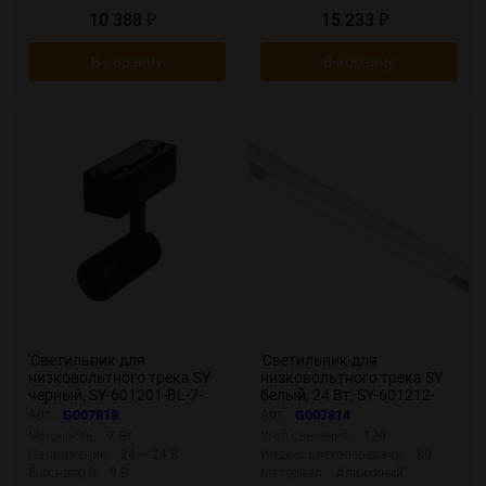
10 388
15 233
₽
₽
В корзину
В корзину
'Светильник для
'Светильник для
низковольтного трека SY
низковольтного трека SY
черный, SY-601201-BL-7-
белый, 24 Вт, SY-601212-
WW 007818
WH-24-NW 007814
Арт.:
G007818
Арт.:
G007814
Мощность:
7 Вт
Угол свечения:
120
Напряжение:
24 — 24 В
Индекс цветопередачи:
80
Вых.напр,В:
9 В
Материал:
Алюминий