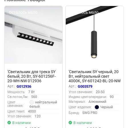
Осталось мало
Осталось мало
'Светильник для трека SY
'Светильник SY черный, 20
белый, 20 Вт, SY-601256F-
Вт, нейтральный свет
20-WH-NW 012936
4000K, SY-601242-BL-20-NW
003579
Арт.:
G012936
Арт.:
G003579
Мощность:
7 Вт
Угол свечения:
20-50
Св.поток,Лм:
560
Индекс цветопередачи:
90
Материал:
Алюминий
нейтральный
Цвет
свечения:
белый
Черный
Цвет изделия:
Цвет.темп:
4000
Бренд:
SWG PRO
Угол свечения:
120
В наличии
В наличии