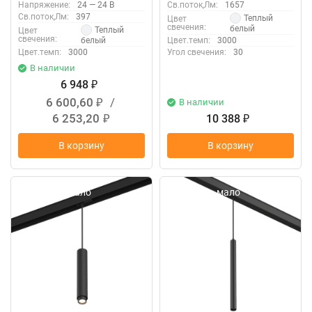
Напряжение:
24 — 24 В
Св.поток,Лм:
1657
Св.поток,Лм:
397
Теплый
Цвет
свечения:
белый
Теплый
Цвет
свечения:
белый
Цвет.темп:
3000
Цвет.темп:
3000
Угол свечения:
30
В наличии
6 948
₽
6 600,60
/
В наличии
₽
6 253,20
10 388
₽
₽
В корзину
В корзину
Осталось мало
Осталось мало