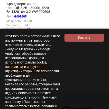
'Бра декоративное ,
Черный, 3,2Вт, 3000K, IP20,
FA-442016A-3.2-WW 009605
Арт.:
G009605
Мощность:
3.2 Вт
Вых.напр,В:
24 В
Св.поток,Лм:
47
Теплый
Цвет
Этот веб-сайт и встроенные в него
свечения:
белый
инструменты третьих сторон,
Цвет.темп:
3000
включая сервисы аналитики
В наличии
«Яндекс.Метрика» и «Google
8 500
Analytics», обрабатывают
₽
персональные данные и
8 075
/
7 650
₽
₽
используют файлы cookie,
пиксели, теги и другие
В корзину
идентификаторы. Эти технологии
необходимы для
функционирования сайта,
анализа его работы, отображения
персонализированного контента,
итд, как описано в Политике
конфиденциальности. Нажимая
на кнопку «Принять», вы
соглашаетесь с использованием