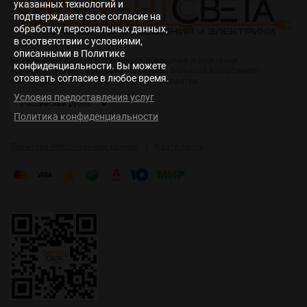
указанных технологий и
подтверждаете свое согласие на
обработку персональных данных,
в соответствии с условиями,
описанными в Политике
Интернет-магазин светодиодного освещения и электрики
конфиденциальности. Вы можете
«Элемент света». Работаем с 2014 года. Большой ассортимент
отозвать согласие в любое время.
светодиодной продукции и электрики, гарантии.
Условия предоставления услуг
Политика конфиденциальности
|
Политика персональных данных
Карта сайта