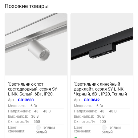
Похожие товары
'Светильник-спот
'Светильник линейный
светодиодный, серия SY-
дарклайт, серия SY-LINK,
LINK, Белый, 6Вт, IP20,
Черный, 6Вт, IP20, Теплый
Теплый белый (3000К), SY-
белый (3000К), SY-LINK-
Арт.:
G013680
Арт.:
G013642
LINK-SP-WH-6-WW 013680
110-BL-6-WW 013642
Мощность:
6 Вт
Мощность:
6 Вт
Напряжение:
48 — 48 В
Напряжение:
48 — 48 В
Вых.напр,В:
36 В
Вых.напр,В:
36 В
Св.поток,Лм:
550
Св.поток,Лм:
500
Теплый
Теплый
Цвет
Цвет
свечения:
свечения:
белый
белый