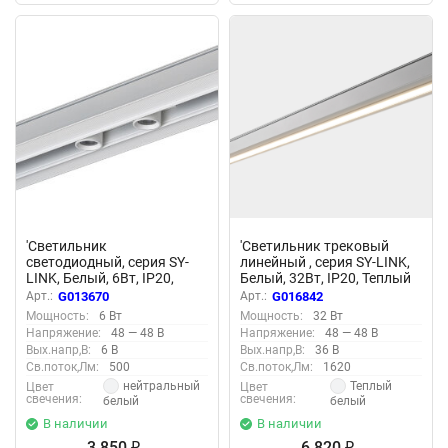
Осталось мало
'Светильник
'Светильник трековый
светодиодный, серия SY-
линейный , серия SY-LINK,
LINK, Белый, 6Вт, IP20,
Белый, 32Вт, IP20, Теплый
Нейтральный белый
белый (3000К) , SY-LINK-
Арт.:
G013670
Арт.:
G016842
(4000К), SY-LINK-CE-WH-6-
900-WH-32-WW 016842
Мощность:
6 Вт
Мощность:
32 Вт
NW 013670
Напряжение:
48 — 48 В
Напряжение:
48 — 48 В
Вых.напр,В:
6 В
Вых.напр,В:
36 В
Св.поток,Лм:
500
Св.поток,Лм:
1620
нейтральный
Теплый
Цвет
Цвет
свечения:
свечения:
белый
белый
В наличии
В наличии
3 850
6 820
₽
₽