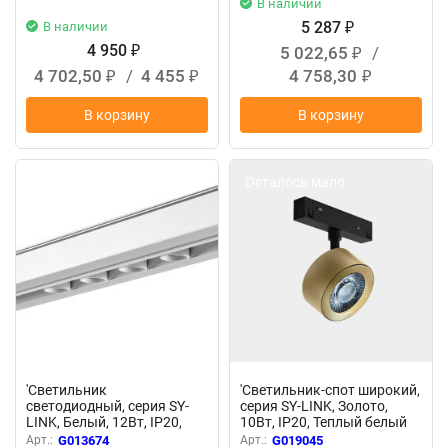
В наличии
5 287
В наличии
₽
4 950
5 022,65
/
₽
₽
4 702,50
/
4 455
4 758,30
₽
₽
₽
В корзину
В корзину
Осталось мало
Осталось мало
'Светильник
'Светильник-спот широкий,
светодиодный, серия SY-
серия SY-LINK, Золото,
LINK, Белый, 12Вт, IP20,
10Вт, IP20, Теплый белый
Нейтральный белый
(3000К), SY-LINK-FTS-GD-
Арт.:
G013674
Арт.:
G019045