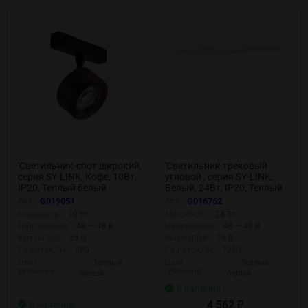
Осталось мало
'Светильник-спот широкий,
'Светильник трековый
серия SY-LINK, Кофе, 10Вт,
угловой , серия SY-LINK,
IP20, Теплый белый
Белый, 24Вт, IP20, Теплый
(3000К), SY-LINK-FTS-CF-10-
белый (3000К), SY-LINK-AN-
Арт.:
G019051
Арт.:
G016762
WW 019051
WH-24-WW 016762
Мощность:
10 Вт
Мощность:
24 Вт
Напряжение:
48 — 48 В
Напряжение:
48 — 48 В
Вых.напр,В:
36 В
Вых.напр,В:
36 В
Св.поток,Лм:
880
Св.поток,Лм:
1290
Теплый
Теплый
Цвет
Цвет
свечения:
свечения:
белый
белый
В наличии
4 562
В наличии
₽