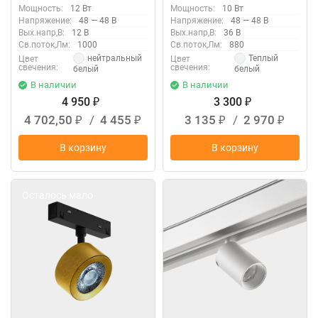
(4000К), SY-LINK-CE-WH-12-
10-WW 019045
Мощность:
12 Вт
Мощность:
10 Вт
NW 013674
Напряжение:
48 — 48 В
Напряжение:
48 — 48 В
Вых.напр,В:
12 В
Вых.напр,В:
36 В
Св.поток,Лм:
1000
Св.поток,Лм:
880
нейтральный
Теплый
Цвет
Цвет
свечения:
свечения:
белый
белый
В наличии
В наличии
4 950
3 300
₽
₽
4 702,50
/
4 455
3 135
/
2 970
₽
₽
₽
₽
В корзину
В корзину
Осталось мало