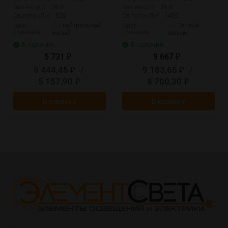
Вых.напр,В:
36 В
Вых.напр,В:
36 В
Св.поток,Лм:
820
Св.поток,Лм:
1450
нейтральный
Теплый
Цвет
Цвет
свечения:
свечения:
белый
белый
В наличии
В наличии
5 731
9 667
₽
₽
5 444,45
/
9 183,65
/
₽
₽
5 157,90
8 700,30
₽
₽
В корзину
В корзину