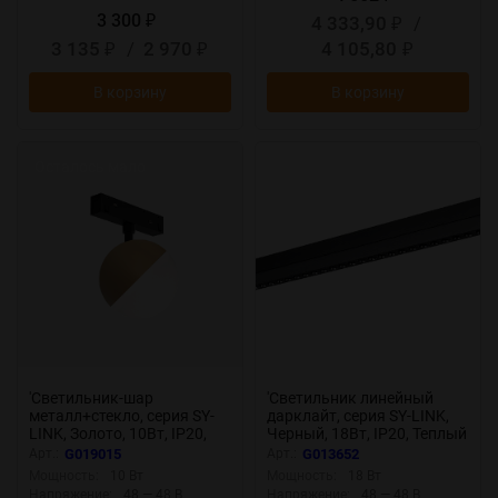
3 300
4 333,90
/
₽
₽
3 135
/
2 970
4 105,80
₽
₽
₽
В корзину
В корзину
Осталось мало
'Светильник-шар
'Светильник линейный
металл+стекло, серия SY-
дарклайт, серия SY-LINK,
LINK, Золото, 10Вт, IP20,
Черный, 18Вт, IP20, Теплый
Теплый белый (3000К), SY-
белый (3000К), SY-LINK-
Арт.:
G019015
Арт.:
G013652
LINK-SFGD-10-WW 019015
435-BL-18-WW 013652
Мощность:
10 Вт
Мощность:
18 Вт
Напряжение:
48 — 48 В
Напряжение:
48 — 48 В