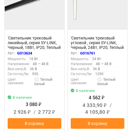
'Светильник трековый
'Светильник трековый
линейный, серия SY-LINK,
угловой , серия SY-LINK,
Черный, 18Вт, IP20, Теплый
Черный, 24Вт, IP20, Теплый
белый (3000К), SY-LINK-
белый (3000К), SY-LINK-AN-
Арт.:
G013634
Арт.:
G016761
900-BL-18-WW 013634
BL-24-WW 016761
Мощность:
18 Вт
Мощность:
24 Вт
Напряжение:
48 — 48 В
Напряжение:
48 — 48 В
Вых.напр,В:
36 В
Вых.напр,В:
36 В
Св.поток,Лм:
950
Св.поток,Лм:
1290
Теплый
Теплый
Цвет
Цвет
свечения:
свечения:
белый
белый
В наличии
4 562
В наличии
₽
3 080
4 333,90
/
₽
₽
2 926
/
2 772
4 105,80
₽
₽
₽
В корзину
В корзину