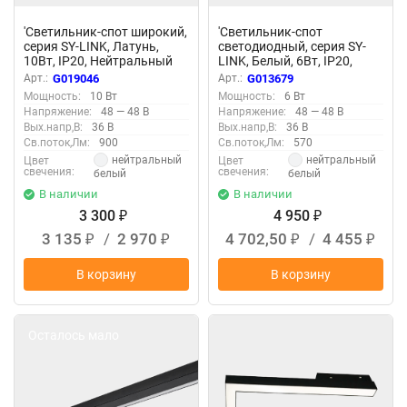
'Светильник-спот широкий,
'Светильник-спот
серия SY-LINK, Латунь,
светодиодный, серия SY-
10Вт, IP20, Нейтральный
LINK, Белый, 6Вт, IP20,
белый (4000К), SY-LINK-
Нейтральный белый
Арт.:
G019046
Арт.:
G013679
FTS-BR-10-NW 019046
(4000К), SY-LINK-SP-WH-6-
Мощность:
10 Вт
Мощность:
6 Вт
NW 013679
Напряжение:
48 — 48 В
Напряжение:
48 — 48 В
Вых.напр,В:
36 В
Вых.напр,В:
36 В
Св.поток,Лм:
900
Св.поток,Лм:
570
нейтральный
нейтральный
Цвет
Цвет
свечения:
свечения:
белый
белый
В наличии
В наличии
3 300
4 950
₽
₽
3 135
/
2 970
4 702,50
/
4 455
₽
₽
₽
₽
В корзину
В корзину
Осталось мало