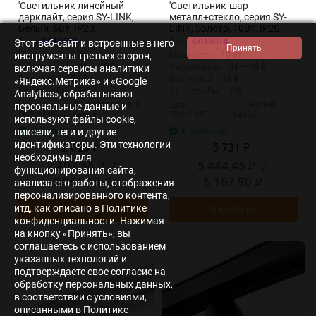
'Светильник линейный
'Светильник-шар
дарклайт, серия SY-LINK,
металл+стекло, серия SY-
Белый, 6Вт, IP20,
LINK, Золото, 10Вт, IP20,
Нейтральный белый
Нейтральный белый
Арт.:
G013643
Арт.:
G019014
Этот веб-сайт и встроенные в него
(4000К), SY-LINK-110-WH-6-
(4000К), SY-LINK-SFGD-10-
инструменты третьих сторон,
Мощность:
6 Вт
Мощность:
10 Вт
NW 013643
NW 019014
Напряжение:
48 — 48 В
Напряжение:
48 — 48 В
включая сервисы аналитики
Вых.напр,В:
36 В
Вых.напр,В:
36 В
«Яндекс.Метрика» и «Google
Св.поток,Лм:
540
Св.поток,Лм:
840
Analytics», обрабатывают
нейтральный
Теплый
Цвет
Цвет
персональные данные и
свечения:
свечения:
белый
белый
используют файлы cookie,
В наличии
В наличии
пиксели, теги и другие
идентификаторы. Эти технологии
2 629
5 731
₽
₽
необходимы для
2 497,55
/
5 444,45
/
₽
₽
функционирования сайта,
2 366,10
5 157,90
анализа его работы, отображения
₽
₽
персонализированного контента,
итд, как описано в Политике
В корзину
В корзину
конфиденциальности. Нажимая
на кнопку «Принять», вы
соглашаетесь с использованием
указанных технологий и
подтверждаете свое согласие на
обработку персональных данных,
в соответствии с условиями,
описанными в Политике