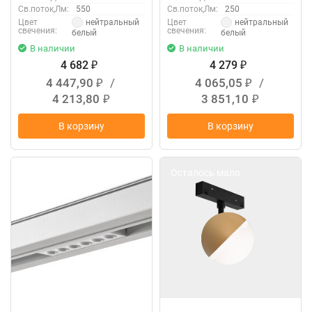
Св.поток,Лм:
550
Св.поток,Лм:
250
нейтральный
нейтральный
Цвет
Цвет
свечения:
свечения:
белый
белый
В наличии
В наличии
4 682
4 279
₽
₽
4 447,90
/
4 065,05
/
₽
₽
4 213,80
3 851,10
₽
₽
В корзину
В корзину
Осталось мало