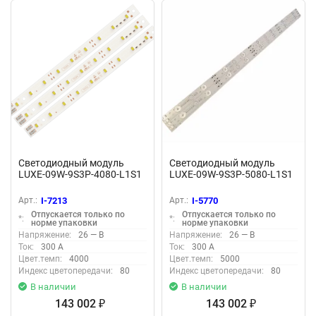
Светодиодный модуль
Светодиодный модуль
LUXE-09W-9S3P-4080-L1S1
LUXE-09W-9S3P-5080-L1S1
Арт.:
I-7213
Арт.:
I-5770
Отпускается только по
Отпускается только по
*:
*:
норме упаковки
норме упаковки
Напряжение:
26 — В
Напряжение:
26 — В
Ток:
300 А
Ток:
300 А
Цвет.темп:
4000
Цвет.темп:
5000
Индекс цветопередачи:
80
Индекс цветопередачи:
80
В наличии
В наличии
143 002
143 002
₽
₽