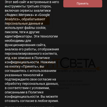
Индекс цветопередачи:
80
Этот веб-сайт и встроенные в него
В наличии
инструменты третьих сторон,
включая сервисы аналитики
136 980
₽
«Яндекс.Метрика» и «Google
Analytics», обрабатывают
В корзину
персональные данные и
используют файлы cookie,
пиксели, теги и другие
идентификаторы. Эти технологии
необходимы для
функционирования сайта,
анализа его работы, отображения
персонализированного контента,
итд, как описано в Политике
конфиденциальности. Нажимая
на кнопку «Принять», вы
соглашаетесь с использованием
указанных технологий и
подтверждаете свое согласие на
Интернет-магазин светодиодного освещения и электрики
обработку персональных данных,
«Элемент света». Работаем с 2014 года. Большой ассортимент
в соответствии с условиями,
светодиодной продукции и электрики, гарантии.
описанными в Политике
конфиденциальности. Вы можете
отозвать согласие в любое время.