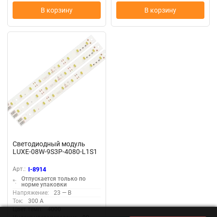
В корзину
В корзину
Светодиодный модуль
LUXE-08W-9S3P-4080-L1S1
Арт.:
I-8914
Отпускается только по
*:
норме упаковки
Напряжение:
23 — В
Ток:
300 А
Цвет.темп:
4000