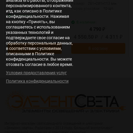
анализа его работы, отображения
Размер:
280×150×45 мм.
Размер:
281×281×113 мм.
персонализированного контента,
Норма упаковки:
10 шт.
Норма упаковки:
10 шт.
итд, как описано в Политике
В наличии
конфиденциальности. Нажимая
на кнопку «Принять», вы
5 973
В наличии
₽
соглашаетесь с использованием
4 790
5 674,35
/
₽
₽
указанных технологий и
5 375,70
4 550,50
/
4 311
₽
₽
₽
подтверждаете свое согласие на
обработку персональных данных,
в соответствии с условиями,
В корзину
В корзину
описанными в Политике
конфиденциальности. Вы можете
отозвать согласие в любое время.
Условия предоставления услуг
Политика конфиденциальности
Интернет-магазин светодиодного освещения и электрики
«Элемент света». Работаем с 2014 года. Большой ассортимент
светодиодной продукции и электрики, гарантии.