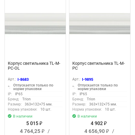
Корпус светильника TL-M-
Корпус светильника TL-M-
PC-OL
PC
Арт.:
I-8683
Арт.:
I-9895
Отпускается только по
Отпускается только по
*:
*:
норме упаковки
норме упаковки
IP:
IP65
IP:
IP65
Бренд:
Trion
Бренд:
Trion
Размер:
363×132×75 мм.
Размер:
363×132×75 мм.
Норма упаковки:
10 шт.
Норма упаковки:
10 шт.
В наличии
В наличии
5 015
4 902
₽
₽
4 764,25
/
4 656,90
/
₽
₽