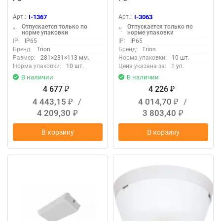
Арт.:
I-1367
Арт.:
I-3063
Отпускается только по
Отпускается только по
*:
*:
норме упаковки
норме упаковки
IP:
IP65
IP:
IP65
Бренд:
Trion
Бренд:
Trion
Размер:
281×281×113 мм.
Норма упаковки:
10 шт.
Норма упаковки:
10 шт.
Цена указана за:
1 уп.
В наличии
В наличии
4 677
4 226
₽
₽
4 443,15
/
4 014,70
/
₽
₽
4 209,30
3 803,40
₽
₽
В корзину
В корзину