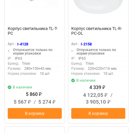
Корпус светильника TL-T-
Корпус светильника TL-R-
PC
PC-OL
Арт.:
I-4128
Арт.:
I-2158
Отпускается только по
Отпускается только по
*:
*:
норме упаковки
норме упаковки
IP:
IP65
IP:
IP65
Бренд:
Trion
Бренд:
Trion
Размер:
280×150×45 мм.
Размер:
220×220×116 мм.
Норма упаковки:
10 шт.
Норма упаковки:
10 шт.
В наличии
4 339
В наличии
₽
5 860
4 122,05
/
₽
₽
5 567
/
5 274
3 905,10
₽
₽
₽
В корзину
В корзину