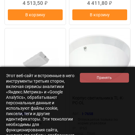
4 513,50
4 411,80
₽
₽
В корзину
В корзину
Этот веб-сайт и встроенные в него
инструменты третьих сторон,
включая сервисы аналитики
«Яндекс.Метрика» и «Google
Analytics», обрабатывают
Корпус светильника TL-T-
Корпус светильника TL-K-
персональные данные и
PC-OL
PC-OL
используют файлы cookie,
пиксели, теги и другие
Арт.:
I-6597
Арт.:
I-7658
идентификаторы. Эти технологии
Отпускается только по
Отпускается только по
*:
*:
норме упаковки
норме упаковки
необходимы для
IP:
IP65
IP:
IP65
функционирования сайта,
Бренд:
Trion
Бренд:
Trion