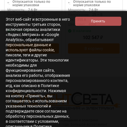
Отпускается только по
Отпускается только по
*:
*:
норме упаковки
норме упаковки
Мощность:
7.6 Вт
Мощность:
7.6 Вт
Напряжение:
25 — В
Напряжение:
25 — В
Этот веб-сайт и встроенные в него
Ток:
300 А
Ток:
300 А
инструменты третьих сторон,
Цвет.темп:
3000
Цвет.темп:
4000
включая сервисы аналитики
В наличии
В наличии
«Яндекс.Метрика» и «Google
102 547
102 547
₽
₽
Analytics», обрабатывают
персональные данные и
В корзину
В корзину
используют файлы cookie,
пиксели, теги и другие
идентификаторы. Эти технологии
необходимы для
функционирования сайта,
анализа его работы, отображения
персонализированного контента,
итд, как описано в Политике
конфиденциальности. Нажимая
на кнопку «Принять», вы
соглашаетесь с использованием
указанных технологий и
подтверждаете свое согласие на
обработку персональных данных,
Интернет-магазин светодиодного освещения и электрики
в соответствии с условиями,
«Элемент света». Работаем с 2014 года. Большой ассортимент
описанными в Политике