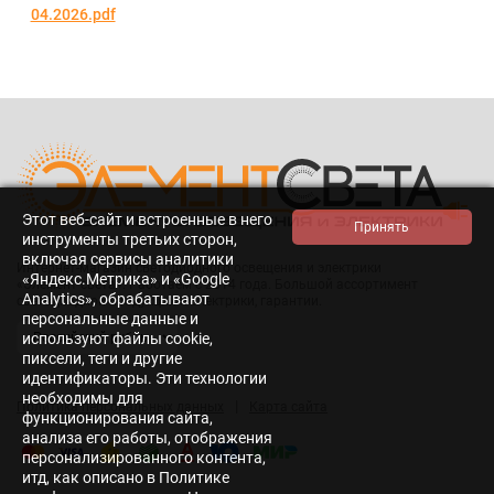
04.2026.pdf
Этот веб-сайт и встроенные в него
инструменты третьих сторон,
включая сервисы аналитики
Интернет-магазин светодиодного освещения и электрики
«Яндекс.Метрика» и «Google
«Элемент света». Работаем с 2014 года. Большой ассортимент
Analytics», обрабатывают
светодиодной продукции и электрики, гарантии.
персональные данные и
используют файлы cookie,
пиксели, теги и другие
идентификаторы. Эти технологии
необходимы для
|
Политика персональных данных
Карта сайта
функционирования сайта,
анализа его работы, отображения
персонализированного контента,
итд, как описано в Политике