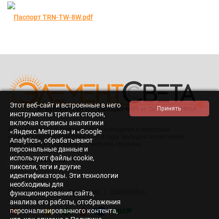
Паспорт TRN-TW-8W.pdf
Этот веб-сайт и встроенные в него
инструменты третьих сторон,
включая сервисы аналитики
Интернет-магазин светодиодного освещения и электрики
«Яндекс.Метрика» и «Google
«Элемент света». Работаем с 2014 года. Большой ассортимент
Analytics», обрабатывают
светодиодной продукции и электрики, гарантии.
персональные данные и
используют файлы cookie,
пиксели, теги и другие
идентификаторы. Эти технологии
необходимы для
|
Политика персональных данных
Карта сайта
функционирования сайта,
анализа его работы, отображения
персонализированного контента,