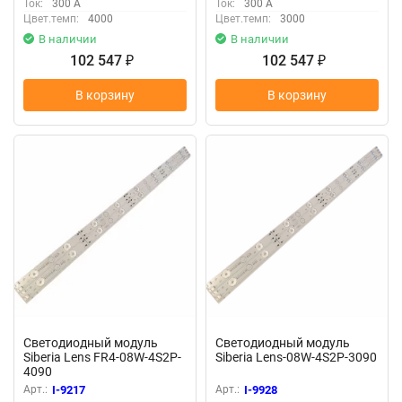
Ток:
300 А
Ток:
300 А
Цвет.темп:
4000
Цвет.темп:
3000
В наличии
В наличии
102 547
102 547
₽
₽
В корзину
В корзину
Светодиодный модуль
Светодиодный модуль
Siberia Lens FR4-08W-4S2P-
Siberia Lens-08W-4S2P-3090
4090
Арт.:
I-9217
Арт.:
I-9928