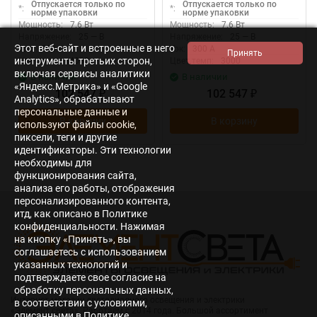
Отпускается только по
Отпускается только по
*:
*:
норме упаковки
норме упаковки
Мощность:
7.6 Вт
Мощность:
7.6 Вт
Напряжение:
25 — В
Напряжение:
25 — В
Этот веб-сайт и встроенные в него
Ток:
300 А
Ток:
300 А
инструменты третьих сторон,
Цвет.темп:
4000
Цвет.темп:
3000
включая сервисы аналитики
В наличии
В наличии
«Яндекс.Метрика» и «Google
102 547
102 547
₽
₽
Analytics», обрабатывают
персональные данные и
В корзину
В корзину
используют файлы cookie,
пиксели, теги и другие
идентификаторы. Эти технологии
необходимы для
функционирования сайта,
анализа его работы, отображения
персонализированного контента,
итд, как описано в Политике
конфиденциальности. Нажимая
на кнопку «Принять», вы
соглашаетесь с использованием
указанных технологий и
подтверждаете свое согласие на
обработку персональных данных,
Интернет-магазин светодиодного освещения и электрики
в соответствии с условиями,
«Элемент света». Работаем с 2014 года. Большой ассортимент
описанными в Политике