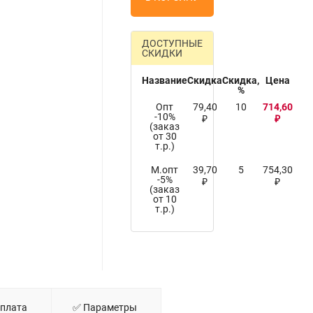
ДОСТУПНЫЕ
СКИДКИ
Название
Скидка
Скидка,
Цена
%
Опт
79,40
10
714,60
-10%
₽
₽
(заказ
от 30
т.р.)
М.опт
39,70
5
754,30
-5%
₽
₽
(заказ
от 10
т.р.)
Оплата
✅ Параметры