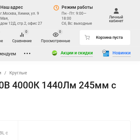
Наш адрес
Режим работы
г.Москва, Химки, ул. 9
Пн - Пт: 9:00—
Личный
Мая,
18:00
кабинет
дом 12Д, стр.2, офис 27
Сб, Вс: выходные
0
0
Корзина пуста
ое
Сравнение
Просмотренные
Акции и скидки
Новинки
мендуем
и
/
Круглые
30В 4000К 1440Лм 245мм с
BL с