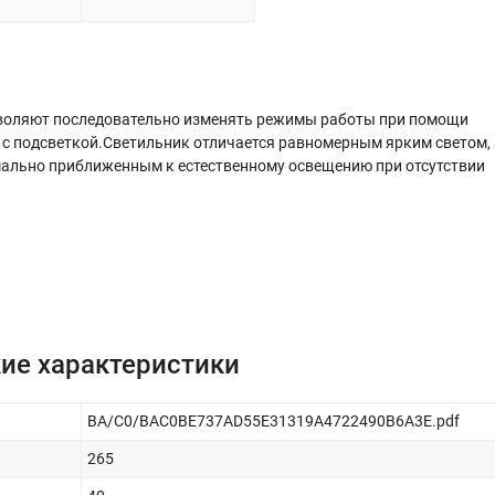
зволяют последовательно изменять режимы работы при помощи
е с подсветкой.Светильник отличается равномерным ярким светом, 
мально приближенным к естественному освещению при отсутствии
ие характеристики
BA/C0/BAC0BE737AD55E31319A4722490B6A3E.pdf
265