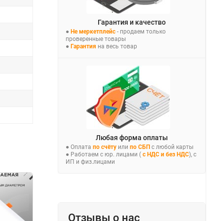
Гарантия и качество
●
Не меркетплейс
- продаем только
проверенные товары
●
Гарантия
на весь товар
Любая форма оплаты
● Оплата
по счёту
или
по СБП
с любой карты
● Работаем с юр. лицами (
с НДС и без НДС
), с
ИП и физ.лицами
Отзывы о нас