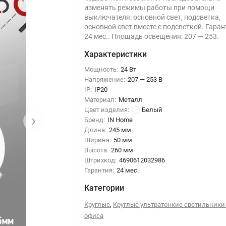
изменять режимы работы при помощи
выключателя: основной свет, подсветка,
основной свет вместе с подсветкой. Гаран
24 мес.. Площадь освещения: 207 — 253.
Характеристики
Мощность:
24 Вт
Напряжение:
207 — 253 В
IP:
IP20
Материал:
Металл
Цвет изделия:
Белый
›
Бренд:
IN Home
Длина:
245 мм
Ширина:
50 мм
Высота:
260 мм
Штрихкод:
4690612032986
Гарантия:
24 мес.
Категории
,
Круглые
Круглые ультратонкие светильники
офиса