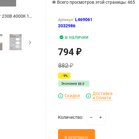
Всего просмотров этой страницы:
465
Панель светодиодная встраиваемая круглая RLP-BL 24Вт 230В 4000К 1440Лм 245мм с подсветкой белая IP20 IN HOME - Фото
L469061
Артикул:
2032986
в наличии
›
794
₽
882
₽
- 9%
Экономия
88
₽
Доставка
Скидки
и Оплата
Количество:
В КОРЗИНУ