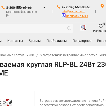
+7 (926) 669-80-69
8-800-550-69-66
info@elementsv.ru
Бесплатный звонок по
РФ
написать в MAX
0
Избранн
ы
Контакты
Бренды
Прайс-листы
Популярное
Реко
иваемые светильники
/
Ультратонкие встраиваемые светильник
ваемая круглая RLP-BL 24Вт 2
OME
Встраиваемые светодиодные панели RLP-
подсветкой позволяют последовательно