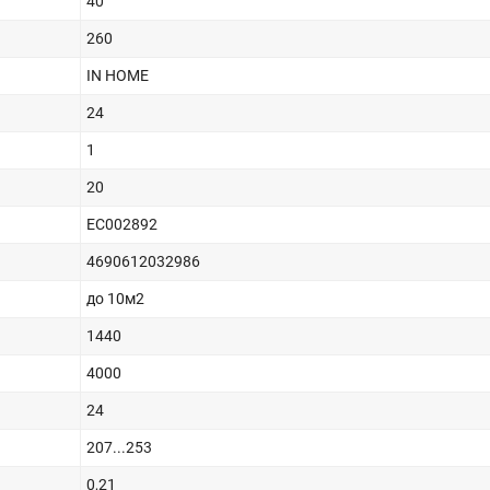
40
260
IN HOME
24
1
20
EC002892
4690612032986
до 10м2
1440
4000
24
207...253
0,21