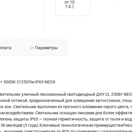
от 10
т.р.)
Оплата
✅ Параметры
т 5000К 31250Лм IP65 NEOX
льник уличный линзованный светодиодный ДКУ-2L 250Вт NEOX
нной оптикой, предназначенный для освещения автостоянок, площ
х зон. Светильник выполнен из прочного алюминия серого цвета, 
ым воздействиям. Светильник оснащен линзами для более эффект
тепень защиты IP65 — полная герметичность, защита от пыли и во
я: 36 месяцев (3 года).Ключевые технологические преимуществаРек
, экономия электроэнергии до 80% по сравнению с газоразрядны