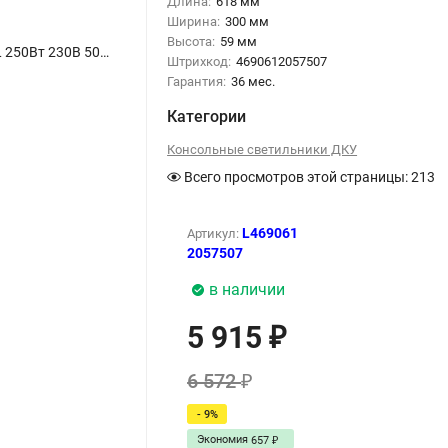
Длина:
618 мм
Ширина:
300 мм
Высота:
59 мм
Светильник уличный линзованный светодиодный ДКУ-2L 250Вт 230В 5000К 30000Лм 120лм/Вт 48-70мм IP65 NEOX - Фото
Штрихкод:
4690612057507
Гарантия:
36 мес.
Категории
Консольные светильники ДКУ
Всего просмотров этой страницы:
213
L469061
Артикул:
2057507
в наличии
5 915
₽
6 572
₽
- 9%
Экономия
657
₽