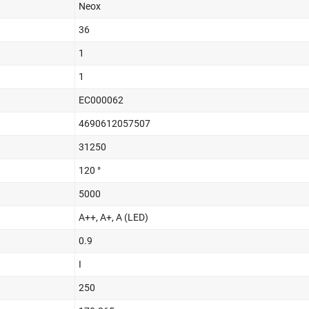
Neox
36
1
1
EC000062
4690612057507
31250
120 °
5000
A++, A+, A (LED)
0.9
I
250