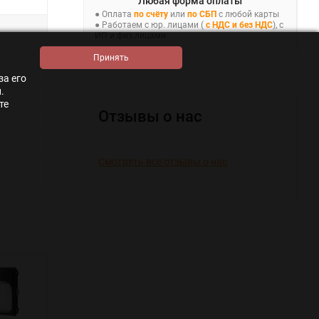
Любая форма оплаты
● Оплата
по счёту
или
по СБП
с любой карты
● Работаем с юр. лицами (
с НДС и без НДС
), с
ИП и физ.лицами
за его
.
те
Отзывы о нас
Смотреть все отзывы о нас