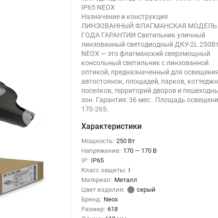
IP65 NEOX
Назначение и конструкция
ЛИНЗОВАННЫЙ ФЛАГМАНСКАЯ МОДЕЛЬ
ГОДА ГАРАНТИИ Светильник уличный
линзованный светодиодный ДКУ-2L 250В
NEOX — это флагманский сверхмощный
консольный светильник с линзованной
оптикой, предназначенный для освещени
автостоянок, площадей, парков, коттедж
поселков, территорий дворов и пешеходн
зон. Гарантия: 36 мес.. Площадь освещени
170-265.
›
Характеристики
Мощность:
250 Вт
Напряжение:
170 — 170 В
IP:
IP65
Класс защиты:
I
Материал:
Металл
Цвет изделия:
серый
Бренд:
Neox
Размер:
618