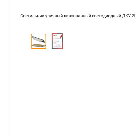
Светильник уличный линзованный светодиодный ДКУ-2L 250Вт 230В 5000К 30000Лм 120лм/Вт 48-70мм IP65 NEOX - Фото 2