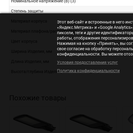
Номинальное напряжение (В) (3)
Степень защиты
Материал корпуса
Этот веб-сайт и встроенные в него и
«Яндекс.Метрика» и «Google Analytic
Материал плафона/рассеивателя
пиксели, теги и другие идентификато
работы, отображения персонализирова
Цвет корпуса
Нажимая на кнопку «Принять», вы сог
свое согласие на обработку персонал
Ширина Изделия, мм
конфиденциальности. Вы можете отозв
Длина Изделия, мм
Условия предоставления услуг
Политика конфиденциальности
Высота/глубина Изделия, мм
Похожие товары