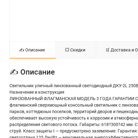
✍ Описание
💥 Скидки
🛒 Доставка и 
✍ Описание
Светильник уличный линзованный светодиодный ДКУ-2L 250В
Назначение и конструкция
ЛИНЗОВАННЫЙ ФЛАГМАНСКАЯ МОДЕЛЬ 3 ГОДА ГАРАНТИИ Свети
флагманский сверхмощный консольный светильник с линзова
парков, коттеджных поселков, территорий дворов и пешеходны
обеспечивает высокую устойчивость к коррозии и атмосферн
распределения светового потока. Габариты: 618?300?42 мм. С
струй. Класс защиты I — предусмотрено заземление. Гаранти
светоотдача 125 Лм/Вт — максимальная энергоэффективность