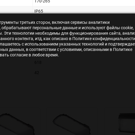
170-265
IP65
Металл
нструменты третьих сторон, включая сервисы аналитики
s», обрабатывают персональные данные и используют файлы cookie,
Пластиковый матовый / сатинированный
ры. Эти технологии необходимы для функционирования сайта, анали
нного контента, итд, как описано в Политике конфиденциальности
Серый
лашаетесь с использованием указанных технологий и подтверждае
ьных данных, в соответствии с условиями, описанными в Политике
300
ать согласие в любое время.
618
42