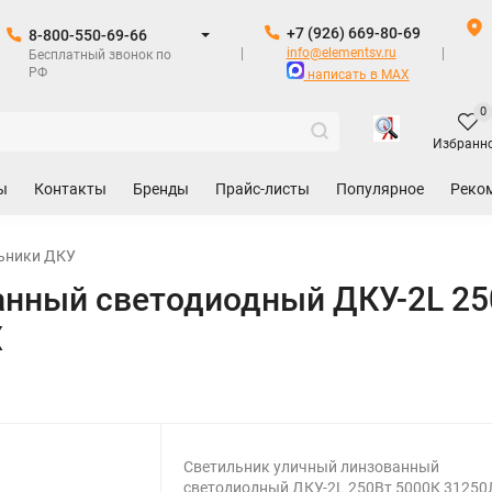
+7 (926) 669-80-69
8-800-550-69-66
info@elementsv.ru
Бесплатный звонок по
РФ
написать в MAX
0
Избранн
ы
Контакты
Бренды
Прайс-листы
Популярное
Реко
ьники ДКУ
анный светодиодный ДКУ-2L 25
X
Светильник уличный линзованный
светодиодный ДКУ-2L 250Вт 5000К 3125