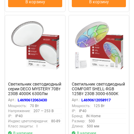
В корзину
В корзину
Светильник светодиодный
Светильник светодиодный
серии DECO MYSTERY 70Вт
COMFORT SHELL-RGB
230В 4000К 6300Лм
125Вт 230В 3000-6500K
495х70мм IN HOME
10000Лм 500x80мм с
Арт.:
L4690612063430
Арт.:
L4690612058917
пультом ДУ IN HOME
Мощность:
70 Вт
Мощность:
125 Вт
Напряжение:
207 — 253 В
IP:
IP40
IP:
IP40
Бренд:
IN Home
Индекс цветопередачи:
80-89
Размер:
500
Класс защиты:
I
Длина:
500 мм
В наличии
В наличии