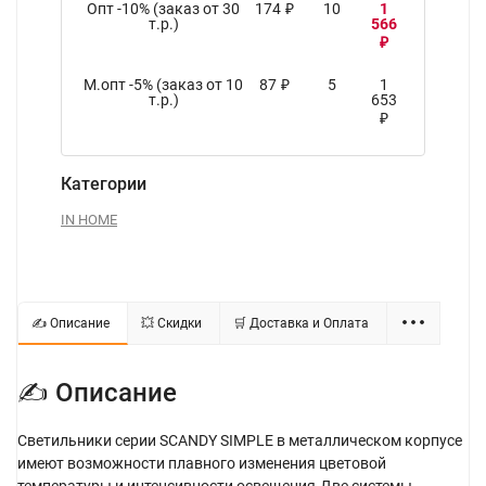
Опт -10% (заказ от 30
174
10
1
₽
т.р.)
566
₽
М.опт -5% (заказ от 10
87
5
1
₽
т.р.)
653
₽
Категории
IN HOME
✍ Описание
💥 Скидки
🛒 Доставка и Оплата
✍ Описание
Светильники серии SCANDY SIMPLE в металлическом корпусе
имеют возможности плавного изменения цветовой