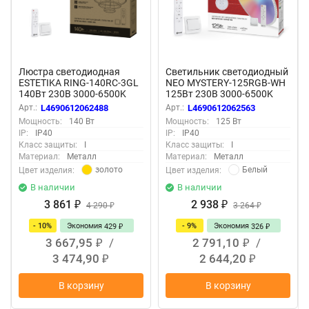
Люстра светодиодная
Светильник светодиодный
ESTETIKA RING-140RC-3GL
NEO MYSTERY-125RGB-WH
140Вт 230В 3000-6500K
125Вт 230В 3000-6500K
600/400/200 1.2м трос ДУ
10000Лм 465x60мм ДУ
Арт.:
L4690612062488
Арт.:
L4690612062563
золотой IN HOME
белый IN HOME
Мощность:
140 Вт
Мощность:
125 Вт
IP:
IP40
IP:
IP40
Класс защиты:
I
Класс защиты:
I
Материал:
Металл
Материал:
Металл
золото
Белый
Цвет изделия:
Цвет изделия:
В наличии
В наличии
3 861
2 938
₽
4 290
₽
3 264
₽
₽
- 10%
Экономия
- 9%
Экономия
429
326
₽
₽
3 667,95
/
2 791,10
/
₽
₽
3 474,90
2 644,20
₽
₽
В корзину
В корзину