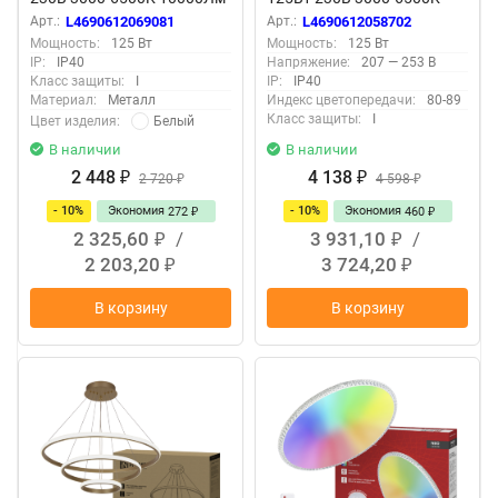
500x80мм с пультом ДУ IN
10000Лм 500x115мм с
Арт.:
L4690612069081
Арт.:
L4690612058702
HOME
пультом ДУ IN HOME
Мощность:
125 Вт
Мощность:
125 Вт
IP:
IP40
Напряжение:
207 — 253 В
Класс защиты:
I
IP:
IP40
Материал:
Металл
Индекс цветопередачи:
80-89
Класс защиты:
I
Белый
Цвет изделия:
В наличии
В наличии
2 448
4 138
₽
2 720
₽
4 598
₽
₽
- 10%
Экономия
- 10%
Экономия
272
460
₽
₽
2 325,60
/
3 931,10
/
₽
₽
2 203,20
3 724,20
₽
₽
В корзину
В корзину