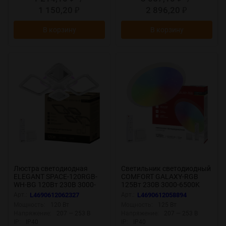
1 150,20
2 896,20
₽
₽
В корзину
В корзину
Люстра светодиодная
Светильник светодиодный
ELEGANT SPACE-120RGB-
COMFORT GALAXY-RGB
WH-BG 120Вт 230В 3000-
125Вт 230В 3000-6500K
6500K 8400Лм
10000Лм 565x80мм с
Арт.:
L4690612062327
Арт.:
L4690612058894
530х530х125мм ДУ белый
пультом ДУ IN HOME
Мощность:
120 Вт
Мощность:
125 Вт
IN HOME
Напряжение:
207 — 253 В
Напряжение:
207 — 253 В
IP:
IP40
IP:
IP40