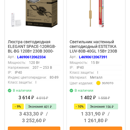
Люстра светодиодная
Светильник настенный
ELEGANT SPACE-120RGB-
светодиодный ESTETIKA
BL-BG 120Вт 230В 3000-
LUV-80B-40GL 15Вт 230В
6500K 8400Лм
4000K 1050Лм 800х50x25
Арт.:
L4690612062334
Арт.:
L4690612067391
530х530х125мм ДУ черн IN
золото IN HOME
Мощность:
120 Вт
Мощность:
15 Вт
HOME
Напряжение:
207 — 253 В
IP:
IP40
IP:
IP40
Класс защиты:
I
Индекс цветопередачи:
80-89
Материал:
Металл
Класс защиты:
I
золото
Цвет изделия:
В наличии
В наличии
3 614
1 402
₽
4 015
₽
1 558
₽
₽
- 9%
Экономия
- 10%
Экономия
401
156
₽
₽
3 433,30
/
1 331,90
/
₽
₽
3 252,60
1 261,80
₽
₽