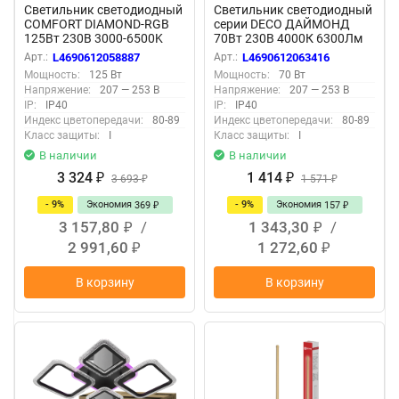
Светильник светодиодный
Светильник светодиодный
COMFORT DIAMOND-RGB
серии DECO ДАЙМОНД
125Вт 230В 3000-6500K
70Вт 230В 4000К 6300Лм
10000Лм 500x105мм с
510х70мм IN HOME
Арт.:
L4690612058887
Арт.:
L4690612063416
пультом ДУ IN HOME
Мощность:
125 Вт
Мощность:
70 Вт
Напряжение:
207 — 253 В
Напряжение:
207 — 253 В
IP:
IP40
IP:
IP40
Индекс цветопередачи:
80-89
Индекс цветопередачи:
80-89
Класс защиты:
I
Класс защиты:
I
В наличии
В наличии
3 324
1 414
₽
3 693
₽
1 571
₽
₽
- 9%
Экономия
- 9%
Экономия
369
157
₽
₽
3 157,80
/
1 343,30
/
₽
₽
2 991,60
1 272,60
₽
₽
В корзину
В корзину