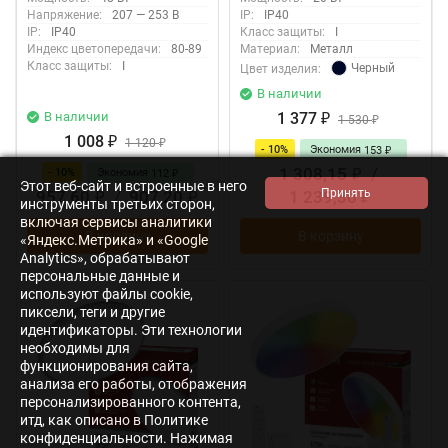
Напряжение:
207 — 253 В
IP:
IP40
IP:
IP40
Класс защиты:
I
Индекс цветопередачи:
80-89
Материал:
Металл
Класс защиты:
I
Черный
Цвет изделия:
В наличии
В наличии
1 377
₽
1 530
₽
1 008
₽
1 120
₽
- 10%
Экономия
153
₽
1 308,15
/
- 10%
Экономия
112
₽
₽
Этот веб-сайт и встроенные в него
957,60
/
907,20
1 239,30
₽
₽
₽
инструменты третьих сторон,
включая сервисы аналитики
В корзину
В корзину
«Яндекс.Метрика» и «Google
Analytics», обрабатывают
персональные данные и
используют файлы cookie,
пиксели, теги и другие
идентификаторы. Эти технологии
необходимы для
функционирования сайта,
анализа его работы, отображения
персонализированного контента,
итд, как описано в Политике
конфиденциальности. Нажимая