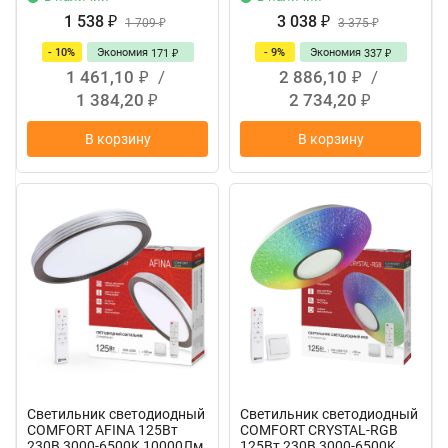
1 538
3 038
₽
1 709
₽
3 375
₽
₽
- 10%
Экономия
- 9%
Экономия
171
337
₽
₽
1 461,10
/
2 886,10
/
₽
₽
1 384,20
2 734,20
₽
₽
В корзину
В корзину
Светильник светодиодный
Светильник светодиодный
COMFORT AFINA 125Вт
COMFORT CRYSTAL-RGB
230В 3000-6500K 10000Лм
125Вт 230В 3000-6500K