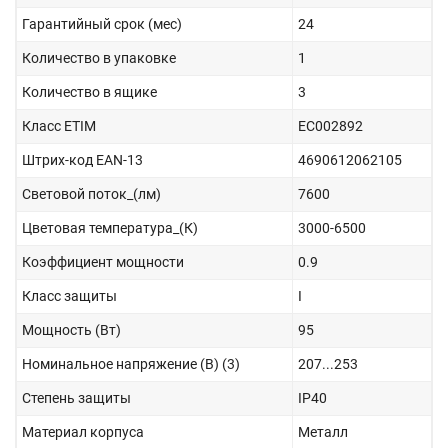
Гарантийный срок (мес)
24
Количество в упаковке
1
Количество в ящике
3
Класс ETIM
EC002892
Штрих-код EAN-13
4690612062105
Световой поток_(лм)
7600
Цветовая температура_(К)
3000-6500
Коэффициент мощности
0.9
Класс защиты
I
Мощность (Вт)
95
Номинальное напряжение (В) (3)
207...253
Степень защиты
IP40
Материал корпуса
Металл