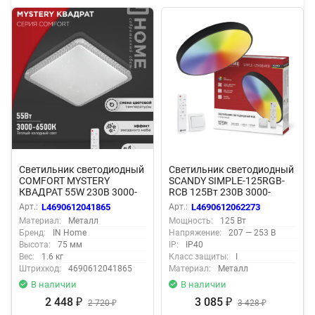
Светильник светодиодный
Светильник светодиодный
COMFORT MYSTERY
SCANDY SIMPLE-125RGB-
КВАДРАТ 55W 230В 3000-
RCB 125Вт 230В 3000-
6500K 4400Лм 430x65мм с
6500K 10000Лм 400x50мм
Арт.:
L4690612041865
Арт.:
L4690612062273
пультом ДУ IN HOME
пульт ДУ черный IN HOME
Материал:
Металл
Мощность:
125 Вт
Бренд:
IN Home
Напряжение:
207 — 253 В
Высота:
75 мм
IP:
IP40
Вес:
1.6 кг
Класс защиты:
I
Штрихкод:
4690612041865
Материал:
Металл
В наличии
В наличии
2 448
3 085
₽
2 720
₽
3 428
₽
₽