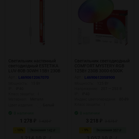
Светильник настенный
Светильник светодиодный
светодиодный ESTETIKA
COMFORT MYSTERY-RGB
LUV-80B-30WH 15Вт 230В
125Вт 230В 3000-6500K
3000K 1050Лм 800х50x25
10000Лм 500x80мм с
Арт.:
L4690612067070
Арт.:
L4690612058900
белый IN HOME
пультом ДУ IN HOME
Мощность:
15 Вт
Мощность:
125 Вт
IP:
IP40
Напряжение:
207 — 253 В
Класс защиты:
I
IP:
IP40
Материал:
Металл
Индекс цветопередачи:
80-89
Класс защиты:
I
Белый
Цвет изделия:
В наличии
В наличии
1 278
3 218
₽
1 420
₽
3 575
₽
₽
- 10%
Экономия
- 9%
Экономия
142
357
₽
₽
1 214,10
/
3 057,10
/
₽
₽