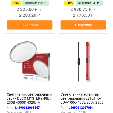
- 10%
Экономия
- 10%
Экономия
272
343
₽
₽
2 325,60
/
2 930,75
/
₽
₽
2 203,20
2 776,50
₽
₽
В корзину
В корзину
Светильник светодиодный
Светильник настенный
серии DECO MYSTERY 48Вт
светодиодный ESTETIKA
230В 4000К 4320Лм
LUV-100С-40BL 20Вт 230В
390х65мм IN HOME
4000K 1400Лм 1000х60x98
Арт.:
L4690612063447
Арт.:
L4690612067094
черный IN HOME
Мощность:
48 Вт
Мощность:
20 Вт