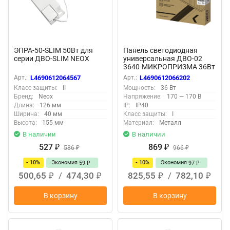
ЭПРА-50-SLIM 50Вт для
Панель светодиодная
серии ДВО-SLIM NEOX
универсальная ДВО-02
3640-МИКРОПРИЗМА 36Вт
4000K IP40 595x595х17мм
Арт.:
L4690612064567
Арт.:
L4690612066202
белая NEOX
Класс защиты:
II
Мощность:
36 Вт
Бренд:
Neox
Напряжение:
170 — 170 В
Длина:
126 мм
IP:
IP40
Ширина:
40 мм
Класс защиты:
I
Высота:
155 мм
Материал:
Металл
В наличии
В наличии
527
869
₽
586
₽
966
₽
₽
- 10%
Экономия
- 10%
Экономия
59
97
₽
₽
500,65
/
474,30
825,55
/
782,10
₽
₽
₽
₽
В корзину
В корзину