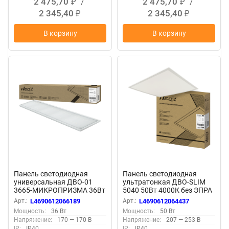
2 475,70
/
2 475,70
/
₽
₽
2 345,40
2 345,40
₽
₽
В корзину
В корзину
Панель светодиодная
Панель светодиодная
универсальная ДВО-01
ультратонкая ДВО-SLIM
3665-МИКРОПРИЗМА 36Вт
5040 50Вт 4000К без ЭПРА
6500K IP40
IP40 595х595х8,5мм белая
Арт.:
L4690612066189
Арт.:
L4690612064437
1195x180х19мм белая
NEOX
Мощность:
36 Вт
Мощность:
50 Вт
NEOX
Напряжение:
170 — 170 В
Напряжение:
207 — 253 В
IP:
IP40
IP:
IP40