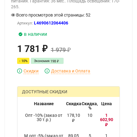
питания. Гарантия: 36 мес.. Площадь освещения: 170-
265.
Всего просмотров этой страницы:
52
L4690612064406
Артикул:
в наличии
1 781
₽
1 979
₽
- 10%
Экономия
198
₽
Скидки
Доставка и Оплата
ДОСТУПНЫЕ СКИДКИ
Название
Скидка
Скидка,
Цена
%
Опт -10% (заказ от
178,10
10
1
30 т.р.)
602,90
₽
₽
М.опт -5% (заказ от
89,05
5
1