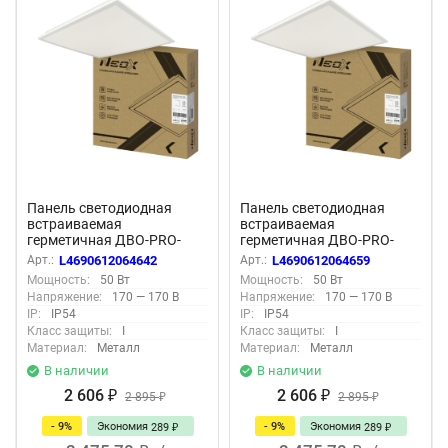
Панель светодиодная
Панель светодиодная
встраиваемая
встраиваемая
герметичная ДВО-PRO-
герметичная ДВО-PRO-
IP54 5040-ОПАЛ 50Вт
IP54 5065-ОПАЛ 50Вт
Арт.:
L4690612064642
Арт.:
L4690612064659
4000К 120лм/Вт CRI80 IP54
6500К 120лм/Вт CRI80 IP54
Мощность:
50 Вт
Мощность:
50 Вт
595х595х30мм белая NEOX
595х595х30мм белая NEOX
Напряжение:
170 — 170 В
Напряжение:
170 — 170 В
IP:
IP54
IP:
IP54
Класс защиты:
I
Класс защиты:
I
Материал:
Металл
Материал:
Металл
В наличии
В наличии
2 606
2 606
₽
2 895
₽
2 895
₽
₽
- 9%
Экономия
- 9%
Экономия
289
289
₽
₽