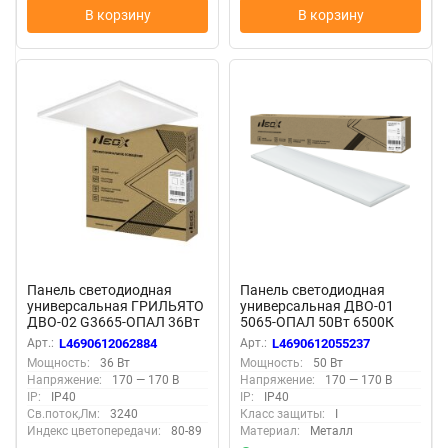
В корзину
В корзину
Панель светодиодная
Панель светодиодная
универсальная ГРИЛЬЯТО
универсальная ДВО-01
ДВО-02 G3665-ОПАЛ 36Вт
5065-ОПАЛ 50Вт 6500К
6500К IP40 588х588x19мм
IP40 1195x180х30мм белая
Арт.:
L4690612062884
Арт.:
L4690612055237
белая NEOX
NEOX
Мощность:
36 Вт
Мощность:
50 Вт
Напряжение:
170 — 170 В
Напряжение:
170 — 170 В
IP:
IP40
IP:
IP40
Св.поток,Лм:
3240
Класс защиты:
I
Индекс цветопередачи:
80-89
Материал:
Металл