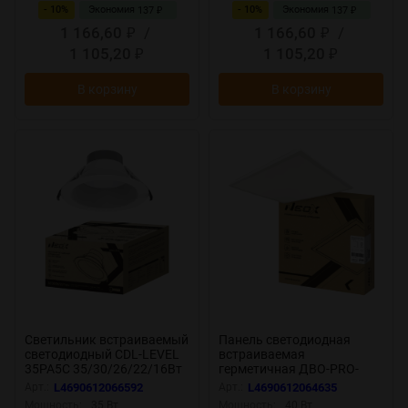
- 10%
Экономия
- 10%
Экономия
137
137
₽
₽
1 166,60
/
1 166,60
/
₽
₽
1 105,20
1 105,20
₽
₽
В корзину
В корзину
Светильник встраиваемый
Панель светодиодная
светодиодный CDL-LEVEL
встраиваемая
35PA5C 35/30/26/22/16Вт
герметичная ДВО-PRO-
100-277В 125Лм/Вт 5ССТ
IP54 4065-ОПАЛ 40Вт
Арт.:
L4690612066592
Арт.:
L4690612064635
5лет 260мм NEOX
6500К 120лм/Вт CRI80 IP54
Мощность:
35 Вт
Мощность:
40 Вт