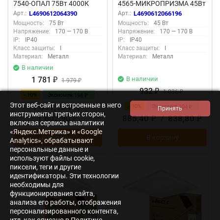
7540-ОПАЛ 75Вт 4000К
4565-МИКРОПРИЗМА 45Вт
100лм/Вт CRI80 IP40
6500K IP40
Арт.:
L4690612064390
Арт.:
L4690612066196
595х595х30мм белая NEOX
1195x180х19мм белая
Мощность:
75 Вт
Мощность:
45 Вт
NEOX
Напряжение:
170 — 170 В
Напряжение:
170 — 170 В
IP:
IP40
IP:
IP40
Класс защиты:
I
Класс защиты:
I
Материал:
Металл
Материал:
Металл
В наличии
1 781
В наличии
₽
1 979
₽
932
₽
1 036
₽
- 10%
Экономия
198
₽
Этот веб-сайт и встроенные в него
1 691,95
/
- 10%
Экономия
104
₽
₽
инструменты третьих сторон,
1 602,90
885,40
/
838,80
₽
₽
₽
включая сервисы аналитики
«Яндекс.Метрика» и «Google
В корзину
В корзину
Analytics», обрабатывают
персональные данные и
используют файлы cookie,
пиксели, теги и другие
идентификаторы. Эти технологии
необходимы для
функционирования сайта,
анализа его работы, отображения
персонализированного контента,
итд, как описано в Политике