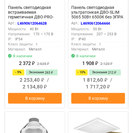
Панель светодиодная
Панель светодиодная
встраиваемая
ультратонкая ДВО-SLIM
герметичная ДВО-PRO-
5065 50Вт 6500К без ЭПРА
IP54 4040-ОПАЛ 40Вт
IP40 595х595х8,5мм белая
Арт.:
L4690612064628
Арт.:
L4690612064444
4000К 120лм/Вт CRI80 IP54
NEOX
Мощность:
40 Вт
Мощность:
50 Вт
595х595х30мм белая NEOX
Напряжение:
170 — 170 В
Напряжение:
207 — 253 В
IP:
IP54
IP:
IP40
Класс защиты:
I
Класс защиты:
I
Материал:
Металл
Материал:
Металл
В наличии
В наличии
2 372
1 908
₽
2 635
₽
2 120
₽
₽
- 9%
Экономия
- 10%
Экономия
263
212
₽
₽
2 253,40
/
1 812,60
/
₽
₽
2 134,80
1 717,20
₽
₽
В корзину
В корзину