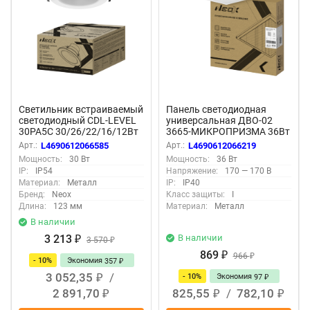
Светильник встраиваемый
Панель светодиодная
светодиодный CDL-LEVEL
универсальная ДВО-02
30PA5C 30/26/22/16/12Вт
3665-МИКРОПРИЗМА 36Вт
100-277В 125Лм/Вт 5ССТ
6500K IP40 595x595х17мм
Арт.:
L4690612066585
Арт.:
L4690612066219
5лет 210мм NEOX
белая NEOX
Мощность:
30 Вт
Мощность:
36 Вт
IP:
IP54
Напряжение:
170 — 170 В
Материал:
Металл
IP:
IP40
Бренд:
Neox
Класс защиты:
I
Длина:
123 мм
Материал:
Металл
В наличии
3 213
В наличии
₽
3 570
₽
869
₽
966
₽
- 10%
Экономия
357
₽
3 052,35
/
- 10%
Экономия
97
₽
₽
2 891,70
825,55
/
782,10
₽
₽
₽