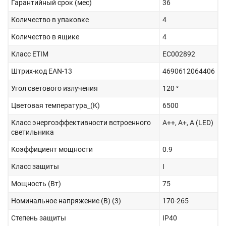
Гарантийный срок (мес)
36
Количество в упаковке
4
Количество в ящике
4
Класс ETIM
EC002892
Штрих-код EAN-13
4690612064406
Угол светового излучения
120 °
Цветовая температура_(К)
6500
Класс энергоэффективности встроенного
A++, A+, A (LED)
светильника
Коэффициент мощности
0.9
Класс защиты
I
Мощность (Вт)
75
Номинальное напряжение (В) (3)
170-265
Степень защиты
IP40