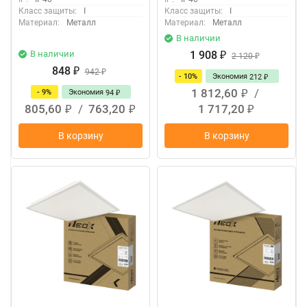
Класс защиты:
I
Класс защиты:
I
Материал:
Металл
Материал:
Металл
В наличии
В наличии
1 908
₽
2 120
₽
848
₽
942
₽
- 10%
Экономия
212
₽
1 812,60
/
- 9%
Экономия
94
₽
₽
805,60
/
763,20
1 717,20
₽
₽
₽
В корзину
В корзину