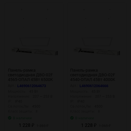
Панель-рамка
Панель-рамка
светодиодная ДВО-02F
светодиодная ДВО-02F
4565-ОПАЛ 45Вт 6500K
4540-ОПАЛ 45Вт 4000K
595x595мм NEOX
595x595мм NEOX
Арт.:
L4690612064673
Арт.:
L4690612064666
Мощность:
45 Вт
Мощность:
45 Вт
Напряжение:
207 — 253 В
Напряжение:
207 — 253 В
IP:
IP40
IP:
IP40
Св.поток,Лм:
4500
Св.поток,Лм:
4500
Класс защиты:
II
Класс защиты:
II
В наличии
В наличии
1 228
1 228
₽
1 365
₽
1 365
₽
₽