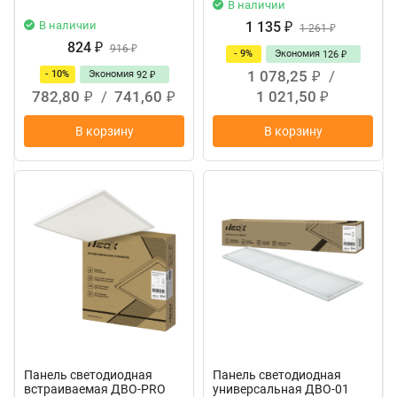
В наличии
В наличии
1 135
₽
1 261
₽
824
₽
916
₽
- 9%
Экономия
126
₽
1 078,25
/
- 10%
Экономия
92
₽
₽
782,80
/
741,60
1 021,50
₽
₽
₽
В корзину
В корзину
Панель светодиодная
Панель светодиодная
встраиваемая ДВО-PRO
универсальная ДВО-01