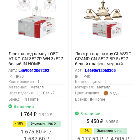
Люстра под лампу LOFT
Люстра под лампу CLASSIC
ATIKO-СN-3E27R-WH 3хЕ27
GRAND-CN-5E27-BR 5хЕ27
белый IN HOME
белый плафон, медный
корпус IN HOME
Арт.:
L4690612067292
Арт.:
L4690612068305
IP:
IP20
IP:
IP40
Класс защиты:
I
Класс защиты:
I
Материал:
Металл
Материал:
Металл
Белый
медь
Цвет изделия:
Цвет изделия:
Бренд:
IN Home
Бренд:
IN Home
В наличии
1 764
В наличии
₽
1 960
₽
5 450
₽
6 055
₽
- 10%
Экономия
196
₽
1 675,80
/
- 9%
Экономия
605
₽
₽
1 587,60
5 177,50
/
4 905
₽
₽
₽