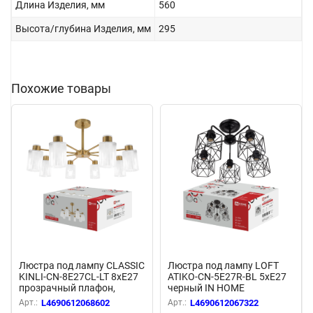
Длина Изделия, мм
560
Высота/глубина Изделия, мм
295
Похожие товары
Люстра под лампу CLASSIC
Люстра под лампу LOFT
KINLI-СN-8E27CL-LT 8xЕ27
ATIKO-СN-5E27R-BL 5хЕ27
прозрачный плафон,
черный IN HOME
латунный корпус IN HOME
Арт.:
L4690612068602
Арт.:
L4690612067322