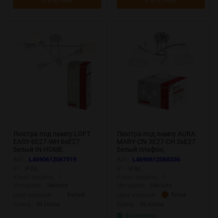
Люстра под лампу LOFT
Люстра под лампу AURA
EASY-6E27-WH 6хЕ27
MARY-СN-3E27-CH 3xЕ27
белый IN HOME
белый плафон,
хромированный корпус IN
Арт.:
L4690612067919
Арт.:
L4690612068336
HOME
IP:
IP20
IP:
IP40
Класс защиты:
I
Класс защиты:
I
Материал:
Металл
Материал:
Металл
Белый
Хром
Цвет изделия:
Цвет изделия:
Бренд:
IN Home
Бренд:
IN Home
В наличии