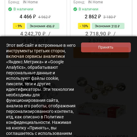
Бренд:
IN Home
Бренд:
IN Home
В наличии
В наличии
4 466
2 862
₽
4 962
₽
3 180
₽
₽
- 9%
Экономия
- 10%
Экономия
496
318
₽
₽
4 242,70
/
2 718,90
/
₽
₽
4 019,40
2 575,80
₽
₽
Этот веб-сайт и встроенные в него
инструменты третьих сторон,
В корзину
В корзину
включая сервисы аналитики
«Яндекс.Метрика» и «Google
Analytics», обрабатывают
персональные данные и
используют файлы cookie,
пиксели, теги и другие
идентификаторы. Эти технологии
необходимы для
функционирования сайта,
анализа его работы, отображения
персонализированного контента,
итд, как описано в Политике
конфиденциальности. Нажимая
на кнопку «Принять», вы
соглашаетесь с использованием
Люстра поворотная под
Люстра под лампу AURORA