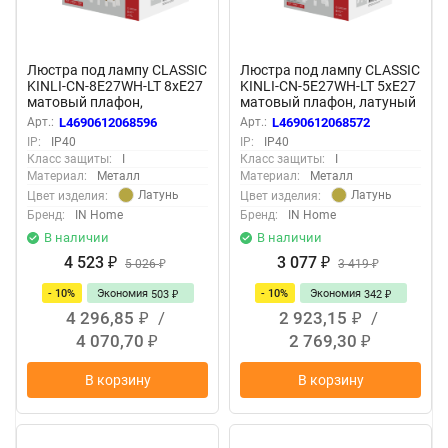
Люстра под лампу CLASSIC
Люстра под лампу CLASSIC
KINLI-СN-8E27WH-LT 8xЕ27
KINLI-СN-5E27WH-LT 5xЕ27
матовый плафон,
матовый плафон, латуный
латунный корпус IN HOME
корпус IN HOME
Арт.:
L4690612068596
Арт.:
L4690612068572
IP:
IP40
IP:
IP40
Класс защиты:
I
Класс защиты:
I
Материал:
Металл
Материал:
Металл
Латунь
Латунь
Цвет изделия:
Цвет изделия:
Бренд:
IN Home
Бренд:
IN Home
В наличии
В наличии
4 523
3 077
₽
5 026
₽
3 419
₽
₽
- 10%
Экономия
- 10%
Экономия
503
342
₽
₽
4 296,85
/
2 923,15
/
₽
₽
4 070,70
2 769,30
₽
₽
В корзину
В корзину