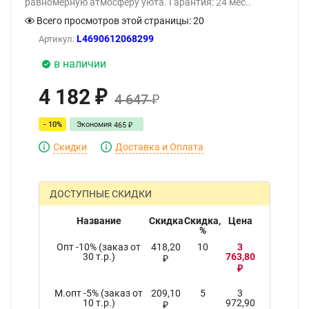
равномерную атмосферу уюта. Гарантия: 24 мес..
Всего просмотров этой страницы:
20
L4690612068299
Артикул:
в наличии
4 182
₽
4 647
₽
- 10%
Экономия
465
₽
Скидки
Доставка и Оплата
ДОСТУПНЫЕ СКИДКИ
Название
Скидка
Скидка,
Цена
%
Опт -10% (заказ от
418,20
10
3
30 т.р.)
763,80
₽
₽
М.опт -5% (заказ от
209,10
5
3
10 т.р.)
972,90
₽