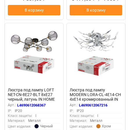
В корзину
В корзину
Люстра под лампу LOFT
Люстра под лампу
NET-CN-8E27-BLТ 8xЕ27
MODERN LORA-CL-4E14-CH
черный, латунь IN HOME
4хЕ14 хромированный IN
HOME
Арт.:
L4690612068367
Арт.:
L4690612067216
IP:
IP20
IP:
IP20
Класс защиты:
I
Класс защиты:
I
Материал:
Металл
Материал:
Металл
Черный
Хром
Цвет изделия:
Цвет изделия: