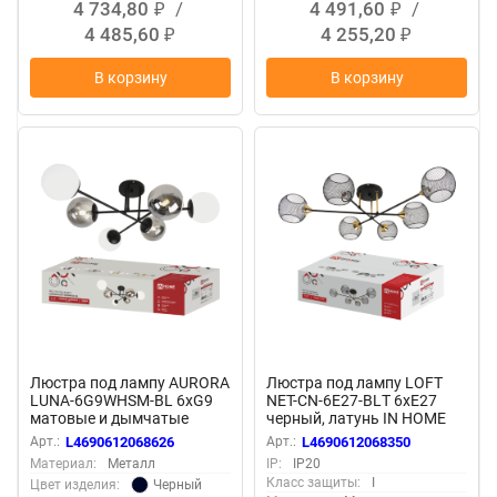
4 734,80
/
4 491,60
/
₽
₽
4 485,60
4 255,20
₽
₽
В корзину
В корзину
Люстра под лампу AURORA
Люстра под лампу LOFT
LUNA-6G9WHSM-BL 6xG9
NET-CN-6E27-BLТ 6xЕ27
матовые и дымчатые
черный, латунь IN HOME
плафоны, черный корпус
Арт.:
L4690612068626
Арт.:
L4690612068350
IN HOME
Материал:
Металл
IP:
IP20
Класс защиты:
I
Черный
Цвет изделия: