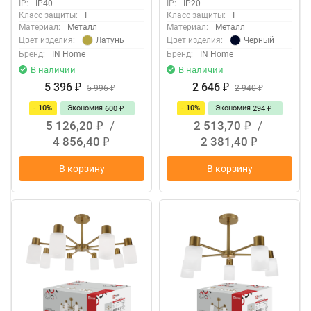
IP:
IP40
IP:
IP20
Класс защиты:
I
Класс защиты:
I
Материал:
Металл
Материал:
Металл
Латунь
Черный
Цвет изделия:
Цвет изделия:
Бренд:
IN Home
Бренд:
IN Home
В наличии
В наличии
5 396
2 646
₽
5 996
₽
2 940
₽
₽
- 10%
Экономия
- 10%
Экономия
600
294
₽
₽
5 126,20
/
2 513,70
/
₽
₽
4 856,40
2 381,40
₽
₽
В корзину
В корзину