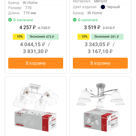
Материал:
Металл
Бренд:
IN Home
Черный
Цвет изделия:
Размер:
770
Длина:
770 мм
Бренд:
IN Home
В наличии
В наличии
4 257
3 519
₽
4 730
₽
3 910
₽
₽
- 10%
Экономия
- 10%
Экономия
473
391
₽
₽
4 044,15
/
3 343,05
/
₽
₽
3 831,30
3 167,10
₽
₽
В корзину
В корзину