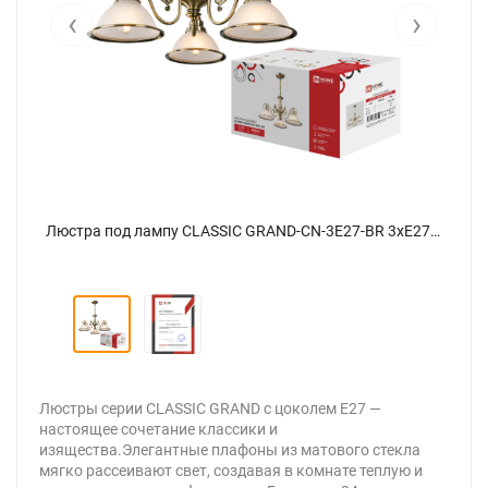
‹
›
Люстра под лампу CLASSIC GRAND-CN-3E27-BR 3хЕ27 белый плафон, медный корпус IN HOME - Фото 2
Люстра под лампу CLASSIC GRAND-CN-3E27-BR 3хЕ27 белый плафон, медный корпус IN HOME - Фото
Люстры серии CLASSIC GRAND с цоколем Е27 —
настоящее сочетание классики и
изящества.Элегантные плафоны из матового стекла
мягко рассеивают свет, создавая в комнате теплую и