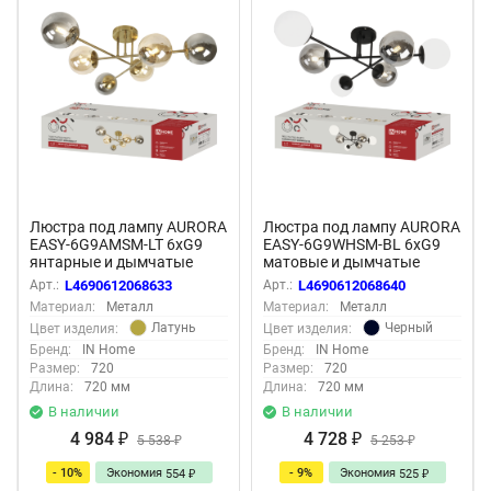
Люстра под лампу AURORA
Люстра под лампу AURORA
EASY-6G9AMSM-LT 6хG9
EASY-6G9WHSM-BL 6xG9
янтарные и дымчатые
матовые и дымчатые
плафоны, латунный корпус
плафоны, черный корпус
Арт.:
L4690612068633
Арт.:
L4690612068640
IN HOME
IN HOME
Материал:
Металл
Материал:
Металл
Латунь
Черный
Цвет изделия:
Цвет изделия:
Бренд:
IN Home
Бренд:
IN Home
Размер:
720
Размер:
720
Длина:
720 мм
Длина:
720 мм
В наличии
В наличии
4 984
4 728
₽
5 538
₽
5 253
₽
₽
- 10%
Экономия
- 9%
Экономия
554
525
₽
₽