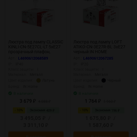
Люстра под лампу CLASSIC
Люстра под лампу LOFT
KINLI-СN-5E27CL-LT 5xЕ27
ATIKO-СN-3E27R-BL 3хЕ27
прозрачный плафон,
черный IN HOME
латунный корпус IN HOME
Арт.:
L4690612068589
Арт.:
L4690612067285
IP:
IP40
IP:
IP20
Класс защиты:
I
Класс защиты:
I
Материал:
Металл
Материал:
Металл
Латунь
Черный
Цвет изделия:
Цвет изделия:
Бренд:
IN Home
Бренд:
IN Home
В наличии
В наличии
3 679
1 764
₽
4 088
₽
1 960
₽
₽
- 10%
Экономия
- 10%
Экономия
409
196
₽
₽
3 495,05
/
1 675,80
/
₽
₽
3 311,10
1 587,60
₽
₽
В корзину
В корзину