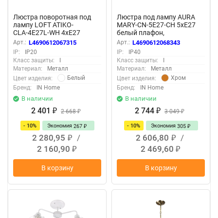
Люстра поворотная под
Люстра под лампу AURA
лампу LOFT ATIKO-
MARY-СN-5E27-CH 5xЕ27
СLА-4E27L-WH 4хЕ27
белый плафон,
белый, хром IN HOME
хромированный корпус IN
Арт.:
L4690612067315
Арт.:
L4690612068343
HOME
IP:
IP20
IP:
IP40
Класс защиты:
I
Класс защиты:
I
Материал:
Металл
Материал:
Металл
Белый
Хром
Цвет изделия:
Цвет изделия:
Бренд:
IN Home
Бренд:
IN Home
В наличии
В наличии
2 401
2 744
₽
2 668
₽
3 049
₽
₽
- 10%
Экономия
- 10%
Экономия
267
305
₽
₽
2 280,95
/
2 606,80
/
₽
₽
2 160,90
2 469,60
₽
₽
В корзину
В корзину