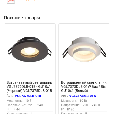
Похожие товары
Встраиваемый светильник
Встраиваемый светильник
VGL7375DLB-01B - GU10x1
VGL7373DLB-01W Бис / Bis
(Черный) VGL7375DLB-01B
GU10x1 (Белый)
VGL7373DLB-01W
Арт.:
VGL7375DLB-01B
Арт.:
VGL7373DLB-01W
Мощность:
10 Вт
Мощность:
10 Вт
Напряжение:
220 — 240 В
Напряжение:
220 — 240 В
IP:
IP 44
IP:
IP 20
Класс защиты:
II
Класс защиты:
II