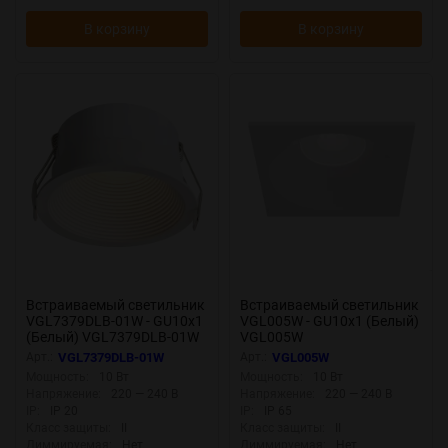
В корзину
В корзину
Встраиваемый светильник
Встраиваемый светильник
VGL7379DLB-01W - GU10x1
VGL005W - GU10x1 (Белый)
(Белый) VGL7379DLB-01W
VGL005W
Арт.:
VGL7379DLB-01W
Арт.:
VGL005W
Мощность:
10 Вт
Мощность:
10 Вт
Напряжение:
220 — 240 В
Напряжение:
220 — 240 В
IP:
IP 20
IP:
IP 65
Класс защиты:
II
Класс защиты:
II
Диммируемая:
Нет
Диммируемая:
Нет