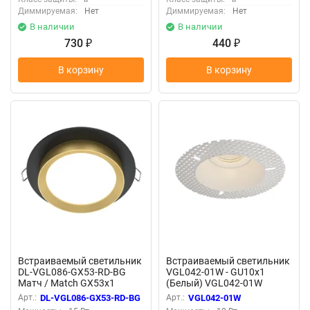
Диммируемая:
Нет
Диммируемая:
Нет
В наличии
В наличии
730
440
₽
₽
В корзину
В корзину
Встраиваемый светильник
Встраиваемый светильник
DL-VGL086-GX53-RD-BG
VGL042-01W - GU10x1
Матч / Match GX53x1
(Белый) VGL042-01W
(Черный с Золотом) DL-
Арт.:
DL-VGL086-GX53-RD-BG
Арт.:
VGL042-01W
VGL086-GX53-RD-BG