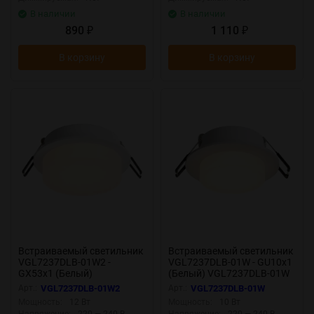
В наличии
В наличии
890
1 110
₽
₽
В корзину
В корзину
Встраиваемый светильник
Встраиваемый светильник
VGL7237DLB-01W2 -
VGL7237DLB-01W - GU10x1
GX53x1 (Белый)
(Белый) VGL7237DLB-01W
VGL7237DLB-01W2
Арт.:
VGL7237DLB-01W2
Арт.:
VGL7237DLB-01W
Мощность:
12 Вт
Мощность:
10 Вт
Напряжение:
220 — 240 В
Напряжение:
220 — 240 В