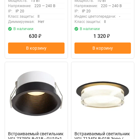
Мощность:
15 Вт
Мощность:
10 Вт
Напряжение:
220 — 240 В
Напряжение:
220 — 240 В
IP:
IP 20
IP:
IP 20
Класс защиты:
II
Индекс цветопередачи:
-
Диммируемая:
Нет
Класс защиты:
II
В наличии
В наличии
630
1 320
₽
₽
В корзину
В корзину
Встраиваемый светильник
Встраиваемый светильник
VGL7379DLB-01B - GU10x1
VGL7134DLB-01B Зоро /