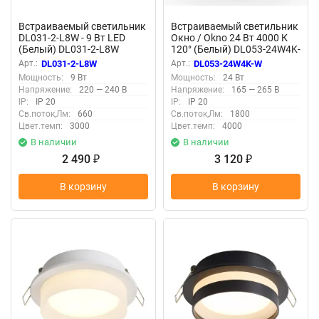
Встраиваемый светильник
Встраиваемый светильник
DL031-2-L8W - 9 Вт LED
Окно / Okno 24 Вт 4000 К
(Белый) DL031-2-L8W
120° (Белый) DL053-24W4K-
W
Арт.:
DL031-2-L8W
Арт.:
DL053-24W4K-W
Мощность:
9 Вт
Мощность:
24 Вт
Напряжение:
220 — 240 В
Напряжение:
165 — 265 В
IP:
IP 20
IP:
IP 20
Св.поток,Лм:
660
Св.поток,Лм:
1800
Цвет.темп:
3000
Цвет.темп:
4000
В наличии
В наличии
2 490
3 120
₽
₽
В корзину
В корзину