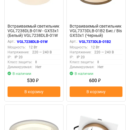
Встраиваемый светильник
Встраиваемый светильник
VGL7238DLB-01W - GX53x1
VGL7373DLB-01B2 Бис / Bis
(Белый) VGL7238DLB-01W
GX53x1 (Черный)
VGL7373DLB-01B2
Арт.:
VGL7238DLB-01W
Арт.:
VGL7373DLB-01B2
Мощность:
12 Вт
Мощность:
12 Вт
Напряжение:
220 — 240 В
Напряжение:
220 — 240 В
IP:
IP 20
IP:
IP 20
Класс защиты:
II
Класс защиты:
II
Диммируемая:
Нет
Диммируемая:
Нет
В наличии
В наличии
530
600
₽
₽
В корзину
В корзину