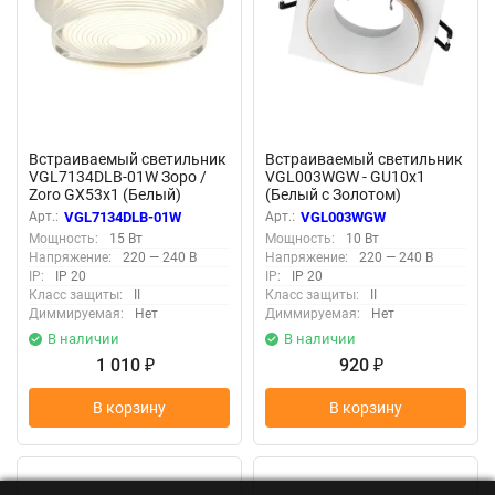
Встраиваемый светильник
Встраиваемый светильник
VGL7134DLB-01W Зоро /
VGL003WGW - GU10x1
Zoro GX53x1 (Белый)
(Белый с Золотом)
VGL7134DLB-01W
VGL003WGW
Арт.:
VGL7134DLB-01W
Арт.:
VGL003WGW
Мощность:
15 Вт
Мощность:
10 Вт
Напряжение:
220 — 240 В
Напряжение:
220 — 240 В
IP:
IP 20
IP:
IP 20
Класс защиты:
II
Класс защиты:
II
Диммируемая:
Нет
Диммируемая:
Нет
В наличии
В наличии
1 010
920
₽
₽
В корзину
В корзину