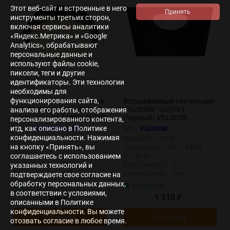
Этот веб-сайт и встроенные в него
инструменты третьих сторон,
включая сервисы аналитики
«Яндекс.Метрика» и «Google
Analytics», обрабатывают
персональные данные и
используют файлы cookie,
пиксели, теги и другие
идентификаторы. Эти технологии
необходимы для
функционирования сайта,
Встраиваемый светильник
Встраиваемый светильник
VGL7238DLB-01B - GX53x1
VGL005B - GU10x1
анализа его работы, отображения
(Черный) VGL7238DLB-01B
(Черный) VGL005B
персонализированного контента,
итд, как описано в Политике
Арт.:
VGL7238DLB-01B
Арт.:
VGL005B
конфиденциальности. Нажимая
Мощность:
12 Вт
Мощность:
10 Вт
на кнопку «Принять», вы
Напряжение:
220 — 240 В
Напряжение:
220 — 240 В
соглашаетесь с использованием
IP:
IP 20
IP:
IP 65
Класс защиты:
II
Класс защиты:
II
указанных технологий и
Диммируемая:
Нет
Диммируемая:
Нет
подтверждаете свое согласие на
обработку персональных данных,
В наличии
В наличии
в соответствии с условиями,
530
1 110
₽
₽
описанными в Политике
конфиденциальности. Вы можете
В корзину
В корзину
отозвать согласие в любое время.