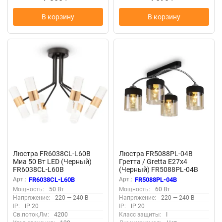
В корзину
В корзину
Люстра FR6038CL-L60B
Люстра FR5088PL-04B
Миа 50 Вт LED (Черный)
Гретта / Gretta E27x4
FR6038CL-L60B
(Черный) FR5088PL-04B
Арт.:
FR6038CL-L60B
Арт.:
FR5088PL-04B
Мощность:
50 Вт
Мощность:
60 Вт
Напряжение:
220 — 240 В
Напряжение:
220 — 240 В
IP:
IP 20
IP:
IP 20
Св.поток,Лм:
4200
Класс защиты:
I