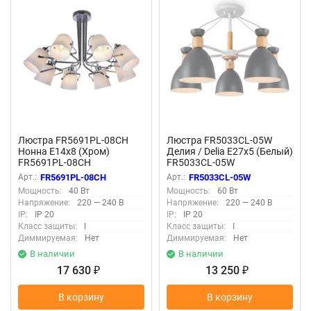
Люстра FR5691PL-08CH
Люстра FR5033CL-05W
Нонна E14x8 (Хром)
Делия / Delia E27x5 (Белый)
FR5691PL-08CH
FR5033CL-05W
Арт.:
FR5691PL-08CH
Арт.:
FR5033CL-05W
Мощность:
40 Вт
Мощность:
60 Вт
Напряжение:
220 — 240 В
Напряжение:
220 — 240 В
IP:
IP 20
IP:
IP 20
Класс защиты:
I
Класс защиты:
I
Диммируемая:
Нет
Диммируемая:
Нет
В наличии
В наличии
17 630
13 250
₽
₽
В корзину
В корзину