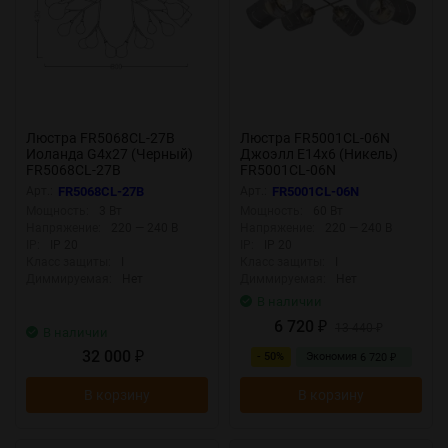
Люстра FR5068CL-27B
Люстра FR5001CL-06N
Иоланда G4x27 (Черный)
Джоэлл E14x6 (Никель)
FR5068CL-27B
FR5001CL-06N
Арт.:
FR5068CL-27B
Арт.:
FR5001CL-06N
Мощность:
3 Вт
Мощность:
60 Вт
Напряжение:
220 — 240 В
Напряжение:
220 — 240 В
IP:
IP 20
IP:
IP 20
Класс защиты:
I
Класс защиты:
I
Диммируемая:
Нет
Диммируемая:
Нет
В наличии
6 720
₽
13 440
₽
В наличии
32 000
- 50%
Экономия
₽
6 720
₽
В корзину
В корзину