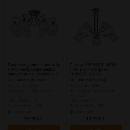
Дизайн изделий серии Nella
Люстра FR5691PL-05CH
– это компромисс между
Нонна E14x5 (Хром)
изяществом и строгостью
FR5691PL-05CH
классики с
Арт.:
FR2662-PL-08-BZ
Арт.:
FR5691PL-05CH
функциональностью и
Мощность:
40 Вт
Мощность:
40 Вт
лаконичностью модерна.
Напряжение:
220 — 240 В
Напряжение:
220 — 240 В
Арматура светильников
IP:
IP 20
IP:
IP 20
сделана из металла
Класс защиты:
I
Класс защиты:
I
бронзового цвета и
Диммируемая:
Нет
Диммируемая:
Нет
причудливо изогнута (дань
классическому стилю), а
В наличии
В наличии
также декорирован
18 990
10 290
₽
₽