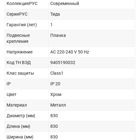
КоллекцияРУС
Современный
СерияРУС
Тида
Гарантия (лет)
1
Подвесные
Планка
крепления
Напряжение
AC 220-240 V 50 Hz
Код ТН ВЭД
9405190032
Клас защиты
Class1
IP
IP 20
Цвет
Хром
Материал
Металл
Диаметр (мм)
830
Длина (мм)
830
Ширина (мм)
830