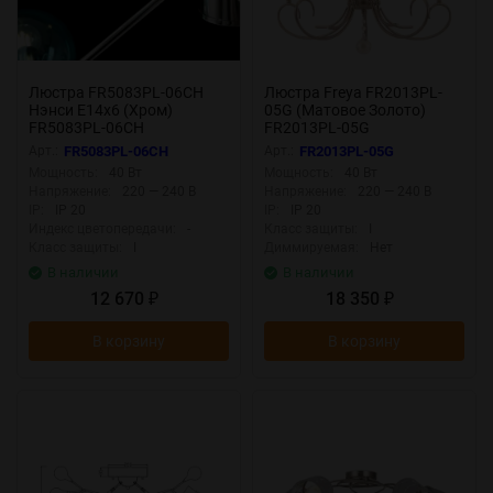
Люстра FR5083PL-06CH
Люстра Freya FR2013PL-
Нэнси E14x6 (Хром)
05G (Матовое Золото)
FR5083PL-06CH
FR2013PL-05G
Арт.:
FR5083PL-06CH
Арт.:
FR2013PL-05G
Мощность:
40 Вт
Мощность:
40 Вт
Напряжение:
220 — 240 В
Напряжение:
220 — 240 В
IP:
IP 20
IP:
IP 20
Индекс цветопередачи:
-
Класс защиты:
I
Класс защиты:
I
Диммируемая:
Нет
В наличии
В наличии
12 670
18 350
₽
₽
В корзину
В корзину