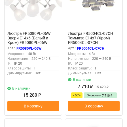
Люстра FR5080PL-06W
Люстра FR5004CL-07CH
Эвери E14x6 (Белый и
Томмаза E14x7 (Хром)
Хром) FR5080PL-06W
FR5004CL-07CH
Арт.:
FR5080PL-06W
Арт.:
FR5004CL-07CH
Мощность:
40 Вт
Мощность:
4 Вт
Напряжение:
220 — 240 В
Напряжение:
220 — 240 В
IP:
IP 20
IP:
IP 20
Класс защиты:
I
Класс защиты:
I
Диммируемая:
Нет
Диммируемая:
Нет
В наличии
7 710
₽
15 420
₽
В наличии
15 280
- 50%
Экономия
₽
7 710
₽
В корзину
В корзину