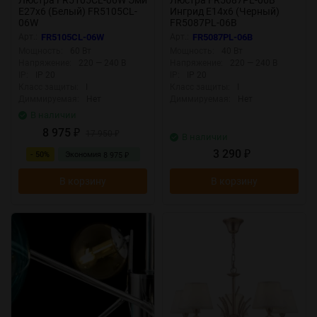
E27x6 (Белый) FR5105CL-
Ингрид E14x6 (Черный)
06W
FR5087PL-06B
Арт.:
FR5105CL-06W
Арт.:
FR5087PL-06B
Мощность:
60 Вт
Мощность:
40 Вт
Напряжение:
220 — 240 В
Напряжение:
220 — 240 В
IP:
IP 20
IP:
IP 20
Класс защиты:
I
Класс защиты:
I
Диммируемая:
Нет
Диммируемая:
Нет
В наличии
8 975
₽
17 950
₽
В наличии
3 290
- 50%
Экономия
₽
8 975
₽
В корзину
В корзину