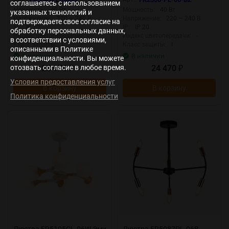
соглашаетесь с использованием
Мощность:
40 Вт
Мощность:
40 Вт
указанных технологий и
Напряжение:
220 — 240 В
Напряжение:
220 — 240 В
подтверждаете свое согласие на
IP:
IP 20
IP:
IP 20
обработку персональных данных,
Индекс цветопередачи:
-
Индекс цветопередачи:
-
в соответствии с условиями,
Класс защиты:
I
Класс защиты:
I
описанными в Политике
В наличии
В наличии
конфиденциальности. Вы можете
20 870
24 470
отозвать согласие в любое время.
₽
₽
Условия предоставления услуг
В корзину
В корзину
Политика конфиденциальности
Люстра FR5105CL-06W Эми
Люстра FR5087PL-06B