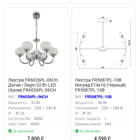
Люстра FR6026PL-06CH
Люстра FR5087PL-10B
Дегни / Degni 32 Вт LED
Ингрид E14x10 (Черный)
(Хром) FR6026PL-06CH
FR5087PL-10B
Арт.:
FR6026PL-06CH
Арт.:
FR5087PL-10B
Мощность:
32 Вт
Мощность:
40 Вт
Напряжение:
220 — 240 В
Напряжение:
220 — 240 В
IP:
IP 20
IP:
IP 20
Св.поток,Лм:
4000
Класс защиты:
I
Цвет.темп:
4000
Диммируемая:
Нет
В наличии
В наличии
7 800
4 590
₽
₽