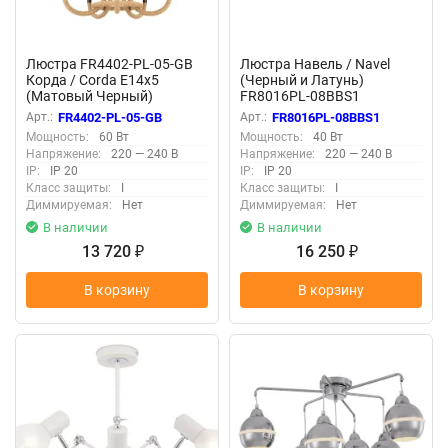
Люстра FR4402-PL-05-GB
Люстра Навель / Navel
Корда / Corda E14x5
(Черный и Латунь)
(Матовый Черный)
FR8016PL-08BBS1
FR4402-PL-05-GB
Арт.:
FR4402-PL-05-GB
Арт.:
FR8016PL-08BBS1
Мощность:
60 Вт
Мощность:
40 Вт
Напряжение:
220 — 240 В
Напряжение:
220 — 240 В
IP:
IP 20
IP:
IP 20
Класс защиты:
I
Класс защиты:
I
Диммируемая:
Нет
Диммируемая:
Нет
В наличии
В наличии
13 720
16 250
₽
₽
В корзину
В корзину