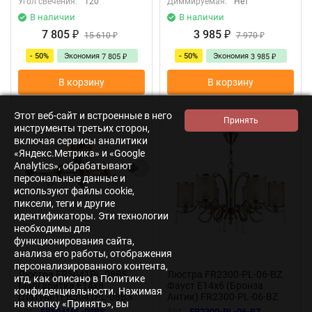
Угол свечения:
120
Диммируемая:
Нет
В наличии
В наличии
7 805
3 985
₽
15 610
₽
7 970
₽
₽
- 50%
Экономия
- 50%
Экономия
7 805
3 985
₽
₽
В корзину
В корзину
Этот веб-сайт и встроенные в него
инструменты третьих сторон,
включая сервисы аналитики
«Яндекс.Метрика» и «Google
Analytics», обрабатывают
персональные данные и
используют файлы cookie,
пиксели, теги и другие
идентификаторы. Эти технологии
необходимы для
функционирования сайта,
анализа его работы, отображения
персонализированного контента,
Люстра FR5041PL-08BS
Люстра FR2300-PL-06-BZ
итд, как описано в Политике
Маргаритка E14x8
Фауст E14x6 (Бронза
конфиденциальности. Нажимая
(Латунь) FR5041PL-08BS
Антик) FR2300-PL-06-BZ
на кнопку «Принять», вы
Арт.:
FR5041PL-08BS
Арт.:
FR2300-PL-06-BZ