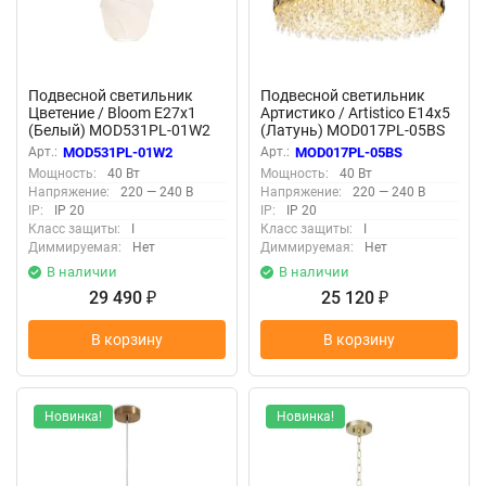
Подвесной светильник
Подвесной светильник
Цветение / Bloom E27х1
Артистико / Artistico E14х5
(Белый) MOD531PL-01W2
(Латунь) MOD017PL-05BS
Арт.:
MOD531PL-01W2
Арт.:
MOD017PL-05BS
Мощность:
40 Вт
Мощность:
40 Вт
Напряжение:
220 — 240 В
Напряжение:
220 — 240 В
IP:
IP 20
IP:
IP 20
Класс защиты:
I
Класс защиты:
I
Диммируемая:
Нет
Диммируемая:
Нет
В наличии
В наличии
29 490
25 120
₽
₽
В корзину
В корзину
Новинка!
Новинка!