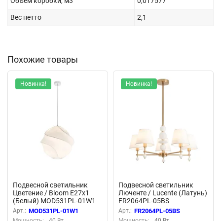
Объем коробки, м3
0,017577
Вес нетто
2,1
Похожие товары
Новинка!
Новинка!
Подвесной светильник
Подвесной светильник
Цветение / Bloom E27х1
Люченте / Lucente (Латунь)
(Белый) MOD531PL-01W1
FR2064PL-05BS
Арт.:
MOD531PL-01W1
Арт.:
FR2064PL-05BS
Мощность:
40 Вт
Мощность:
40 Вт