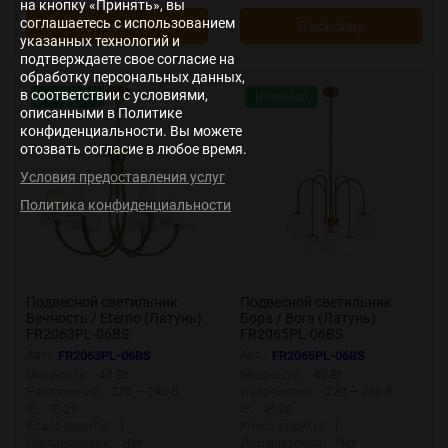
на кнопку «Принять», вы
соглашаетесь с использованием
В корзину
В корзину
указанных технологий и
подтверждаете свое согласие на
обработку персональных данных,
в соответствии с условиями,
Новинка!
Новинка!
описанными в Политике
конфиденциальности. Вы можете
отозвать согласие в любое время.
Условия предоставления услуг
Политика конфиденциальности
Подвесной светильник
Подвесной светильник
Вечность / Eterno (Латунь)
Бора / Bora (Латунь)
FR2063PL-06BS
FR2065PL-06BS
Арт.:
FR2063PL-06BS
Арт.:
FR2065PL-06BS
Мощность:
40 Вт
Мощность:
40 Вт
Напряжение:
220 — 240 В
Напряжение:
220 — 240 В
IP:
IP 20
IP:
IP 20
Класс защиты:
I
Класс защиты:
I
Диммируемая:
Нет
Диммируемая:
Нет