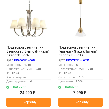
Подвесной светильник
Подвесной светильник
Вечность / Eterno (Никель)
Глазурь / Glaze (Латунь)
FR2063PL-06N
FR5637PL-L6TR
Арт.:
FR2063PL-06N
Арт.:
FR5637PL-L6TR
Мощность:
40 Вт
Мощность:
6 Вт
Напряжение:
220 — 240 В
Напряжение:
220 — 240 В
IP:
IP 20
IP:
IP 20
Класс защиты:
I
Св.поток,Лм:
450
Диммируемая:
Нет
Цвет.темп:
3000
В наличии
В наличии
24 990
7 990
₽
₽
В корзину
В корзину