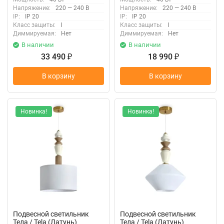
Напряжение:
220 — 240 В
Напряжение:
220 — 240 В
IP:
IP 20
IP:
IP 20
Класс защиты:
I
Класс защиты:
I
Диммируемая:
Нет
Диммируемая:
Нет
В наличии
В наличии
33 490
18 990
₽
₽
В корзину
В корзину
Новинка!
Новинка!
Подвесной светильник
Подвесной светильник
Тела / Tela (Латунь)
Тела / Tela (Латунь)