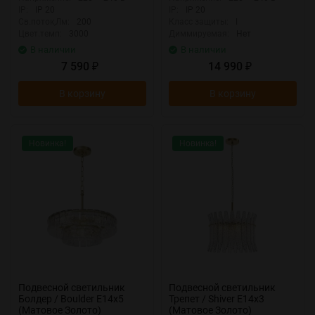
IP:
IP 20
IP:
IP 20
Св.поток,Лм:
200
Класс защиты:
I
Цвет.темп:
3000
Диммируемая:
Нет
В наличии
В наличии
7 590
14 990
₽
₽
В корзину
В корзину
Новинка!
Новинка!
Подвесной светильник
Подвесной светильник
Болдер / Boulder E14х5
Трепет / Shiver E14х3
(Матовое Золото)
(Матовое Золото)