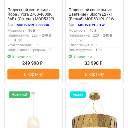
Подвесной светильник
Подвесной светильник
Йора / Yora 2700-4000К
Цветение / Bloom E27х1
36Вт (Латунь) MOD532PL-
(Белый) MOD531PL-01W
L36BSK
Арт.:
MOD532PL-L36BSK
Арт.:
MOD531PL-01W
Мощность:
36 Вт
Мощность:
40 Вт
Напряжение:
220 — 240 В
Напряжение:
220 — 240 В
IP:
IP 20
IP:
IP 20
Угол свечения:
360
Класс защиты:
I
Индекс цветопередачи:
80
Диммируемая:
Нет
В наличии
В наличии
249 990
33 990
₽
₽
В корзину
В корзину
Новинка!
Акция