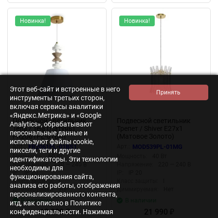
Новинка!
Новинка!
Этот веб-сайт и встроенные в него
инструменты третьих сторон,
включая сервисы аналитики
«Яндекс.Метрика» и «Google
Подвесной светильник
Подвесной светильник
Analytics», обрабатывают
Тела / Tela (Латунь)
Трепет / Shiver E27х1
персональные данные и
FR2061PL-01BS1
(Матовое Золото)
используют файлы cookie,
MOD539PL-01MG
Арт.:
FR2061PL-01BS1
Арт.:
MOD539PL-01MG
пиксели, теги и другие
Мощность:
60 Вт
Мощность:
40 Вт
идентификаторы. Эти технологии
Напряжение:
220 — 240 В
Напряжение:
220 — 240 В
необходимы для
IP:
IP 20
IP:
IP 20
функционирования сайта,
Класс защиты:
I
Класс защиты:
I
анализа его работы, отображения
Диммируемая:
Нет
Диммируемая:
Нет
персонализированного контента,
В наличии
В наличии
итд, как описано в Политике
12 990
21 990
конфиденциальности. Нажимая
₽
₽