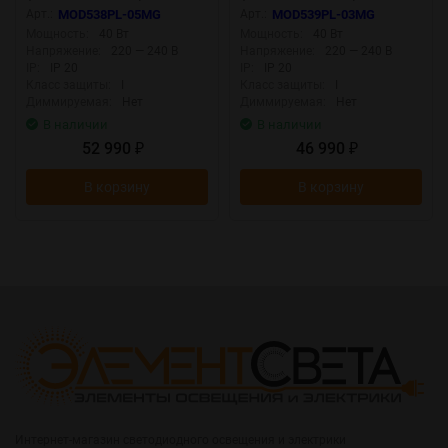
MOD538PL-05MG
MOD539PL-03MG
Арт.:
MOD538PL-05MG
Арт.:
MOD539PL-03MG
Мощность:
40 Вт
Мощность:
40 Вт
Напряжение:
220 — 240 В
Напряжение:
220 — 240 В
IP:
IP 20
IP:
IP 20
Класс защиты:
I
Класс защиты:
I
Диммируемая:
Нет
Диммируемая:
Нет
В наличии
В наличии
52 990
46 990
₽
₽
В корзину
В корзину
Интернет-магазин светодиодного освещения и электрики