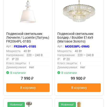
Подвесной светильник
Подвесной светильник
Люченте / Lucente (Латунь)
Болдер / Boulder E14х9
FR2064PL-01BS
(Матовое Золото)
MOD538PL-09MG
Арт.:
FR2064PL-01BS
Арт.:
MOD538PL-09MG
Мощность:
40 Вт
Мощность:
40 Вт
Напряжение:
220 — 240 В
Напряжение:
220 — 240 В
IP:
IP 20
IP:
IP 20
Класс защиты:
I
Класс защиты:
I
Диммируемая:
Нет
Диммируемая:
Нет
В наличии
В наличии
7 990
99 900
₽
₽
В корзину
В корзину
Новинка!
Новинка!