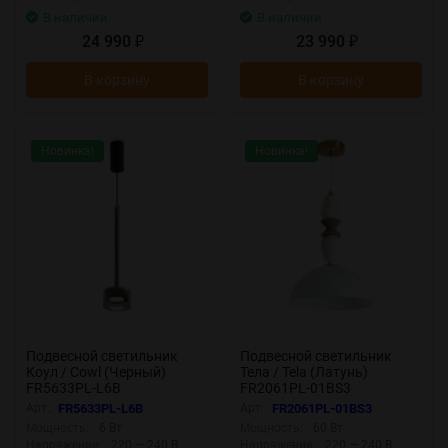
В наличии
В наличии
24 990
23 990
₽
₽
В корзину
В корзину
Новинка!
Новинка!
Подвесной светильник
Подвесной светильник
Коул / Cowl (Черный)
Тела / Tela (Латунь)
FR5633PL-L6B
FR2061PL-01BS3
Арт.:
FR5633PL-L6B
Арт.:
FR2061PL-01BS3
Мощность:
6 Вт
Мощность:
60 Вт
Напряжение:
220 — 240 В
Напряжение:
220 — 240 В