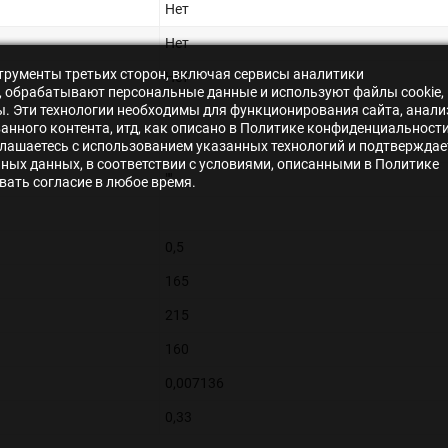
Нет
Нет
нструменты третьих сторон, включая сервисы аналитики
Нет
s», обрабатывают персональные данные и используют файлы cookie,
ры. Эти технологии необходимы для функционирования сайта, анали
нного контента, итд, как описано в Политике конфиденциальности
лашаетесь с использованием указанных технологий и подтверждае
ьных данных, в соответствии с условиями, описанными в Политике
""
ать согласие в любое время.
0,5
165
215
160
0,007136
0,33