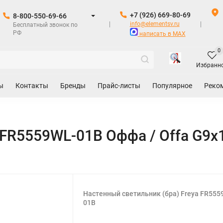
+7 (926) 669-80-69
8-800-550-69-66
info@elementsv.ru
Бесплатный звонок по
РФ
написать в MAX
0
Избранн
ы
Контакты
Бренды
Прайс-листы
Популярное
Реко
 FR5559WL-01B Оффа / Offa G9x
Настенный светильник (бра) Freya FR555
01B