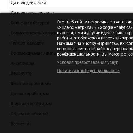
Датчик движения
Датчик освещенности
Этот веб-сайт и встроенные в него и
Солнечная батарея
«Яндекс.Метрика» и «Google Analytic
пиксели, теги и другие идентификато
Совместимость коллекций
работы, отображения персонализирова
Тип светодиодов
Нажимая на кнопку «Принять», вы сог
свое согласие на обработку персонал
Рекомендуемые лампы
конфиденциальности. Вы можете отозв
Условия предоставления услуг
Аксессуары
Политика конфиденциальности
Вес брутто
Высота коробки, мм
Длина коробки, мм
Ширина коробки, мм
Объем коробки, м3
Вес нетто