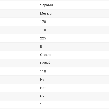
Черный
Металл
170
110
225
B
Стекло
Белый
110
Нет
Нет
G9
1