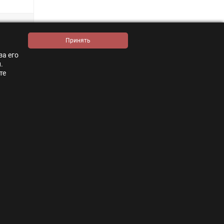
за его
.
те