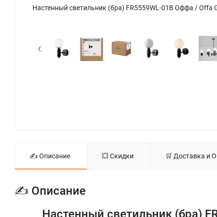
Настенный светильник (бра) FR5559WL-01B Оффа / Offa G9x1 (Черный) FR5559WL-01B - фото 10
‹
✍ Описание
💥 Скидки
🛒 Доставка и 
✍ Описание
Настенный светильник (бра) F