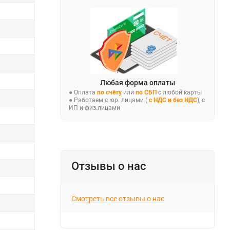
Любая форма оплаты
● Оплата
по счёту
или
по СБП
с любой карты
● Работаем с юр. лицами (
с НДС и без НДС
), с
ИП и физ.лицами
Отзывы о нас
Смотреть все отзывы о нас