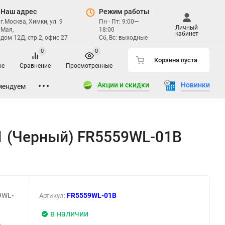
Наш адрес
Режим работы
г.Москва, Химки, ул. 9
Пн - Пт: 9:00—
Личный
Мая,
18:00
кабинет
дом 12Д, стр.2, офис 27
Сб, Вс: выходные
0
0
Корзина пуста
ое
Сравнение
Просмотренные
Акции и скидки
Новинки
мендуем
1 (Черный) FR5559WL-01B
9WL-
FR5559WL-01B
Артикул:
в наличии