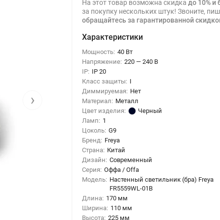
На этот товар возможна скидка
до 10% и 
за покупку нескольких штук! Звоните, пиш
обращайтесь за гарантированной скидко
Характеристики
Мощность:
40 Вт
Напряжение:
220 — 240 В
IP:
IP 20
Класс защиты:
I
Диммируемая:
Нет
›
Материал:
Металл
Цвет изделия:
Черный
Ламп:
1
Цоколь:
G9
Бренд:
Freya
Страна:
Китай
Дизайн:
Современный
Серия:
Оффа / Offa
Модель:
Настенный светильник (бра) Freya
FR5559WL-01B
Длина:
170 мм
Ширина:
110 мм
Высота:
225 мм