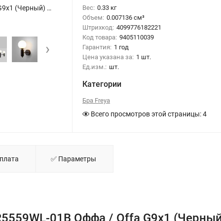
Настенный светильник (бра) FR5559WL-01B Оффа / Offa G9x1 (Черный) FR5559WL-01B - фото
Вес:
0.33 кг
Объем:
0.007136 см³
Штрихкод:
4099776182221
Код товара:
9405110039
›
Гарантия:
1 год
Цена указана за:
1 шт.
Ед.изм.:
шт.
Категории
Бра Freya
Всего просмотров этой страницы:
4
Оплата
✅ Параметры
R5559WL-01B Оффа / Offa G9x1 (Черный