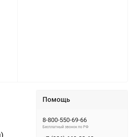
Настенный светильник (бра) FR5559WL-01B Оффа / Offa G9x1 (Черный) FR5559WL-01B - фото 2
Помощь
8-800-550-69-66
Бесплатный звонок по РФ
)