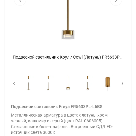
Подвесной светильник Коул / Cowl (Латунь) FR5633PL-L6BS - фото 17
Подвесной светильник Коул / Cowl (Латунь) FR5633PL-L6BS - фото
‹
›
Подвесной светильник Freya FR5633PL-L6BS
Металлическая арматура в цветах латунь, хром,
чёрный, кашемир и серый (цвет RAL 0606005).
Стеклянные юбки—плафоны. Встроенный СД/LED-
источник света 3000К