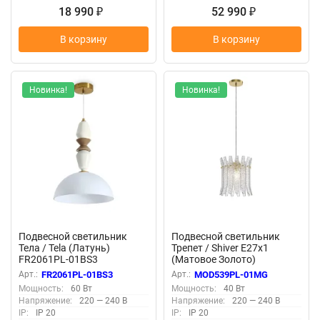
18 990
52 990
₽
₽
В корзину
В корзину
Новинка!
Новинка!
Подвесной светильник
Подвесной светильник
Тела / Tela (Латунь)
Трепет / Shiver E27х1
FR2061PL-01BS3
(Матовое Золото)
MOD539PL-01MG
Арт.:
FR2061PL-01BS3
Арт.:
MOD539PL-01MG
Мощность:
60 Вт
Мощность:
40 Вт
Напряжение:
220 — 240 В
Напряжение:
220 — 240 В
IP:
IP 20
IP:
IP 20