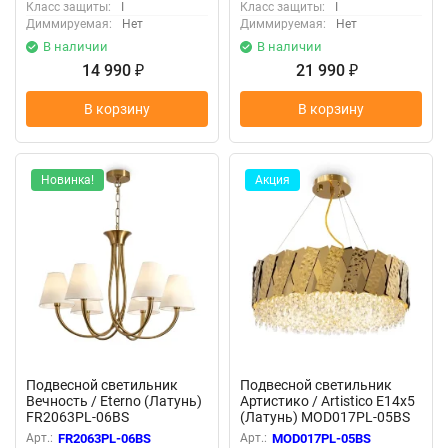
Класс защиты:
I
Класс защиты:
I
Диммируемая:
Нет
Диммируемая:
Нет
В наличии
В наличии
14 990
21 990
₽
₽
В корзину
В корзину
Новинка!
Акция
Подвесной светильник
Подвесной светильник
Вечность / Eterno (Латунь)
Артистико / Artistico E14х5
FR2063PL-06BS
(Латунь) MOD017PL-05BS
Арт.:
FR2063PL-06BS
Арт.:
MOD017PL-05BS