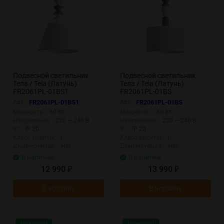
Подвесной светильник
Подвесной светильник
Тела / Tela (Латунь)
Тела / Tela (Латунь)
FR2061PL-01BS1
FR2061PL-01BS
Арт.:
FR2061PL-01BS1
Арт.:
FR2061PL-01BS
Мощность:
60 Вт
Мощность:
60 Вт
Напряжение:
220 — 240 В
Напряжение:
220 — 240 В
IP:
IP 20
IP:
IP 20
Класс защиты:
I
Класс защиты:
I
Диммируемая:
Нет
Диммируемая:
Нет
В наличии
В наличии
12 990
13 990
₽
₽
В корзину
В корзину