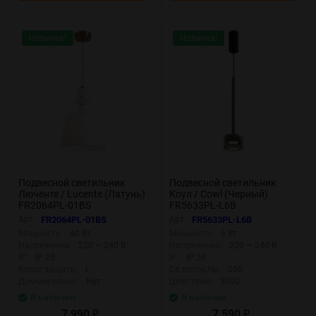
Новинка!
Новинка!
Подвесной светильник
Подвесной светильник
Люченте / Lucente (Латунь)
Коул / Cowl (Черный)
FR2064PL-01BS
FR5633PL-L6B
Арт.:
FR2064PL-01BS
Арт.:
FR5633PL-L6B
Мощность:
40 Вт
Мощность:
6 Вт
Напряжение:
220 — 240 В
Напряжение:
220 — 240 В
IP:
IP 20
IP:
IP 20
Класс защиты:
I
Св.поток,Лм:
200
Диммируемая:
Нет
Цвет.темп:
3000
В наличии
В наличии
7 990
7 590
₽
₽