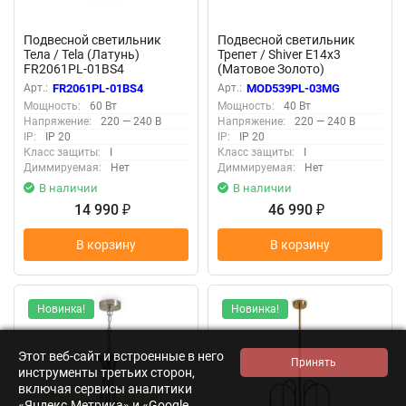
Подвесной светильник
Подвесной светильник
Тела / Tela (Латунь)
Трепет / Shiver E14х3
FR2061PL-01BS4
(Матовое Золото)
MOD539PL-03MG
Арт.:
FR2061PL-01BS4
Арт.:
MOD539PL-03MG
Мощность:
60 Вт
Мощность:
40 Вт
Напряжение:
220 — 240 В
Напряжение:
220 — 240 В
IP:
IP 20
IP:
IP 20
Класс защиты:
I
Класс защиты:
I
Диммируемая:
Нет
Диммируемая:
Нет
В наличии
В наличии
14 990
46 990
₽
₽
В корзину
В корзину
Новинка!
Новинка!
Этот веб-сайт и встроенные в него
инструменты третьих сторон,
включая сервисы аналитики
«Яндекс.Метрика» и «Google