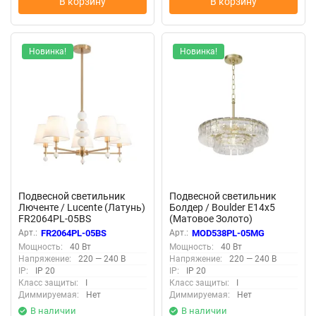
В корзину
В корзину
Новинка!
Новинка!
Подвесной светильник
Подвесной светильник
Люченте / Lucente (Латунь)
Болдер / Boulder E14х5
FR2064PL-05BS
(Матовое Золото)
MOD538PL-05MG
Арт.:
FR2064PL-05BS
Арт.:
MOD538PL-05MG
Мощность:
40 Вт
Мощность:
40 Вт
Напряжение:
220 — 240 В
Напряжение:
220 — 240 В
IP:
IP 20
IP:
IP 20
Класс защиты:
I
Класс защиты:
I
Диммируемая:
Нет
Диммируемая:
Нет
В наличии
В наличии