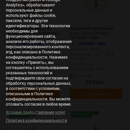
Analytics», обрабатывают
персональные данные и
используют файлы cookie,
пиксели, теги и другие
идентификаторы. Эти технологии
Подвесной светильник
Подвесной светильник
необходимы для
Вечность / Eterno (Никель)
Бора / Bora (Латунь)
функционирования сайта,
FR2063PL-06N
FR2065PL-06BS
анализа его работы, отображения
Арт.:
FR2063PL-06N
Арт.:
FR2065PL-06BS
персонализированного контента,
Мощность:
40 Вт
Мощность:
40 Вт
итд, как описано в Политике
Напряжение:
220 — 240 В
Напряжение:
220 — 240 В
конфиденциальности. Нажимая
IP:
IP 20
IP:
IP 20
на кнопку «Принять», вы
Класс защиты:
I
Класс защиты:
I
соглашаетесь с использованием
Диммируемая:
Нет
Диммируемая:
Нет
указанных технологий и
В наличии
В наличии
подтверждаете свое согласие на
24 990
23 990
обработку персональных данных,
₽
₽
в соответствии с условиями,
описанными в Политике
В корзину
В корзину
конфиденциальности. Вы можете
отозвать согласие в любое время.
Условия предоставления услуг
Новинка!
Новинка!
Политика конфиденциальности