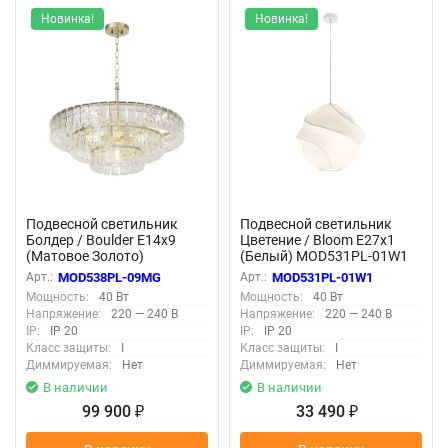
Новинка!
Новинка!
Подвесной светильник
Подвесной светильник
Болдер / Boulder E14х9
Цветение / Bloom E27х1
(Матовое Золото)
(Белый) MOD531PL-01W1
MOD538PL-09MG
Арт.:
MOD538PL-09MG
Арт.:
MOD531PL-01W1
Мощность:
40 Вт
Мощность:
40 Вт
Напряжение:
220 — 240 В
Напряжение:
220 — 240 В
IP:
IP 20
IP:
IP 20
Класс защиты:
I
Класс защиты:
I
Диммируемая:
Нет
Диммируемая:
Нет
В наличии
В наличии
99 900
33 490
₽
₽