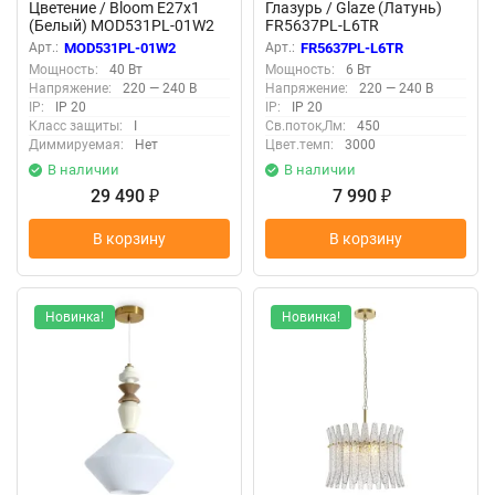
Цветение / Bloom E27х1
Глазурь / Glaze (Латунь)
(Белый) MOD531PL-01W2
FR5637PL-L6TR
Арт.:
MOD531PL-01W2
Арт.:
FR5637PL-L6TR
Мощность:
40 Вт
Мощность:
6 Вт
Напряжение:
220 — 240 В
Напряжение:
220 — 240 В
IP:
IP 20
IP:
IP 20
Класс защиты:
I
Св.поток,Лм:
450
Диммируемая:
Нет
Цвет.темп:
3000
В наличии
В наличии
29 490
7 990
₽
₽
В корзину
В корзину
Новинка!
Новинка!