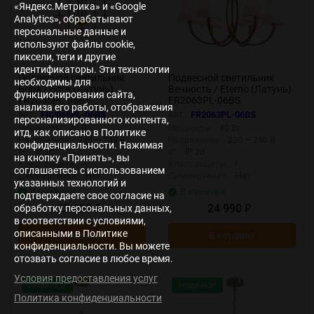
«Яндекс.Метрика» и «Google
Analytics», обрабатывают
персональные данные и
используют файлы cookie,
пиксели, теги и другие
идентификаторы. Эти технологии
Подвесной светильник
Подвесной светильник
необходимы для
Бора / Bora (Латунь)
Вечность / Eterno (Латунь)
функционирования сайта,
FR2065PL-06BS
FR2063PL-06BS
анализа его работы, отображения
Арт.:
FR2065PL-06BS
Арт.:
FR2063PL-06BS
персонализированного контента,
Мощность:
40 Вт
Мощность:
40 Вт
итд, как описано в Политике
Напряжение:
220 — 240 В
Напряжение:
220 — 240 В
конфиденциальности. Нажимая
IP:
IP 20
IP:
IP 20
на кнопку «Принять», вы
Класс защиты:
I
Класс защиты:
I
соглашаетесь с использованием
Диммируемая:
Нет
Диммируемая:
Нет
указанных технологий и
В наличии
В наличии
подтверждаете свое согласие на
23 990
24 990
обработку персональных данных,
₽
₽
в соответствии с условиями,
описанными в Политике
В корзину
В корзину
конфиденциальности. Вы можете
отозвать согласие в любое время.
Условия предоставления услуг
Новинка!
Новинка!
Политика конфиденциальности