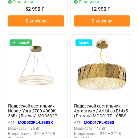
В наличии
В наличии
52 990
12 990
₽
₽
В корзину
В корзину
Новинка!
Акция
Подвесной светильник
Подвесной светильник
Йора / Yora 2700-4000К
Артистико / Artistico E14х5
36Вт (Латунь) MOD532PL-
(Латунь) MOD017PL-05BS
L36BSK
Арт.:
MOD532PL-L36BSK
Арт.:
MOD017PL-05BS
Мощность:
36 Вт
Мощность:
40 Вт
Напряжение:
220 — 240 В
Напряжение:
220 — 240 В