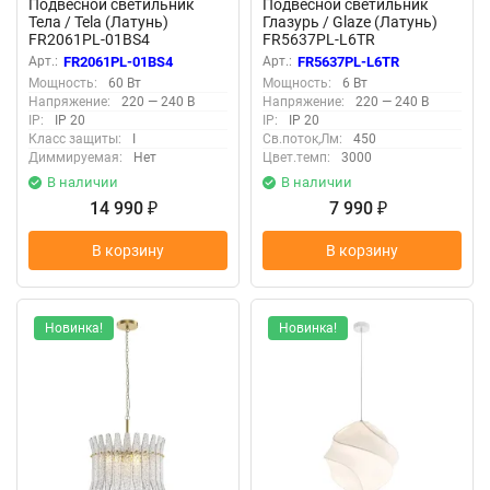
Подвесной светильник
Подвесной светильник
Тела / Tela (Латунь)
Глазурь / Glaze (Латунь)
FR2061PL-01BS4
FR5637PL-L6TR
Арт.:
FR2061PL-01BS4
Арт.:
FR5637PL-L6TR
Мощность:
60 Вт
Мощность:
6 Вт
Напряжение:
220 — 240 В
Напряжение:
220 — 240 В
IP:
IP 20
IP:
IP 20
Класс защиты:
I
Св.поток,Лм:
450
Диммируемая:
Нет
Цвет.темп:
3000
В наличии
В наличии
14 990
7 990
₽
₽
В корзину
В корзину
Новинка!
Новинка!