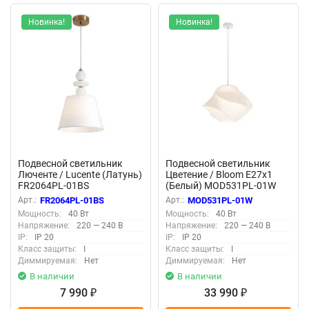
Новинка!
Новинка!
Подвесной светильник
Подвесной светильник
Люченте / Lucente (Латунь)
Цветение / Bloom E27х1
FR2064PL-01BS
(Белый) MOD531PL-01W
Арт.:
FR2064PL-01BS
Арт.:
MOD531PL-01W
Мощность:
40 Вт
Мощность:
40 Вт
Напряжение:
220 — 240 В
Напряжение:
220 — 240 В
IP:
IP 20
IP:
IP 20
Класс защиты:
I
Класс защиты:
I
Диммируемая:
Нет
Диммируемая:
Нет
В наличии
В наличии
7 990
33 990
₽
₽