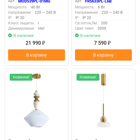
Арт.:
MOD539PL-01MG
Арт.:
FR5633PL-L6B
Мощность:
40 Вт
Мощность:
6 Вт
Напряжение:
220 — 240 В
Напряжение:
220 — 240 В
IP:
IP 20
IP:
IP 20
Класс защиты:
I
Св.поток,Лм:
200
Диммируемая:
Нет
Цвет.темп:
3000
В наличии
В наличии
21 990
7 590
₽
₽
В корзину
В корзину
Новинка!
Новинка!