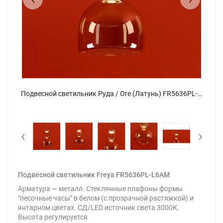
Подвесной светильник Руда / Ore (Латунь) FR5636PL-L6AM - фото 17
Подвесной светильник Руда / Ore (Латунь) FR5636PL-L6AM - фото
‹
›
Подвесной светильник Freya FR5636PL-L6AM
Арматура — металл. Стеклянные плафоны формы
"песочные часы" в белом (с прозрачной растяжкой) и
янтарном цветах. СД/LED источник света 3000К.
Высота регулируется