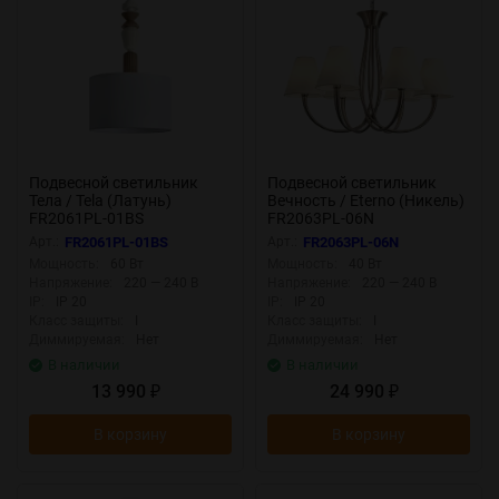
Подвесной светильник
Подвесной светильник
Тела / Tela (Латунь)
Вечность / Eterno (Никель)
FR2061PL-01BS
FR2063PL-06N
Арт.:
FR2061PL-01BS
Арт.:
FR2063PL-06N
Мощность:
60 Вт
Мощность:
40 Вт
Напряжение:
220 — 240 В
Напряжение:
220 — 240 В
IP:
IP 20
IP:
IP 20
Класс защиты:
I
Класс защиты:
I
Диммируемая:
Нет
Диммируемая:
Нет
В наличии
В наличии
13 990
24 990
₽
₽
В корзину
В корзину