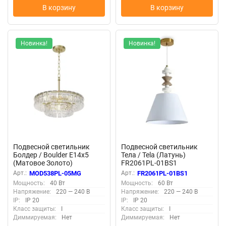
В корзину
В корзину
Новинка!
Новинка!
Подвесной светильник
Подвесной светильник
Болдер / Boulder E14х5
Тела / Tela (Латунь)
(Матовое Золото)
FR2061PL-01BS1
MOD538PL-05MG
Арт.:
MOD538PL-05MG
Арт.:
FR2061PL-01BS1
Мощность:
40 Вт
Мощность:
60 Вт
Напряжение:
220 — 240 В
Напряжение:
220 — 240 В
IP:
IP 20
IP:
IP 20
Класс защиты:
I
Класс защиты:
I
Диммируемая:
Нет
Диммируемая:
Нет