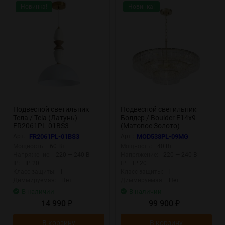
Новинка!
Новинка!
Подвесной светильник
Подвесной светильник
Тела / Tela (Латунь)
Болдер / Boulder E14х9
FR2061PL-01BS3
(Матовое Золото)
MOD538PL-09MG
Арт.:
FR2061PL-01BS3
Арт.:
MOD538PL-09MG
Мощность:
60 Вт
Мощность:
40 Вт
Напряжение:
220 — 240 В
Напряжение:
220 — 240 В
IP:
IP 20
IP:
IP 20
Класс защиты:
I
Класс защиты:
I
Диммируемая:
Нет
Диммируемая:
Нет
В наличии
В наличии
14 990
99 900
₽
₽
В корзину
В корзину