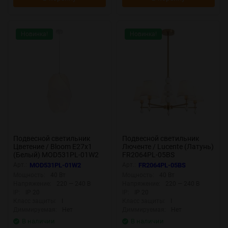
Новинка!
Новинка!
Подвесной светильник
Подвесной светильник
Цветение / Bloom E27х1
Люченте / Lucente (Латунь)
(Белый) MOD531PL-01W2
FR2064PL-05BS
Арт.:
MOD531PL-01W2
Арт.:
FR2064PL-05BS
Мощность:
40 Вт
Мощность:
40 Вт
Напряжение:
220 — 240 В
Напряжение:
220 — 240 В
IP:
IP 20
IP:
IP 20
Класс защиты:
I
Класс защиты:
I
Диммируемая:
Нет
Диммируемая:
Нет
В наличии
В наличии