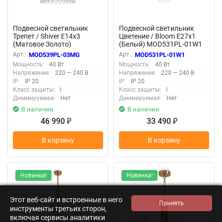
Подвесной светильник
Подвесной светильник
Трепет / Shiver E14х3
Цветение / Bloom E27х1
(Матовое Золото)
(Белый) MOD531PL-01W1
MOD539PL-03MG
Арт.:
MOD539PL-03MG
Арт.:
MOD531PL-01W1
Мощность:
40 Вт
Мощность:
40 Вт
Напряжение:
220 — 240 В
Напряжение:
220 — 240 В
IP:
IP 20
IP:
IP 20
Класс защиты:
I
Класс защиты:
I
Диммируемая:
Нет
Диммируемая:
Нет
В наличии
В наличии
46 990
33 490
₽
₽
В корзину
В корзину
Новинка!
Новинка!
Этот веб-сайт и встроенные в него
инструменты третьих сторон,
включая сервисы аналитики