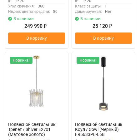
IP:
IP 20
IP:
IP 20
Угол свечения:
360
Класс защиты:
I
Индекс цветопередачи:
80
Диммируемая:
Нет
В наличии
В наличии
249 990
25 120
₽
₽
В корзину
В корзину
Новинка!
Новинка!
Подвесной светильник
Подвесной светильник
Трепет / Shiver E27х1
Коул / Cowl (Черный)
(Матовое Золото)
FR5633PL-L6B
MOD539PL-01MG