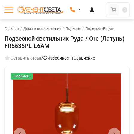
0
Главная
/
Домашнее освещение
/
Подвесы
/
Подвесы «Freya»
Подвесной светильник Руда / Ore (Латунь)
FR5636PL-L6AM
Оставить отзыв
Избранное
Сравнение
Новинка!
‹
›