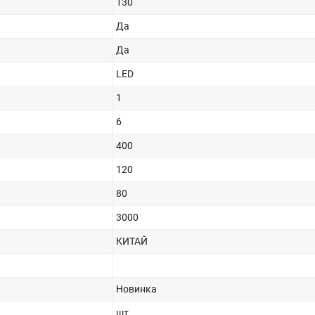
130
Да
Да
LED
1
6
400
120
80
3000
КИТАЙ
Новинка
шт