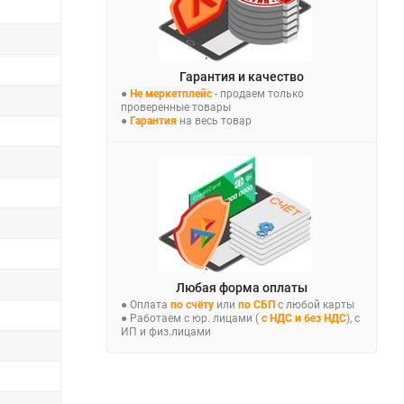
Гарантия и качество
●
Не меркетплейс
- продаем только
проверенные товары
●
Гарантия
на весь товар
Любая форма оплаты
● Оплата
по счёту
или
по СБП
с любой карты
● Работаем с юр. лицами (
с НДС и без НДС
), с
ИП и физ.лицами