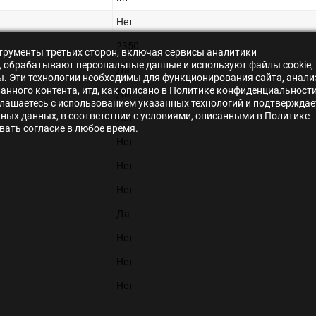
Нет
2350
нструменты третьих сторон, включая сервисы аналитики
s», обрабатывают персональные данные и используют файлы cookie,
Да
ры. Эти технологии необходимы для функционирования сайта, анали
нного контента, итд, как описано в Политике конфиденциальности
Да
лашаетесь с использованием указанных технологий и подтверждае
ьных данных, в соответствии с условиями, описанными в Политике
Нет
ать согласие в любое время.
Нет
Нет
Нет
Да
Нет
Нет
Нет