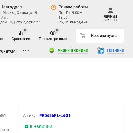
Наш адрес
Режим работы
г.Москва, Химки, ул. 9
Пн - Пт: 9:00—
Личный
Мая,
18:00
кабинет
дом 12Д, стр.2, офис 27
Сб, Вс: выходные
0
0
Корзина пуста
ое
Сравнение
Просмотренные
Акции и скидки
Новинки
мендуем
6G1
FR5636PL-L6G1
Артикул:
ы
в наличии
ачной