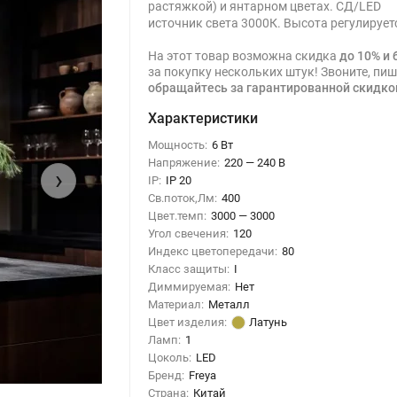
растяжкой) и янтарном цветах. СД/LED
источник света 3000К. Высота регулирует
На этот товар возможна скидка
до 10% и 
за покупку нескольких штук! Звоните, пиш
обращайтесь за гарантированной скидко
Характеристики
Мощность:
6 Вт
Напряжение:
220 — 240 В
›
IP:
IP 20
Св.поток,Лм:
400
Цвет.темп:
3000 — 3000
Угол свечения:
120
Индекс цветопередачи:
80
Класс защиты:
I
Диммируемая:
Нет
Материал:
Металл
Цвет изделия:
Латунь
Ламп:
1
Цоколь:
LED
Бренд:
Freya
Страна:
Китай