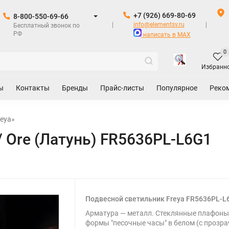
+7 (926) 669-80-69
8-800-550-69-66
info@elementsv.ru
Бесплатный звонок по
РФ
написать в MAX
0
Избранн
ы
Контакты
Бренды
Прайс-листы
Популярное
Реко
eya»
 Ore (Латунь) FR5636PL-L6G1
Подвесной светильник Freya FR5636PL-L
Арматура — металл. Стеклянные плафон
формы "песочные часы" в белом (с прозр