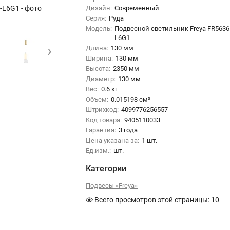
-L6G1 - фото
Подвесной светильник Руда / Ore (Латунь) 
Дизайн:
Современный
Серия:
Руда
Модель:
Подвесной светильник Freya FR5636
L6G1
›
Длина:
130 мм
Ширина:
130 мм
Высота:
2350 мм
Диаметр:
130 мм
Вес:
0.6 кг
Объем:
0.015198 см³
Штрихкод:
4099776256557
Код товара:
9405110033
Гарантия:
3 года
Цена указана за:
1 шт.
Ед.изм.:
шт.
Категории
Подвесы «Freya»
Всего просмотров этой страницы:
10