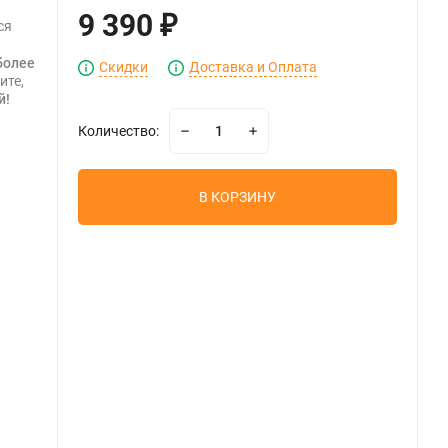
9 390
₽
ся
более
Скидки
Доставка и Оплата
ите,
й!
Количество:
В КОРЗИНУ