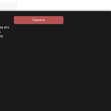
за его
.
те