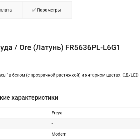
Оплата
✅ Параметры
да / Ore (Латунь) FR5636PL-L6G1
1
ы" в белом (с прозрачной растяжкой) и янтарном цветах. СД/LED
кие характеристики
Freya
-
Modern