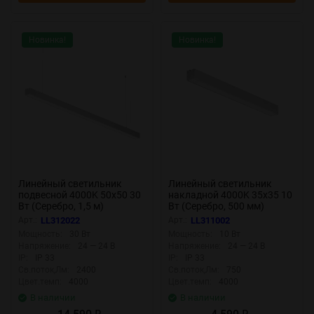
Новинка!
Новинка!
Линейный светильник
Линейный светильник
подвесной 4000K 50x50 30
накладной 4000K 35x35 10
Вт (Серебро, 1,5 м)
Вт (Серебро, 500 мм)
LL312022 (Серебро)
LL311002 (Серебро)
Арт.:
LL312022
Арт.:
LL311002
LL312022
LL311002
Мощность:
30 Вт
Мощность:
10 Вт
Напряжение:
24 — 24 В
Напряжение:
24 — 24 В
IP:
IP 33
IP:
IP 33
Св.поток,Лм:
2400
Св.поток,Лм:
750
Цвет.темп:
4000
Цвет.темп:
4000
В наличии
В наличии