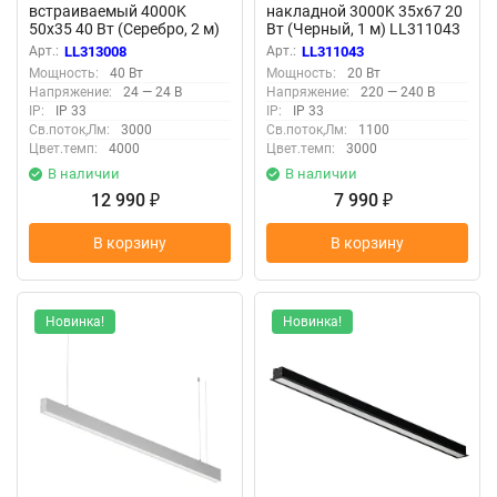
встраиваемый 4000K
накладной 3000K 35x67 20
50x35 40 Вт (Серебро, 2 м)
Вт (Черный, 1 м) LL311043
LL313008 (Серебро)
(Черный) LL311043
Арт.:
LL313008
Арт.:
LL311043
LL313008
Мощность:
40 Вт
Мощность:
20 Вт
Напряжение:
24 — 24 В
Напряжение:
220 — 240 В
IP:
IP 33
IP:
IP 33
Св.поток,Лм:
3000
Св.поток,Лм:
1100
Цвет.темп:
4000
Цвет.темп:
3000
В наличии
В наличии
12 990
7 990
₽
₽
В корзину
В корзину
Новинка!
Новинка!