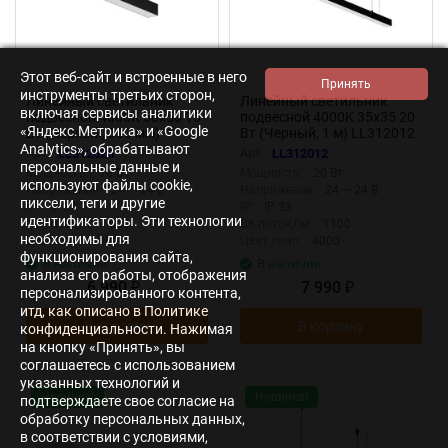
Этот веб-сайт и встроенные в него
инструменты третьих сторон,
Линейный светильник
Линейный светильник
включая сервисы аналитики
подвесной 4000K 50x50 10
подвесной 4000K 35x35 20
«Яндекс.Метрика» и «Google
Вт (Черный, 500 мм)
Вт (Черный, 1 м) LL312012
LL312026 (Черный)
(Черный) LL312012
Analytics», обрабатывают
Арт.:
LL312026
Арт.:
LL312012
LL312026
персональные данные и
Мощность:
10 Вт
Мощность:
20 Вт
используют файлы cookie,
Напряжение:
24 — 24 В
Напряжение:
24 — 24 В
пиксели, теги и другие
IP:
IP 33
IP:
IP 33
идентификаторы. Эти технологии
Св.поток,Лм:
600
Св.поток,Лм:
1100
необходимы для
Цвет.темп:
4000
Цвет.темп:
4000
функционирования сайта,
В наличии
В наличии
анализа его работы, отображения
6 990
7 990
₽
₽
персонализированного контента,
итд, как описано в Политике
В корзину
В корзину
конфиденциальности. Нажимая
на кнопку «Принять», вы
соглашаетесь с использованием
указанных технологий и
Новинка!
Новинка!
подтверждаете свое согласие на
обработку персональных данных,
в соответствии с условиями,