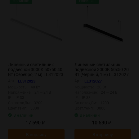
Новинка!
Новинка!
Линейный светильник
Линейный светильник
подвесной 3000K 50x50 40
подвесной 3000K 50x50 20
Вт (Серебро, 2 м) LL312023
Вт (Черный, 1 м) LL312027
(Серебро) LL312023
(Черный) LL312027
Арт.:
LL312023
Арт.:
LL312027
Мощность:
40 Вт
Мощность:
20 Вт
Напряжение:
24 — 24 В
Напряжение:
24 — 24 В
IP:
IP 33
IP:
IP 33
Св.поток,Лм:
3200
Св.поток,Лм:
1200
Цвет.темп:
3000
Цвет.темп:
3000
В наличии
В наличии
17 590
10 590
₽
₽
В корзину
В корзину