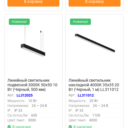
В корзину
В корзину
Новинка!
Новинка!
Линейный светильник
Линейный светильник
подвесной 3000K 50x50 10
накладной 4000K 35x35 20
Вт (Черный, 500 мм)
Вт (Черный, 1 м) LL311012
LL312025 (Черный)
(Черный) LL311012
Арт.:
LL312025
Арт.:
LL311012
LL312025
Мощность:
10 Вт
Мощность:
20 Вт
Напряжение:
24 — 24 В
Напряжение:
24 — 24 В
IP:
IP 33
IP:
IP 33
Св.поток,Лм:
600
Св.поток,Лм:
1100
Цвет.темп:
3000
Цвет.темп:
4000
В наличии
В наличии