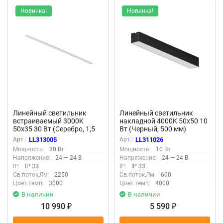
Новинка!
Новинка!
Линейный светильник
Линейный светильник
встраиваемый 3000K
накладной 4000K 50x50 10
50x35 30 Вт (Серебро, 1,5
Вт (Черный, 500 мм)
м) LL313005 (Серебро)
LL311026 (Черный)
Арт.:
LL313005
Арт.:
LL311026
LL313005
LL311026
Мощность:
30 Вт
Мощность:
10 Вт
Напряжение:
24 — 24 В
Напряжение:
24 — 24 В
IP:
IP 33
IP:
IP 33
Св.поток,Лм:
2250
Св.поток,Лм:
600
Цвет.темп:
3000
Цвет.темп:
4000
В наличии
В наличии
10 990
5 590
₽
₽