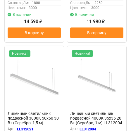
Св.поток,Лм:
1800
Св.поток,Лм:
2250
Цвет.темп:
3000
Цвет.темп:
3000
В наличии
В наличии
14 590
11 990
₽
₽
В корзину
В корзину
Новинка!
Новинка!
Линейный светильник
Линейный светильник
подвесной 3000K 50x50 30
подвесной 4000K 35x35 20
Вт (Серебро, 1,5 м)
Вт (Серебро, 1 м) LL312004
LL312021 (Серебро)
(Серебро) LL312004
Арт.:
LL312021
Арт.:
LL312004