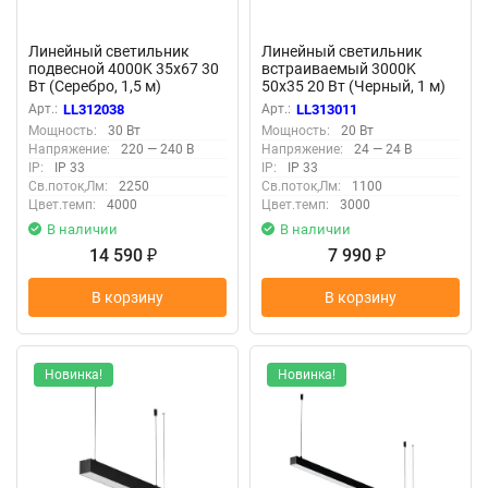
Линейный светильник
Линейный светильник
подвесной 4000K 35x67 30
встраиваемый 3000K
Вт (Серебро, 1,5 м)
50x35 20 Вт (Черный, 1 м)
LL312038 (Серебро)
LL313011 (Черный)
Арт.:
LL312038
Арт.:
LL313011
LL312038
LL313011
Мощность:
30 Вт
Мощность:
20 Вт
Напряжение:
220 — 240 В
Напряжение:
24 — 24 В
IP:
IP 33
IP:
IP 33
Св.поток,Лм:
2250
Св.поток,Лм:
1100
Цвет.темп:
4000
Цвет.темп:
3000
В наличии
В наличии
14 590
7 990
₽
₽
В корзину
В корзину
Новинка!
Новинка!