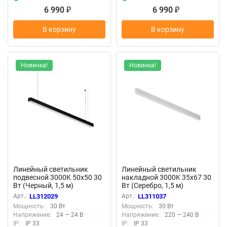
6 990
6 990
₽
₽
В корзину
В корзину
Новинка!
Новинка!
Линейный светильник
Линейный светильник
подвесной 3000K 50x50 30
накладной 3000K 35x67 30
Вт (Черный, 1,5 м)
Вт (Серебро, 1,5 м)
LL312029 (Черный)
LL311037 (Серебро)
Арт.:
LL312029
Арт.:
LL311037
LL312029
LL311037
Мощность:
30 Вт
Мощность:
30 Вт
Напряжение:
24 — 24 В
Напряжение:
220 — 240 В
IP:
IP 33
IP:
IP 33