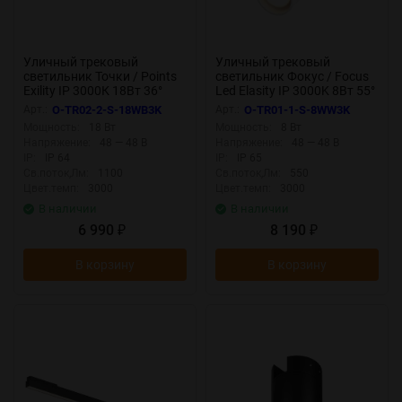
Уличный трековый
Уличный трековый
светильник Точки / Points
светильник Фокус / Focus
Exility IP 3000К 18Вт 36°
Led Elasity IP 3000K 8Вт 55°
черный (Черный) O-TR02-2-
белый (Белый) O-TR01-1-S-
Арт.:
O-TR02-2-S-18WB3K
Арт.:
O-TR01-1-S-8WW3K
S-18WB3K
8WW3K
Мощность:
18 Вт
Мощность:
8 Вт
Напряжение:
48 — 48 В
Напряжение:
48 — 48 В
IP:
IP 64
IP:
IP 65
Св.поток,Лм:
1100
Св.поток,Лм:
550
Цвет.темп:
3000
Цвет.темп:
3000
В наличии
В наличии
6 990
8 190
₽
₽
В корзину
В корзину