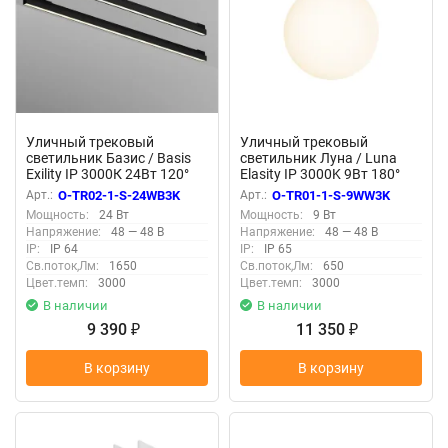
Уличный трековый
Уличный трековый
светильник Базис / Basis
светильник Луна / Luna
Exility IP 3000К 24Вт 120°
Elasity IP 3000K 9Вт 180°
черный (Черный) O-TR02-1-
белый (Белый) O-TR01-1-S-
Арт.:
O-TR02-1-S-24WB3K
Арт.:
O-TR01-1-S-9WW3K
S-24WB3K
9WW3K
Мощность:
24 Вт
Мощность:
9 Вт
Напряжение:
48 — 48 В
Напряжение:
48 — 48 В
IP:
IP 64
IP:
IP 65
Св.поток,Лм:
1650
Св.поток,Лм:
650
Цвет.темп:
3000
Цвет.темп:
3000
В наличии
В наличии
9 390
11 350
₽
₽
В корзину
В корзину