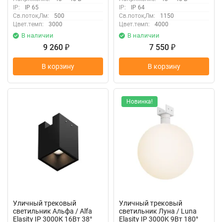
IP:
IP 65
IP:
IP 64
Св.поток,Лм:
500
Св.поток,Лм:
1150
Цвет.темп:
3000
Цвет.темп:
4000
В наличии
В наличии
9 260
7 550
₽
₽
В корзину
В корзину
Новинка!
Уличный трековый
Уличный трековый
светильник Альфа / Alfa
светильник Луна / Luna
Elasity IP 3000К 16Вт 38°
Elasity IP 3000K 9Вт 180°