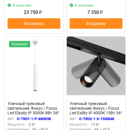
В наличии
В наличии
23 750
7 350
₽
₽
В корзину
В корзину
Новинка!
Уличный трековый
Уличный трековый
светильник Фокус / Focus
светильник Фокус / Focus
Led Elasity IP 3000K 8Вт 38°
Led Exility IP 4000К 15Вт 36°
белый (Белый) O-TR01-1-P-
черный (Черный) O-TR02-1-
Арт.:
O-TR01-1-P-8WW3K
Арт.:
O-TR02-1-S-15WB4K
8WW3K
S-15WB4K
Мощность:
8 Вт
Мощность:
15 Вт
Напряжение:
48 — 48 В
Напряжение:
48 — 48 В