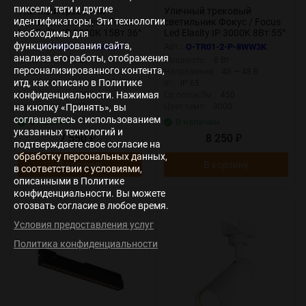
пиксели, теги и другие
Уличный трековый
Уличный трековый
идентификаторы. Эти технологии
светильник Фокус / Focus
светильник Фокус / Focus
Led Exility IP 3000К 15Вт 36°
Led Elasity IP 3000K 8Вт 55°
необходимы для
черный (Черный) O-TR02-1-
белый (Белый) O-TR01-2-P-
функционирования сайта,
Арт.:
O-TR02-1-S-15WB3K
Арт.:
O-TR01-2-P-8WW3K
S-15WB3K
8WW3K
анализа его работы, отображения
Мощность:
15 Вт
Мощность:
8 Вт
персонализированного контента,
Напряжение:
48 — 48 В
Напряжение:
48 — 48 В
итд, как описано в Политике
IP:
IP 64
IP:
IP 65
конфиденциальности. Нажимая
Св.поток,Лм:
1200
Св.поток,Лм:
450
на кнопку «Принять», вы
Цвет.темп:
3000
Цвет.темп:
3000
соглашаетесь с использованием
В наличии
В наличии
указанных технологий и
7 550
8 250
₽
₽
подтверждаете свое согласие на
обработку персональных данных,
В корзину
В корзину
в соответствии с условиями,
описанными в Политике
конфиденциальности. Вы можете
отозвать согласие в любое время.
Условия предоставления услуг
Политика конфиденциальности