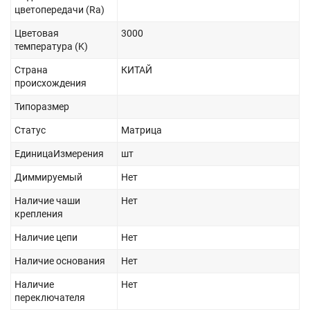
цветопередачи (Ra)
Цветовая
3000
температура (K)
Страна
КИТАЙ
происхождения
Типоразмер
Статус
Матрица
ЕдиницаИзмерения
шт
Диммируемый
Нет
Наличие чаши
Нет
крепления
Наличие цепи
Нет
Наличие основания
Нет
Наличие
Нет
переключателя