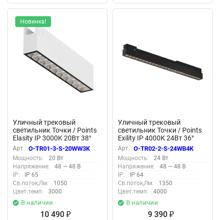
Новинка!
Уличный трековый
Уличный трековый
светильник Точки / Points
светильник Точки / Points
Elasity IP 3000K 20Вт 38°
Exility IP 4000К 24Вт 36°
белый (Белый) O-TR01-3-S-
черный (Черный) O-TR02-2-
Арт.:
O-TR01-3-S-20WW3K
Арт.:
O-TR02-2-S-24WB4K
20WW3K
S-24WB4K
Мощность:
20 Вт
Мощность:
24 Вт
Напряжение:
48 — 48 В
Напряжение:
48 — 48 В
IP:
IP 65
IP:
IP 64
Св.поток,Лм:
1050
Св.поток,Лм:
1350
Цвет.темп:
3000
Цвет.темп:
4000
В наличии
В наличии
10 490
9 390
₽
₽