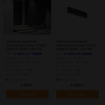
Уличный трековый
Уличный трековый
светильник Точки / Points
светильник Точки / Points
Exility IP 4000К 18Вт 36°
Exility IP 4000К 12Вт 36°
черный (Черный) O-TR02-2-
черный (Черный) O-TR02-2-
Арт.:
O-TR02-2-S-18WB4K
Арт.:
O-TR02-2-S-12WB4K
S-18WB4K
S-12WB4K
Мощность:
18 Вт
Мощность:
12 Вт
Напряжение:
48 — 48 В
Напряжение:
48 — 48 В
IP:
IP 64
IP:
IP 64
Св.поток,Лм:
1050
Св.поток,Лм:
800
Цвет.темп:
4000
Цвет.темп:
4000
В наличии
В наличии
6 990
5 950
₽
₽
В корзину
В корзину