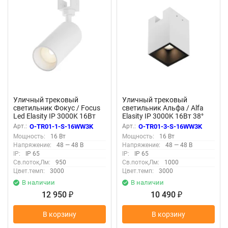
Уличный трековый
Уличный трековый
светильник Фокус / Focus
светильник Альфа / Alfa
Led Elasity IP 3000K 16Вт
Elasity IP 3000K 16Вт 38°
55° белый (Белый) O-TR01-
белый (Белый) O-TR01-3-S-
Арт.:
O-TR01-1-S-16WW3K
Арт.:
O-TR01-3-S-16WW3K
1-S-16WW3K
16WW3K
Мощность:
16 Вт
Мощность:
16 Вт
Напряжение:
48 — 48 В
Напряжение:
48 — 48 В
IP:
IP 65
IP:
IP 65
Св.поток,Лм:
950
Св.поток,Лм:
1000
Цвет.темп:
3000
Цвет.темп:
3000
В наличии
В наличии
12 950
10 490
₽
₽
В корзину
В корзину