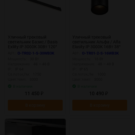
Уличный трековый
Уличный трековый
светильник Базис / Basis
светильник Альфа / Alfa
Exility IP 3000К 30Вт 120°
Elasity IP 3000К 16Вт 38°
черный (Черный) O-TR02-1-
черный (Черный) O-TR01-2-
Арт.:
O-TR02-1-S-30WB3K
Арт.:
O-TR01-2-S-16WB3K
S-30WB3K
S-16WB3K
Мощность:
30 Вт
Мощность:
16 Вт
Напряжение:
48 — 48 В
Напряжение:
48 — 48 В
IP:
IP 64
IP:
IP 65
Св.поток,Лм:
1750
Св.поток,Лм:
1000
Цвет.темп:
3000
Цвет.темп:
3000
В наличии
В наличии
11 450
10 490
₽
₽
В корзину
В корзину