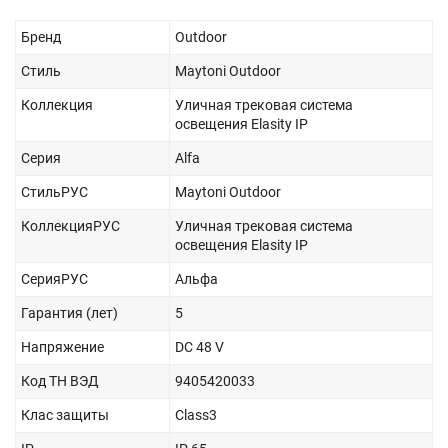
Бренд
Outdoor
Стиль
Maytoni Outdoor
Коллекция
Уличная трековая система
освещения Elasity IP
Серия
Alfa
СтильРУС
Maytoni Outdoor
КоллекцияРУС
Уличная трековая система
освещения Elasity IP
СерияРУС
Альфа
Гарантия (лет)
5
Напряжение
DC 48 V
Код ТН ВЭД
9405420033
Клас защиты
Class3