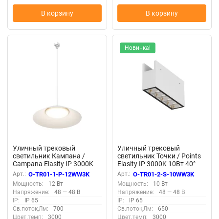
В корзину
В корзину
Новинка!
Уличный трековый
Уличный трековый
светильник Кампана /
светильник Точки / Points
Campana Elasity IP 3000K
Elasity IP 3000K 10Вт 40°
12Вт 120° белый (Белый) O-
белый (Белый) O-TR01-2-S-
Арт.:
O-TR01-1-P-12WW3K
Арт.:
O-TR01-2-S-10WW3K
TR01-1-P-12WW3K
10WW3K
Мощность:
12 Вт
Мощность:
10 Вт
Напряжение:
48 — 48 В
Напряжение:
48 — 48 В
IP:
IP 65
IP:
IP 65
Св.поток,Лм:
700
Св.поток,Лм:
650
Цвет.темп:
3000
Цвет.темп:
3000