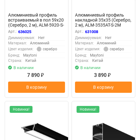
Алюминиевый профиль
Алюминиевый профиль
встраиваемый в пол 59x20
накладной 35x35 (Серебро,
(Серебро, 2 м), ALM-5920-S-
2 м), ALM-3535AT-S-2M
2M 636025 (Серебро)
631008 (Серебро) 631008
Арт.:
636025
Арт.:
631008
636025
Диммируемая:
Нет
Диммируемая:
Нет
Материал:
Алюминий
Материал:
Алюминий
серебро
серебро
Цвет изделия:
Цвет изделия:
Бренд:
Maytoni
Бренд:
Maytoni
Страна:
Китай
Страна:
Китай
В наличии
В наличии
7 890
3 890
₽
₽
В корзину
В корзину
Новинка!
Новинка!