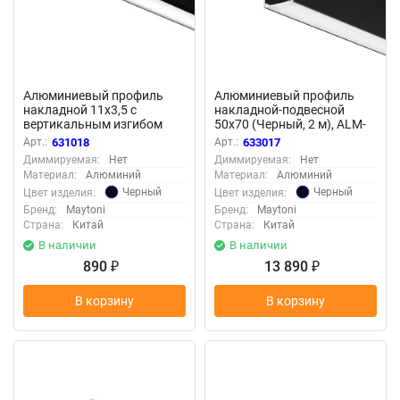
Алюминиевый профиль
Алюминиевый профиль
накладной 11x3,5 с
накладной-подвесной
вертикальным изгибом
50х70 (Черный, 2 м), ALM-
(Черный, 2 м), ALM-1103-B-
5070-B-2M (Черный)
Арт.:
631018
Арт.:
633017
2M 631018 (Черный)
633017
Диммируемая:
Нет
Диммируемая:
Нет
631018
Материал:
Алюминий
Материал:
Алюминий
Черный
Черный
Цвет изделия:
Цвет изделия:
Бренд:
Maytoni
Бренд:
Maytoni
Страна:
Китай
Страна:
Китай
В наличии
В наличии
890
13 890
₽
₽
В корзину
В корзину