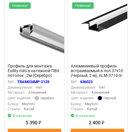
Новинка!
Новинка!
Профиль для монтажа
Алюминиевый профиль
Exility mini в натяжной ПВХ
встраиваемый в пол 37x10
потолок , 2м (Серебро)
(Черный, 2 м), ALM-3710-S-
TRAM034MP-212S
2M 636023 (Черный)
Арт.:
TRAM034MP-212S
Арт.:
636023
636023
Диммируемая:
Нет
Диммируемая:
Нет
Материал:
Алюминий
Материал:
Алюминий
серебро
Черный
Цвет изделия:
Цвет изделия:
Бренд:
Maytoni
Бренд:
Maytoni
Страна:
Китай
Страна:
Китай
В наличии
В наличии
5 390
2 400
₽
₽