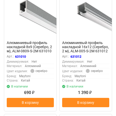
Алюминиевый профиль
Алюминиевый профиль
накладной 8x9 (Серебро, 2
накладной 16x12 (Серебро,
м), ALM-0809-S-2M 631010
2 м), ALM-005-S-2M 631012
(Серебро) 631010
(Серебро) 631012
Арт.:
631010
Арт.:
631012
Диммируемая:
Нет
Диммируемая:
Нет
Материал:
Алюминий
Материал:
Алюминий
серебро
серебро
Цвет изделия:
Цвет изделия:
Бренд:
Maytoni
Бренд:
Maytoni
Страна:
Китай
Страна:
Китай
В наличии
В наличии
690
1 390
₽
₽
В корзину
В корзину