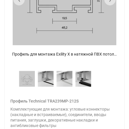
Профиль для монтажа Exility X в натяжной ПВХ потолок, 2м (Серебро) TRA239MP-212S - фото 4
Профиль для монтажа Exility X в натяжной ПВХ потолок, 2м (Серебро) TRA239MP-212S - фото
Профиль Technical TRA239MP-212S
Комплектующие для монтажа: угловые коннекторы
(накладные и встраиваемые), соединители, вводы
питания, заглушки, декоративные накладки и
антибликовые фильтры