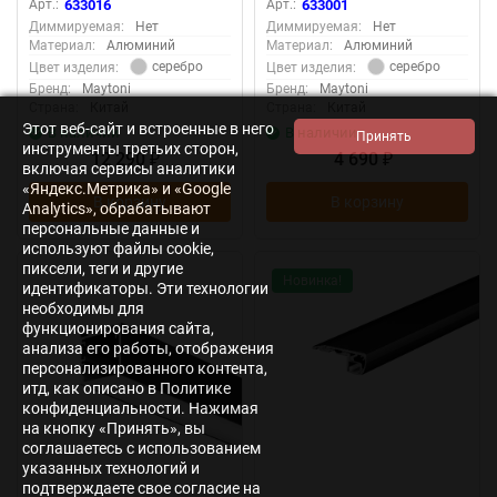
Арт.:
633016
Арт.:
633001
633016
(Серебро) 633001
Диммируемая:
Нет
Диммируемая:
Нет
Материал:
Алюминий
Материал:
Алюминий
серебро
серебро
Цвет изделия:
Цвет изделия:
Бренд:
Maytoni
Бренд:
Maytoni
Страна:
Китай
Страна:
Китай
Этот веб-сайт и встроенные в него
В наличии
В наличии
инструменты третьих сторон,
12 290
4 690
₽
₽
включая сервисы аналитики
«Яндекс.Метрика» и «Google
В корзину
В корзину
Analytics», обрабатывают
персональные данные и
используют файлы cookie,
пиксели, теги и другие
Новинка!
идентификаторы. Эти технологии
необходимы для
функционирования сайта,
анализа его работы, отображения
персонализированного контента,
итд, как описано в Политике
конфиденциальности. Нажимая
на кнопку «Принять», вы
соглашаетесь с использованием
указанных технологий и
подтверждаете свое согласие на