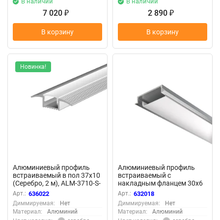
В наличии
В наличии
7 020
2 890
₽
₽
В корзину
В корзину
Новинка!
Алюминиевый профиль
Алюминиевый профиль
встраиваемый в пол 37x10
встраиваемый с
(Серебро, 2 м), ALM-3710-S-
накладным фланцем 30x6
2M 636022 (Серебро)
(Серебро, 2 м), ALM-3006-S-
Арт.:
636022
Арт.:
632018
636022
2M 632018 (Серебро)
Диммируемая:
Нет
Диммируемая:
Нет
632018
Материал:
Алюминий
Материал:
Алюминий