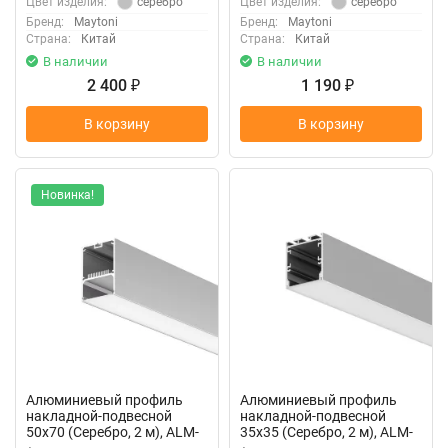
серебро
серебро
Цвет изделия:
Цвет изделия:
Бренд:
Maytoni
Бренд:
Maytoni
Страна:
Китай
Страна:
Китай
В наличии
В наличии
2 400
1 190
₽
₽
В корзину
В корзину
Новинка!
Алюминиевый профиль
Алюминиевый профиль
накладной-подвесной
накладной-подвесной
50х70 (Серебро, 2 м), ALM-
35x35 (Серебро, 2 м), ALM-
5070-S-2M (Серебро)
3535BT-S-2M 633001