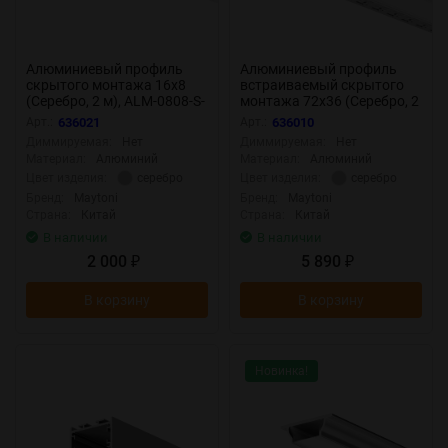
Алюминиевый профиль
Алюминиевый профиль
скрытого монтажа 16x8
встраиваемый скрытого
(Серебро, 2 м), ALM-0808-S-
монтажа 72x36 (Серебро, 2
2M 636021 (Серебро)
м), ALM-7236T-S-2M 636010
Арт.:
636021
Арт.:
636010
636021
(Серебро) 636010
Диммируемая:
Нет
Диммируемая:
Нет
Материал:
Алюминий
Материал:
Алюминий
серебро
серебро
Цвет изделия:
Цвет изделия:
Бренд:
Maytoni
Бренд:
Maytoni
Страна:
Китай
Страна:
Китай
В наличии
В наличии
2 000
5 890
₽
₽
В корзину
В корзину
Новинка!