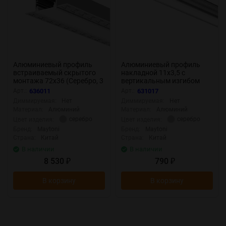
Алюминиевый профиль
Алюминиевый профиль
встраиваемый скрытого
накладной 11x3,5 с
монтажа 72x36 (Серебро, 3
вертикальным изгибом
м), ALM-7236T-S-3M 636011
(Серебро, 2 м), ALM-1103-S-
Арт.:
636011
Арт.:
631017
(Серебро) 636011
2M 631017 (Серебро)
Диммируемая:
Нет
Диммируемая:
Нет
631017
Материал:
Алюминий
Материал:
Алюминий
серебро
серебро
Цвет изделия:
Цвет изделия:
Бренд:
Maytoni
Бренд:
Maytoni
Страна:
Китай
Страна:
Китай
В наличии
В наличии
8 530
790
₽
₽
В корзину
В корзину