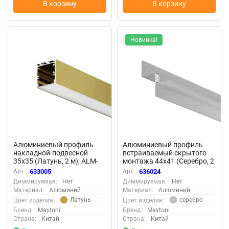
В корзину
В корзину
Новинка!
Алюминиевый профиль
Алюминиевый профиль
накладной-подвесной
встраиваемый скрытого
35x35 (Латунь, 2 м), ALM-
монтажа 44x41 (Серебро, 2
3535BT-BR-2M 633005
м), ALM-4441-S-2M 636024
Арт.:
633005
Арт.:
636024
(Латунь) 633005
(Серебро) 636024
Диммируемая:
Нет
Диммируемая:
Нет
Материал:
Алюминий
Материал:
Алюминий
Латунь
серебро
Цвет изделия:
Цвет изделия:
Бренд:
Maytoni
Бренд:
Maytoni
Страна:
Китай
Страна:
Китай