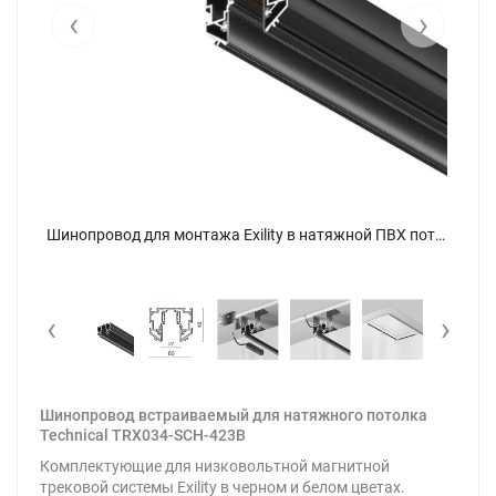
‹
›
Шинопровод для монтажа Exility в натяжной ПВХ потолок, 3м, черный (Черный) TRX034-SCH-423B - фото 10
Шинопровод для монтажа Exility в натяжной ПВХ потолок, 3м, черный (Черный) TRX034-SCH-423B - фото
‹
›
Шинопровод встраиваемый для натяжного потолка
Technical TRX034-SCH-423B
Комплектующие для низковольтной магнитной
трековой системы Exility в черном и белом цветах.