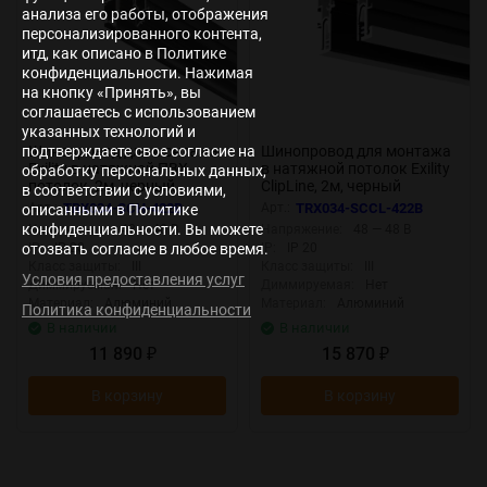
анализа его работы, отображения
персонализированного контента,
итд, как описано в Политике
конфиденциальности. Нажимая
на кнопку «Принять», вы
соглашаетесь с использованием
указанных технологий и
Шинопровод для монтажа
Шинопровод для монтажа
подтверждаете свое согласие на
Exility в натяжной ПВХ
в натяжной потолок Exility
обработку персональных данных,
потолок, 2м, черный
ClipLine, 2м, черный
в соответствии с условиями,
(Черный) TRX034-SCH-
(Черный) TRX034-SCCL-
Арт.:
TRX034-SCH-422B
Арт.:
TRX034-SCCL-422B
описанными в Политике
422B
422B
конфиденциальности. Вы можете
Напряжение:
48 — 48 В
Напряжение:
48 — 48 В
отозвать согласие в любое время.
IP:
IP 20
IP:
IP 20
Класс защиты:
III
Класс защиты:
III
Условия предоставления услуг
Диммируемая:
Нет
Диммируемая:
Нет
Материал:
Алюминий
Материал:
Алюминий
Политика конфиденциальности
В наличии
В наличии
11 890
15 870
₽
₽
В корзину
В корзину