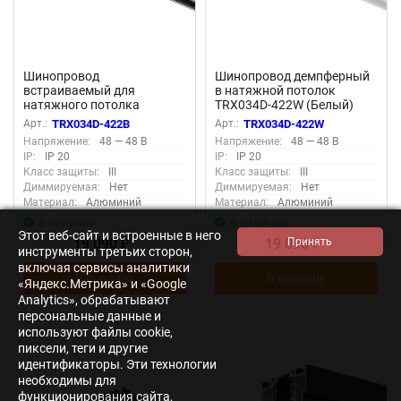
Шинопровод
Шинопровод демпферный
встраиваемый для
в натяжной потолок
натяжного потолка
TRX034D-422W (Белый)
Technical TRX034D-422B
TRX034D-422W
Арт.:
TRX034D-422B
Арт.:
TRX034D-422W
(Черный) TRX034D-422B
Напряжение:
48 — 48 В
Напряжение:
48 — 48 В
IP:
IP 20
IP:
IP 20
Класс защиты:
III
Класс защиты:
III
Диммируемая:
Нет
Диммируемая:
Нет
Материал:
Алюминий
Материал:
Алюминий
В наличии
В наличии
Этот веб-сайт и встроенные в него
19 090
19 090
₽
₽
инструменты третьих сторон,
включая сервисы аналитики
В корзину
В корзину
«Яндекс.Метрика» и «Google
Analytics», обрабатывают
персональные данные и
используют файлы cookie,
пиксели, теги и другие
идентификаторы. Эти технологии
необходимы для
функционирования сайта,