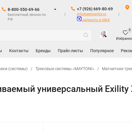
+7 (926) 669-80-69
8-800-550-69-66
info@elementsv.ru
Бесплатный звонок по
РФ
написать в MAX
0
Избранн
ы
Контакты
Бренды
Прайс-листы
Популярное
Реко
ики (системы)
/
Трековые системы «MAYTONI»
/
Магнитная тре
ваемый универсальный Exility 