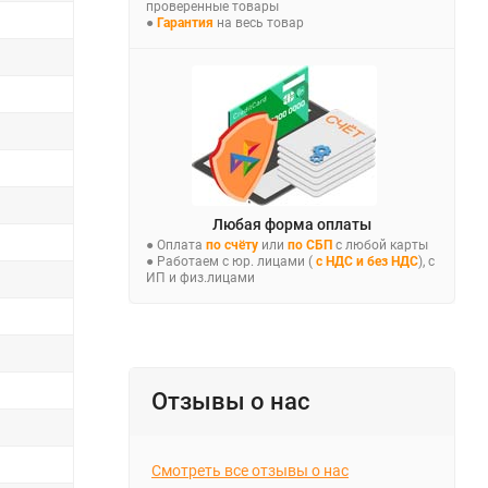
проверенные товары
●
Гарантия
на весь товар
Любая форма оплаты
● Оплата
по счёту
или
по СБП
с любой карты
● Работаем с юр. лицами (
с НДС и без НДС
), с
ИП и физ.лицами
Отзывы о нас
Смотреть все отзывы о нас