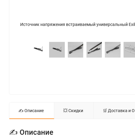
Источник напряжения встраиваемый универсальный Exility X 48В, 100Вт, черный (Черный) TRX239DR-100B - фото 6
✍ Описание
💥 Скидки
🛒 Доставка и 
✍ Описание