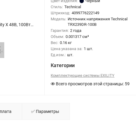
Цвет изделия:
Черный
Стиль:
Technical
Штрихкод:
4099776222149
Модель:
Источник напряжения Technical
Источник напряжения встраиваемый универсальный Exility X 48В, 100Вт, черный (Черный) TRX239DR-100B - фото
TRX239DR-100B
Гарантия:
2 года
Объем:
0.001317 см³
Вес:
0.16 кг
Цена указана за:
1 шт.
Ед.изм.:
шт.
Категории
Комплектующие системы EXILITY
Всего просмотров этой страницы:
59
Оплата
✅ Параметры