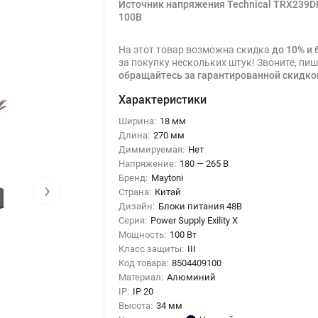
Источник напряжения Technical TRX239D
100B
На этот товар возможна скидка
до 10% и 
за покупку нескольких штук! Звоните, пиш
обращайтесь за гарантированной скидко
Характеристики
Ширина:
18 мм
Длина:
270 мм
Диммируемая:
Нет
Напряжение:
180 — 265 В
Бренд:
Maytoni
›
Страна:
Китай
Дизайн:
Блоки питания 48В
Серия:
Power Supply Exility X
Мощность:
100 Вт
Класс защиты:
III
Код товара:
8504409100
Материал:
Алюминий
IP:
IP 20
Высота:
34 мм