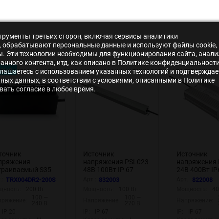
нструменты третьих сторон, включая сервисы аналитики
s», обрабатывают персональные данные и используют файлы cookie,
ры. Эти технологии необходимы для функционирования сайта, анали
нного контента, итд, как описано в Политике конфиденциальности
кция
лашаетесь с использованием указанных технологий и подтверждае
ьных данных, в соответствии с условиями, описанными в Политике
ать согласие в любое время.
точник
Источник
Источник
пряжения
напряжения PSL023
напряжения 
траиваемый S35
48В 100Вт IP 67
24В 400Вт IP
В, 200Вт, черный
832003 (Графит)
822008 (Сер
.:
TRX004DR2-200S
Арт.:
832003
Арт.:
822008
ерный)
832003
822008
щность:
200 Вт
Мощность:
100 Вт
Мощность:
40
X004DR2-200S
100 —
100 —
пряжение:
Напряжение:
Напряжение:
240 В
270 В
IP 20
IP:
IP 67
IP:
IP 67