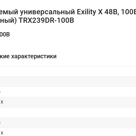
ый универсальный Exility X 48В, 100В
рный) TRX239DR-100B
100B
кие характеристики
В
 X
В
 X