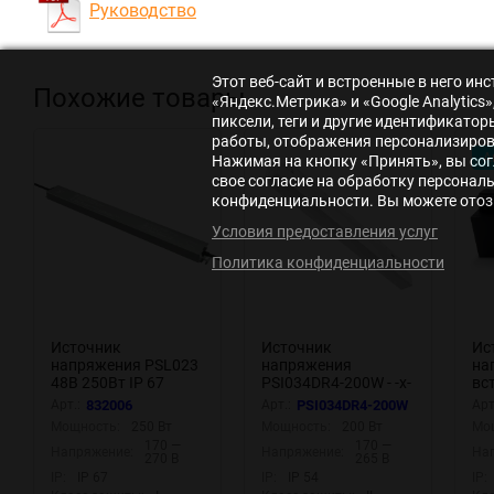
Руководство
Этот веб-сайт и встроенные в него и
Похожие товары
«Яндекс.Метрика» и «Google Analytic
пиксели, теги и другие идентификато
работы, отображения персонализирова
А
Нажимая на кнопку «Принять», вы сог
свое согласие на обработку персонал
конфиденциальности. Вы можете отозв
Условия предоставления услуг
Политика конфиденциальности
Источник
Источник
Ис
напряжения PSL023
напряжения
на
48В 250Вт IP 67
PSI034DR4-200W - -x-
вс
832006 (Графит)
(Белый) PSI034DR4-
48
Арт.:
832006
Арт.:
PSI034DR4-200W
Арт
832006
200W
(Ч
Мощность:
250 Вт
Мощность:
200 Вт
Мо
TR
170 —
170 —
Напряжение:
Напряжение:
На
270 В
265 В
IP:
IP 67
IP:
IP 54
IP: