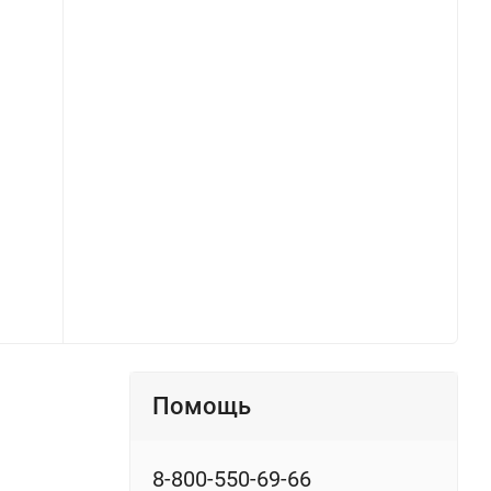
Источник напряжения встраиваемый универсальный Exility X 48В, 100Вт, черный (Черный) TRX239DR-100B - фото 2
Помощь
8-800-550-69-66