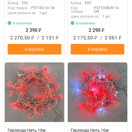
Бренд:
ESV
Бренд:
ESV
Код товара:
PST100-10-1W
Код
PST100BLW-10-
товара:
2W
Цена указана за:
1 шт.
Цена указана за:
1 шт.
В наличии
В наличии
2 390
2 290
₽
₽
2 270,50
/
2 151
2 175,50
/
2 061
₽
₽
₽
₽
В корзину
В корзину
Гирлянда Нить 10м
Гирлянда Нить 10м