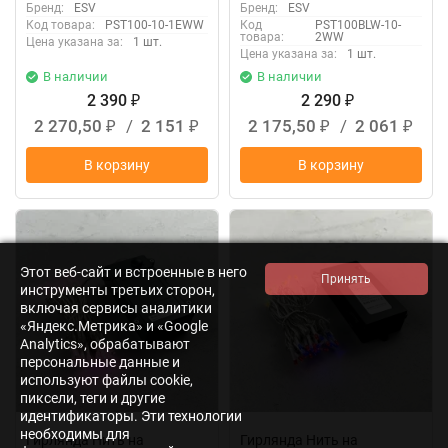
Бренд:
ESV
Бренд:
ESV
Код товара:
PST100-10-1EWW
Код
PST100BLW-10-
товара:
2WW
Цена указана за:
1 шт.
Цена указана за:
1 шт.
В наличии
В наличии
2 390
2 290
₽
₽
2 270,50
/
2 151
2 175,50
/
2 061
₽
₽
₽
₽
В корзину
В корзину
Этот веб-сайт и встроенные в него
инструменты третьих сторон,
включая сервисы аналитики
«Яндекс.Метрика» и «Google
Analytics», обрабатывают
персональные данные и
используют файлы cookie,
пиксели, теги и другие
идентификаторы. Эти технологии
необходимы для
Гирлянда Нить на
Гирлянда Нить на