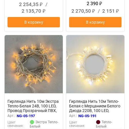
2 390
2 254,35
/
₽
₽
2 135,70
2 270,50
/
2 151
₽
₽
₽
В корзину
В корзину
Гирлянда Нить 10м Экстра
Гирлянда Нить 10м Тепло-
Тепло-Белая 24В, 100 LED,
Белая с Мерцанием Белого
Провод Прозрачный ПВХ,
Диода 220В, 100 LED,
IP54
Провод Прозрачный ПВХ,
Арт.:
NG-05-197
Арт.:
NG-05-191
IP54
Экстра Тепло-
Тепло-
Цвет
Цвет
свечения:
свечения:
Белый
Белый