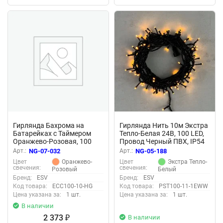
Гирлянда Бахрома на
Гирлянда Нить 10м Экстра
Батарейках с Таймером
Тепло-Белая 24В, 100 LED,
Оранжево-Розовая, 100
Провод Черный ПВХ, IP54
LED, Провод Прозрачный
Арт.:
NG-07-032
Арт.:
NG-05-188
Силикон, IP65
Оранжево-
Экстра Тепло-
Цвет
Цвет
свечения:
свечения:
Розовый
Белый
Бренд:
ESV
Бренд:
ESV
Код товара:
ECC100-10-HG
Код товара:
PST100-11-1EWW
Цена указана за:
1 шт.
Цена указана за:
1 шт.
В наличии
2 373
В наличии
₽