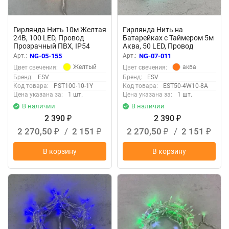
Гирлянда Нить 10м Желтая
Гирлянда Нить на
24В, 100 LED, Провод
Батарейках с Таймером 5м
Прозрачный ПВХ, IP54
Аква, 50 LED, Провод
Прозрачный Силикон, IP65
Арт.:
NG-05-155
Арт.:
NG-07-011
Желтый
аква
Цвет свечения:
Цвет свечения:
Бренд:
ESV
Бренд:
ESV
Код товара:
PST100-10-1Y
Код товара:
EST50-4W10-8A
Цена указана за:
1 шт.
Цена указана за:
1 шт.
В наличии
В наличии
2 390
2 390
₽
₽
2 270,50
/
2 151
2 270,50
/
2 151
₽
₽
₽
₽
В корзину
В корзину