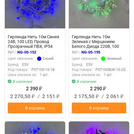
Гирлянда Нить 10м Синяя
Гирлянда Нить 10м
24В, 100 LED, Провод
Зеленая с Мерцанием
Прозрачный ПВХ, IP54
Белого Диода 220В, 100
LED, Провод Прозрачный
Арт.:
NG-05-152
Арт.:
NG-05-195
ПВХ, IP54
Синий
Зеленый
Цвет свечения:
Цвет свечения:
Бренд:
ESV
Бренд:
ESV
Код товара:
PST100-10-1B
Код товара:
PST100BLW-10-2G
Цена указана за:
1 шт.
Цена указана за:
1 шт.
В наличии
В наличии
2 390
2 290
₽
₽
2 270,50
/
2 151
2 175,50
/
2 061
₽
₽
₽
₽
В корзину
В корзину