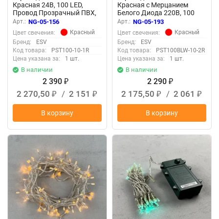
Красная 24В, 100 LED,
Красная с Мерцанием
Провод Прозрачный ПВХ,
Белого Диода 220В, 100
IP54
LED, Провод Прозрачный
Арт.:
NG-05-156
Арт.:
NG-05-193
ПВХ, IP54
Красный
Красный
Цвет свечения:
Цвет свечения:
Бренд:
ESV
Бренд:
ESV
Код товара:
PST100-10-1R
Код товара:
PST100BLW-10-2R
Цена указана за:
1 шт.
Цена указана за:
1 шт.
В наличии
В наличии
2 390
2 290
₽
₽
2 270,50
/
2 151
2 175,50
/
2 061
₽
₽
₽
₽
В корзину
В корзину