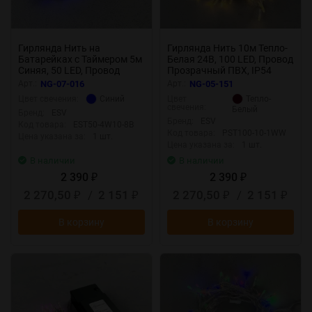
Гирлянда Нить на
Гирлянда Нить 10м Тепло-
Батарейках с Таймером 5м
Белая 24В, 100 LED, Провод
Синяя, 50 LED, Провод
Прозрачный ПВХ, IP54
Прозрачный Силикон, IP65
Арт.:
NG-07-016
Арт.:
NG-05-151
Синий
Тепло-
Цвет свечения:
Цвет
свечения:
Белый
Бренд:
ESV
Бренд:
ESV
Код товара:
EST50-4W10-8B
Код товара:
PST100-10-1WW
Цена указана за:
1 шт.
Цена указана за:
1 шт.
В наличии
В наличии
2 390
2 390
₽
₽
2 270,50
/
2 151
2 270,50
/
2 151
₽
₽
₽
₽
В корзину
В корзину