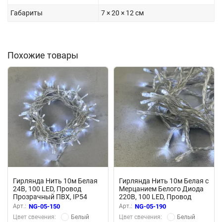
Габариты
7 × 20 × 12 см
Похожие товары
Гирлянда Нить 10м Белая
Гирлянда Нить 10м Белая с
24В, 100 LED, Провод
Мерцанием Белого Диода
Прозрачный ПВХ, IP54
220В, 100 LED, Провод
Прозрачный ПВХ, IP54
Арт.:
NG-05-150
Арт.:
NG-05-190
Белый
Белый
Цвет свечения:
Цвет свечения: