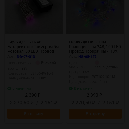
Гирлянда Нить на
Гирлянда Нить 10м
Батарейках с Таймером 5м
Разноцветная 24В, 100 LED,
Розовая, 50 LED, Провод
Провод Прозрачный ПВХ,
Прозрачный Силикон, IP65
IP54
Арт.:
NG-07-013
Арт.:
NG-05-157
Розовый
Цвет свечения:
Цвет
свечения:
разноцветный
Бренд:
ESV
Бренд:
ESV
Код товара:
EST50-4W10-8P
Код товара:
PST100-10-1M
Цена указана за:
1 шт.
Цена указана за:
1 шт.
В наличии
В наличии
2 390
2 390
₽
₽
2 270,50
/
2 151
2 270,50
/
2 151
₽
₽
₽
₽
В корзину
В корзину