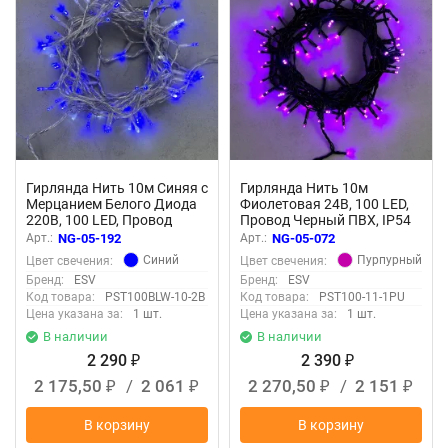
Гирлянда Нить 10м Синяя с
Гирлянда Нить 10м
Мерцанием Белого Диода
Фиолетовая 24В, 100 LED,
220В, 100 LED, Провод
Провод Черный ПВХ, IP54
Прозрачный ПВХ, IP54
Арт.:
NG-05-192
Арт.:
NG-05-072
Синий
Пурпурный
Цвет свечения:
Цвет свечения:
Бренд:
ESV
Бренд:
ESV
Код товара:
PST100BLW-10-2B
Код товара:
PST100-11-1PU
Цена указана за:
1 шт.
Цена указана за:
1 шт.
В наличии
В наличии
2 290
2 390
₽
₽
2 175,50
/
2 061
2 270,50
/
2 151
₽
₽
₽
₽
В корзину
В корзину