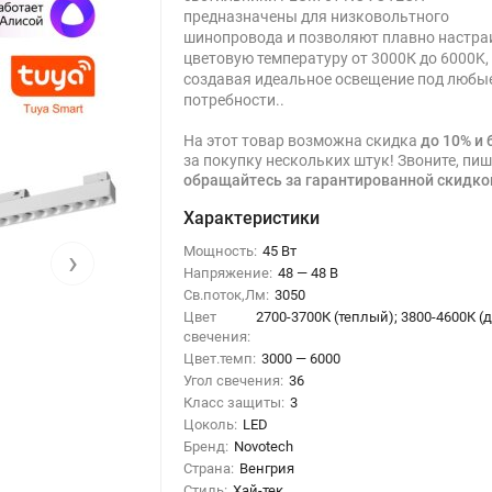
предназначены для низковольтного
шинопровода и позволяют плавно настра
цветовую температуру от 3000К до 6000K,
создавая идеальное освещение под любы
потребности..
На этот товар возможна скидка
до 10% и 
за покупку нескольких штук! Звоните, пиш
обращайтесь за гарантированной скидко
Характеристики
Мощность:
45 Вт
›
Напряжение:
48 — 48 В
Св.поток,Лм:
3050
Цвет
2700-3700К (теплый); 3800-4600К 
свечения:
Цвет.темп:
3000 — 6000
Угол свечения:
36
Класс защиты:
3
Цоколь:
LED
Бренд:
Novotech
Страна:
Венгрия
Стиль:
Хай-тек