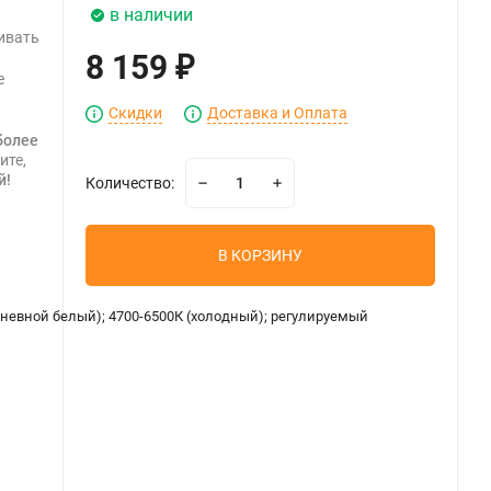
в наличии
ивать
8 159
₽
е
Скидки
Доставка и Оплата
более
ите,
й!
Количество:
В КОРЗИНУ
(дневной белый); 4700-6500К (холодный); регулируемый