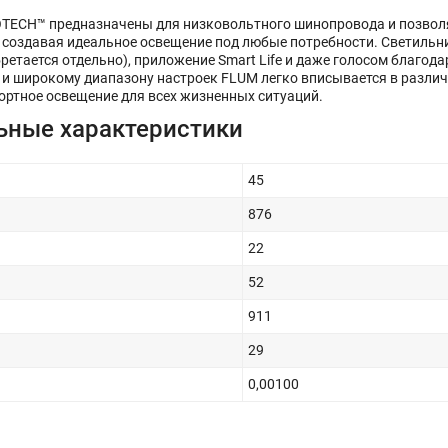
TECH™ предназначены для низковольтного шинопровода и позво
, создавая идеальное освещение под любые потребности. Светильн
бретается отдельно), приложение Smart Life и даже голосом благода
а и широкому диапазону настроек FLUM легко вписывается в разли
ортное освещение для всех жизненных ситуаций.
ьные характеристики
45
876
22
52
911
29
0,00100