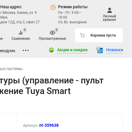
Наш адрес
Режим работы
г.Москва, Химки, ул. 9
Пн - Пт: 9:00—
Личный
Мая,
18:00
кабинет
дом 12Д, стр.2, офис 27
Сб, Вс: выходные
0
0
Корзина пуста
ое
Сравнение
Просмотренные
Акции и скидки
Новинки
мендуем
ые системы
уры (управление - пульт
ожение Tuya Smart
nt-359638
Артикул: