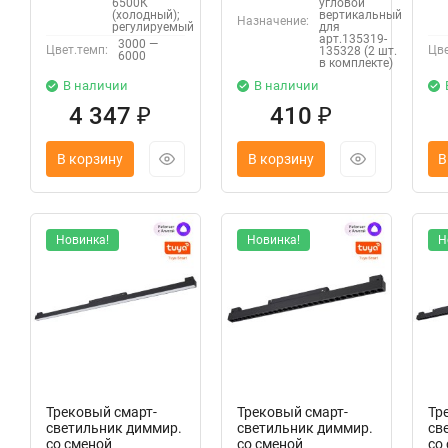
6500К
угловой
(холодный);
вертикальный
Назначение:
регулируемый
для
арт.135319-
3000 —
Цвет.темп:
Цве
135328 (2 шт.
6000
в комплекте)
В наличии
В наличии
4 347
410
₽
₽
В корзину
В корзину
В
Новинка!
Новинка!
Н
Трековый смарт-
Трековый смарт-
Тр
светильник диммир.
светильник диммир.
св
со сменой
со сменой
со