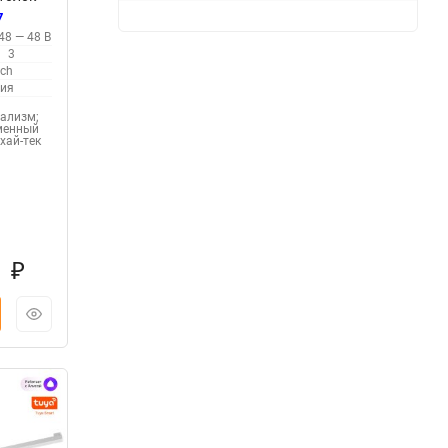
7
35327,
48 — 48 В
3
ech
рия
ализм;
менный
 хай-тек
1
₽