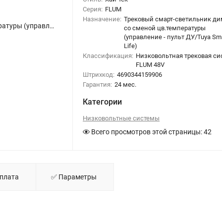
Серия:
FLUM
Назначение:
Трековый смарт-светильник ди
Трековый смарт-светильник диммир. со сменой цв.температуры (управление - пульт ДУ/Tuya Smart Life) «Novotech» 359638, серия: FLUM. Фото 1.
со сменой цв.температуры
(управление - пульт ДУ/Tuya Sm
Life)
Классификация:
Низковольтная трековая си
FLUM 48V
Штрихкод:
4690344159906
Гарантия:
24 мес.
Категории
Низковольтные системы
Всего просмотров этой страницы:
42
Оплата
✅ Параметры