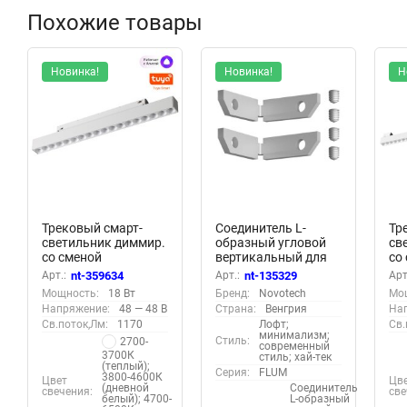
Похожие товары
Новинка!
Новинка!
Н
Трековый смарт-
Соединитель L-
Тр
светильник диммир.
образный угловой
св
со сменой
вертикальный для
со
цв.температуры
арт.135319-135328
цв
Арт.:
nt-359634
Арт.:
nt-135329
Арт
(управление - пульт
(2 шт. в комплекте)
(у
Мощность:
18 Вт
Бренд:
Novotech
Мо
ДУ/Tuya Smart Life)
«Novotech» 135329,
ДУ/
Напряжение:
48 — 48 В
Страна:
Венгрия
На
«Novotech» 359634,
серия: FLUM
«N
Св.поток,Лм:
1170
Лофт;
Св.
серия: FLUM -
сер
минимализм;
Стиль:
2700-
Приложение Tuya
Пр
современный
3700К
стиль; хай-тек
Smart
Sm
(теплый);
Серия:
FLUM
3800-4600К
Цвет
Цв
(дневной
Соединитель
свечения:
све
белый); 4700-
L-образный