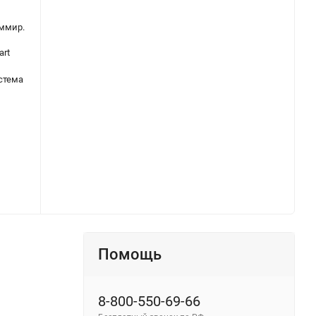
ммир.
Трековый смарт-светильник диммир. со сменой цв.температуры (управление - пульт ДУ/Tuya Smart Life) «Novotech» 359638, серия: FLUM. Фото 2.
art
стема
Помощь
8-800-550-69-66