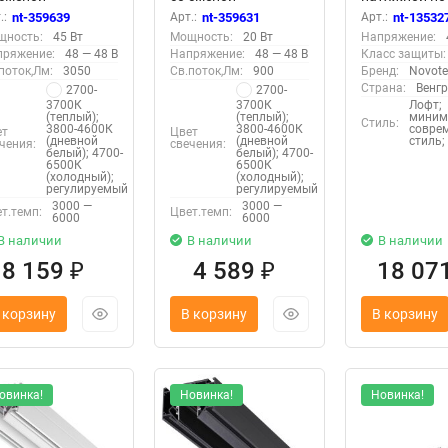
.температуры
цв.температуры
3м (CLAMP)
.:
nt-359639
Арт.:
nt-359631
Арт.:
nt-13532
правление - пульт
(управление - пульт
«Novotech» 1
щность:
45 Вт
Мощность:
20 Вт
Напряжение:
Tuya Smart Life)
ДУ/Tuya Smart Life)
серия: FLUM
пряжение:
48 — 48 В
Напряжение:
48 — 48 В
Класс защиты:
ovotech» 359639,
«Novotech» 359631,
поток,Лм:
3050
Св.поток,Лм:
900
Бренд:
Novot
ия: FLUM -
серия: FLUM -
Страна:
Венг
2700-
2700-
иложение Tuya
Приложение Tuya
3700К
3700К
Лофт;
art
Smart
(теплый);
(теплый);
миним
Стиль:
3800-4600К
3800-4600К
совре
ет
Цвет
(дневной
(дневной
стиль;
чения:
свечения:
белый); 4700-
белый); 4700-
6500К
6500К
(холодный);
(холодный);
регулируемый
регулируемый
3000 —
3000 —
т.темп:
Цвет.темп:
6000
6000
В наличии
В наличии
В наличии
8 159
4 589
18 07
₽
₽
 корзину
В корзину
В корзину
овинка!
Новинка!
Новинка!