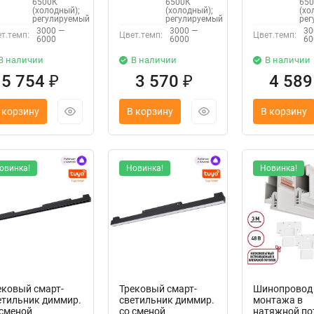
6500К
6500К
65
(холодный);
(холодный);
(хо
регулируемый
регулируемый
рег
3000 —
3000 —
30
т.темп:
Цвет.темп:
Цвет.темп:
6000
6000
60
В наличии
В наличии
В наличии
5 754
3 570
4 58
₽
₽
 корзину
В корзину
В корзину
овинка!
Новинка!
Новинка!
ековый смарт-
Трековый смарт-
Шинопровод
етильник диммир.
светильник диммир.
монтажа в
 сменой
со сменой
натяжной по