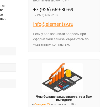
Бесплатный звонок по РФ
ляют
+7 (926) 669-80-69
ик
ря
+7 (925) 485-22-85
чные
info@elementsv.ru
Если у вас возникли вопросы при
оформлении заказа, обратитесь по
указанным контактам.
Чем больше заказываете, тем Вам
выгоднее
●
Скидка -5%
при заказе от 10 т.р.