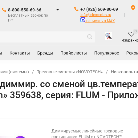
+7 (926) 669-80-69
8-800-550-69-66
info@elementsv.ru
Бесплатный звонок по
РФ
написать в MAX
0
Избранн
ы
Контакты
Бренды
Прайс-листы
Популярное
Реко
ики (системы)
/
Трековые системы «NOVOTECH»
/
Низковольтн
диммир. со сменой цв.температ
ch» 359638, серия: FLUM - Прил
Диммируемые линейные трековые
светильники FLUM от NOVOTECH™