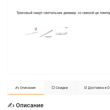
Трековый смарт-светильник диммир. со сменой цв.температуры (управление - пульт ДУ/Tuya Smart Life) «Novotech» 359638, серия: FLUM. Фото 3.
✍ Описание
💥 Скидки
🛒 Доставка и 
✍ Описание