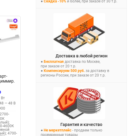
●
Скидка -10%
и более, при заказе от 30 т.р.
Доставка в любой регион
●
Бесплатная
доставка по Москве,
при заказе от 20 т.р.
●
Компенсируем 500 руб.
за доставку в
регионы России, при заказе от 20 т.р.
арт-
диммир.
уры
0
- пульт
 Вт
t Life)
48 — 48 В
59630,
900
-
2700-
Tuya
00К
плый);
Гарантия и качество
0-4600К
евной
●
Не меркетплейс
- продаем только
ый); 4700-
проверенные товары