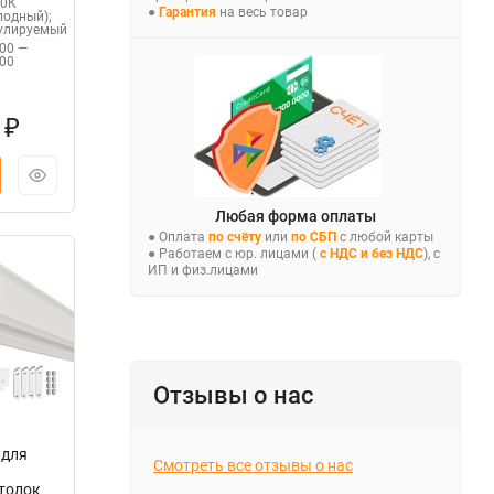
00К
●
Гарантия
на весь товар
лодный);
улируемый
00 —
00
9
₽
Любая форма оплаты
● Оплата
по счёту
или
по СБП
с любой карты
● Работаем с юр. лицами (
с НДС и без НДС
), с
ИП и физ.лицами
Отзывы о нас
 для
Смотреть все отзывы о нас
толок