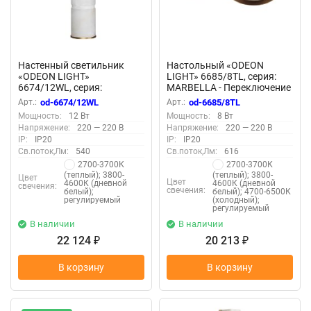
Настенный светильник
Настольный «ODEON
«ODEON LIGHT»
LIGHT» 6685/8TL, серия:
6674/12WL, серия:
MARBELLA - Переключение
MARBELLA (крепление на
цв. температуры на
Арт.:
od-6674/12WL
Арт.:
od-6685/8TL
планке) - Светильники из
корпусе светильника
Мощность:
12 Вт
Мощность:
8 Вт
алебастра; Переключатель
Напряжение:
220 — 220 В
Напряжение:
220 — 220 В
цветовой температуры
IP:
IP20
IP:
IP20
3000/4000К
Св.поток,Лм:
540
Св.поток,Лм:
616
2700-3700К
2700-3700К
(теплый); 3800-
(теплый); 3800-
Цвет
Цвет
4600К (дневной
4600К (дневной
свечения:
свечения:
белый);
белый); 4700-6500К
регулируемый
(холодный);
регулируемый
В наличии
В наличии
22 124
20 213
₽
₽
В корзину
В корзину