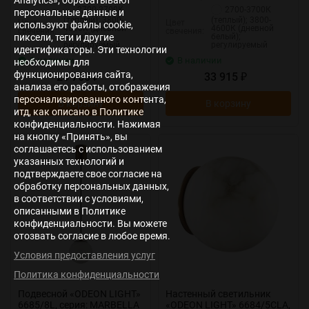
2700-3700К
2700-3700К
персональные данные и
(теплый); 3800-
(теплый); 3800-
Цвет
Цвет
используют файлы cookie,
4600К (дневной
4600К (дневной
свечения:
свечения:
пиксели, теги и другие
белый);
белый);
регулируемый
регулируемый
идентификаторы. Эти технологии
В наличии
В наличии
необходимы для
функционирования сайта,
26 765
33 915
₽
₽
анализа его работы, отображения
персонализированного контента,
В корзину
В корзину
итд, как описано в Политике
конфиденциальности. Нажимая
на кнопку «Принять», вы
соглашаетесь с использованием
указанных технологий и
подтверждаете свое согласие на
обработку персональных данных,
в соответствии с условиями,
описанными в Политике
конфиденциальности. Вы можете
отозвать согласие в любое время.
Условия предоставления услуг
Политика конфиденциальности
Подвесной «ODEON LIGHT»
Настенный светильник
6685/8L, серия: MARBELLA
«ODEON LIGHT» 6684/5CLA,