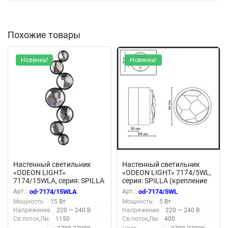
Похожие товары
Новинка!
Новинка!
Настенный светильник
Настенный светильник
«ODEON LIGHT»
«ODEON LIGHT» 7174/5WL,
7174/15WLA, серия: SPILLA
серия: SPILLA (крепление
(крепление на планке)
на планке)
Арт.:
od-7174/15WLA
Арт.:
od-7174/5WL
Мощность:
15 Вт
Мощность:
5 Вт
Напряжение:
220 — 240 В
Напряжение:
220 — 240 В
Св.поток,Лм:
1150
Св.поток,Лм:
400