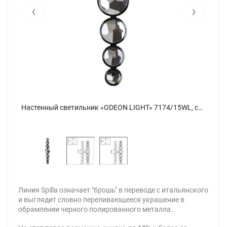
‹
›
Настенный светильник «ODEON LIGHT» 7174/15WL, серия: SPILLA (крепление на планке). Фото 2.
Настенный светильник «ODEON LIGHT» 7174/15WL, серия: SPILLA (крепление на планке). Фото 1.
Линия Spilla означает "брошь" в переводе с итальянского
и выглядит словно переливающееся украшение в
обрамлении черного полированного металла..