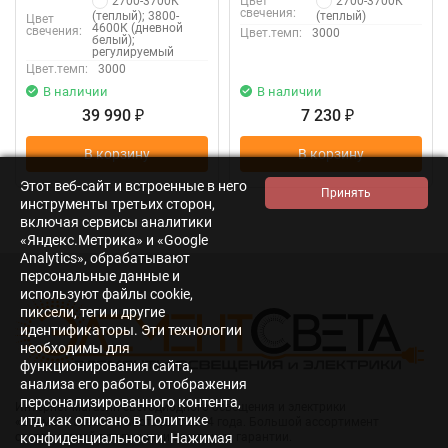
2700-3700К
2700-3700К
Цвет
свечения:
(теплый); 3800-
(теплый)
Цвет
4600К (дневной
свечения:
Цвет.темп:
3000
белый);
регулируемый
Цвет.темп:
3000
В наличии
В наличии
39 990
7 230
₽
₽
В корзину
В корзину
Этот веб-сайт и встроенные в него
инструменты третьих сторон,
включая сервисы аналитики
«Яндекс.Метрика» и «Google
Analytics», обрабатывают
персональные данные и
используют файлы cookie,
пиксели, теги и другие
идентификаторы. Эти технологии
необходимы для
функционирования сайта,
анализа его работы, отображения
персонализированного контента,
Интернет-магазин светодиодного освещения и электрики
итд, как описано в Политике
«Элемент света». Работаем с 2014 года. Большой ассортимент
светодиодной продукции и электрики, гарантии.
конфиденциальности. Нажимая