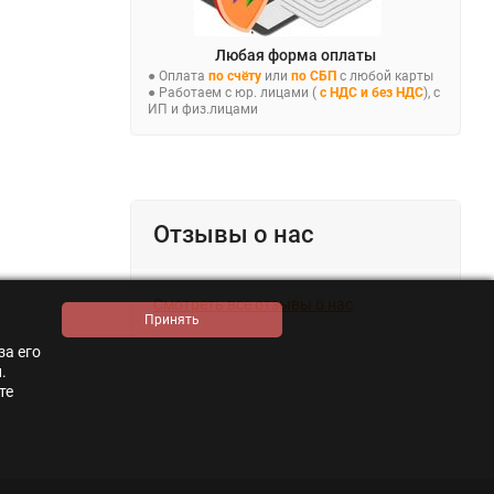
Любая форма оплаты
● Оплата
по счёту
или
по СБП
с любой карты
● Работаем с юр. лицами (
с НДС и без НДС
), с
ИП и физ.лицами
Отзывы о нас
Смотреть все отзывы о нас
за его
.
те