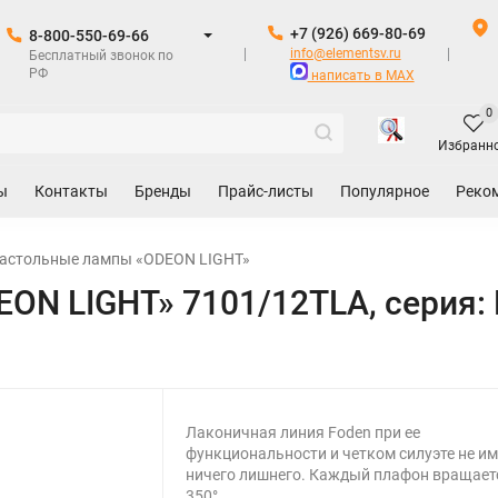
+7 (926) 669-80-69
8-800-550-69-66
info@elementsv.ru
Бесплатный звонок по
РФ
написать в MAX
0
Избранн
ы
Контакты
Бренды
Прайс-листы
Популярное
Реко
астольные лампы «ODEON LIGHT»
ON LIGHT» 7101/12TLA, серия:
Лаконичная линия Foden при ее
функциональности и четком силуэте не им
ничего лишнего. Каждый плафон вращает
350°..