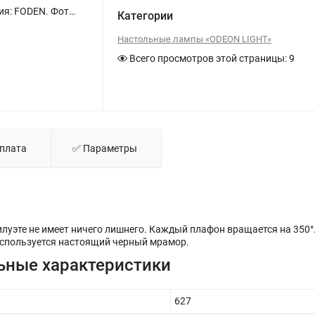
Настольный светильник «ODEON LIGHT» 7101/12TLA, серия: FODEN. Фото 1.
Категории
Настольные лампы «ODEON LIGHT»
Всего просмотров этой страницы:
9
Оплата
✅ Параметры
луэте не имеет ничего лишнего. Каждый плафон вращается на 350°.
используется настоящий черный мрамор.
ьные характеристики
627