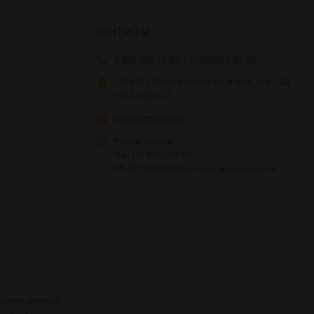
КОНТАКТЫ
8-800-550-69-66
,
+7 (926)669-80-69
141410 г.Москва, Химки, ул. 9 Мая, дом 12Д,
стр.2, офис 27
info@elementsv.ru
Режим работы:
Пн - Пт: 9:00—18:00
Сб, Вс: выходные
(по предв. договоренности)
альных данных