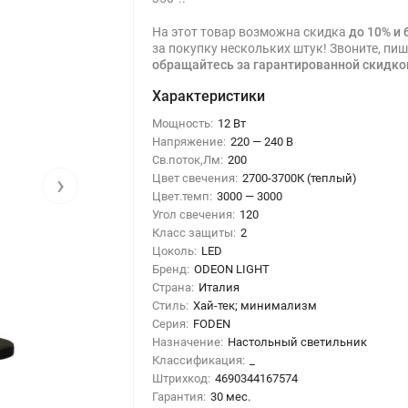
На этот товар возможна скидка
до 10% и 
за покупку нескольких штук! Звоните, пиш
обращайтесь за гарантированной скидко
Характеристики
Мощность:
12 Вт
Напряжение:
220 — 240 В
Св.поток,Лм:
200
›
Цвет свечения:
2700-3700К (теплый)
Цвет.темп:
3000 — 3000
Угол свечения:
120
Класс защиты:
2
Цоколь:
LED
Бренд:
ODEON LIGHT
Страна:
Италия
Стиль:
Хай-тек; минимализм
Серия:
FODEN
Назначение:
Настольный светильник
Классификация:
_
Штрихкод:
4690344167574
Гарантия:
30 мес.