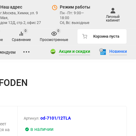
Наш адрес
Режим работы
г.Москва, Химки, ул. 9
Пн - Пт: 9:00—
Личный
Мая,
18:00
кабинет
дом 12Д, стр.2, офис 27
Сб, Вс: выходные
0
0
Корзина пуста
ое
Сравнение
Просмотренные
Акции и скидки
Новинки
мендуем
 FODEN
od-7101/12TLA
Артикул:
еет
в наличии
ся на