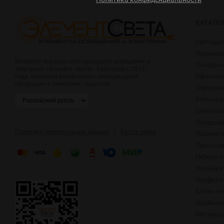
КАТАЛО
Светоди
Промышл
Интернет-магазин светодиодного освещения и
Складск
электрики «Элемент света». Работаем с 2014
Офисные
года. Большой ассортимент светодиодной
продукции и электрики, гарантии.
Торговые
Уличные
Светиль
Ландшаф
|
Политика персональных данных
Карта сайта
Прожект
Ленты с
Гибкий н
Линейки
Профиль 
Блоки п
Драйвер
Матрицы,