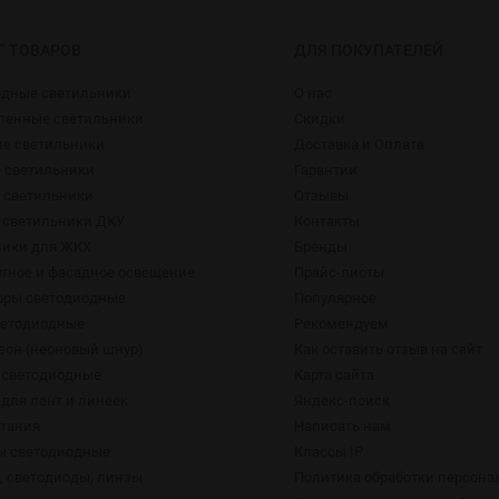
Г ТОВАРОВ
ДЛЯ ПОКУПАТЕЛЕЙ
одные светильники
О нас
енные светильники
Скидки
ие светильники
Доставка и Оплата
 светильники
Гарантии
 светильники
Отзывы
 светильники ДКУ
Контакты
ники для ЖКХ
Бренды
тное и фасадное освещение
Прайс-листы
оры светодиодные
Популярное
ветодиодные
Рекомендуем
еон (неоновый шнур)
Как оставить отзыв на сайт
 светодиодные
Карта сайта
для лент и линеек
Яндекс-поиск
итания
Написать нам
ы светодиодные
Классы IP
 светодиоды, линзы
Политика обработки персон