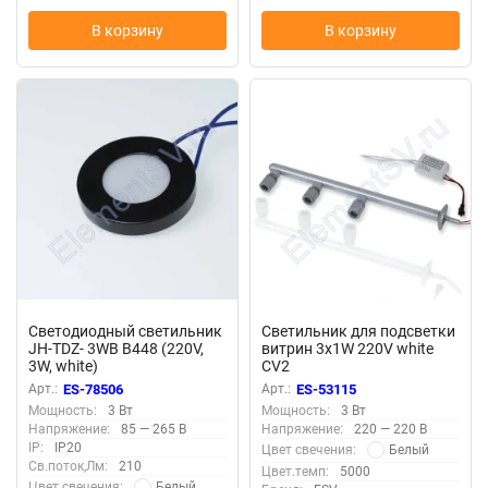
В корзину
В корзину
Светодиодный светильник
Светильник для подсветки
JH-TDZ- 3WB B448 (220V,
витрин 3x1W 220V white
3W, white)
CV2
Арт.:
ES-78506
Арт.:
ES-53115
Мощность:
3 Вт
Мощность:
3 Вт
Напряжение:
85 — 265 В
Напряжение:
220 — 220 В
IP:
IP20
Белый
Цвет свечения:
Св.поток,Лм:
210
Цвет.темп:
5000
Белый
Цвет свечения: