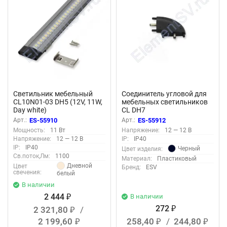
Светильник мебельный
Соединитель угловой для
CL10N01-03 DH5 (12V, 11W,
мебельных светильников
Day white)
CL DH7
Арт.:
ES-55910
Арт.:
ES-55912
Мощность:
11 Вт
Напряжение:
12 — 12 В
Напряжение:
12 — 12 В
IP:
IP40
IP:
IP40
Черный
Цвет изделия:
Св.поток,Лм:
1100
Материал:
Пластиковый
Дневной
Цвет
Бренд:
ESV
свечения:
белый
В наличии
2 444
В наличии
₽
272
2 321,80
/
₽
₽
2 199,60
258,40
/
244,80
₽
₽
₽