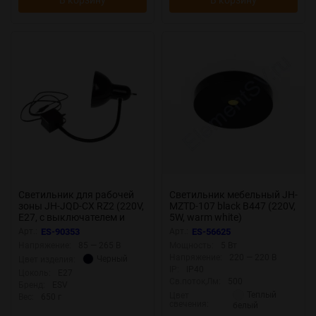
Светильник для рабочей
Светильник мебельный JH-
зоны JH-JQD-CX RZ2 (220V,
MZTD-107 black B447 (220V,
E27, с выключателем и
5W, warm white)
магнитным основанием)
Арт.:
ES-90353
Арт.:
ES-56625
Напряжение:
85 — 265 В
Мощность:
5 Вт
Напряжение:
220 — 220 В
Черный
Цвет изделия:
IP:
IP40
Цоколь:
Е27
Св.поток,Лм:
500
Бренд:
ESV
Теплый
Цвет
Вес:
650 г
свечения:
белый