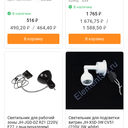
Бренд:
ESV
В наличии
1 765
В наличии
₽
516
1 676,75
/
₽
₽
490,20
/
464,40
1 588,50
₽
₽
₽
В корзину
В корзину
Светильник для рабочей
Светильник для подсветки
зоны JH-JQD-DZ RZ1 (220V,
витрин JH-XSD-3W CV51
E27, с выключателем)
(220V, 3W, white)