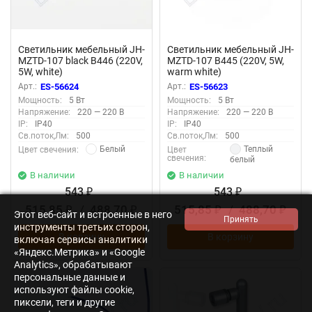
Светильник мебельный JH-
Светильник мебельный JH-
MZTD-107 black B446 (220V,
MZTD-107 B445 (220V, 5W,
5W, white)
warm white)
Арт.:
ES-56624
Арт.:
ES-56623
Мощность:
5 Вт
Мощность:
5 Вт
Напряжение:
220 — 220 В
Напряжение:
220 — 220 В
IP:
IP40
IP:
IP40
Св.поток,Лм:
500
Св.поток,Лм:
500
Белый
Теплый
Цвет свечения:
Цвет
свечения:
белый
В наличии
В наличии
543
543
₽
₽
515,85
/
488,70
515,85
/
488,70
₽
₽
₽
₽
Этот веб-сайт и встроенные в него
инструменты третьих сторон,
В корзину
В корзину
включая сервисы аналитики
«Яндекс.Метрика» и «Google
Analytics», обрабатывают
персональные данные и
используют файлы cookie,
пиксели, теги и другие