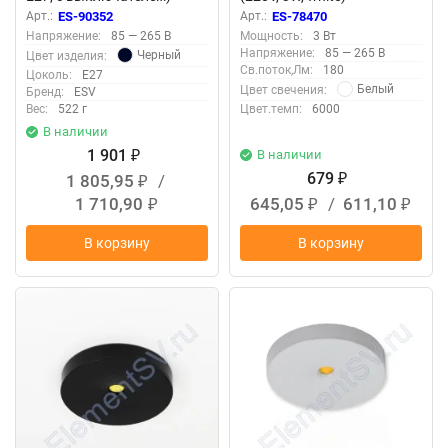
Арт.:
ES-90352
Арт.:
ES-78470
Напряжение:
85 — 265 В
Мощность:
3 Вт
Напряжение:
85 — 265 В
Черный
Цвет изделия:
Св.поток,Лм:
180
Цоколь:
Е27
Белый
Цвет свечения:
Бренд:
ESV
Вес:
522 г
Цвет.темп:
6000
В наличии
1 901
В наличии
₽
679
1 805,95
/
₽
₽
1 710,90
645,05
/
611,10
₽
₽
₽
В корзину
В корзину