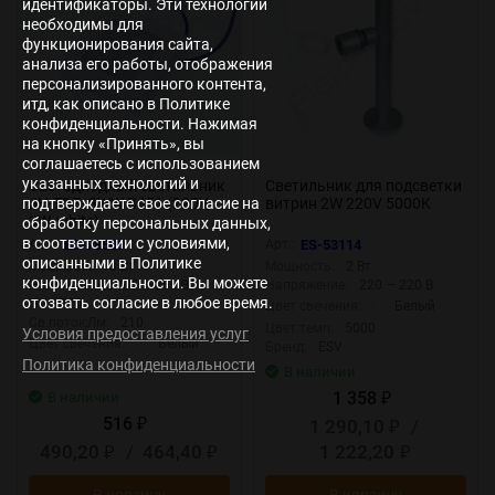
идентификаторы. Эти технологии
необходимы для
функционирования сайта,
анализа его работы, отображения
персонализированного контента,
итд, как описано в Политике
конфиденциальности. Нажимая
на кнопку «Принять», вы
соглашаетесь с использованием
указанных технологий и
Светодиодный светильник
Светильник для подсветки
JH-TDZ- 3WW B451 (220V,
витрин 2W 220V 5000K
подтверждаете свое согласие на
3W, white)
обработку персональных данных,
в соответствии с условиями,
Арт.:
ES-78509
Арт.:
ES-53114
описанными в Политике
Мощность:
3 Вт
Мощность:
2 Вт
конфиденциальности. Вы можете
Напряжение:
85 — 265 В
Напряжение:
220 — 220 В
отозвать согласие в любое время.
IP:
IP20
Белый
Цвет свечения:
Св.поток,Лм:
210
Цвет.темп:
5000
Условия предоставления услуг
Белый
Цвет свечения:
Бренд:
ESV
Политика конфиденциальности
В наличии
1 358
В наличии
₽
516
1 290,10
/
₽
₽
490,20
/
464,40
1 222,20
₽
₽
₽
В корзину
В корзину