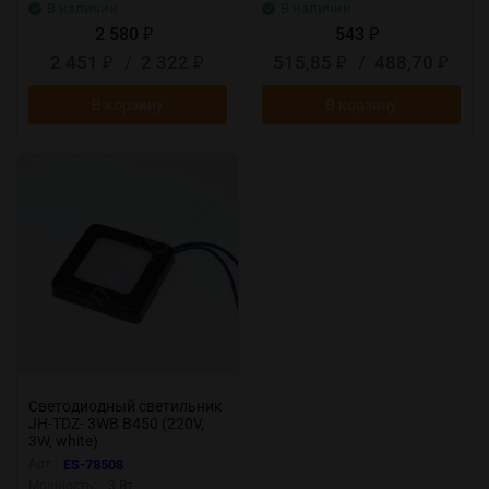
В наличии
В наличии
2 580
543
₽
₽
2 451
/
2 322
515,85
/
488,70
₽
₽
₽
₽
В корзину
В корзину
Светодиодный светильник
JH-TDZ- 3WB B450 (220V,
3W, white)
Арт.:
ES-78508
Мощность:
3 Вт