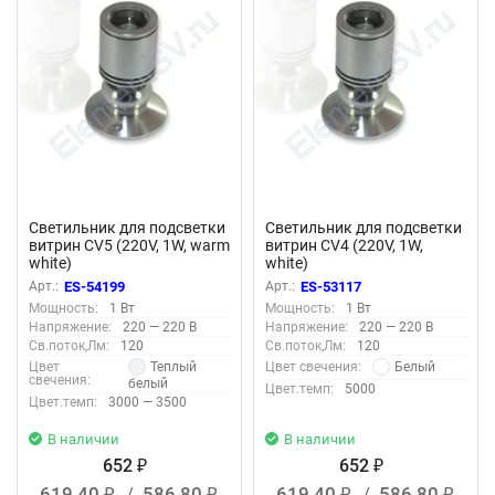
Светильник для подсветки
Светильник для подсветки
витрин CV5 (220V, 1W, warm
витрин CV4 (220V, 1W,
white)
white)
Арт.:
ES-54199
Арт.:
ES-53117
Мощность:
1 Вт
Мощность:
1 Вт
Напряжение:
220 — 220 В
Напряжение:
220 — 220 В
Св.поток,Лм:
120
Св.поток,Лм:
120
Теплый
Белый
Цвет
Цвет свечения:
свечения:
белый
Цвет.темп:
5000
Цвет.темп:
3000 — 3500
В наличии
В наличии
652
652
₽
₽
619,40
/
586,80
619,40
/
586,80
₽
₽
₽
₽