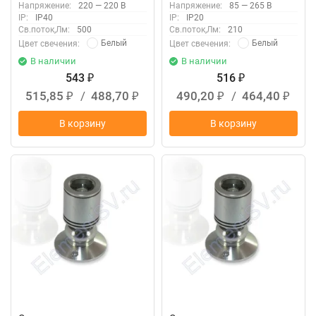
Напряжение:
220 — 220 В
Напряжение:
85 — 265 В
IP:
IP40
IP:
IP20
Св.поток,Лм:
500
Св.поток,Лм:
210
Белый
Белый
Цвет свечения:
Цвет свечения:
В наличии
В наличии
543
516
₽
₽
515,85
/
488,70
490,20
/
464,40
₽
₽
₽
₽
В корзину
В корзину