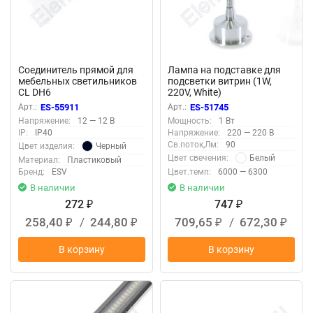
Соединитель прямой для
Лампа на подставке для
мебельных светильников
подсветки витрин (1W,
CL DH6
220V, White)
Арт.:
ES-55911
Арт.:
ES-51745
Напряжение:
12 — 12 В
Мощность:
1 Вт
IP:
IP40
Напряжение:
220 — 220 В
Св.поток,Лм:
90
Черный
Цвет изделия:
Белый
Цвет свечения:
Материал:
Пластиковый
Бренд:
ESV
Цвет.темп:
6000 — 6300
В наличии
В наличии
272
747
₽
₽
258,40
/
244,80
709,65
/
672,30
₽
₽
₽
₽
В корзину
В корзину