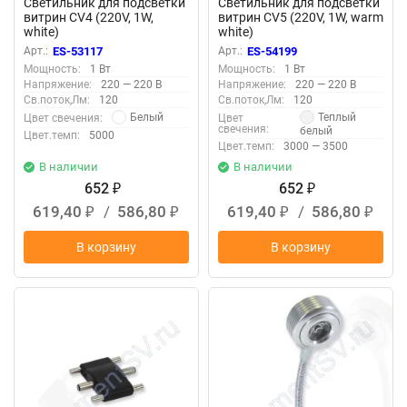
Светильник для подсветки
Светильник для подсветки
витрин CV4 (220V, 1W,
витрин CV5 (220V, 1W, warm
white)
white)
Арт.:
ES-53117
Арт.:
ES-54199
Мощность:
1 Вт
Мощность:
1 Вт
Напряжение:
220 — 220 В
Напряжение:
220 — 220 В
Св.поток,Лм:
120
Св.поток,Лм:
120
Белый
Теплый
Цвет свечения:
Цвет
свечения:
белый
Цвет.темп:
5000
Цвет.темп:
3000 — 3500
В наличии
В наличии
652
652
₽
₽
619,40
/
586,80
619,40
/
586,80
₽
₽
₽
₽
В корзину
В корзину