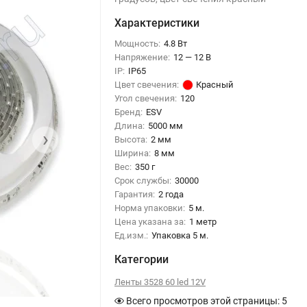
Характеристики
Мощность:
4.8 Вт
Напряжение:
12 — 12 В
IP:
IP65
Цвет свечения:
Красный
Угол свечения:
120
Бренд:
ESV
Длина:
5000 мм
›
Высота:
2 мм
Ширина:
8 мм
Вес:
350 г
Срок службы:
30000
Гарантия:
2 года
Норма упаковки:
5 м.
Цена указана за:
1 метр
Ед.изм.:
Упаковка 5 м.
Категории
Ленты 3528 60 led 12V
Всего просмотров этой страницы:
5