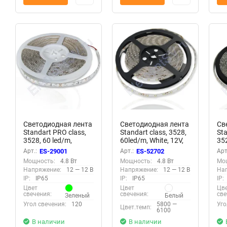
Светодиодная лента
Светодиодная лента
Св
Standart PRO class,
Standart class, 3528,
Sta
3528, 60 led/m,
60led/m, White, 12V,
352
Green, 12V, IP65
IP65
12V
Арт.:
ES-29001
Арт.:
ES-52702
Арт
Мощность:
4.8 Вт
Мощность:
4.8 Вт
Мо
Напряжение:
12 — 12 В
Напряжение:
12 — 12 В
На
IP:
IP65
IP:
IP65
IP:
Цвет
Цвет
Цв
свечения:
свечения:
све
Зеленый
Белый
Угол свечения:
120
5800 —
Уго
Цвет.темп:
6100
В наличии
В наличии