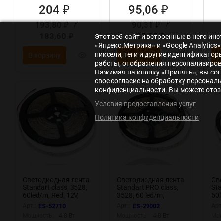
204
95,06
₽
₽
193,80
/
90,31
/
₽
₽
183,60
85,55
Этот веб-сайт и встроенные в него и
₽
₽
«Яндекс.Метрика» и «Google Analytic
пиксели, теги и другие идентификато
В корзину
В корзину
В
работы, отображения персонализирова
Нажимая на кнопку «Принять», вы сог
свое согласие на обработку персонал
конфиденциальности. Вы можете отозв
Условия предоставления услуг
Политика конфиденциальности
Светодиодная лента
Светодиодная лента
Св
Standart class, 3528,
Standart PRO class,
Sta
60led/m, Red, 12V,
3528, 60 led/m,
60l
IP65
Yellow, 12V, IP65
IP
Арт.:
ES-52710
Арт.:
ES-29002
Арт
Мощность:
4.8 Вт
Мощность:
4.8 Вт
Мо