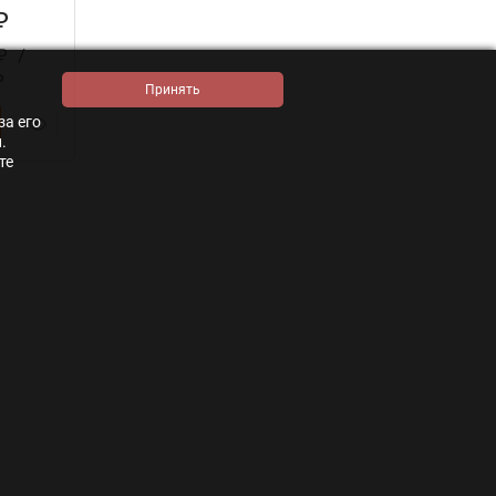
₽
/
₽
₽
за его
.
те