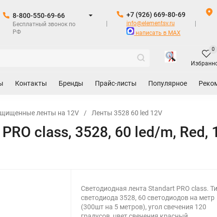
+7 (926) 669-80-69
8-800-550-69-66
info@elementsv.ru
Бесплатный звонок по
РФ
написать в MAX
0
Избранн
ы
Контакты
Бренды
Прайс-листы
Популярное
Реко
щищенные ленты на 12V
/
Ленты 3528 60 led 12V
RO class, 3528, 60 led/m, Red, 1
Светодиодная лента Standart PRO class. Т
светодиода 3528, 60 светодиодов на метр
(300шт на 5 метров), угол свечения 120
градусов, цвет свечения красный