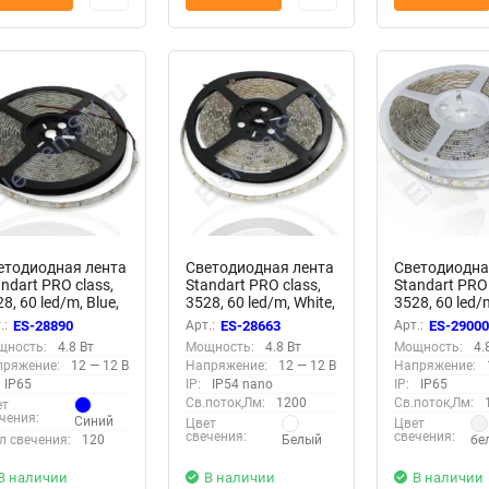
етодиодная лента
Светодиодная лента
Светодиодна
ndart PRO class,
Standart PRO class,
Standart PRO 
8, 60 led/m, Blue,
3528, 60 led/m, White,
3528, 60 led
, IP65
12V, IP54
White, 12V, IP
.:
ES-28890
Арт.:
ES-28663
Арт.:
ES-2900
щность:
4.8 Вт
Мощность:
4.8 Вт
Мощность:
4.
пряжение:
12 — 12 В
Напряжение:
12 — 12 В
Напряжение:
IP65
IP:
IP54 nano
IP:
IP65
Св.поток,Лм:
1200
Св.поток,Лм:
ет
чения:
Синий
Цвет
Цвет
свечения:
свечения:
л свечения:
120
Белый
бе
В наличии
В наличии
В наличии