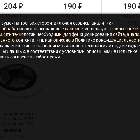
204
190
190
₽
₽
193,80
/
180,50
/
180,50
₽
₽
183,60
171
171
нструменты третьих сторон, включая сервисы аналитики
₽
₽
s», обрабатывают персональные данные и используют файлы cookie,
ры. Эти технологии необходимы для функционирования сайта, анали
 корзину
В корзину
В корзину
нного контента, итд, как описано в Политике конфиденциальности
лашаетесь с использованием указанных технологий и подтверждае
ьных данных, в соответствии с условиями, описанными в Политике
ать согласие в любое время.
етодиодная лента
ndart class, 3528,
ed/m, Green, 12V,
65
.:
ES-52708
щность:
4.8 Вт