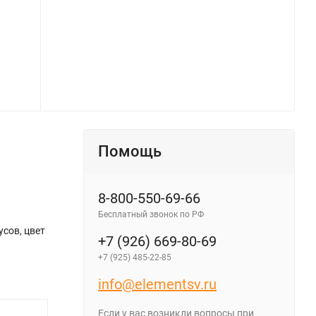
Светодиодная лента Standart PRO class, 3528, 60 led/m, Red, 12V, IP65, D6 - фото 2.
Помощь
8-800-550-69-66
Бесплатный звонок по РФ
усов, цвет
+7 (926) 669-80-69
+7 (925) 485-22-85
info@elementsv.ru
Если у вас возникли вопросы при