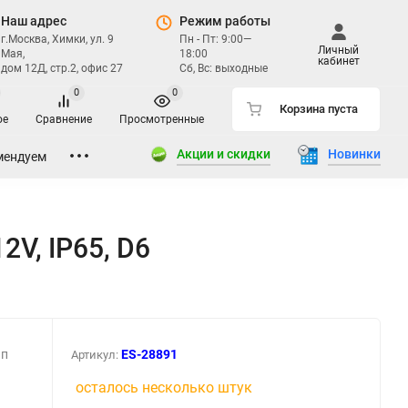
Наш адрес
Режим работы
г.Москва, Химки, ул. 9
Пн - Пт: 9:00—
Личный
Мая,
18:00
кабинет
дом 12Д, стр.2, офис 27
Сб, Вс: выходные
0
0
Корзина пуста
ое
Сравнение
Просмотренные
Акции и скидки
Новинки
мендуем
2V, IP65, D6
ип
ES-28891
Артикул:
осталось несколько штук