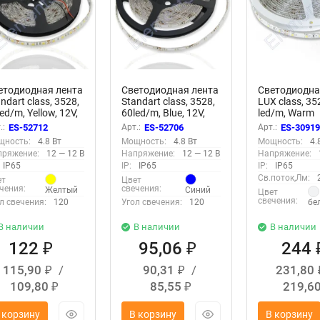
етодиодная лента
Светодиодная лента
Светодиодна
ndart class, 3528,
Standart class, 3528,
LUX class, 35
ed/m, Yellow, 12V,
60led/m, Blue, 12V,
led/m, Warm
65
IP65
White,12V, IP
.:
ES-52712
Арт.:
ES-52706
Арт.:
ES-3091
щность:
4.8 Вт
Мощность:
4.8 Вт
Мощность:
4.
пряжение:
12 — 12 В
Напряжение:
12 — 12 В
Напряжение:
IP65
IP:
IP65
IP:
IP65
Св.поток,Лм:
ет
Цвет
чения:
свечения:
Желтый
Синий
Цвет
свечения:
л свечения:
120
Угол свечения:
120
бе
В наличии
В наличии
В наличии
122
95,06
244
₽
₽
115,90
/
90,31
/
231,80
₽
₽
109,80
85,55
219,6
₽
₽
 корзину
В корзину
В корзину