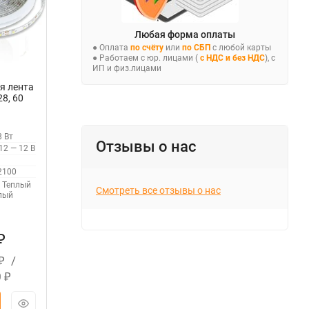
Любая форма оплаты
● Оплата
по счёту
или
по СБП
с любой карты
● Работаем с юр. лицами (
с НДС и без НДС
), с
ИП и физ.лицами
я лента
28, 60
65
9
8 Вт
Отзывы о нас
12 — 12 В
2100
Теплый
Смотреть все отзывы о нас
лый
₽
/
₽
0
₽