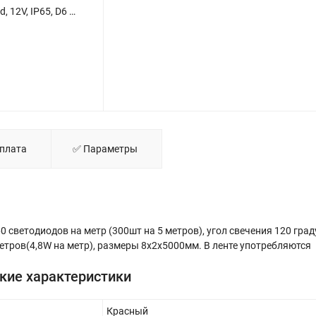
Светодиодная лента Standart PRO class, 3528, 60 led/m, Red, 12V, IP65, D6 - фото.
Оплата
✅ Параметры
0 светодиодов на метр (300шт на 5 метров), угол свечения 120 град
етров(4,8W на метр), размеры 8x2x5000мм. В ленте употребляются
кие характеристики
Красный