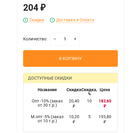
204
₽
Скидки
Доставка и Оплата
Количество:
В КОРЗИНУ
ДОСТУПНЫЕ СКИДКИ
Название
Скидка
Скидка,
Цена
%
Опт -10% (заказ
20,40
10
183,60
от 30 т.р.)
₽
₽
М.опт -5% (заказ
10,20
5
193,80
от 10 т.р.)
₽
₽