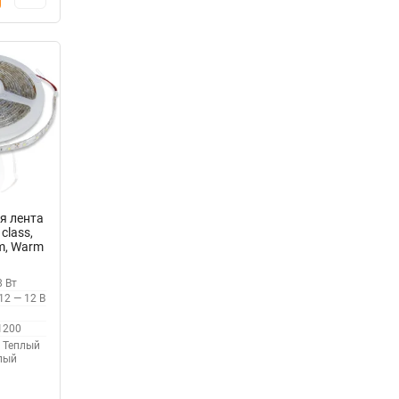
я лента
class,
/m, Warm
65
0
8 Вт
12 — 12 В
1200
Теплый
лый