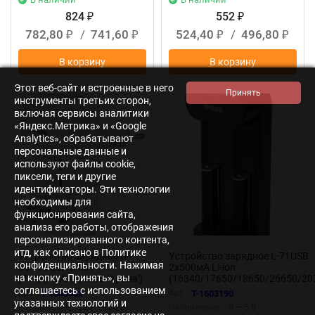
824
552
₽
₽
782,80
/
741,60
524,40
/
496,80
₽
₽
₽
₽
В корзину
В корзину
Этот веб-сайт и встроенные в него
инструменты третьих сторон,
Заказ
включая сервисы аналитики
«Яндекс.Метрика» и «Google
Analytics», обрабатывают
персональные данные и
используют файлы cookie,
пиксели, теги и другие
идентификаторы. Эти технологии
необходимы для
функционирования сайта,
анализа его работы, отображения
персонализированного контента,
итд, как описано в Политике
Устройство зарядное B-
Устройство зарядное L-71USB
конфиденциальности. Нажимая
55A Ni-Cd/Ni-MH
2х500мА Li-ion
на кнопку «Принять», вы
(4хAA/4хAAA/1х9В 'Крона')
(16340/17650/18650/26650/20
индикатор зарядки
и др.) 4.2В DC USB-MicroUSB в
соглашаетесь с использованием
Арт.:
T-1343538
Арт.:
T-1603190
складывающ. вилка ФАZА
компл. ФАZА 5032385
указанных технологий и
Напряжение:
220 — 220 В
Напряжение:
5 — 5 В
2858696