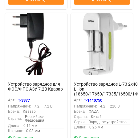
Устройство зарядное для
Устройство зарядное L-73 2х4
ФОС/ФПС АЗУ 7.2В Квазар
Li-ion
(18650/17650/17335/16500/14
4.2В DC ФАZА 5005389
Арт.:
T-3377
Арт.:
T-1440750
Напряжение:
7.2 — 7.2 В
Напряжение:
4.2 — 220 В
Бренд:
Квазар
Бренд:
ФАZА
Российская
Страна:
Китай
Страна:
Федерация
Серия:
Зарядное устройство
Длина:
0.11 мм
Длина:
0.25 мм
Ширина:
0.08 мм
В наличии
В наличии