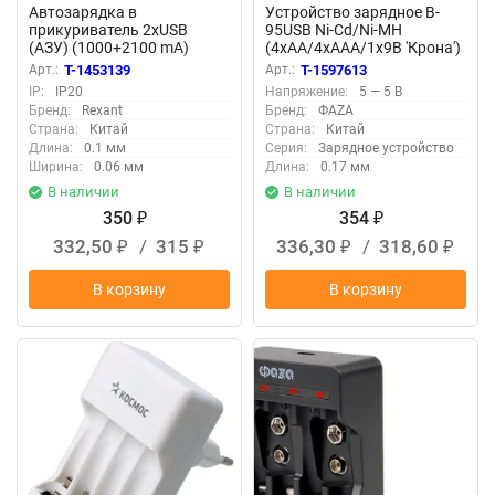
Автозарядка в
Устройство зарядное B-
прикуриватель 2хUSB
95USB Ni-Cd/Ni-MH
(АЗУ) (1000+2100 mA)
(4хAA/4хAAA/1х9В 'Крона')
Rexant 18-1199
индикатор зарядки
Арт.:
T-1453139
Арт.:
T-1597613
питание от USB кабель
IP:
IP20
Напряжение:
5 — 5 В
MicroUSB-USB в компл.
Бренд:
Rexant
Бренд:
ФАZА
ФАZА 5038899
Страна:
Китай
Страна:
Китай
Длина:
0.1 мм
Серия:
Зарядное устройство
Ширина:
0.06 мм
Длина:
0.17 мм
В наличии
В наличии
350
354
₽
₽
332,50
/
315
336,30
/
318,60
₽
₽
₽
₽
В корзину
В корзину