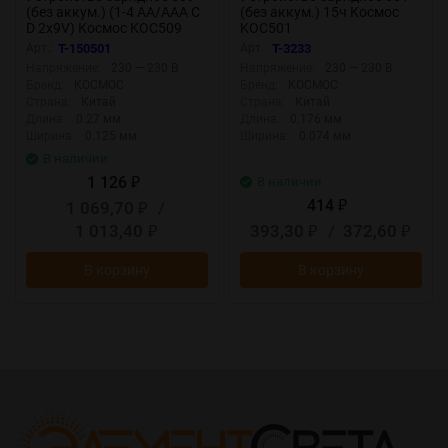
(без аккум.) (1-4 АА/ААА C
(без аккум.) 15ч Космос
D 2х9V) Космос KOC509
KOC501
Арт.:
T-150501
Арт.:
T-3233
Напряжение:
230 — 230 В
Напряжение:
230 — 230 В
Бренд:
КОСМОС
Бренд:
КОСМОС
Страна:
Китай
Страна:
Китай
Длина:
0.27 мм
Длина:
0.176 мм
Ширина:
0.125 мм
Ширина:
0.074 мм
В наличии
1 126
В наличии
₽
414
1 069,70
/
₽
₽
1 013,40
393,30
/
372,60
₽
₽
₽
В корзину
В корзину