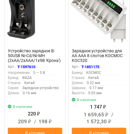
Устройство зарядное B-
Зарядное устройство для
50USB Ni-Cd/Ni-MH
АА ААА 8 слотов КОСМОС
(2хAA/2хAAA/1х9В 'Крона')
KOC520
индикатор зарядки
Арт.:
T-1597610
Арт.:
T-1851175
питание от USB кабель
Напряжение:
5 — 5 В
Бренд:
КОСМОС
MicroUSB-USB в компл.
Бренд:
ФАZА
Страна:
Китай
ФАZА 5038806
Страна:
Китай
Длина:
0.22 мм
Серия:
Зарядное устройство
Ширина:
0.17 мм
Длина:
0.16 мм
Высота:
0.03 мм
В наличии
1 747
В наличии
₽
220
1 659,65
/
₽
₽
209
/
198
1 572,30
₽
₽
₽
В корзину
В корзину