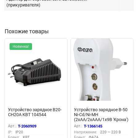
(прикуривателя)
Похожие товары
Новинка!
Устройство зарядное B20-
Устройство зарядное B-50
CH20A КВТ 104544
Ni-Cd/Ni-MH
(2хAA/2хAAA/1х9В 'Крона')
индикатор зарядки
Арт.:
T-2060909
Арт.:
T-1366145
складывающ. вилка ФАZА
IP:
IP20
Напряжение:
220 — 220 В
2858726
Бренд:
КВТ
Бренд:
ФАZА