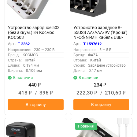
Устройство зарядное 503
Устройство зарядное B-
(без аккум.) 8ч Космос
55USB AA/AAA/9V ('Крона')
KOC503
Ni-Cd/Ni-MH кабель USB-
MicroUSB в компл. ФАZА
Арт.:
T-3362
Арт.:
T-1597612
5038868
Напряжение:
230 — 230 В
Напряжение:
5 — 5 В
Бренд:
КОСМОС
Бренд:
ФАZА
Страна:
Китай
Страна:
Китай
Длина:
0.194 мм
Серия:
Зарядное устройство
Ширина:
0.106 мм
Длина:
0.17 мм
В наличии
В наличии
440
234
₽
₽
418
/
396
222,30
/
210,60
₽
₽
₽
₽
В корзину
В корзину
Новинка!