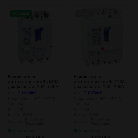
Новинка!
Заказ
Выключатель
Выключатель
автоматический 3п 630А
автоматический 3п 125А
диапазон уст. 252...630А
диапазон уст. 100...250А
40кА OptiMat D630N-MR1.1-
25кА OptiMat D250L-
Арт.:
T-1612889
Арт.:
T-1375020
У3 КЭАЗ 321650
TM125-УХЛ3 КЭАЗ 291418
Напряжение:
400 — 690 В
Напряжение:
400 — 690 В
Ток:
0 А
Ток:
0 А
IP:
IP30
IP:
IP30
Бренд:
КЭАЗ
Бренд:
КЭАЗ
Российская
Российская
Страна:
Страна:
Федерация
Федерация
В наличии
В наличии
82 578
17 279
₽
₽