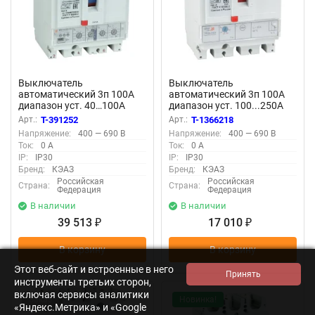
Выключатель
Выключатель
автоматический 3п 100А
автоматический 3п 100А
диапазон уст. 40…100А
диапазон уст. 100...250А
65кА OptiMat D100H MR1
40кА OptiMat D250N-
Арт.:
T-391252
Арт.:
T-1366218
У3 КЭАЗ 144414
TM100-УХЛ3 КЭАЗ 291430
Напряжение:
400 — 690 В
Напряжение:
400 — 690 В
Ток:
0 А
Ток:
0 А
IP:
IP30
IP:
IP30
Бренд:
КЭАЗ
Бренд:
КЭАЗ
Российская
Российская
Страна:
Страна:
Федерация
Федерация
В наличии
В наличии
39 513
17 010
₽
₽
В корзину
В корзину
Этот веб-сайт и встроенные в него
инструменты третьих сторон,
включая сервисы аналитики
Заказ
Новинка!
«Яндекс.Метрика» и «Google