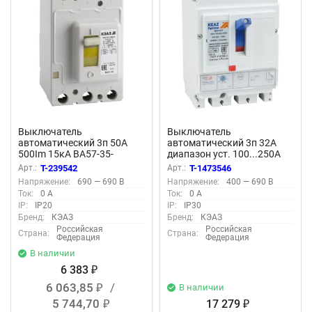
Выключатель
Выключатель
автоматический 3п 50А
автоматический 3п 32А
500Im 15кА ВА57-35-
диапазон уст. 100...250А
340010 УХЛ3 690В AC КЭАЗ
25кА OptiMat D250L TM032
Арт.:
T-239542
Арт.:
T-1473546
108613
УХЛ3 КЭАЗ 291412
Напряжение:
690 — 690 В
Напряжение:
400 — 690 В
Ток:
0 А
Ток:
0 А
IP:
IP20
IP:
IP30
Бренд:
КЭАЗ
Бренд:
КЭАЗ
Российская
Российская
Страна:
Страна:
Федерация
Федерация
В наличии
6 383
₽
6 063,85
/
В наличии
₽
5 744,70
17 279
₽
₽