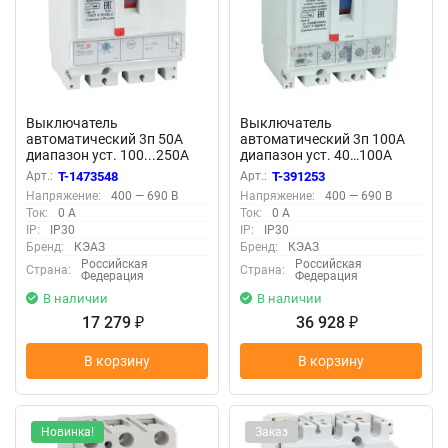
Выключатель
Выключатель
автоматический 3п 50А
автоматический 3п 100А
диапазон уст. 100...250А
диапазон уст. 40…100А
25кА OptiMat D250L TM050
40кА OptiMat D100N MR1
Арт.:
T-1473548
Арт.:
T-391253
УХЛ3 КЭАЗ 291414
У3 КЭАЗ 144412
Напряжение:
400 — 690 В
Напряжение:
400 — 690 В
Ток:
0 А
Ток:
0 А
IP:
IP30
IP:
IP30
Бренд:
КЭАЗ
Бренд:
КЭАЗ
Российская
Российская
Страна:
Страна:
Федерация
Федерация
В наличии
В наличии
17 279
36 928
₽
₽
В корзину
В корзину
Новинка!
Заказ