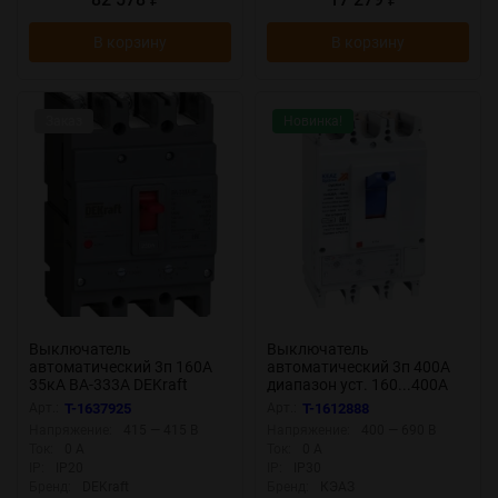
В корзину
В корзину
Заказ
Новинка!
Выключатель
Выключатель
автоматический 3п 160А
автоматический 3п 400А
35кА ВА-333А DEKraft
диапазон уст. 160...400А
28121DEK
40кА OptiMat D400N-MR1.1-
Арт.:
T-1637925
Арт.:
T-1612888
У3 КЭАЗ 321646
Напряжение:
415 — 415 В
Напряжение:
400 — 690 В
Ток:
0 А
Ток:
0 А
IP:
IP20
IP:
IP30
Бренд:
DEKraft
Бренд:
КЭАЗ