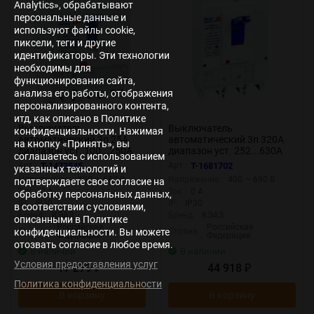
Analytics», обрабатывают
персональные данные и
используют файлы cookie,
пиксели, теги и другие
идентификаторы. Эти технологии
необходимы для
функционирования сайта,
анализа его работы, отображения
персонализированного контента,
итд, как описано в Политике
Выключатель
Выключатель
конфиденциальности. Нажимая
автоматический 3п 25А
автоматический 3п 320А
на кнопку «Принять», вы
диапазон уст. 100...250А
диапазон уст. 252...630А
соглашаетесь с использованием
25кА OptiMat D250L TM025
40кА OptiMat D630N-
Арт.:
T-1473545
Арт.:
T-1681702
указанных технологий и
УХЛ3 КЭАЗ 291411
TM320-УХЛ3 КЭАЗ 291465
Напряжение:
400 — 690 В
Напряжение:
400 — 690 В
подтверждаете свое согласие на
Ток:
0 А
Ток:
0 А
обработку персональных данных,
IP:
IP30
IP:
IP30
в соответствии с условиями,
Бренд:
КЭАЗ
Бренд:
КЭАЗ
описанными в Политике
Российская
Российская
Страна:
Страна:
конфиденциальности. Вы можете
Федерация
Федерация
отозвать согласие в любое время.
В наличии
В наличии
Условия предоставления услуг
17 279
44 918
₽
₽
Политика конфиденциальности
В корзину
В корзину