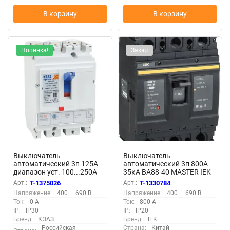
В корзину
В корзину
Новинка!
Заказ
Выключатель
Выключатель
автоматический 3п 125А
автоматический 3п 800А
диапазон уст. 100...250А
35кА ВА88-40 MASTER IEK
40кА OptiMat D250N-
SVA50-3-0800-02
Арт.:
T-1375026
Арт.:
T-1330784
TM125-УХЛ3 КЭАЗ 291431
Напряжение:
400 — 690 В
Напряжение:
400 — 690 В
Ток:
0 А
Ток:
800 А
IP:
IP30
IP:
IP20
Бренд:
КЭАЗ
Бренд:
IEK
Российская
Страна:
Китай