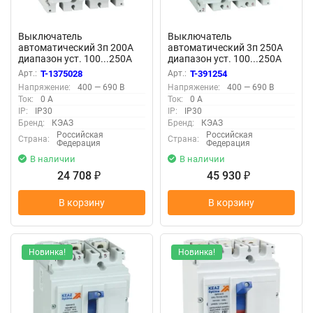
Выключатель
Выключатель
автоматический 3п 200А
автоматический 3п 250А
диапазон уст. 100...250А
диапазон уст. 100...250А
40кА OptiMat D250N-
65кА OptiMat D250H MR1
Арт.:
T-1375028
Арт.:
T-391254
TM200-УХЛ3 КЭАЗ 291433
У3 КЭАЗ 144411
Напряжение:
400 — 690 В
Напряжение:
400 — 690 В
Ток:
0 А
Ток:
0 А
IP:
IP30
IP:
IP30
Бренд:
КЭАЗ
Бренд:
КЭАЗ
Российская
Российская
Страна:
Страна:
Федерация
Федерация
В наличии
В наличии
24 708
45 930
₽
₽
В корзину
В корзину
Новинка!
Новинка!