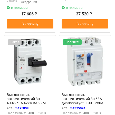
Страна:
Федерация
В наличии
В наличии
17 606
37 520
₽
₽
В корзину
В корзину
Заказ
Новинка!
Выключатель
Выключатель
автоматический 3п
автоматический 3п 63А
400/250А 42кА ВА-99М
диапазон уст. 100...250А
PROxima EKF mccb99-400-
40кА OptiMat D250N-
Арт.:
T-125898
Арт.:
T-1375024
250m
TM063-УХЛ3 КЭАЗ 291428
Напряжение:
400 — 690 В
Напряжение:
400 — 690 В