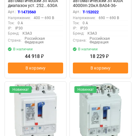
автоматический 3п 400А
автоматический 3п 400А
диапазон уст. 252...630А
4000Im 20кА ВА04-36-
40кА OptiMat D630N TM400
340010 УХЛ3 690В AC КЭАЗ
Арт.:
T-1473560
Арт.:
T-152022
УХЛ3 КЭАЗ 291466
107560
Напряжение:
400 — 690 В
Напряжение:
690 — 690 В
Ток:
0 А
Ток:
0 А
IP:
IP30
IP:
IP20
Бренд:
КЭАЗ
Бренд:
КЭАЗ
Российская
Российская
Страна:
Страна:
Федерация
Федерация
В наличии
В наличии
44 918
18 229
₽
₽
В корзину
В корзину
Новинка!
Новинка!