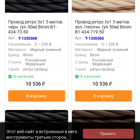
Провод ретро 3х1.5 матов.
Провод ретро 3х1.5 матов.
черн. (уп.50м) Bironi B1-
зол./песочн. (уп.50м) Bironi
434-73-50
B1-434-719-50
Арт.:
T-1330368
Арт.:
T-1330365
Напряжение:
0 — 250 В
Напряжение:
0 — 250 В
Материал:
Медный луженый
Материал:
Медный луженый
Бренд:
Bironi
Бренд:
Bironi
Российская
Российская
Страна:
Страна:
Федерация
Федерация
Серия:
ретро провод
Серия:
ретро провод
В наличии
В наличии
10 536
10 536
₽
₽
В корзину
В корзину
Этот веб-сайт и встроенные в него
инструменты третьих сторон,