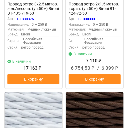
Провод ретро 3х2.5 матов.
Провод ретро 2х1.5 матов.
зол./песочн. (уп.50м) Bironi
корич. (уп.50м) Bironi B1-
B1-435-719-50
424-72-50
Арт.:
T-1330376
Арт.:
T-1330333
Напряжение:
0 — 250 В
Напряжение:
0 — 250 В
Материал:
Медный луженый
Материал:
Медный луженый
Бренд:
Bironi
Бренд:
Bironi
Российская
Российская
Страна:
Страна:
Федерация
Федерация
Серия:
ретро провод
Серия:
ретро провод
В наличии
7 110
В наличии
₽
6 754,50
/
6 399
17 163
₽
₽
₽
В корзину
В корзину