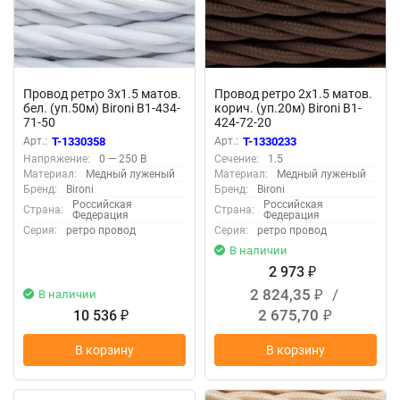
Провод ретро 3х1.5 матов.
Провод ретро 2х1.5 матов.
бел. (уп.50м) Bironi B1-434-
корич. (уп.20м) Bironi B1-
71-50
424-72-20
Арт.:
T-1330358
Арт.:
T-1330233
Напряжение:
0 — 250 В
Сечение:
1.5
Материал:
Медный луженый
Материал:
Медный луженый
Бренд:
Bironi
Бренд:
Bironi
Российская
Российская
Страна:
Страна:
Федерация
Федерация
Серия:
ретро провод
Серия:
ретро провод
В наличии
2 973
₽
2 824,35
/
В наличии
₽
2 675,70
10 536
₽
₽
В корзину
В корзину