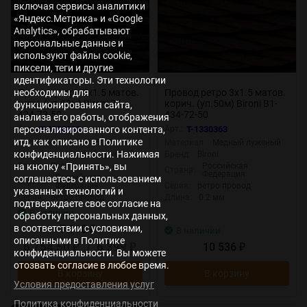
включая сервисы аналитики
«Яндекс.Метрика» и «Google
Analytics», обрабатывают
персональные данные и
используют файлы cookie,
пиксели, теги и другие
идентификаторы. Эти технологии
необходимы для
Провод ретро 2х1.5 матов.
Провод ретро 3х1.5 матов.
черн. (уп.50м) Bironi B1-
корич. (уп.50м) Bironi B1-
функционирования сайта,
424-73-50
434-72-50
анализа его работы, отображения
Арт.:
T-1330337
Арт.:
T-1330363
персонализированного контента,
итд, как описано в Политике
Напряжение:
0 — 250 В
Материал:
Медный луженый
конфиденциальности. Нажимая
Материал:
Медный луженый
Бренд:
Bironi
Бренд:
Bironi
Российская
на кнопку «Принять», вы
Страна:
Федерация
Российская
соглашаетесь с использованием
Страна:
Федерация
Серия:
ретро провод
указанных технологий и
Серия:
ретро провод
Длина:
0.2 мм
подтверждаете свое согласие на
В наличии
обработку персональных данных,
7 110
в соответствии с условиями,
₽
В наличии
описанными в Политике
6 754,50
/
6 399
10 536
₽
₽
₽
конфиденциальности. Вы можете
отозвать согласие в любое время.
В корзину
В корзину
Условия предоставления услуг
Политика конфиденциальности