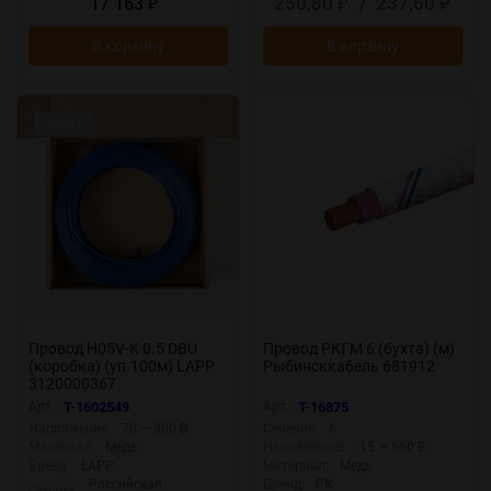
250,80
/
237,60
17 163
₽
₽
₽
В корзину
В корзину
Заказ
Провод H05V-K 0.5 DBU
Провод РКГМ 6 (бухта) (м)
(коробка) (уп.100м) LAPP
Рыбинсккабель 681912
3120000367
Арт.:
T-1602549
Арт.:
T-16875
Напряжение:
70 — 300 В
Сечение:
6
Материал:
Медь
Напряжение:
-15 — 660 В
Бренд:
LAPP
Материал:
Медь
Российская
Бренд:
РК