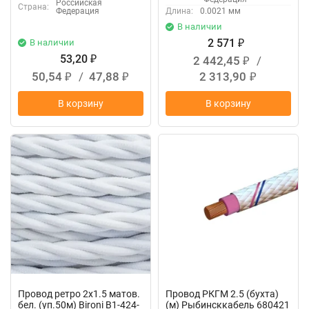
Российская
Страна:
Федерация
Длина:
0.0021 мм
В наличии
2 571
В наличии
₽
53,20
2 442,45
/
₽
₽
50,54
/
47,88
2 313,90
₽
₽
₽
В корзину
В корзину
Провод ретро 2х1.5 матов.
Провод РКГМ 2.5 (бухта)
бел. (уп.50м) Bironi B1-424-
(м) Рыбинсккабель 680421