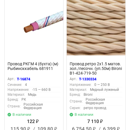
Провод РКГМ 4 (бухта) (м)
Провод ретро 2х1.5 матов.
Рыбинсккабель 681911
зол./песочн. (уп.50м) Bironi
B1-424-719-50
Арт.:
T-16874
Арт.:
T-1330334
Сечение:
4
Напряжение:
0 — 250 В
Напряжение:
-15 — 660 В
Материал:
Медный луженый
Материал:
Медь
Бренд:
Bironi
Бренд:
РК
Российская
Страна:
Федерация
Российская
Страна:
Федерация
Серия:
ретро провод
В наличии
В наличии
122
7 110
₽
₽
115,90
/
109,80
6 754,50
/
6 399
₽
₽
₽
₽