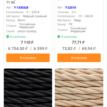
71-50
Арт.:
T-1330328
Арт.:
T-22510
Напряжение:
0 — 250 В
Сечение:
2.5
Материал:
Медный луженый
Напряжение:
-15 — 660 В
Бренд:
Bironi
Материал:
Медь
Российская
Бренд:
РК
Страна:
Федерация
Российская
Страна:
Серия:
ретро провод
Федерация
В наличии
В наличии
7 110
77,71
₽
₽
6 754,50
/
6 399
73,82
/
69,94
₽
₽
₽
₽
В корзину
В корзину