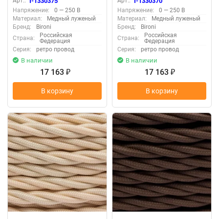
Арт.:
T-1330375
Арт.:
T-1330370
Напряжение:
0 — 250 В
Напряжение:
0 — 250 В
Материал:
Медный луженый
Материал:
Медный луженый
Бренд:
Bironi
Бренд:
Bironi
Российская
Российская
Страна:
Страна:
Федерация
Федерация
Серия:
ретро провод
Серия:
ретро провод
В наличии
В наличии
17 163
17 163
₽
₽
В корзину
В корзину