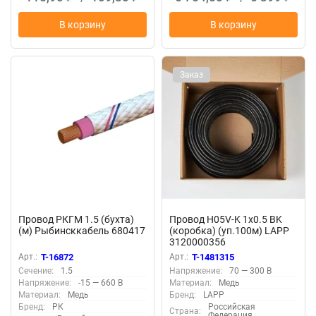
В корзину
В корзину
Заказ
Провод РКГМ 1.5 (бухта)
Провод H05V-K 1х0.5 BK
(м) Рыбинсккабель 680417
(коробка) (уп.100м) LAPP
3120000356
Арт.:
T-16872
Арт.:
T-1481315
Сечение:
1.5
Напряжение:
70 — 300 В
Напряжение:
-15 — 660 В
Материал:
Медь
Материал:
Медь
Бренд:
LAPP
Бренд:
РК
Российская
Страна:
Федерация