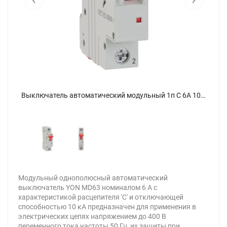
Выключатель автоматический модульный 1п C 6А 10кА MD63 YON MD63-1C6-10 - фото 2
Выключатель автоматический модульный 1п C 6А 10кА MD63 YON MD63-1C6-10 - фото
Модульный однополюсный автоматический
выключатель YON MD63 номиналом 6 A с
характеристикой расцепителя 'C' и отключающей
способностью 10 кА предназначен для применения в
электрических цепях на­пряжением до 400 В
переменного тока частоты 50 Гц, их защиты при