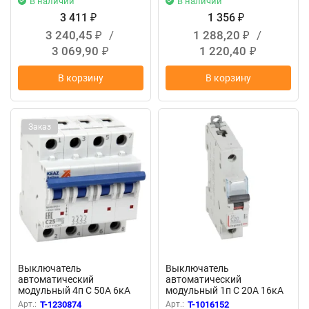
В наличии
В наличии
3 411
1 356
₽
₽
3 240,45
/
1 288,20
/
₽
₽
3 069,90
1 220,40
₽
₽
В корзину
В корзину
Заказ
Выключатель
Выключатель
автоматический
автоматический
модульный 4п C 50А 6кА
модульный 1п C 20А 16кА
OptiDin BM63-4C50-УХЛ3
DX3 10000 1мод. 230/400В
Арт.:
T-1230874
Арт.:
T-1016152