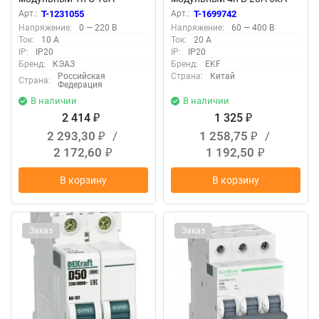
OptiDin BM63-1C10-DC-
ВА 47-63N PROxima EKF
Арт.:
T-1231055
Арт.:
T-1699742
УХЛ3 КЭАЗ 261157
M636420B
Напряжение:
0 — 220 В
Напряжение:
60 — 400 В
Ток:
10 А
Ток:
20 А
IP:
IP20
IP:
IP20
Бренд:
КЭАЗ
Бренд:
EKF
Российская
Страна:
Китай
Страна:
Федерация
В наличии
В наличии
2 414
1 325
₽
₽
2 293,30
/
1 258,75
/
₽
₽
2 172,60
1 192,50
₽
₽
В корзину
В корзину
Заказ
Заказ