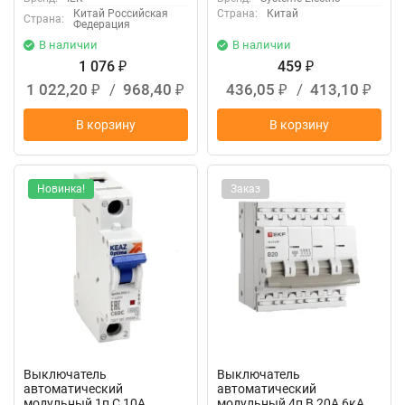
Китай Российская
Страна:
Китай
Страна:
Федерация
В наличии
В наличии
1 076
459
₽
₽
1 022,20
/
968,40
436,05
/
413,10
₽
₽
₽
₽
В корзину
В корзину
Новинка!
Заказ
Выключатель
Выключатель
автоматический
автоматический
модульный 1п C 10А
модульный 4п B 20А 6кА