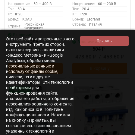
КЭАЗ 260896
Leg 409115
Напряжение:
50 — 400 В
Напряжение:
60 — 230 В
Ток:
50 А
Ток:
20 А
IP:
IP20
IP:
IP20
Бренд:
КЭАЗ
Бренд:
Legrand
Российская
Страна:
Италия
Страна:
Федерация
В наличии
Этот веб-сайт и встроенные в него
3 296
В наличии
₽
инструменты третьих сторон,
504
3 131,20
/
включая сервисы аналитики
₽
₽
«Яндекс.Метрика» и «Google
2 966,40
478,80
/
453,60
₽
₽
₽
Analytics», обрабатывают
персональные данные и
В корзину
В корзину
используют файлы cookie,
пиксели, теги и другие
идентификаторы. Эти технологии
необходимы для
Новинка!
Заказ
функционирования сайта,
анализа его работы, отображения
персонализированного контента,
итд, как описано в Политике
конфиденциальности. Нажимая
на кнопку «Принять», вы
соглашаетесь с использованием
указанных технологий и