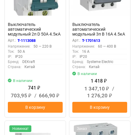
Выключатель
Выключатель
автоматический
автоматический
модульный 2п D 50А 4.5кА
модульный 3п B 16А 4.5кА
ВА-101 DEKraft 11119DEK
City9 Set 400В SE C9F14316
Арт.:
T-1113088
Арт.:
T-1701613
Напряжение:
50 — 220 В
Напряжение:
60 — 400 В
Ток:
50 А
Ток:
16 А
IP:
IP20
IP:
IP20
Бренд:
DEKraft
Бренд:
Systeme Electric
Страна:
Китай
Страна:
Китай
В наличии
1 418
В наличии
₽
741
1 347,10
/
₽
₽
703,95
/
666,90
1 276,20
₽
₽
₽
В корзину
В корзину
Новинка!
Заказ