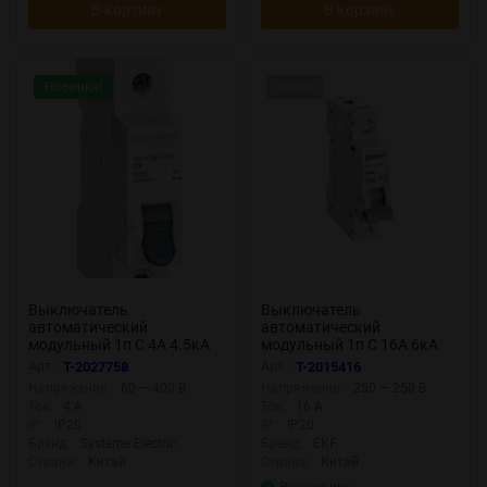
В корзину
В корзину
Новинка!
Заказ
Выключатель
Выключатель
автоматический
автоматический
модульный 1п C 4А 4.5кА
модульный 1п C 16А 6кА
City9 Set SE C9F34104
ВА 47-63N DC PROxima EKF
Арт.:
T-2027758
Арт.:
T-2015416
M63DC6116C
Напряжение:
60 — 400 В
Напряжение:
250 — 250 В
Ток:
4 А
Ток:
16 А
IP:
IP20
IP:
IP20
Бренд:
Systeme Electric
Бренд:
EKF
Страна:
Китай
Страна:
Китай
В наличии