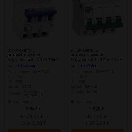
Выключатель
Выключатель
автоматический
автоматический
модульный 3п C 16А 10кА
модульный 4п B 25А 4.5кА
OptiDin BM63-3C16-10-
ВА-101 DEKraft 11044DEK
Арт.:
T-1242166
Арт.:
T-159359
УХЛ3 КЭАЗ 249257
Напряжение:
50 — 400 В
Напряжение:
50 — 400 В
Ток:
16 А
Ток:
25 А
IP:
IP20
IP:
IP20
Бренд:
КЭАЗ
Бренд:
DEKraft
Российская
Страна:
Китай
Страна:
Федерация
В наличии
В наличии
3 347
1 528
₽
₽
3 179,65
/
1 451,60
/
₽
₽
3 012,30
1 375,20
₽
₽