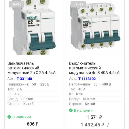
Заказ
Заказ
Выключатель
Выключатель
автоматический
автоматический
модульный 2п C 2А 4.5кА
модульный 4п B 40А 4.5кА
ВА-101 DEKraft 11062DEK
ВА-101 DEKraft 11046DEK
Арт.:
T-331140
Арт.:
T-1113102
Напряжение:
50 — 220 В
Напряжение:
50 — 400 В
Ток:
2 А
Ток:
40 А
IP:
IP20
IP:
IP20
Бренд:
DEKraft
Бренд:
DEKraft
Страна:
Китай
Страна:
Китай
В наличии
1 571
В наличии
₽
606
1 492,45
/
₽
₽