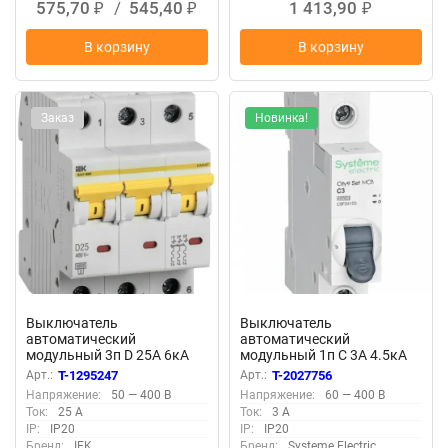
575,70
/
545,40
1 413,90
₽
₽
₽
В корзину
В корзину
Заказ
Новинка!
Выключатель
Выключатель
автоматический
автоматический
модульный 3п D 25А 6кА
модульный 1п C 3А 4.5кА
ВА47-60M KARAT IEK
City9 Set SE C9F34103
Арт.:
T-1295247
Арт.:
T-2027756
MVA31-3-025-D
Напряжение:
50 — 400 В
Напряжение:
60 — 400 В
Ток:
25 А
Ток:
3 А
IP:
IP20
IP:
IP20
Бренд:
IEK
Бренд:
Systeme Electric