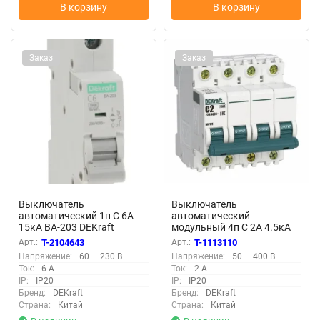
В корзину
В корзину
Заказ
Заказ
Выключатель
Выключатель
автоматический 1п C 6А
автоматический
15кА ВА-203 DEKraft
модульный 4п C 2А 4.5кА
13454DEK
ВА-101 DEKraft 11086DEK
Арт.:
T-2104643
Арт.:
T-1113110
Напряжение:
60 — 230 В
Напряжение:
50 — 400 В
Ток:
6 А
Ток:
2 А
IP:
IP20
IP:
IP20
Бренд:
DEKraft
Бренд:
DEKraft
Страна:
Китай
Страна:
Китай