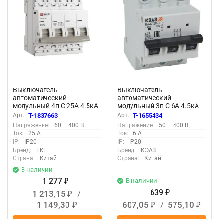
Выключатель
Выключатель
автоматический
автоматический
модульный 4п C 25А 4.5кА
модульный 3п C 6А 4.5кА
ВА 47-63N PROxima EKF
ВА47-29 УХЛ3 КЭАЗ 318298
Арт.:
T-1837663
Арт.:
T-1655434
M634425C
Напряжение:
60 — 400 В
Напряжение:
50 — 400 В
Ток:
25 А
Ток:
6 А
IP:
IP20
IP:
IP20
Бренд:
EKF
Бренд:
КЭАЗ
Страна:
Китай
Страна:
Китай
В наличии
1 277
В наличии
₽
639
1 213,15
/
₽
₽
1 149,30
607,05
/
575,10
₽
₽
₽