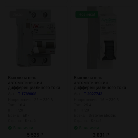
Заказ
Новинка!
Выключатель
Выключатель
автоматический
автоматический
дифференциального тока
дифференциального тока
2п (1P+N) C 16А 10мА тип
2п (1P+N) C 25А 30мА тип
Арт.:
T-1789008
Арт.:
T-2027743
AC 6кА DVA-6 AVERES EKF
AC 4.5кА City9 18мм SE
Напряжение:
25 — 230 В
Напряжение:
16 — 230 В
rcbo6-1pn-16C-10-ac-av
C9D33625
Ток:
16 А
Ток:
25 А
IP:
IP20
IP:
IP20
Бренд:
EKF
Бренд:
Systeme Electric
Страна:
Китай
Страна:
Китай
В наличии
В наличии
5 525
3 831
₽
₽