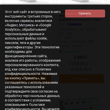
Выключатель
Выключатель
Этот веб-сайт и встроенные в него
автоматический
автоматический
инструменты третьих сторон,
дифференциального тока
дифференциального тока
включая сервисы аналитики
2п (1P+N) C 10А 30мА тип A
2п (1P+N) C 25А 30мА тип A
Арт.:
T-2066901
Арт.:
T-2066904
«Яндекс.Метрика» и «Google
6кА PRIZMA 18мм TOKOV
6кА PRIZMA 18мм TOKOV
Напряжение:
16 — 230 В
Напряжение:
16 — 230 В
Analytics», обрабатывают
ELECTRIC TKE-PZ60-RCBO-
ELECTRIC TKE-PZ60-RCBO-
Ток:
10 А
Ток:
25 А
персональные данные и
1-10-30-A
1-25-30-A
IP:
IP20
IP:
IP20
используют файлы cookie,
Бренд:
TOKOV ELECTRIC
Бренд:
TOKOV ELECTRIC
пиксели, теги и другие
Страна:
Китай
Страна:
Китай
идентификаторы. Эти технологии
В наличии
В наличии
необходимы для
функционирования сайта,
2 296
2 483
₽
₽
анализа его работы, отображения
2 181,20
/
2 358,85
/
₽
₽
персонализированного контента,
2 066,40
2 234,70
итд, как описано в Политике
₽
₽
конфиденциальности. Нажимая
на кнопку «Принять», вы
В корзину
В корзину
соглашаетесь с использованием
указанных технологий и
подтверждаете свое согласие на
обработку персональных данных,
в соответствии с условиями,
описанными в Политике
конфиденциальности. Вы можете