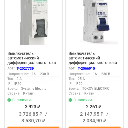
Выключатель
Выключатель
автоматический
автоматический
дифференциального тока
дифференциального тока
2п (1P+N) C 20А 30мА тип
2п (1P+N) C 25А 30мА тип
Арт.:
T-2027739
Арт.:
T-2066910
AC 4.5кА City9 18мм SE
AС 6кА PRIZMA 18мм
Напряжение:
16 — 230 В
Напряжение:
16 — 230 В
C9D33620
TOKOV ELECTRIC TKE-PZ60-
Ток:
2 А
Ток:
25 А
RCBO-1-25-30-AС
IP:
IP20
IP:
IP20
Бренд:
Systeme Electric
Бренд:
TOKOV ELECTRIC
Страна:
Китай
Страна:
Китай
В наличии
В наличии
3 923
2 261
₽
₽
3 726,85
/
2 147,95
/
₽
₽
3 530,70
2 034,90
₽
₽