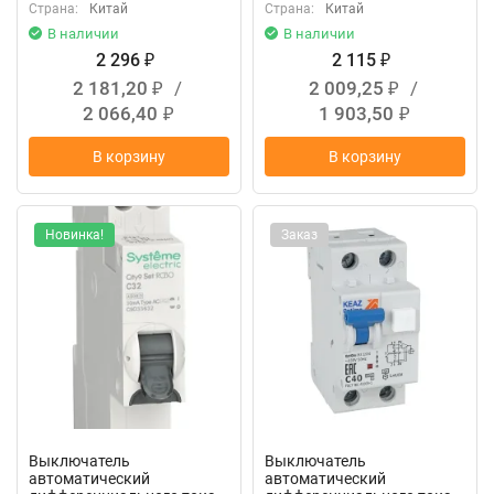
Страна:
Китай
Страна:
Китай
В наличии
В наличии
2 296
2 115
₽
₽
2 181,20
/
2 009,25
/
₽
₽
2 066,40
1 903,50
₽
₽
В корзину
В корзину
Новинка!
Заказ
Выключатель
Выключатель
автоматический
автоматический