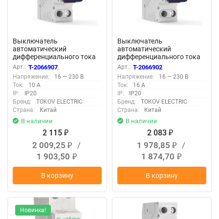
Выключатель
Выключатель
автоматический
автоматический
дифференциального тока
дифференциального тока
2п (1P+N) C 10А 30мА тип
2п (1P+N) C 16А 30мА тип A
Арт.:
T-2066907
Арт.:
T-2066902
AС 6кА PRIZMA 18мм
6кА PRIZMA 18мм TOKOV
Напряжение:
16 — 230 В
Напряжение:
16 — 230 В
TOKOV ELECTRIC TKE-PZ60-
ELECTRIC TKE-PZ60-RCBO-
Ток:
10 А
Ток:
16 А
RCBO-1-10-30-AС
1-16-30-A
IP:
IP20
IP:
IP20
Бренд:
TOKOV ELECTRIC
Бренд:
TOKOV ELECTRIC
Страна:
Китай
Страна:
Китай
В наличии
В наличии
2 115
2 083
₽
₽
2 009,25
/
1 978,85
/
₽
₽
1 903,50
1 874,70
₽
₽
В корзину
В корзину
Новинка!