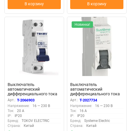
В корзину
В корзину
Новинка!
Выключатель
Выключатель
автоматический
автоматический
дифференциального тока
дифференциального тока
2п (1P+N) C 20А 30мА тип A
2п (1P+N) C 16А 30мА тип
Арт.:
T-2066903
Арт.:
T-2027734
6кА PRIZMA 18мм TOKOV
AC 4.5кА City9 18мм SE
Напряжение:
16 — 230 В
Напряжение:
16 — 230 В
ELECTRIC TKE-PZ60-RCBO-
C9D33616
Ток:
20 А
Ток:
16 А
1-20-30-A
IP:
IP20
IP:
IP20
Бренд:
TOKOV ELECTRIC
Бренд:
Systeme Electric
Страна:
Китай
Страна:
Китай