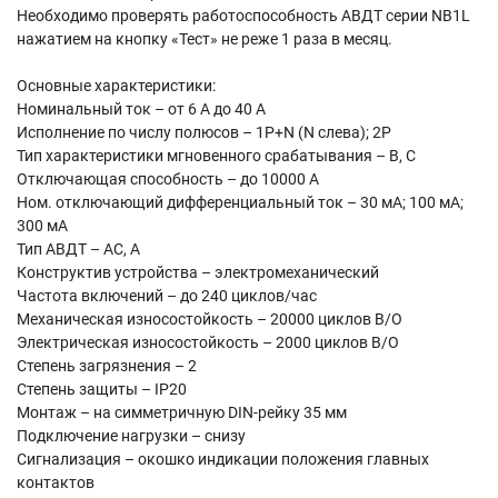
Необходимо проверять работоспособность АВДТ серии NB1L
нажатием на кнопку «Тест» не реже 1 раза в месяц.
Основные характеристики:
Номинальный ток – от 6 А до 40 А
Исполнение по числу полюсов – 1P+N (N слева); 2P
Тип характеристики мгновенного срабатывания – B, С
Отключающая способность – до 10000 А
Ном. отключающий дифференциальный ток – 30 мA; 100 мA;
300 мA
Тип АВДТ – AC, A
Конструктив устройства – электромеханический
Частота включений – до 240 циклов/час
Механическая износостойкость – 20000 циклов В/О
Электрическая износостойкость – 2000 циклов В/О
Степень загрязнения – 2
Степень защиты – IP20
Монтаж – на симметричную DIN-рейку 35 мм
Подключение нагрузки – снизу
Сигнализация – окошко индикации положения главных
контактов