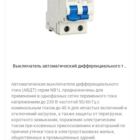
Выключатель автоматический дифференциального тока 1п+N C 10А 30мА тип A 6кА NB1L (36мм) (R) CHINT 203017 - фото
Автоматические выключатели дифференциального
тока (АВДТ) серии NB1L предназначены для
применения в однофазных сетях переменного тока
напряжением до 230 В частотой 50/60 Гц с
номинальным током до 40 А для нечастых включений и
отключений нагрузок, а также защиты от перегрузки,
короткого замыкания, поражения электрическим
током при косвенных прикосновениях и возгораний по
причине утечки тока в электроустановках жилых,
общественных и промышленных зданий.