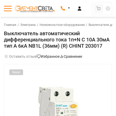
0
Главная
/
Электрика
/
Низковольтное оборудование
/
Выключатели диф
Выключатель автоматический
дифференциального тока 1п+N C 10А 30мА
тип A 6кА NB1L (36мм) (R) CHINT 203017
Оставить отзыв
Избранное
Сравнение
Заказ