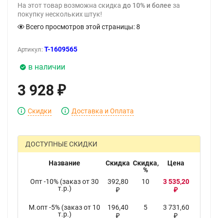
На этот товар возможна скидка
до 10% и более
за
покупку нескольких штук!
Всего просмотров этой страницы:
8
T-1609565
Артикул:
в наличии
3 928
₽
Скидки
Доставка и Оплата
ДОСТУПНЫЕ СКИДКИ
Название
Скидка
Скидка,
Цена
%
Опт -10% (заказ от 30
392,80
10
3 535,20
т.р.)
₽
₽
М.опт -5% (заказ от 10
196,40
5
3 731,60
т.р.)
₽
₽