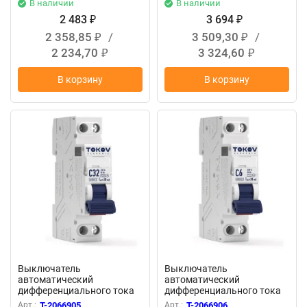
В наличии
В наличии
2 483
3 694
₽
₽
2 358,85
/
3 509,30
/
₽
₽
2 234,70
3 324,60
₽
₽
В корзину
В корзину
Выключатель
Выключатель
автоматический
автоматический
дифференциального тока
дифференциального тока
2п (1P+N) C 32А 30мА тип A
2п (1P+N) C 6А 30мА тип AС
Арт.:
T-2066905
Арт.:
T-2066906