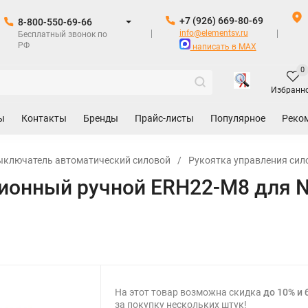
+7 (926) 669-80-69
8-800-550-69-66
info@elementsv.ru
Бесплатный звонок по
РФ
написать в MAX
0
Избранн
ы
Контакты
Бренды
Прайс-листы
Популярное
Реко
ыключатель автоматический силовой
/
Рукоятка управления си
ионный ручной ERH22-M8 для N
На этот товар возможна скидка
до 10% и 
за покупку нескольких штук!