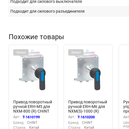
Подходит для силового выключателя
Подходит для силового разъединителя
Похожие товары
Заказ
Заказ
Привод поворотный
Привод поворотный
Ру
ручной ERH-M5 для
ручной ERH-M6 для
уп
NXM-800 (R) CHINT
NXM(S)-1000 (R)
пр
946887
CHINT 946894
на
Арт.:
T-1610199
Арт.:
T-1610200
Арт
Tw
Бренд:
CHINT
Бренд:
CHINT
Цв
PR
изд
Страна:
Китай
Страна:
Китай