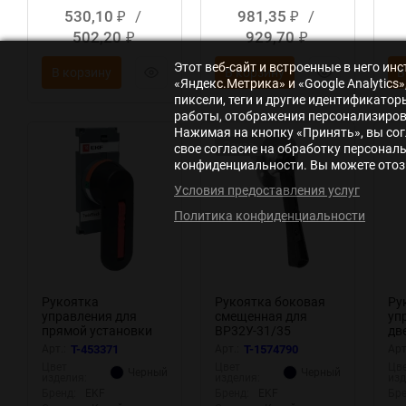
530,10
/
981,35
/
₽
₽
502,20
929,70
₽
₽
Этот веб-сайт и встроенные в него и
В корзину
В корзину
В
«Яндекс.Метрика» и «Google Analytic
пиксели, теги и другие идентификато
работы, отображения персонализирова
Нажимая на кнопку «Принять», вы сог
Заказ
свое согласие на обработку персонал
конфиденциальности. Вы можете отозв
Условия предоставления услуг
Политика конфиденциальности
Рукоятка
Рукоятка боковая
Ру
управления для
смещенная для
уп
прямой установки
ВР32У-31/35
дв
на рубильники
MAXima EKF uvr32-h-
ру
Арт.:
T-453371
Арт.:
T-1574790
Арт
TwinBlock 315-400А
250
Tw
Цвет
Цвет
Цв
Черный
Черный
PROxima EKF tb-315-
PR
изделия:
изделия:
изд
400-fh
10
Бренд:
EKF
Бренд:
EKF
Бре