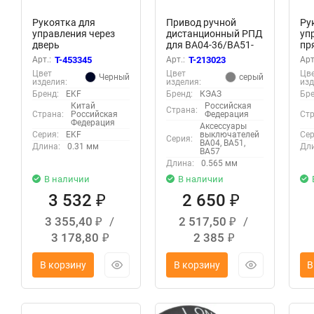
Рукоятка для
Привод ручной
Ру
управления через
дистанционный РПД
уп
дверь
для ВА04-36/ВА51-
пр
рубильниками
35/ВА57-35/ВА57-39
на
Арт.:
T-453345
Арт.:
T-213023
Арт
TwinBlock 1000-
УХЛ3 КЭАЗ 110450
Tw
Цвет
Цвет
Цв
Черный
серый
2500А PROxima EKF
PR
изделия:
изделия:
изд
tb-1000-1250-dh
80
Бренд:
EKF
Бренд:
КЭАЗ
Бре
Китай
Российская
Страна:
Страна:
Российская
Федерация
Стр
Федерация
Аксессуары
Серия:
EKF
выключателей
Сер
Серия:
ВА04, ВА51,
Длина:
0.31 мм
Дли
ВА57
Длина:
0.565 мм
В наличии
В наличии
3 532
2 650
₽
₽
3 355,40
/
2 517,50
/
₽
₽
3 178,80
2 385
₽
₽
В корзину
В корзину
В