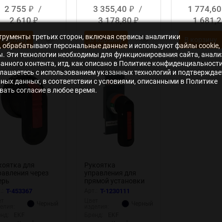
2 755
/
3 355,40
/
1 774,6
₽
₽
2 610
3 178,80
1 681,
₽
₽
нструменты третьих сторон, включая сервисы аналитики
 корзину
В корзину
В корзину
s», обрабатывают персональные данные и используют файлы cookie,
ры. Эти технологии необходимы для функционирования сайта, анали
нного контента, итд, как описано в Политике конфиденциальности
лашаетесь с использованием указанных технологий и подтверждае
ьных данных, в соответствии с условиями, описанными в Политике
ать согласие в любое время.
коятка для
Рукоятка
равления через
управления для
ерь
прямой установки
бильниками
на рубильники
.:
T-453367
Арт.:
T-1230111
inBlock 80-100А
реверсивные (I-0-II)
ет
Цвет
Черный
Черный
Oxima EKF tb-80-
TwinBlock 160-250А
елия:
изделия:
0-dh
PROxima EKF tb-160-
нд:
EKF
Бренд:
EKF
250-fh-rev