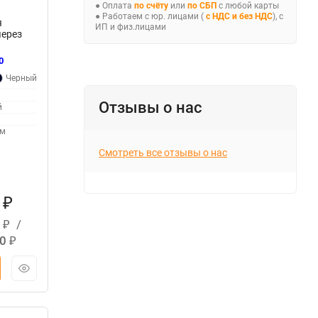
● Оплата
по счёту
или
по СБП
с любой карты
● Работаем с юр. лицами (
с НДС и без НДС
), с
я
ИП и физ.лицами
через
ми
0
 (I-0-
Черный
630-
a EKF
-rev
Отзывы о нас
й
мм
Смотреть все отзывы о нас
5
₽
5
/
₽
50
₽