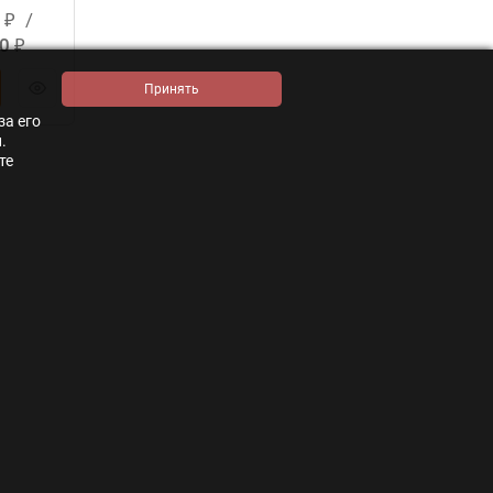
0
/
₽
20
₽
за его
.
те