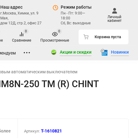
Наш адрес
Режим работы
г.Москва, Химки, ул. 9
Пн - Пт: 9:00—
Личный
Мая,
18:00
кабинет
дом 12Д, стр.2, офис 27
Сб, Вс: выходные
0
0
Корзина пуста
ое
Сравнение
Просмотренные
Акции и скидки
Новинки
мендуем
ловым автоматическим выключателем
M8N-250 ТМ (R) CHINT
более
T-1610821
Артикул: