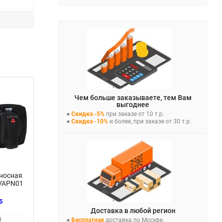
Чем больше заказываете, тем Вам
выгоднее
●
Скидка -5%
при заказе от 10 т.р.
●
Скидка -10%
и более, при заказе от 30 т.р.
носная
GVAPN01
5
Доставка в любой регион
й
●
Бесплатная
доставка по Москве,