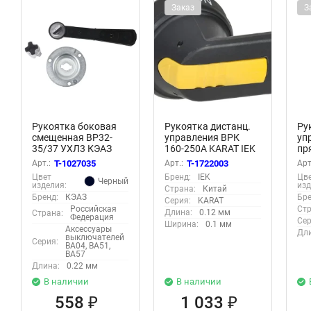
Заказ
З
Рукоятка боковая
Рукоятка дистанц.
Ру
смещенная ВР32-
управления ВРК
уп
35/37 УХЛ3 КЭАЗ
160-250А KARAT IEK
пр
110455
KA-VR10D-RYD-0160-
на
Арт.:
T-1027035
Арт.:
T-1722003
Арт
0250
Tw
Цвет
Бренд:
IEK
Цв
Черный
12
изделия:
изд
Страна:
Китай
tb-
Бренд:
КЭАЗ
Бре
Серия:
KARAT
Российская
Стр
Длина:
0.12 мм
Страна:
Федерация
Сер
Ширина:
0.1 мм
Аксессуары
Дли
выключателей
Серия:
ВА04, ВА51,
ВА57
Длина:
0.22 мм
В наличии
В наличии
558
1 033
₽
₽