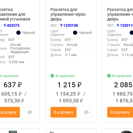
коятка
Рукоятка для
Рукоятка дл
равления для
управления через
управления 
ямой установки
дверь
дверь
 рубильники
рубильниками
рубильника
.:
T-453373
Арт.:
T-1230108
Арт.:
T-123011
inBlock 630-800А
реверсивными (I-0-
реверсивными
ет
Цвет
Цвет
Черный
Черный
Oxima EKF tb-630-
II) TwinBlock 160-
II) TwinBlock 
елия:
изделия:
изделия:
0-fh
250А PROxima EKF
800А PROxim
нд:
EKF
Бренд:
EKF
Бренд:
EKF
tb-160-250-dh-rev
tb-630-800-dh
Китай
Страна:
Китай
Страна:
Кита
ана:
Российская
Серия:
EKF
Серия:
EKF
Федерация
Длина:
0.1 мм
Длина:
0.16 
ия:
EKF
на:
0.056 мм
В наличии
В наличии
В наличии
637
1 215
2 08
₽
₽
605,15
/
1 154,25
/
1 980,7
₽
₽
573,30
1 093,50
1 876,
₽
₽
 корзину
В корзину
В корзину