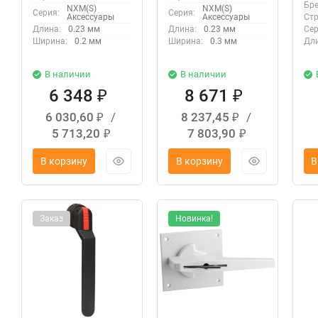
25
Бре
NXM(S)
NXM(S)
Серия:
Серия:
Аксессуары
Аксессуары
Стр
Длина:
0.23 мм
Длина:
0.23 мм
Сер
Ширина:
0.2 мм
Ширина:
0.3 мм
Дли
В наличии
В наличии
6 348
8 671
₽
₽
6 030,60
/
8 237,45
/
₽
₽
5 713,20
7 803,90
₽
₽
В корзину
В корзину
В
Заказ
Новинка!