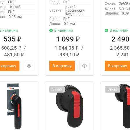
0-fh
250-dh
нд:
EKF
Бренд:
EKF
Серия:
OptiSta
ана:
Китай
Китай
Длина:
0.375
Страна:
Российская
ия:
EKF
Ширина:
0.09
Федерация
на:
0.05 мм
Серия:
EKF
Длина:
0.1 мм
В наличии
В наличии
В наличии
535
1 099
2 49
₽
₽
508,25
/
1 044,05
/
2 365,5
₽
₽
481,50
989,10
2 24
₽
₽
 корзину
В корзину
В корзину
Заказ
Заказ