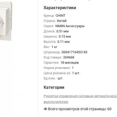
Характеристики
Бренд:
CHINT
Страна:
Китай
Серия:
NM8N Аксессуары
Длина:
0.51 мм
Ширина:
0.15 мм
Высота:
0.11 мм
Вес:
1 кг
Штрихкод:
06941716453145
Код товара:
269668
Гарантия:
18 месяцев
Норма упаковки:
1
Цена указана за:
1 шт.
Ед.изм.:
шт.
Категории
Рукоятка управления силовым автоматичес
выключателем
Всего просмотров этой страницы:
60