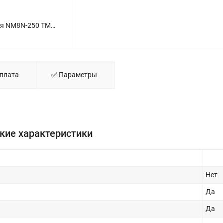
Привод поворотный дистанционный ручной ERH22-M8 для NM8N-250 ТМ (R) CHINT 269668 - фото
Оплата
✅ Параметры
кие характеристики
Нет
Да
Да