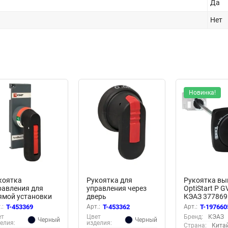
Да
Нет
Новинка!
коятка
Рукоятка для
Рукоятка вы
равления для
управления через
OptiStart P 
ямой установки
дверь
КЭАЗ 377869
 рубильники
рубильниками
.:
T-453369
Арт.:
T-453362
Арт.:
T-197660
inBlock 160-250А
TwinBlock 160-250А
ет
Цвет
Бренд:
КЭАЗ
Черный
Черный
Oxima EKF tb-160-
PROxima EKF tb-160-
елия:
изделия:
Страна:
Кита