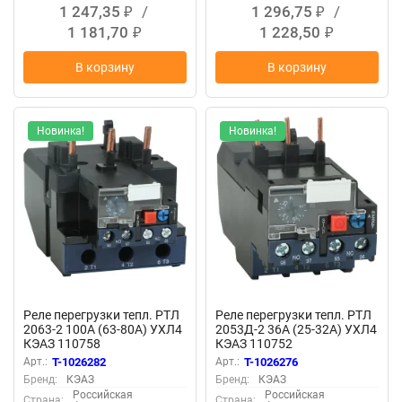
1 247,35
/
1 296,75
/
₽
₽
1 181,70
1 228,50
₽
₽
В корзину
В корзину
Новинка!
Новинка!
Реле перегрузки тепл. РТЛ
Реле перегрузки тепл. РТЛ
2063-2 100А (63-80А) УХЛ4
2053Д-2 36А (25-32А) УХЛ4
КЭАЗ 110758
КЭАЗ 110752
Арт.:
T-1026282
Арт.:
T-1026276
Бренд:
КЭАЗ
Бренд:
КЭАЗ
Российская
Российская
Страна:
Страна: