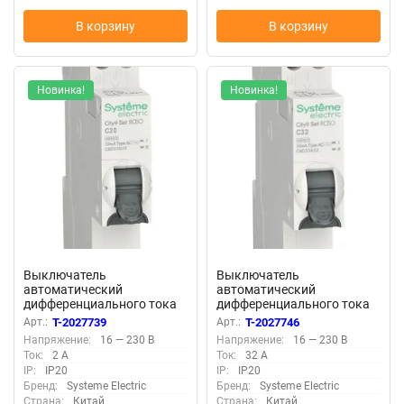
В корзину
В корзину
Новинка!
Новинка!
Выключатель
Выключатель
автоматический
автоматический
дифференциального тока
дифференциального тока
2п (1P+N) C 20А 30мА тип
2п (1P+N) C 32А 30мА тип
Арт.:
T-2027739
Арт.:
T-2027746
AC 4.5кА City9 18мм SE
AC 4.5кА City9 18мм SE
Напряжение:
16 — 230 В
Напряжение:
16 — 230 В
C9D33620
C9D33632
Ток:
2 А
Ток:
32 А
IP:
IP20
IP:
IP20
Бренд:
Systeme Electric
Бренд:
Systeme Electric
Страна:
Китай
Страна:
Китай