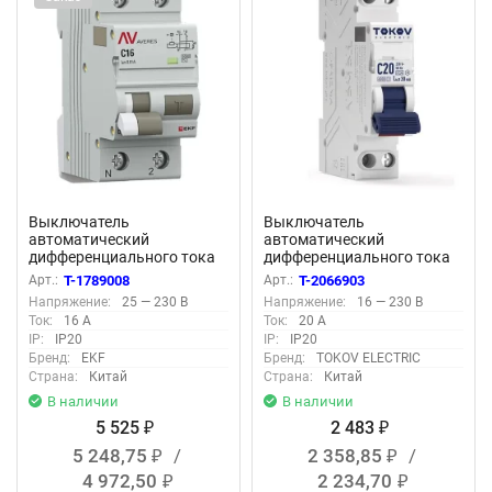
Выключатель
Выключатель
автоматический
автоматический
дифференциального тока
дифференциального тока
2п (1P+N) C 16А 10мА тип
2п (1P+N) C 20А 30мА тип A
Арт.:
T-1789008
Арт.:
T-2066903
AC 6кА DVA-6 AVERES EKF
6кА PRIZMA 18мм TOKOV
Напряжение:
25 — 230 В
Напряжение:
16 — 230 В
rcbo6-1pn-16C-10-ac-av
ELECTRIC TKE-PZ60-RCBO-
Ток:
16 А
Ток:
20 А
1-20-30-A
IP:
IP20
IP:
IP20
Бренд:
EKF
Бренд:
TOKOV ELECTRIC
Страна:
Китай
Страна:
Китай
В наличии
В наличии
5 525
2 483
₽
₽
5 248,75
/
2 358,85
/
₽
₽
4 972,50
2 234,70
₽
₽