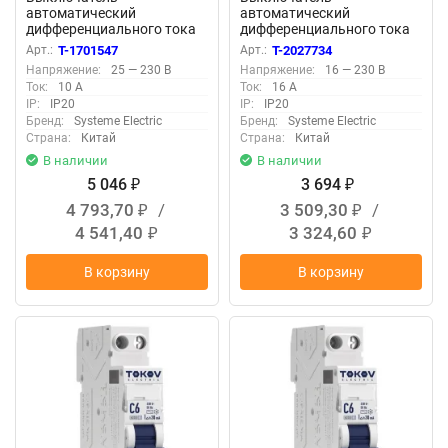
автоматический
автоматический
дифференциального тока
дифференциального тока
2п (1P+N) C 10А 10мА тип A
2п (1P+N) C 16А 30мА тип
Арт.:
T-1701547
Арт.:
T-2027734
4.5кА City9 Set 230В SE
AC 4.5кА City9 18мм SE
Напряжение:
25 — 230 В
Напряжение:
16 — 230 В
C9D51610
C9D33616
Ток:
10 А
Ток:
16 А
IP:
IP20
IP:
IP20
Бренд:
Systeme Electric
Бренд:
Systeme Electric
Страна:
Китай
Страна:
Китай
В наличии
В наличии
5 046
3 694
₽
₽
4 793,70
/
3 509,30
/
₽
₽
4 541,40
3 324,60
₽
₽
В корзину
В корзину