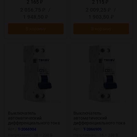
2 165
2 115
₽
₽
2 056,75
/
2 009,25
/
₽
₽
1 948,50
1 903,50
₽
₽
В корзину
В корзину
Выключатель
Выключатель
автоматический
автоматический
дифференциального тока
дифференциального тока
2п (1P+N) C 25А 30мА тип A
2п (1P+N) C 32А 30мА тип A
Арт.:
T-2066904
Арт.:
T-2066905
6кА PRIZMA 18мм TOKOV
6кА PRIZMA 18мм TOKOV
Напряжение:
16 — 230 В
Напряжение:
16 — 230 В