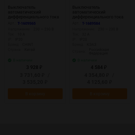
Выключатель
Выключатель
автоматический
автоматический
дифференциального тока
дифференциального тока
1п+N C 10А 30мА тип A 6кА
2п C 32А 30мА тип A 6кА
Арт.:
T-1609565
Арт.:
T-1689584
NB1L (36мм) (R) CHINT
OptiDin D63-22C32-A УЗ
Напряжение:
230 — 230 В
Напряжение:
230 — 230 В
203017
КЭАЗ 333145
Ток:
10 А
Ток:
32 А
IP:
IP20
IP:
IP20
Бренд:
CHINT
Бренд:
КЭАЗ
Страна:
Китай
Российская
Страна:
Федерация
В наличии
В наличии
3 928
4 584
₽
₽
3 731,60
/
4 354,80
/
₽
₽
3 535,20
4 125,60
₽
₽
В корзину
В корзину