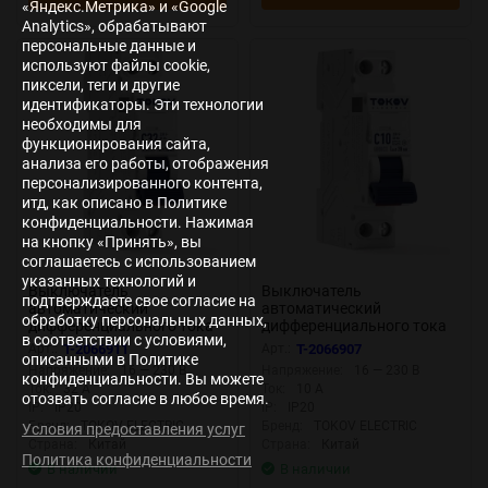
«Яндекс.Метрика» и «Google
Analytics», обрабатывают
персональные данные и
используют файлы cookie,
пиксели, теги и другие
идентификаторы. Эти технологии
необходимы для
функционирования сайта,
анализа его работы, отображения
персонализированного контента,
итд, как описано в Политике
конфиденциальности. Нажимая
на кнопку «Принять», вы
соглашаетесь с использованием
указанных технологий и
Выключатель
Выключатель
подтверждаете свое согласие на
автоматический
автоматический
обработку персональных данных,
дифференциального тока
дифференциального тока
в соответствии с условиями,
2п (1P+N) C 32А 30мА тип
2п (1P+N) C 10А 30мА тип
Арт.:
T-2066911
Арт.:
T-2066907
описанными в Политике
AС 6кА PRIZMA 18мм
AС 6кА PRIZMA 18мм
Напряжение:
16 — 230 В
Напряжение:
16 — 230 В
TOKOV ELECTRIC TKE-PZ60-
TOKOV ELECTRIC TKE-PZ60-
конфиденциальности. Вы можете
Ток:
32 А
Ток:
10 А
RCBO-1-32-30-AС
RCBO-1-10-30-AС
отозвать согласие в любое время.
IP:
IP20
IP:
IP20
Бренд:
TOKOV ELECTRIC
Бренд:
TOKOV ELECTRIC
Условия предоставления услуг
Страна:
Китай
Страна:
Китай
Политика конфиденциальности
В наличии
В наличии