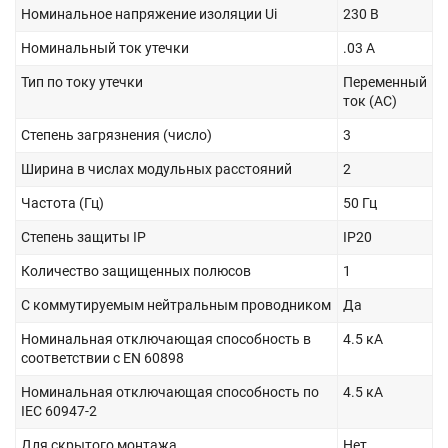
Номинальное напряжение изоляции Ui
230 В
Номинальный ток утечки
.03 А
Тип по току утечки
Переменный
ток (AC)
Степень загрязнения (число)
3
Ширина в числах модульных расстояний
2
Частота (Гц)
50 Гц
Степень защиты IP
IP20
Количество защищенных полюсов
1
С коммутируемым нейтральным проводником
Да
Номинальная отключающая способность в
4.5 кА
соответствии с EN 60898
Номинальная отключающая способность по
4.5 кА
IEC 60947-2
Для скрытого монтажа
Нет