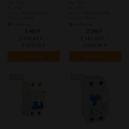
ELECTRIC TKE-PZ60-RCBO-
ELECTRIC TKE-PZ60-RCBO-
Ток:
25 А
Ток:
32 А
1-25-30-A
1-32-30-A
IP:
IP20
IP:
IP20
Бренд:
TOKOV ELECTRIC
Бренд:
TOKOV ELECTRIC
Страна:
Китай
Страна:
Китай
В наличии
В наличии
2 483
2 296
₽
₽
2 358,85
/
2 181,20
/
₽
₽
2 234,70
2 066,40
₽
₽
В корзину
В корзину
Заказ
Заказ