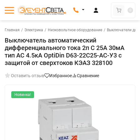
0
Главная
/
Электрика
/
Низковольтное оборудование
/
Выключатели диф
Выключатель автоматический
дифференциального тока 2п C 25А 30мА
тип AC 4.5кА OptiDin D63-22C25-AC-У3 с
защитой от сверхтоков КЭАЗ 328100
Оставить отзыв
Избранное
Сравнение
Новинка!