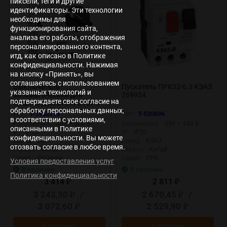
пиксели, теги и другие
идентификаторы. Эти технологии
необходимы для
функционирования сайта,
анализа его работы, отображения
персонализированного контента,
итд, как описано в Политике
конфиденциальности. Нажимая
на кнопку «Принять», вы
соглашаетесь с использованием
Выключатель
Пускатель ПРК32-6.3 КЭАЗ
указанных технологий и
автоматический для
269924
подтверждаете свое согласие на
защиты двигателя GV2P 9-
обработку персональных данных,
14А EKF gv2pm-14
Арт.:
T-1953795
Арт.:
T-530696
в соответствии с условиями,
Напряжение:
400 — 600 В
Напряжение:
690 — 690 В
описанными в Политике
IP:
IP20
IP:
IP20
конфиденциальности. Вы можете
Бренд:
EKF
Бренд:
КЭАЗ
отозвать согласие в любое время.
Страна:
Китай
Страна:
Китай
Серия:
PROxima
Серия:
ПРК
Условия предоставления услуг
В наличии
В наличии
Политика конфиденциальности
3 414
2 811
₽
₽
3 243,30
/
2 670,45
/
₽
₽
3 072,60
2 529,90
₽
₽
В корзину
В корзину