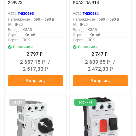
269923
КЭАЗ 269918
Арт.:
T-530695
Арт.:
T-530684
Напряжение:
690 — 690 В
Напряжение:
690 — 690 В
IP:
IP20
IP:
IP20
Бренд:
КЭАЗ
Бренд:
КЭАЗ
Страна:
Китай
Страна:
Китай
Серия:
ПРК
Серия:
ПРК
В наличии
В наличии
2 797
2 747
₽
₽
2 657,15
/
2 609,65
/
₽
₽
2 517,30
2 472,30
₽
₽
В корзину
В корзину
Заказ
Новинка!