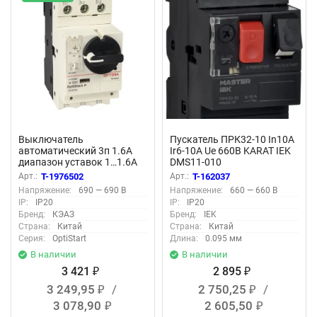
Выключатель
Пускатель ПРК32-10 In10А
автоматический 3п 1.6А
Ir6-10А Ue 660В KARAT IEK
диапазон уставок 1…1.6А
DMS11-010
OptiStart P GV2P06 КЭАЗ
Арт.:
T-1976502
Арт.:
T-162037
372904
Напряжение:
690 — 690 В
Напряжение:
660 — 660 В
IP:
IP20
IP:
IP20
Бренд:
КЭАЗ
Бренд:
IEK
Страна:
Китай
Страна:
Китай
Серия:
OptiStart
Длина:
0.095 мм
В наличии
В наличии
3 421
2 895
₽
₽
3 249,95
/
2 750,25
/
₽
₽
3 078,90
2 605,50
₽
₽