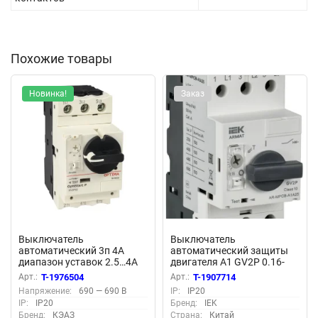
Похожие товары
Новинка!
Заказ
Выключатель
Выключатель
автоматический 3п 4А
автоматический защиты
диапазон уставок 2.5…4А
двигателя A1 GV2P 0.16-
OptiStart P GV2P08 КЭАЗ
0.25А ARMAT IEK AR-MPCB-
Арт.:
T-1976504
Арт.:
T-1907714
372906
A1A25
Напряжение:
690 — 690 В
IP:
IP20
IP:
IP20
Бренд:
IEK
Бренд:
КЭАЗ
Страна:
Китай