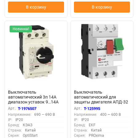
В корзину
В корзину
Новинка!
Выключатель
Выключатель
автоматический 3п 14А
автоматический для
диапазон уставок 9…14А
защиты двигателя АПД-32
OptiStart P GV2P16 КЭАЗ
0.25-0.4А EKF apd2-0.25-0.4
Арт.:
T-1976507
Арт.:
T-125995
372909
Напряжение:
690 — 690 В
Напряжение:
400 — 600 В
IP:
IP20
IP:
IP20
Бренд:
КЭАЗ
Бренд:
EKF
Страна:
Китай
Страна:
Китай
Серия:
OptiStart
Серия:
PROxima