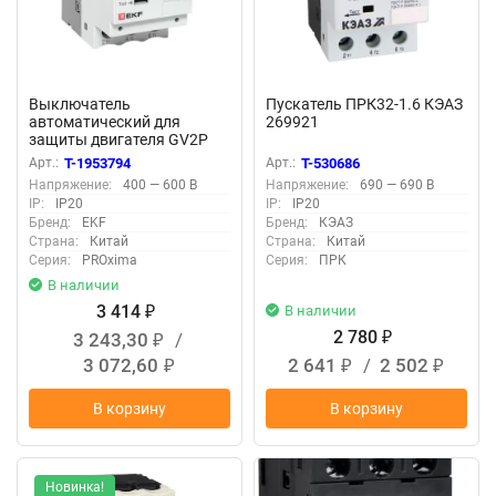
Выключатель
Пускатель ПРК32-1.6 КЭАЗ
автоматический для
269921
защиты двигателя GV2P
6.3-10А EKF gv2pm-10
Арт.:
T-1953794
Арт.:
T-530686
Напряжение:
400 — 600 В
Напряжение:
690 — 690 В
IP:
IP20
IP:
IP20
Бренд:
EKF
Бренд:
КЭАЗ
Страна:
Китай
Страна:
Китай
Серия:
PROxima
Серия:
ПРК
В наличии
3 414
В наличии
₽
2 780
3 243,30
/
₽
₽
3 072,60
2 641
/
2 502
₽
₽
₽
В корзину
В корзину
Новинка!