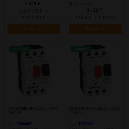
3 421
В наличии
₽
3 120
3 249,95
/
₽
₽
3 078,90
2 964
/
2 808
₽
₽
₽
В корзину
В корзину
Новинка!
Новинка!
Пускатель ПРК32-10 КЭАЗ
Пускатель ПРК32-2.5 КЭАЗ
269925
269922
Арт.:
T-530687
Арт.:
T-530691