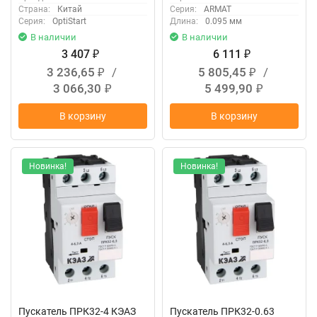
Страна:
Китай
Серия:
ARMAT
Серия:
OptiStart
Длина:
0.095 мм
В наличии
В наличии
3 407
6 111
₽
₽
3 236,65
/
5 805,45
/
₽
₽
3 066,30
5 499,90
₽
₽
В корзину
В корзину
Новинка!
Новинка!
Пускатель ПРК32-4 КЭАЗ
Пускатель ПРК32-0.63