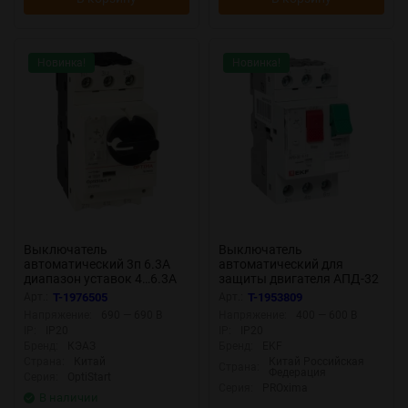
Новинка!
Новинка!
Выключатель
Выключатель
автоматический 3п 6.3А
автоматический для
диапазон уставок 4…6.3А
защиты двигателя АПД-32
OptiStart P GV2P10 КЭАЗ
6-10А EKF apd-me-10
Арт.:
T-1976505
Арт.:
T-1953809
372907
Напряжение:
690 — 690 В
Напряжение:
400 — 600 В
IP:
IP20
IP:
IP20
Бренд:
КЭАЗ
Бренд:
EKF
Страна:
Китай
Китай Российская
Страна:
Федерация
Серия:
OptiStart
Серия:
PROxima
В наличии