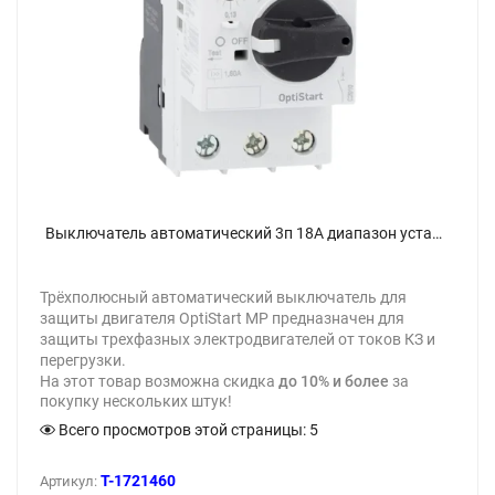
Выключатель автоматический 3п 18А диапазон уставок 13…18А T2 100кА OptiStart MP 32RH КЭАЗ 340140 - фото
Трёхполюсный автоматический выключатель для
защиты двигателя OptiStart MP предназначен для
защиты трехфазных электродвигателей от токов КЗ и
перегрузки.
На этот товар возможна скидка
до 10% и более
за
покупку нескольких штук!
Всего просмотров этой страницы:
5
T-1721460
Артикул: