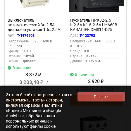
Выключатель
Пускатель ПРК32-2.5
автоматический 3п 2.5А
In2.5А Ir1.6-2.5А Ue 660В
диапазон уставок 1.6…2.5А
KARAT IEK DMS11-D25
OptiStart P GV2P07 КЭАЗ
Арт.:
T-1976503
Арт.:
T-123793
372905
Напряжение:
690 — 690 В
Напряжение:
660 — 660 В
IP:
IP20
IP:
IP20
Бренд:
КЭАЗ
Бренд:
IEK
Страна:
Китай
Страна:
Китай
Серия:
OptiStart
Длина:
0.095 мм
В наличии
3 372
В наличии
₽
2 920
3 203,40
/
₽
₽
3 034,80
2 774
/
2 628
₽
₽
₽
Этот веб-сайт и встроенные в него
инструменты третьих сторон,
В корзину
В корзину
включая сервисы аналитики
«Яндекс.Метрика» и «Google
Analytics», обрабатывают
персональные данные и
Заказ
используют файлы cookie,